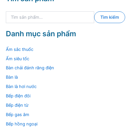
T
Tìm kiếm
ì
m
k
Danh mục sản phẩm
i
ế
m
Ấm sắc thuốc
:
Ấm siêu tốc
Bàn chải đánh răng điện
Bàn là
Bàn là hơi nước
Bếp điện đôi
Bếp điện từ
Bếp gas âm
Bếp hồng ngoại