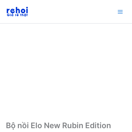
Nhảy
tới
nội
dung
Bộ nồi Elo New Rubin Edition