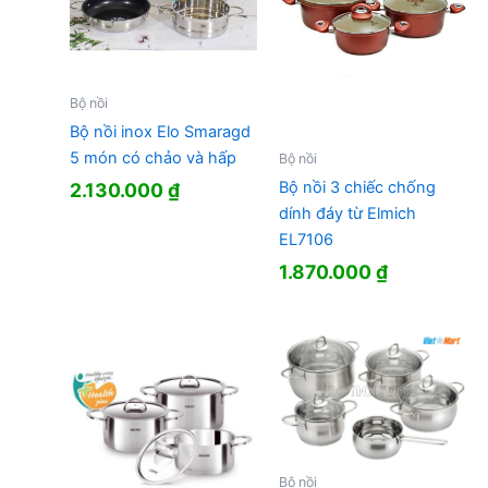
Bộ nồi
Bộ nồi inox Elo Smaragd
5 món có chảo và hấp
Bộ nồi
Bộ nồi 3 chiếc chống
2.130.000
₫
dính đáy từ Elmich
EL7106
1.870.000
₫
Bộ nồi