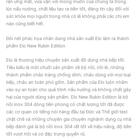
rán ưng mắt, vừa vặn với mong muốn của chúng ta trong
lúc nấu nướng, chất liệu tạo ra bền tốt, đáng tin cậy đối với
sức khỏe mọi người trong nhà có lẽ không phải các chị em
nào cũng biết hết.
Đôi nét phác họa chân dung nhà sản xuất Elo làm ra thành
phẩm Elo New Rubin Edition
Elo là thương hiệu chuyên sản xuất đồ dùng nhà bếp tốt.
Tiêu biểu là một chuỗi sản phẩm về bộ nồi, nồi lẻ, những
thành phẩm chảo tráng chống dính, chảo dùng với mọi loại
bếp, chảo an toàn phủ gốm. Sản phẩm của Elo luôn nhắm
vào sự an toàn cho quá trình nấu nướng và không chất gây
hại của người dùng sản phẩm. Elo New Rubin Edition là bộ
nồi inox 304 dòng tiên phong có chất lượng tốt đã được
các cơ quan có tiếng nói hàng đầu tại Đức và Thế giới test
chặt chẽ và những chuyên gia chuyên nghành dụng cụ nhà
bếp đánh giá là bộ nồi inox 304 rất tốt về hiệu năng, độ bền
tốt vượt trội và có đặc trưng quyến rũ.