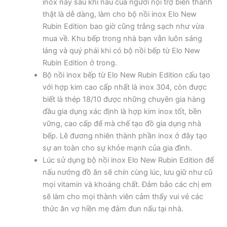
inox này sau khi nấu của người nội trợ biến thành
thật là dễ dàng, làm cho bộ nồi inox Elo New
Rubin Edition bao giờ cũng trắng sạch như vừa
mua về. Khu bếp trong nhà bạn vẫn luôn sáng
láng và quý phái khi có bộ nồi bếp từ Elo New
Rubin Edition ở trong.
Bộ nồi inox bếp từ Elo New Rubin Edition cấu tạo
với hợp kim cao cấp nhất là inox 304, còn được
biết là thép 18/10 được những chuyên gia hàng
đầu gia dụng xác định là hợp kim inox tốt, bền
vững, cao cấp để mà chế tạo đồ gia dụng nhà
bếp. Lẽ đương nhiên thành phần inox ở đây tạo
sự an toàn cho sự khỏe mạnh của gia đình.
Lúc sử dụng bộ nồi inox Elo New Rubin Edition để
nấu nướng đồ ăn sẽ chín cùng lúc, lưu giữ như cũ
mọi vitamin và khoáng chất. Đảm bảo các chị em
sẽ làm cho mọi thành viên cảm thấy vui vẻ các
thức ăn vợ hiền mẹ đảm đun nấu tại nhà.