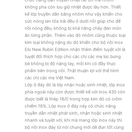
không pha còn lưu giữ nhiệt được lâu hơn. Thiết
kế lớp truyền dẫn bằng nhôm như vậy khiến cho
sức nóng lan tỏa trải đều ở dưới nồi giúp cho đế
nồi nóng đều, không bị khả năng cháy đen món
ăn từng phần. Thêm vào đó nhôm cũng thuộc loại
kim loại không nặng do đó khiến cho bộ nồi inox
Elo New Rubin Edition nhận thêm điểm tuyệt vời là
tuyệt đối thích hợp cho các chị các mẹ lúc bưng
bê không bị độ nặng tay, mỗi khi có đầy thực
phẩm bên trong nồi. Thật thuận lợi với thể hình
các chị các mẹ Việt Nam.
Lớp ở đáy đó là lớp nhận hoặc sinh nhiệt, lớp inox
phía ngoài này còn được thiết kế với inox 430 còn
được biết là thép 18/0 trong hợp kim đó có crôm
chiếm 18%. Lớp inox ở đáy này có chức năng
truyền dẫn nhiệt phát sinh, nhận hoặc sinh nhiệt
nhanh và tuyệt vời, khi mà mang lớp inox này thì
bộ nồi inox đáy từ nói chung mới dễ đun tốt cùng