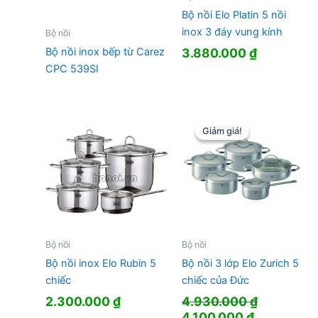
Bộ nồi Elo Platin 5 nồi
inox 3 đáy vung kính
Bộ nồi
3.880.000
₫
Bộ nồi inox bếp từ Carez
CPC 539SI
Giảm giá!
Giảm giá!
Bộ nồi
Bộ nồi
Bộ nồi inox Elo Rubin 5
Bộ nồi 3 lớp Elo Zurich 5
chiếc
chiếc của Đức
2.300.000
₫
4.930.000
₫
Giá
Giá
4.100.000
₫