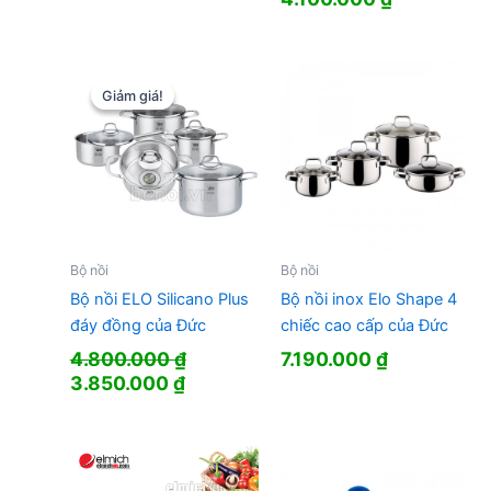
gốc
hiện
là:
tại
4.930.000 ₫.
là:
4.100.000 
Giảm giá!
Giảm giá!
Bộ nồi
Bộ nồi
Bộ nồi ELO Silicano Plus
Bộ nồi inox Elo Shape 4
đáy đồng của Đức
chiếc cao cấp của Đức
4.800.000
₫
7.190.000
₫
Giá
Giá
3.850.000
₫
gốc
hiện
là:
tại
4.800.000 ₫.
là:
3.850.000 ₫.