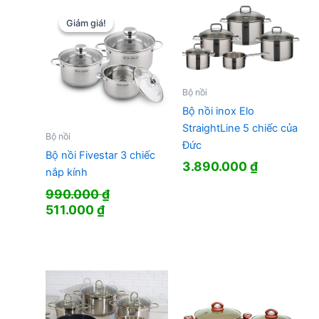
Giảm giá!
Giảm giá!
Bộ nồi
Bộ nồi inox Elo
StraightLine 5 chiếc của
Bộ nồi
Đức
Bộ nồi Fivestar 3 chiếc
3.890.000
₫
nắp kính
990.000
₫
Giá
Giá
511.000
₫
gốc
hiện
là:
tại
990.000 ₫.
là:
511.000 ₫.