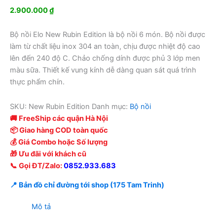
2.900.000
₫
Bộ nồi Elo New Rubin Edition là bộ nồi 6 món. Bộ nồi được
làm từ chất liệu inox 304 an toàn, chịu được nhiệt độ cao
lên đến 240 độ C. Chảo chống dính được phủ 3 lớp men
màu sữa. Thiết kế vung kính dễ dàng quan sát quá trình
thực phẩm chín.
SKU:
New Rubin Edition
Danh mục:
Bộ nồi
🚚 FreeShip các quận Hà Nội
📦 Giao hàng COD toàn quốc
💰 Giá Combo hoặc Số lượng
🎁 Ưu đãi với khách cũ
📞 Gọi ĐT/Zalo:
0852.933.683
📍 Bản đồ chỉ đường tới shop (175 Tam Trinh)
Mô tả