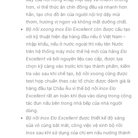
hơn, vì thế thức ăn chín đồng đều và nhanh hơn
hẳn, tạo cho đồ ăn của người nội trợ dậy mùi
thơm, hương vị ngon và không mất dưỡng chất.
Bộ nồi xoong inox Elo Excellent
còn được cấu tạo
với kỹ thuật hiện đại hàng đầu nếu ở Việt Nam –
nhập khẩu, nếu ở nước ngoài thì nêu tên Nước
trên hệ thống máy móc thế hệ mới của hãng
Elo
Excellent
và bởi nguyên liệu cao cấp, được lựa
chọn kỹ càng vào trước khi tạo thành phẩm, kiểm
tra vào sau khi chế tạo, bộ nồi xoong cũng được
test hợp chuẩn theo các tổ chức được đánh giá là
hàng đầu tại Châu Âu vì thế
bộ nồi inox Elo
Excellent
rất an toàn khi đưa vào dùng trong công
tác đun nấu bên trong nhà bếp của nhà người
dùng.
Bộ nồi inox Elo Excellent
được thiết kế độ sáng
sủa vô cùng bắt mắt, công việc vệ sinh bộ nồi
inox sau khi sử dụng của chị em nấu nướng thành