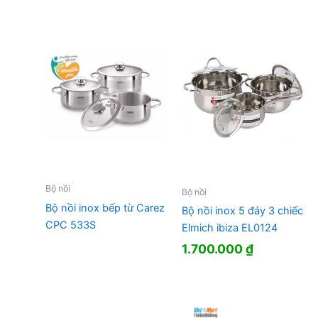
là:
tại
5.250.000 ₫.
là:
990.000 ₫.
là:
5.200.000
511.000 ₫.
Bộ nồi
Bộ nồi
Bộ nồi inox bếp từ Carez
Bộ nồi inox 5 đáy 3 chiếc
CPC 533S
Elmich ibiza EL0124
1.700.000
₫