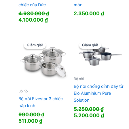
chiếc của Đức
món
4.930.000
₫
2.350.000
₫
Giá
Giá
4.100.000
₫
gốc
hiện
là:
tại
4.930.000 ₫.
là:
4.100.000 ₫.
Giảm giá!
Giảm giá!
Giảm giá!
Giảm giá!
Bộ nồi
Bộ nồi chống dính đáy từ
Bộ nồi
Elo Aluminium Pure
Bộ nồi Fivestar 3 chiếc
Solution
nắp kính
5.250.000
₫
990.000
₫
Giá
Giá
5.200.000
₫
Giá
Giá
511.000
₫
gốc
hiện
gốc
hiện
là:
tại