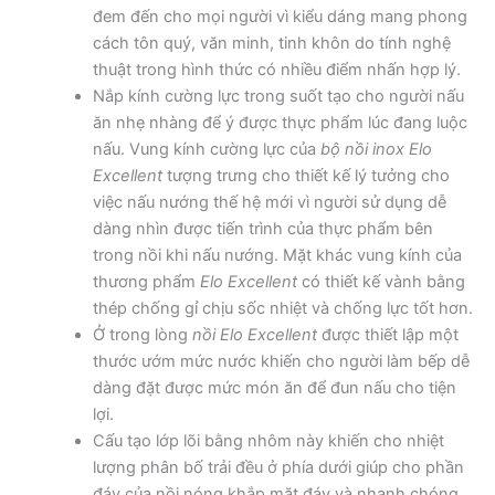
đem đến cho mọi người vì kiểu dáng mang phong
cách tôn quý, văn minh, tinh khôn do tính nghệ
thuật trong hình thức có nhiều điểm nhấn hợp lý.
Nắp kính cường lực trong suốt tạo cho người nấu
ăn nhẹ nhàng để ý được thực phẩm lúc đang luộc
nấu. Vung kính cường lực của
bộ nồi inox Elo
Excellent
tượng trưng cho thiết kế lý tưởng cho
việc nấu nướng thế hệ mới vì người sử dụng dễ
dàng nhìn được tiến trình của thực phẩm bên
trong nồi khi nấu nướng. Mặt khác vung kính của
thương phẩm
Elo Excellent
có thiết kế vành bằng
thép chống gỉ chịu sốc nhiệt và chống lực tốt hơn.
Ở trong lòng
nồi Elo Excellent
được thiết lập một
thước ướm mức nước khiến cho người làm bếp dễ
dàng đặt được mức món ăn để đun nấu cho tiện
lợi.
Cấu tạo lớp lõi bằng nhôm này khiến cho nhiệt
lượng phân bố trải đều ở phía dưới giúp cho phần
đáy của nồi nóng khắp mặt đáy và nhanh chóng