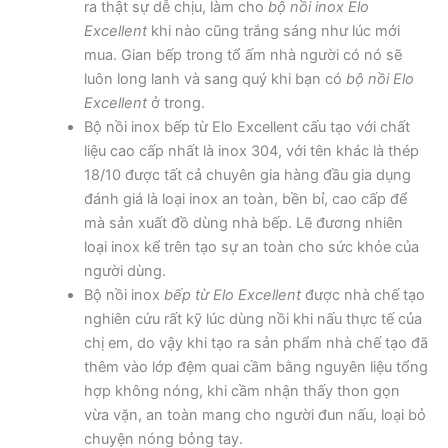
ra thật sự dễ chịu, làm cho
bộ nồi inox Elo
Excellent
khi nào cũng trắng sáng như lúc mới
mua. Gian bếp trong tổ ấm nhà người có nó sẽ
luôn long lanh và sang quý khi bạn có
bộ nồi Elo
Excellent
ở trong.
Bộ nồi inox bếp từ Elo Excellent cấu tạo với chất
liệu cao cấp nhất là inox 304, với tên khác là thép
18/10 được tất cả chuyên gia hàng đầu gia dụng
đánh giá là loại inox an toàn, bền bỉ, cao cấp để
mà sản xuất đồ dùng nhà bếp. Lẽ đương nhiên
loại inox kể trên tạo sự an toàn cho sức khỏe của
người dùng.
Bộ nồi inox
bếp từ Elo Excellent
được nhà chế tạo
nghiên cứu rất kỹ lúc dùng nồi khi nấu thực tế của
chị em, do vậy khi tạo ra sản phẩm nhà chế tạo đã
thêm vào lớp đệm quai cầm bằng nguyên liệu tổng
hợp không nóng, khi cầm nhận thấy thon gọn
vừa vặn, an toàn mang cho người đun nấu, loại bỏ
chuyện nóng bỏng tay.