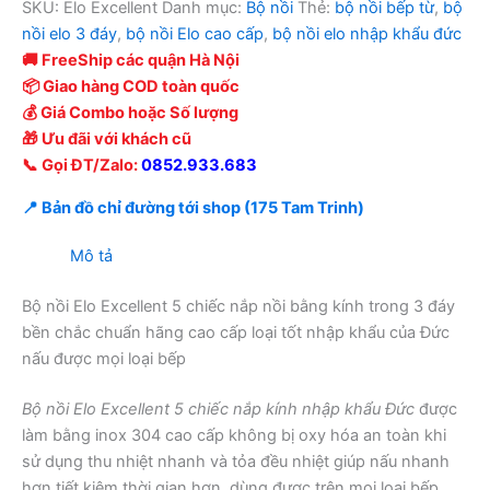
SKU:
Elo Excellent
Danh mục:
Bộ nồi
Thẻ:
bộ nồi bếp từ
,
bộ
nồi elo 3 đáy
,
bộ nồi Elo cao cấp
,
bộ nồi elo nhập khẩu đức
🚚 FreeShip các quận Hà Nội
📦 Giao hàng COD toàn quốc
💰 Giá Combo hoặc Số lượng
🎁 Ưu đãi với khách cũ
📞 Gọi ĐT/Zalo:
0852.933.683
📍 Bản đồ chỉ đường tới shop (175 Tam Trinh)
Mô tả
Bộ nồi Elo Excellent 5 chiếc nắp nồi bằng kính trong 3 đáy
bền chắc chuẩn hãng cao cấp loại tốt nhập khẩu của Đức
nấu được mọi loại bếp
Bộ nồi Elo Excellent 5 chiếc nắp kính nhập khẩu Đức
được
làm bằng inox 304 cao cấp không bị oxy hóa an toàn khi
sử dụng thu nhiệt nhanh và tỏa đều nhiệt giúp nấu nhanh
hơn tiết kiệm thời gian hơn, dùng được trên mọi loại bếp.