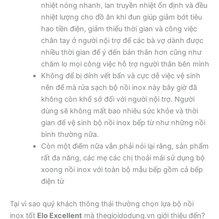
nhiệt nóng nhanh, lan truyền nhiệt ổn định và đều
nhiệt lượng cho đồ ăn khi đun giúp giảm bớt tiêu
hao tiền điện, giảm thiểu thời gian và công việc
chân tay ở người nội trợ để các bà vợ dành được
nhiều thời gian để ý đến bản thân hơn cũng như
chăm lo mọi công việc hỗ trợ người thân bên mình
Không để bị dính vết bẩn và cực dễ việc vệ sinh
nên để mà rửa sạch bộ nồi inox này bây giờ đã
không còn khổ sở đối với người nội trợ. Người
dùng sẽ không mất bao nhiêu sức khỏe và thời
gian để vệ sinh bộ nồi inox bếp từ như những nồi
bình thường nữa.
Còn một điểm nữa vẫn phải nói lại rằng, sản phẩm
rất đa năng, các mẹ các chị thoải mái sử dụng bộ
xoong nồi inox với toàn bộ mẫu bếp gồm cả bếp
điện từ
Tại vì sao quý khách thông thái thường chọn lựa bộ nồi
inox tốt
Elo Excellent
mà thegioidodung.vn giới thiệu đến?