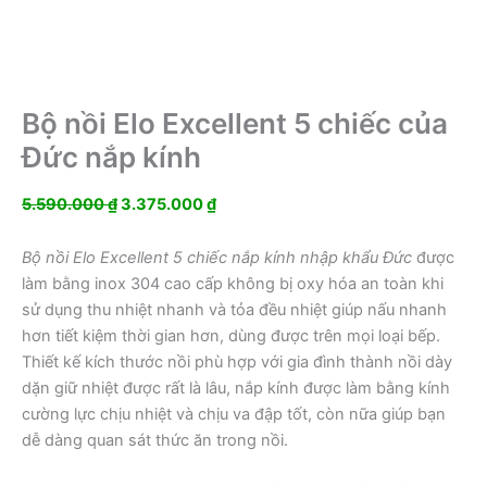
Bộ nồi Elo Excellent 5 chiếc của
Đức nắp kính
Giá
Giá
5.590.000
₫
3.375.000
₫
gốc
hiện
là:
tại
Bộ nồi Elo Excellent 5 chiếc nắp kính nhập khẩu Đức
được
5.590.000 ₫.
là:
làm bằng inox 304 cao cấp không bị oxy hóa an toàn khi
3.375.000 ₫.
sử dụng thu nhiệt nhanh và tỏa đều nhiệt giúp nấu nhanh
hơn tiết kiệm thời gian hơn, dùng được trên mọi loại bếp.
Thiết kế kích thước nồi phù hợp với gia đình thành nồi dày
dặn giữ nhiệt được rất là lâu, nắp kính được làm bằng kính
cường lực chịu nhiệt và chịu va đập tốt, còn nữa giúp bạn
dễ dàng quan sát thức ăn trong nồi.