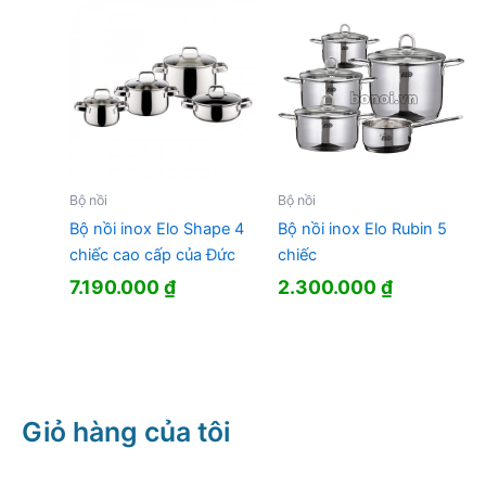
1.585.000 ₫.
là:
920.000 ₫.
Bộ nồi
Bộ nồi
Bộ nồi inox Elo Shape 4
Bộ nồi inox Elo Rubin 5
chiếc cao cấp của Đức
chiếc
7.190.000
₫
2.300.000
₫
Giỏ hàng của tôi