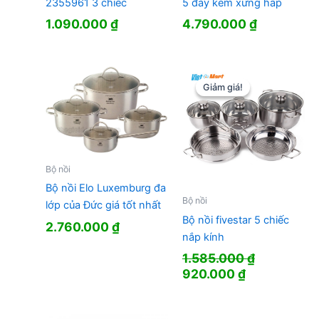
2355961 3 chiếc
5 đáy kèm xửng hấp
1.090.000
₫
4.790.000
₫
Giảm giá!
Giảm giá!
Bộ nồi
Bộ nồi Elo Luxemburg đa
Bộ nồi
lớp của Đức giá tốt nhất
Bộ nồi fivestar 5 chiếc
2.760.000
₫
nắp kính
1.585.000
₫
Giá
Giá
920.000
₫
gốc
hiện
là:
tại