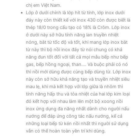
chị em Việt Nam.
Lớp ở dưới chính là lớp hít từ tính, lớp inox dưới
đáy này còn thiết kế với inox 430 còn được biết là
thép 18/0 trong cấu tạo có 18% là Crôm. Lớp inox
ở dưới này sở hữu tính năng lan truyền nhiệt
nóng, bắt từ tốc độ và tốt, khi mang lớp inox bắt
từ này thì bộ nồi inox đáy từ nói chung có khả
năng đun tốt đối với tất cả mọi mẫu bếp như bếp
gas, bếp hồng ngoại, than…. Và buộc phải có nó
thì nồi mới dùng được cùng bếp dùng từ. Lớp inox
này còn sở hữu khả năng tạo và truyền nhiệt siêu
mau lẹ, khi mà kết hợp với lớp giữa là nhôm thì
tính năng hấp thu và tỏa nhiệt của hai lớp kim loại
đó kết hợp với nhau làm lên một bộ xoong nồi
inox ứng dụng đa năng nhất dành cho người nấu
nướng để đáp ứng công tác nấu nướng, kể cả
những loại bếp từ kén nồi nhất thì người sử dụng
vẫn có thể hoàn toàn yên trí khi dùng.