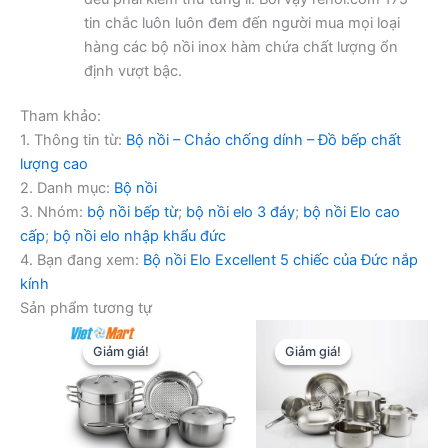
tin chắc luôn luôn đem đến người mua mọi loại
hàng các bộ nồi inox hàm chứa chất lượng ổn
định vượt bậc.
Tham khảo:
1. Thông tin từ:
Bộ nồi – Chảo chống dính – Đồ bếp chất
lượng cao
2. Danh mục:
Bộ nồi
3. Nhóm:
bộ nồi bếp từ
;
bộ nồi elo 3 đáy
;
bộ nồi Elo cao
cấp
;
bộ nồi elo nhập khẩu đức
4. Bạn đang xem:
Bộ nồi Elo Excellent 5 chiếc của Đức nắp
kính
Sản phẩm tương tự
Giảm giá!
Giảm giá!
Giảm giá!
Giảm giá!