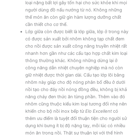
loại nặng bất lợi gây tổn hại cho sức khỏe khi mọi
người dùng đồ nấu nướng từ nó. Không những
thế món ăn còn giữ gìn hàm lượng dưỡng chất
cần thiết cho cơ thể.
Lớp giữa còn được biết là lớp giữa, lớp ở trong này
có được sản xuất bởi nhôm không tạp chất đem
cho nồi được sản xuất công năng truyền nhiệt rất
nhanh hơn gần như các cấu tạo hợp chất kim loại
thông thường khác. Không những dừng lại ở
công năng dẫn nhiệt chuyên nghiệp mà nó còn
giữ nhiệt được thời gian dài. Cấu tạo lớp lõi bằng
nhôm này giúp cho độ nóng phân bố đều ở dưới
nồi tạo cho đáy nồi nóng đồng đều, không bị khả
năng cháy đen thức ăn từng phần. Thêm vào đó
nhôm cũng thuộc kiểu kim loại tương đối nhẹ nên
khiến cho bộ nồi inox bếp từ
Elo Excellent
có
thêm ưu điểm là tuyệt đối thuận tiện cho người sử
dụng khi bưng ít bị độ nặng tay, mỗi lúc có nhiều
món ăn trong nồi. Thật sự thuận lợi với thể hình