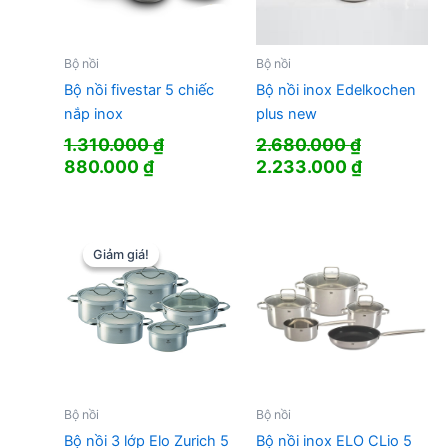
Bộ nồi
Bộ nồi
Bộ nồi fivestar 5 chiếc
Bộ nồi inox Edelkochen
nắp inox
plus new
1.310.000
₫
2.680.000
₫
Giá
Giá
Giá
Giá
880.000
₫
2.233.000
₫
gốc
hiện
gốc
hiện
là:
tại
là:
tại
1.310.000 ₫.
là:
2.680.000 ₫.
là:
880.000 ₫.
2.233.000
Giảm giá!
Giảm giá!
Bộ nồi
Bộ nồi
Bộ nồi 3 lớp Elo Zurich 5
Bộ nồi inox ELO CLio 5