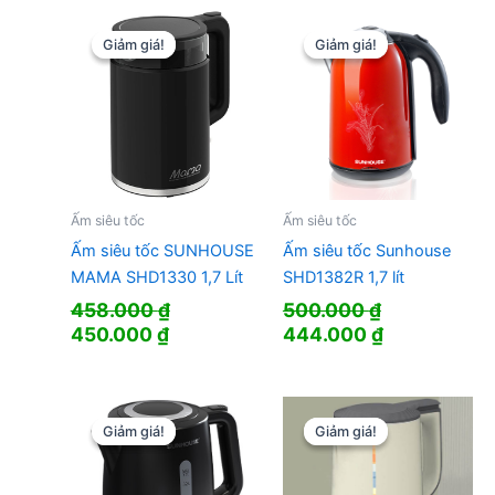
Giảm giá!
Giảm giá!
Giảm giá!
Giảm giá!
Ấm siêu tốc
Ấm siêu tốc
Ấm siêu tốc SUNHOUSE
Ấm siêu tốc Sunhouse
MAMA SHD1330 1,7 Lít
SHD1382R 1,7 lít
458.000
₫
500.000
₫
Giá
Giá
Giá
Giá
450.000
₫
444.000
₫
gốc
hiện
gốc
hiện
là:
tại
là:
tại
458.000 ₫.
là:
500.000 ₫.
là:
450.000 ₫.
444.000 ₫.
Giảm giá!
Giảm giá!
Giảm giá!
Giảm giá!