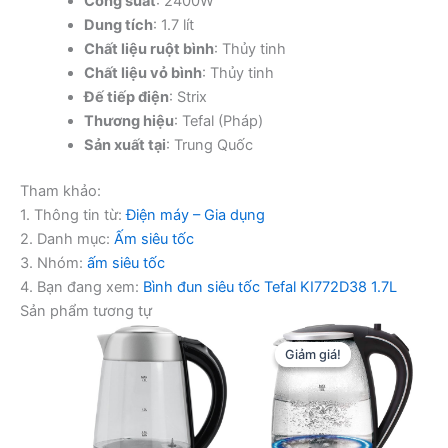
Công suất
: 2400W
Dung tích
: 1.7 lít
Chất liệu ruột bình
: Thủy tinh
Chất liệu vỏ bình
: Thủy tinh
Đế tiếp điện
: Strix
Thương hiệu
: Tefal (Pháp)
Sản xuất tại
: Trung Quốc
Tham khảo:
1. Thông tin từ:
Điện máy – Gia dụng
2. Danh mục:
Ấm siêu tốc
3. Nhóm:
ấm siêu tốc
4. Bạn đang xem:
Bình đun siêu tốc Tefal KI772D38 1.7L
Sản phẩm tương tự
Giảm giá!
Giảm giá!