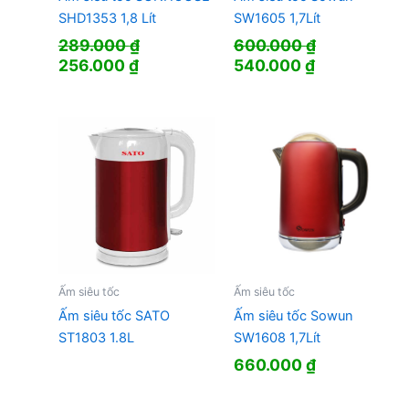
SHD1353 1,8 Lít
SW1605 1,7Lít
289.000
₫
600.000
₫
Giá
Giá
Giá
Giá
256.000
₫
540.000
₫
gốc
hiện
gốc
hiện
là:
tại
là:
tại
289.000 ₫.
là:
600.000 ₫.
là:
256.000 ₫.
540.000 ₫.
Ấm siêu tốc
Ấm siêu tốc
Ấm siêu tốc SATO
Ấm siêu tốc Sowun
ST1803 1.8L
SW1608 1,7Lít
660.000
₫