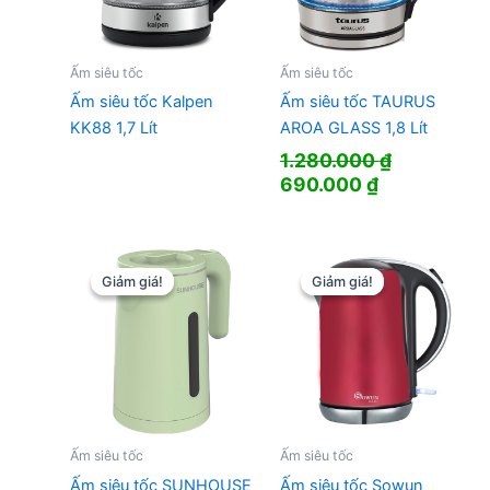
Ấm siêu tốc
Ấm siêu tốc
Ấm siêu tốc Kalpen
Ấm siêu tốc TAURUS
KK88 1,7 Lít
AROA GLASS 1,8 Lít
1.280.000
₫
Giá
Giá
690.000
₫
gốc
hiện
là:
tại
1.280.000 ₫.
là:
690.000 ₫.
Giảm giá!
Giảm giá!
Giảm giá!
Giảm giá!
Ấm siêu tốc
Ấm siêu tốc
Ấm siêu tốc SUNHOUSE
Ấm siêu tốc Sowun