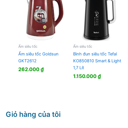
295.000 ₫.
Ấm siêu tốc
Ấm siêu tốc
Ấm siêu tốc Goldsun
Bình đun siêu tốc Tefal
GKT2612
KO850810 Smart & Light
1,7 Lít
262.000
₫
1.150.000
₫
Giỏ hàng của tôi