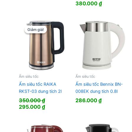
380.000
₫
Giảm giá!
Giảm giá!
Ấm siêu tốc
Ấm siêu tốc
Ấm siêu tốc RAIKA
Ấm siêu tốc Bennix BN-
RKST-03 dung tích 2l
008EK dung tích 0.8l
350.000
₫
286.000
₫
Giá
Giá
295.000
₫
gốc
hiện
là:
tại
350.000 ₫.
là: