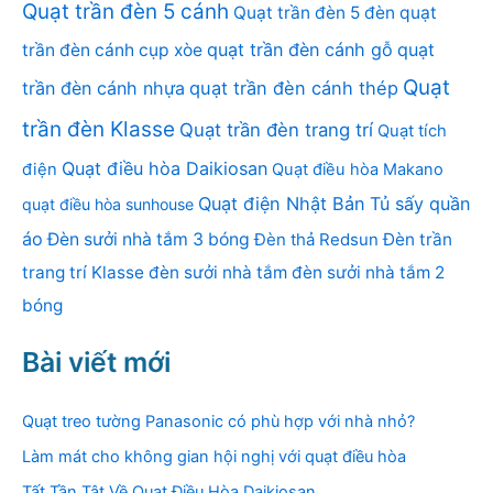
Quạt trần đèn 5 cánh
Quạt trần đèn 5 đèn
quạt
quạt trần đèn cánh gỗ
quạt
trần đèn cánh cụp xòe
Quạt
trần đèn cánh nhựa
quạt trần đèn cánh thép
trần đèn Klasse
Quạt trần đèn trang trí
Quạt tích
Quạt điều hòa Daikiosan
điện
Quạt điều hòa Makano
Quạt điện Nhật Bản
Tủ sấy quần
quạt điều hòa sunhouse
áo
Đèn sưởi nhà tắm 3 bóng
Đèn thả Redsun
Đèn trần
trang trí Klasse
đèn sưởi nhà tắm
đèn sưởi nhà tắm 2
bóng
Bài viết mới
Quạt treo tường Panasonic có phù hợp với nhà nhỏ?
Làm mát cho không gian hội nghị với quạt điều hòa
Tất Tần Tật Về Quạt Điều Hòa Daikiosan