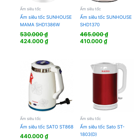
Ấm siêu tốc
Ấm siêu tốc
Ấm siêu tốc SUNHOUSE
Ấm siêu tốc SUNHOUSE
MAMA SHD1386W
SHD1370
530.000
₫
465.000
₫
Giá
Giá
Giá
Giá
424.000
₫
410.000
₫
gốc
hiện
gốc
hiện
là:
tại
là:
tại
530.000 ₫.
là:
465.000 ₫.
là:
424.000 ₫.
410.000 ₫.
Ấm siêu tốc
Ấm siêu tốc
Ấm siêu tốc SATO ST868
Ấm siêu tốc Sato ST-
1803(D)
440.000
₫