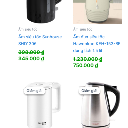
Ấm siêu tốc
Ấm siêu tốc
Ấm siêu tốc Sunhouse
Ấm đun siêu tốc
SHD1306
Hawonkoo KEH-153-BE
dung tích 1.5 lít
398.000
₫
Giá
Giá
345.000
₫
1.230.000
₫
gốc
hiện
Giá
Giá
750.000
₫
là:
tại
gốc
hiện
398.000 ₫.
là:
là:
tại
345.000 ₫.
1.230.000 ₫.
là:
750.000 ₫.
Giảm giá!
Giảm giá!
Giảm giá!
Giảm giá!