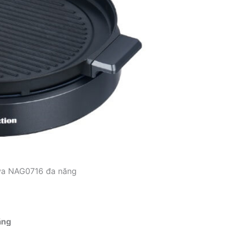
wa NAG0716 đa năng
ăng