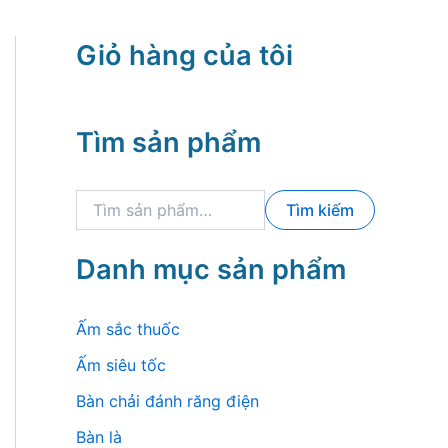
Giỏ hàng của tôi
Tìm sản phẩm
T
Tìm kiếm
ì
m
k
Danh mục sản phẩm
i
ế
m
Ấm sắc thuốc
:
Ấm siêu tốc
Bàn chải đánh răng điện
Bàn là