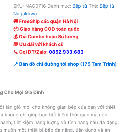
SKU:
NAG0716
Danh mục:
Bếp từ
Thẻ:
Bếp từ
Nagakawa
🚚 FreeShip các quận Hà Nội
📦 Giao hàng COD toàn quốc
💰 Giá Combo hoặc Số lượng
🎁 Ưu đãi với khách cũ
📞 Gọi ĐT/Zalo:
0852.933.683
📍 Bản đồ chỉ đường tới shop (175 Tam Trinh)
g Cho Mọi Gia Đình
làn gió mới cho không gian bếp của bạn với thiết
ẩm không chỉ giúp bạn tiết kiệm thời gian mà còn
hanh, tiết kiệm năng lượng và tính năng nấu đa dạng,
g muốn một thiết bị bếp đa năng, tiện dụng và an