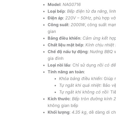
Model
:
NAG0716
Loại bếp
:
Bếp điện từ đa năng
, li
Điện áp
:
220V – 50Hz
, phù hợp vớ
Công suất
:
2000W
, công suất mạn
gian
Bảng điều khiển
:
Cảm ứng kết hợ
Chất liệu mặt bếp
:
Kính chịu nhiệt
Chế độ nấu tự động
:
Nướng BBQ
gia đình
Loại nồi lẩu
: Chỉ sử dụng
nồi có đế
Tính năng an toàn
:
Khóa bảng điều khiển
: Giúp
Tự ngắt khi quá nhiệt
: Bảo v
Tự ngắt khi không có nồi
: T
Kích thước
:
Bếp tròn đường kính
không gian bếp
Khối lượng
:
4.35 kg
, dễ dàng di c