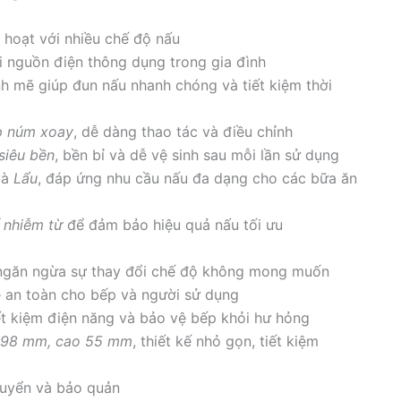
nh hoạt với nhiều chế độ nấu
i nguồn điện thông dụng trong gia đình
h mẽ giúp đun nấu nhanh chóng và tiết kiệm thời
p núm xoay
, dễ dàng thao tác và điều chỉnh
 siêu bền
, bền bỉ và dễ vệ sinh sau mỗi lần sử dụng
và
Lẩu
, đáp ứng nhu cầu nấu đa dạng cho các bữa ăn
 nhiễm từ
để đảm bảo hiệu quả nấu tối ưu
 ngăn ngừa sự thay đổi chế độ không mong muốn
ệ an toàn cho bếp và người sử dụng
iết kiệm điện năng và bảo vệ bếp khỏi hư hỏng
 298 mm, cao 55 mm
, thiết kế nhỏ gọn, tiết kiệm
huyển và bảo quản