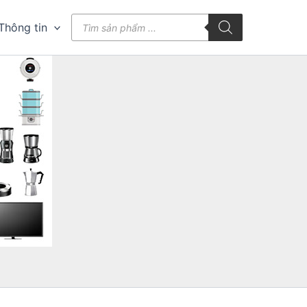
Tìm
Thông tin
kiếm
sản
phẩm