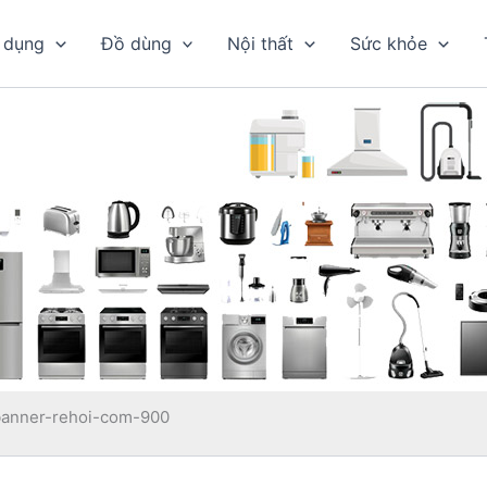
 dụng
Đồ dùng
Nội thất
Sức khỏe
banner-rehoi-com-900