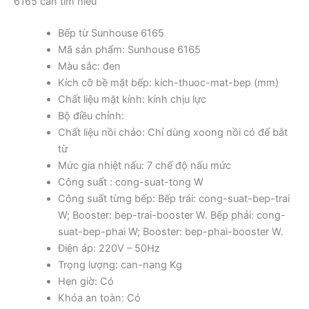
6165 cần tìm hiểu
Bếp từ Sunhouse 6165
Mã sản phẩm: Sunhouse 6165
Màu sắc: đen
Kích cỡ bề mặt bếp: kich-thuoc-mat-bep (mm)
Chất liệu mặt kính: kính chịu lực
Bộ điều chỉnh:
Chất liệu nồi chảo: Chỉ dùng xoong nồi có đế bắt
từ
Mức gia nhiệt nấu: 7 chế độ nấu mức
Công suất : cong-suat-tong W
Công suất từng bếp: Bếp trái: cong-suat-bep-trai
W; Booster: bep-trai-booster W. Bếp phải: cong-
suat-bep-phai W; Booster: bep-phai-booster W.
Điện áp: 220V – 50Hz
Trọng lượng: can-nang Kg
Hẹn giờ: Có
Khóa an toàn: Có