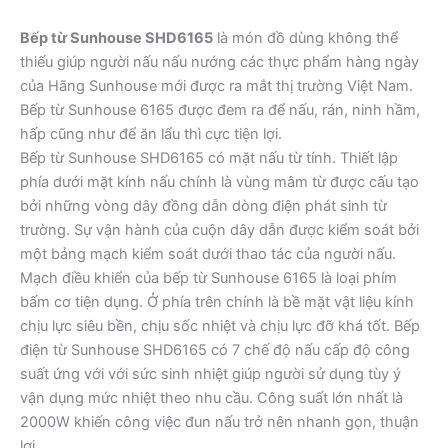
Bếp từ Sunhouse SHD6165
là món đồ dùng không thể
thiếu giúp người nấu nấu nướng các thực phẩm hàng ngày
của Hãng Sunhouse mới được ra mắt thị trường Việt Nam.
Bếp từ Sunhouse 6165 được đem ra để nấu, rán, ninh hầm,
hấp cũng như để ăn lẩu thì cực tiện lợi.
Bếp từ Sunhouse SHD6165 có mặt nấu từ tính. Thiết lập
phía dưới mặt kính nấu chính là vùng mâm từ được cấu tạo
bởi những vòng dây đồng dẫn dòng điện phát sinh từ
trường. Sự vận hành của cuộn dây dẫn được kiểm soát bởi
một bảng mạch kiểm soát dưới thao tác của người nấu.
Mạch điều khiển của bếp từ Sunhouse 6165 là loại phím
bấm cơ tiện dụng. Ở phía trên chính là bề mặt vật liệu kính
chịu lực siêu bền, chịu sốc nhiệt và chịu lực đỡ khá tốt. Bếp
điện từ Sunhouse SHD6165 có 7 chế độ nấu cấp độ công
suất ứng với với sức sinh nhiệt giúp người sử dụng tùy ý
vận dụng mức nhiệt theo nhu cầu. Công suất lớn nhất là
2000W khiến công việc đun nấu trở nên nhanh gọn, thuận
lợi.