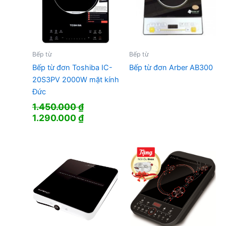
Bếp từ
Bếp từ
Bếp từ đơn Toshiba IC-
Bếp từ đơn Arber AB300
20S3PV 2000W mặt kính
Đức
1.450.000
₫
Giá
Giá
1.290.000
₫
gốc
hiện
là:
tại
1.450.000 ₫.
là:
1.290.000 ₫.