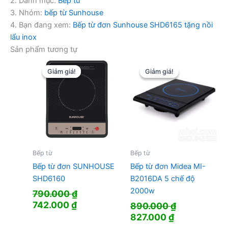
2. Danh mục:
Bếp từ
3. Nhóm:
bếp từ Sunhouse
4. Bạn đang xem:
Bếp từ đơn Sunhouse SHD6165 tặng nồi
lẩu inox
Sản phẩm tương tự
Giảm giá!
Giảm giá!
Giảm giá!
Giảm giá!
Bếp từ
Bếp từ
Bếp từ đơn SUNHOUSE
Bếp từ đơn Midea MI-
SHD6160
B2016DA 5 chế độ
2000w
790.000
₫
Giá
Giá
742.000
₫
890.000
₫
gốc
hiện
Giá
Giá
827.000
₫
là:
tại
gốc
hiện