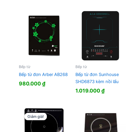
790.000 ₫.
là:
là:
tại
742.000 ₫.
890.000 ₫.
là:
827.000 ₫.
Bếp từ
Bếp từ
Bếp từ đơn Arber AB268
Bếp từ đơn Sunhouse
SHD6873 kèm nồi lẩu
980.000
₫
1.019.000
₫
Giảm giá!
Giảm giá!