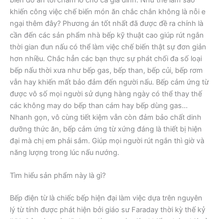
biến đồ ăn tối chăm lo cho cả gia đình. Như thế làm sao
khiến công việc chế biến món ăn chắc chắn không là nỗi e
ngại thêm đây? Phương án tốt nhất đã được đề ra chính là
cần đến các sản phẩm nhà bếp kỹ thuật cao giúp rút ngắn
thời gian đun nấu có thể làm việc chế biến thật sự đơn giản
hơn nhiều. Chắc hẳn các bạn thực sự phát chối đa số loại
bếp nấu thời xưa như bếp gas, bếp than, bếp củi, bếp rơm
vẫn hay khiến mất bảo đảm đến người nấu. Bếp cảm ứng từ
được vô số mọi người sử dụng hàng ngày có thể thay thế
các không may do bếp than cám hay bếp dùng gas…
Nhanh gọn, vô cùng tiết kiệm vẫn còn đảm bảo chất dinh
dưỡng thức ăn, bếp cảm ứng từ xứng đáng là thiết bị hiện
đại mà chị em phải sắm. Giúp mọi người rút ngắn thì giờ và
năng lượng trong lúc nấu nướng.
Tìm hiểu sản phẩm này là gì?
Bếp điện từ là chiếc bếp hiện đại làm việc dựa trên nguyên
lý từ tính được phát hiện bởi giáo sư Faraday thời kỳ thế kỷ