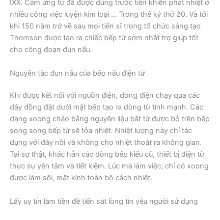
IXX. Cảm ứng từ đã được dùng trước tiên khiến phát nhiệt ở
nhiều công việc luyện kim loại … Trong thế kỷ thứ 20. Và tới
khi 150 năm trở về sau mọi tiến sĩ trong tổ chức sáng tạo
Thomson được tạo ra chiếc bếp từ sớm nhất trợ giúp tốt
cho công đoạn đun nấu.
Nguyên tắc đun nấu của bếp nấu điện từ
Khi được kết nối với nguồn điện, dòng điện chạy qua các
dây đồng đặt dưới mặt bếp tạo ra dòng từ tính mạnh. Các
dạng xoong chảo bằng nguyên liệu bắt từ được bỏ trên bếp
song song bếp từ sẽ tỏa nhiệt. Nhiệt lượng này chỉ tác
dụng với đáy nồi và không cho nhiệt thoát ra không gian.
Tại sự thật, khác hẳn các dòng bếp kiểu cũ, thiết bị điện từ
thực sự yên tâm và tiết kiệm. Lúc mà làm việc, chỉ có xoong
được làm sôi, mặt kính toàn bộ cách nhiệt.
Lấy uy tín làm tiền đề tiến sát lòng tin yêu người sử dụng