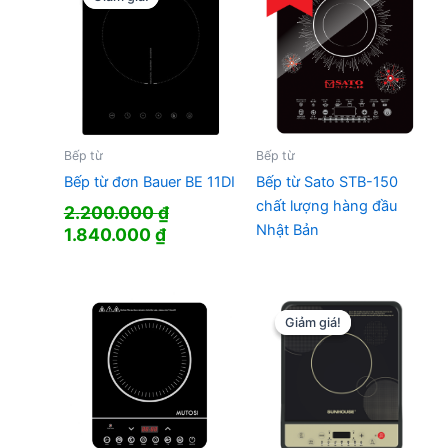
Bếp từ
Bếp từ
Bếp từ đơn Bauer BE 11DI
Bếp từ Sato STB-150
chất lượng hàng đầu
2.200.000
₫
Nhật Bản
Giá
Giá
1.840.000
₫
gốc
hiện
là:
tại
2.200.000 ₫.
là:
1.840.000 ₫.
Giảm giá!
Giảm giá!