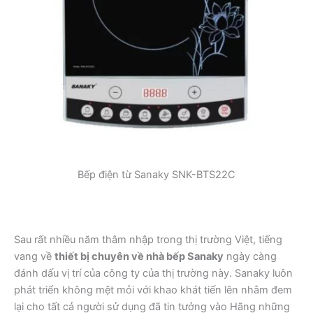
Bếp điện từ Sanaky SNK-BTS22C
Sau rất nhiều năm thâm nhập trong thị trường Việt, tiếng
vang về
thiết bị chuyên về nhà bếp Sanaky
ngày càng
đánh dấu vị trí của công ty của thị trường này. Sanaky luôn
phát triển không mệt mỏi với khao khát tiến lên nhằm đem
lại cho tất cả người sử dụng đã tin tưởng vào Hãng những