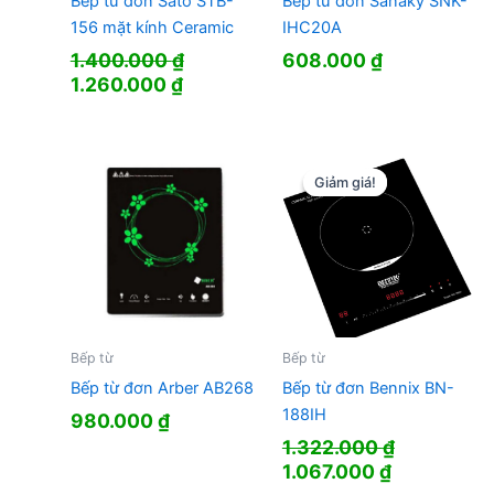
Bếp từ đơn Sato STB-
Bếp từ đơn Sanaky SNK-
156 mặt kính Ceramic
IHC20A
1.400.000
₫
608.000
₫
Giá
Giá
1.260.000
₫
gốc
hiện
là:
tại
1.400.000 ₫.
là:
1.260.000 ₫.
Giảm giá!
Giảm giá!
Bếp từ
Bếp từ
Bếp từ đơn Arber AB268
Bếp từ đơn Bennix BN-
188IH
980.000
₫
1.322.000
₫
Giá
Giá
1.067.000
₫