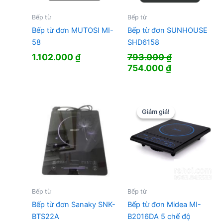
Bếp từ
Bếp từ
Bếp từ đơn MUTOSI MI-
Bếp từ đơn SUNHOUSE
58
SHD6158
1.102.000
₫
793.000
₫
Giá
Giá
754.000
₫
gốc
hiện
là:
tại
793.000 ₫.
là:
754.000 ₫.
Giảm giá!
Giảm giá!
Bếp từ
Bếp từ
Bếp từ đơn Sanaky SNK-
Bếp từ đơn Midea MI-
BTS22A
B2016DA 5 chế độ