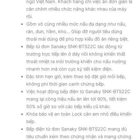
ngữ Việt Nam. Khách hàng chỉ việc ấn đơn giản là
căn chỉnh nhiều chức năng khác nhau của máy
rồi.
Gồm vô cùng nhiều mức nấu đa dạng như nấu,
rán, đun, hầm, kho… Giúp đỡ người tiêu dùng
thoải mái dùng để phù hợp kiểu đồ ăn riêng biệt.
Bếp từ đơn Sanaky SNK-BTS22C tác động từ
trường trực tiếp lên ở đáy nồi không khiến thất
thoát nhiệt ra môi trường khiến cho nấu nướng
nhanh hơn mà còn cực kỳ tiết kiệm điện.
Đặc tính hẹn giờ, kèm theo bộ đặt giờ mỗi bếp,
không phí thời gian canh chừng bếp.
Việc hoạt động bếp điện từ Sanaky SNK-BTS22C
mang lại công hiệu nấu ăn lên tới 90%, tiết kiệm
50% số giờ so với các bếp kiểu cũ khác.
Khóa bảo vệ an toàn Lock cản em nhỏ điều khiển
bếp.
Bếp điện từ đơn Sanaky SNK-BTS22C mang đủ
tiêu chuẩn kèm theo chứng nhận và mang chứng