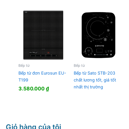
gốc
hiện
là:
tại
1.322.000 ₫.
là:
1.067.000 
Bếp từ
Bếp từ
Bếp từ đơn Eurosun EU-
Bếp từ Sato STB-203
T199
chất lương tốt, giá tốt
nhất thị trường
3.580.000
₫
Giỏ hàng của tôi