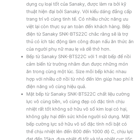
dụng cụ loại tốt của Sanaky, được làm ra bởi kỹ
thuật hiện đại bởi Sanaky. Với kiểu dáng đẳng cấp
trang trí vô cùng tinh tế. Có nhiều chức năng ưu
việt lại còn thực sự an toàn đến khách hàng. Bếp
điện từ Sanaky SNK-BTS22C chắc rằng sẽ là trợ
thủ có ích tác động làm công đoạn nấu ăn thức ăn
của người phụ nữ mau lẹ và dễ thở hơn.
Bếp từ Sanaky SNK-BTS22C với 1 mặt bếp để nồi
cảm biến từ trường nhằm đun được những món
ăn trong cùng một lúc. Size mỗi bếp khác nhau
hợp với nhiều cỡ nồi từ nhỏ đến lớn giúp hao phí ít
điện năng vô cùng hiệu quả.
Mặt bếp từ Sanaky SNK-BTS22C chất liệu cường
lực vô cùng bền, vô cùng đẹp có đặc tính chịu
nhiệt rất tốt không sở hữu vô số kim loại có hại,
không gây hại đến sức khỏe người sử dụng. Mặt
bếp cường lực sở hữu vô số đặc tính nổi bật có
thể chịu nhiệt lên đến 800 đến 1000 độ C, chịu lực
đạt đến 15kg, đưa nhiệt đi tốt và tỏa nhiệt cực tốc