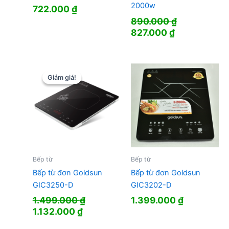
2000w
722.000
₫
890.000
₫
Giá
Giá
827.000
₫
gốc
hiện
là:
tại
890.000 ₫.
là:
827.000 ₫.
Giảm giá!
Giảm giá!
Bếp từ
Bếp từ
Bếp từ đơn Goldsun
Bếp từ đơn Goldsun
GIC3250-D
GIC3202-D
1.499.000
₫
1.399.000
₫
Giá
Giá
1.132.000
₫
gốc
hiện