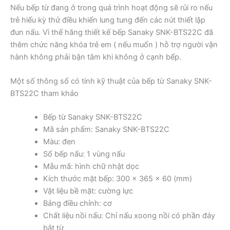
Nếu bếp từ đang ở trong quá trình hoạt động sẽ rủi ro nếu
trẻ hiếu kỳ thử điều khiển lung tung đến các nút thiết lập
đun nấu. Vì thế hãng thiết kế bếp Sanaky SNK-BTS22C đã
thêm chức năng khóa trẻ em ( nếu muốn ) hỗ trợ người vận
hành không phải bận tâm khi không ở cạnh bếp.
Một số thông số có tính kỹ thuật của bếp từ Sanaky SNK-
BTS22C tham khảo
Bếp từ Sanaky SNK-BTS22C
Mã sản phẩm: Sanaky SNK-BTS22C
Màu: đen
Số bếp nấu: 1 vùng nấu
Mẫu mã: hình chữ nhật dọc
Kích thước mặt bếp: 300 x 365 x 60 (mm)
Vật liệu bề mặt: cường lực
Bảng điều chỉnh: cơ
Chất liệu nồi nấu: Chỉ nấu xoong nồi có phần đáy
bắt từ