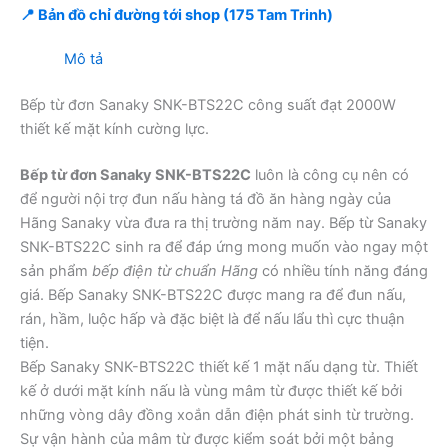
📍 Bản đồ chỉ đường tới shop (175 Tam Trinh)
Mô tả
Bếp từ đơn Sanaky SNK-BTS22C công suất đạt 2000W
thiết kế mặt kính cường lực.
Bếp từ đơn Sanaky SNK-BTS22C
luôn là công cụ nên có
để người nội trợ đun nấu hàng tá đồ ăn hàng ngày của
Hãng Sanaky vừa đưa ra thị trường năm nay. Bếp từ Sanaky
SNK-BTS22C sinh ra để đáp ứng mong muốn vào ngay một
sản phẩm
bếp điện từ chuẩn Hãng
có nhiều tính năng đáng
giá. Bếp Sanaky SNK-BTS22C được mang ra để đun nấu,
rán, hầm, luộc hấp và đặc biệt là để nấu lẩu thì cực thuận
tiện.
Bếp Sanaky SNK-BTS22C thiết kế 1 mặt nấu dạng từ. Thiết
kế ở dưới mặt kính nấu là vùng mâm từ được thiết kế bởi
những vòng dây đồng xoắn dẫn điện phát sinh từ trường.
Sự vận hành của mâm từ được kiểm soát bởi một bảng