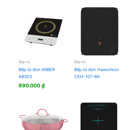
là:
tại
1.499.000 ₫.
là:
1.132.000 ₫.
Bếp từ
Bếp từ
Bếp từ đơn ARBER
Bếp từ đơn Hawonkoo
AB303
CEH-107-BA
890.000
₫