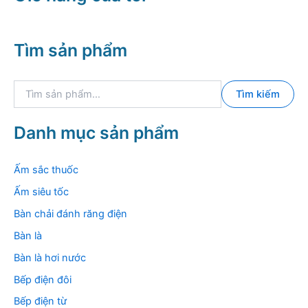
Tìm sản phẩm
T
Tìm kiếm
ì
m
k
Danh mục sản phẩm
i
ế
m
Ấm sắc thuốc
:
Ấm siêu tốc
Bàn chải đánh răng điện
Bàn là
Bàn là hơi nước
Bếp điện đôi
Bếp điện từ