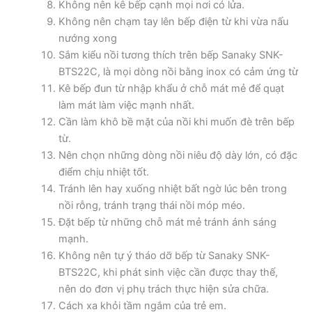
Không nên kê bếp cạnh mọi nơi có lửa.
Không nên chạm tay lên bếp điện từ khi vừa nấu
nướng xong
Sắm kiểu nồi tương thích trên bếp Sanaky SNK-
BTS22C, là mọi dòng nồi bằng inox có cảm ứng từ
Kê bếp đun từ nhập khẩu ở chỗ mát mẻ để quạt
làm mát làm việc mạnh nhất.
Cần làm khô bề mặt của nồi khi muốn đè trên bếp
từ.
Nên chọn những dòng nồi niêu độ dày lớn, có đặc
điểm chịu nhiệt tốt.
Tránh lên hay xuống nhiệt bất ngờ lúc bên trong
nồi rỗng, tránh trạng thái nồi móp méo.
Đặt bếp từ những chỗ mát mẻ tránh ánh sáng
mạnh.
Không nên tự ý tháo dỡ bếp từ Sanaky SNK-
BTS22C, khi phát sinh việc cần được thay thế,
nên do đơn vị phụ trách thực hiện sửa chữa.
Cách xa khỏi tầm ngắm của trẻ em.