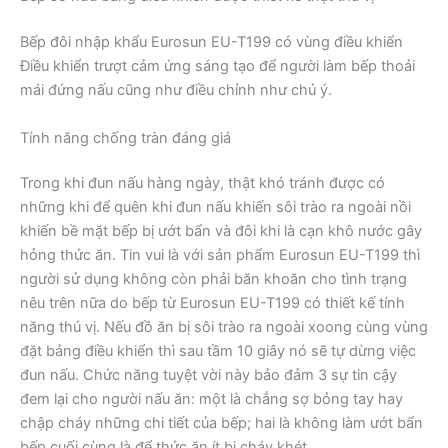
Bếp đôi nhập khẩu Eurosun EU-T199 có vùng điều khiển
Điều khiển trượt cảm ứng sáng tạo để người làm bếp thoải
mái đứng nấu cũng như điều chỉnh như chủ ý.
Tính năng chống tràn đáng giá
Trong khi đun nấu hàng ngày, thật khó tránh được có
những khi để quên khi đun nấu khiến sôi trào ra ngoài nồi
khiến bề mặt bếp bị ướt bẩn và đôi khi là cạn khô nước gây
hỏng thức ăn. Tin vui là với sản phẩm Eurosun EU-T199 thì
người sử dụng không còn phải băn khoăn cho tình trạng
nêu trên nữa do bếp từ Eurosun EU-T199 có thiết kế tính
năng thú vị. Nếu đồ ăn bị sôi trào ra ngoài xoong cùng vùng
đặt bảng điều khiển thì sau tầm 10 giây nó sẽ tự dừng việc
đun nấu. Chức năng tuyệt vời này bảo đảm 3 sự tin cậy
đem lại cho người nấu ăn: một là chẳng sợ bỏng tay hay
chập cháy những chi tiết của bếp; hai là không làm ướt bẩn
bếp cuối cùng là để thức ăn ít bị cháy khét.