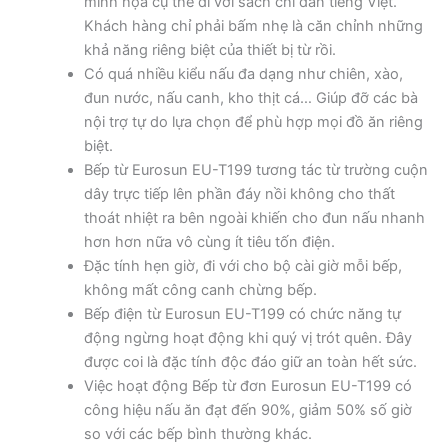
minh họa cụ thể đi với sách chỉ dẫn tiếng Việt.
Khách hàng chỉ phải bấm nhẹ là căn chỉnh những
khả năng riêng biệt của thiết bị từ rồi.
Có quá nhiều kiểu nấu đa dạng như chiên, xào,
đun nước, nấu canh, kho thịt cá… Giúp đỡ các bà
nội trợ tự do lựa chọn để phù hợp mọi đồ ăn riêng
biệt.
Bếp từ Eurosun EU-T199 tương tác từ trường cuộn
dây trực tiếp lên phần đáy nồi không cho thất
thoát nhiệt ra bên ngoài khiến cho đun nấu nhanh
hơn hơn nữa vô cùng ít tiêu tốn điện.
Đặc tính hẹn giờ, đi với cho bộ cài giờ mỗi bếp,
không mất công canh chừng bếp.
Bếp điện từ Eurosun EU-T199 có chức năng tự
động ngừng hoạt động khi quý vị trót quên. Đây
được coi là đặc tính độc đáo giữ an toàn hết sức.
Việc hoạt động Bếp từ đơn Eurosun EU-T199 có
công hiệu nấu ăn đạt đến 90%, giảm 50% số giờ
so với các bếp bình thường khác.