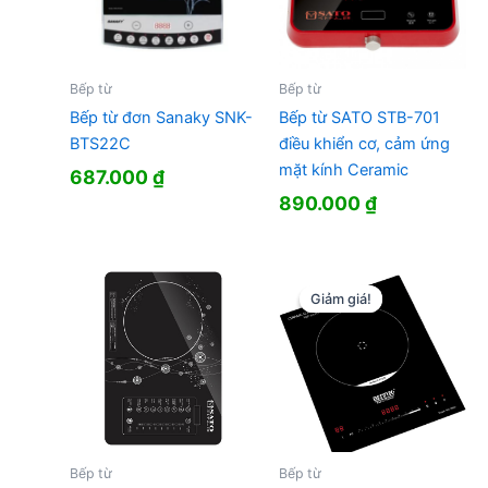
Bếp từ
Bếp từ
Bếp từ đơn Sanaky SNK-
Bếp từ SATO STB-701
BTS22C
điều khiển cơ, cảm ứng
mặt kính Ceramic
687.000
₫
890.000
₫
Giảm giá!
Giảm giá!
Bếp từ
Bếp từ