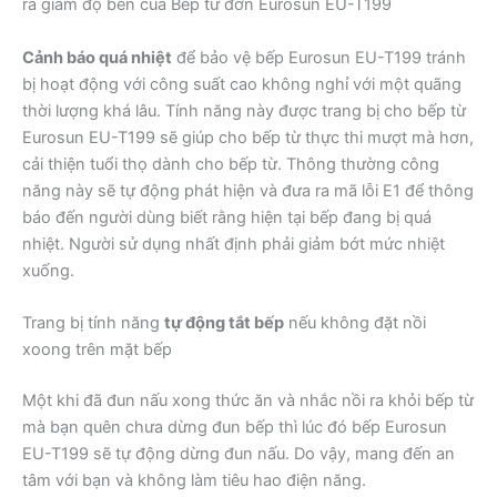
ra giảm độ bền của Bếp từ đơn Eurosun EU-T199
Cảnh báo quá nhiệt
để bảo vệ bếp Eurosun EU-T199 tránh
bị hoạt động với công suất cao không nghỉ với một quãng
thời lượng khá lâu. Tính năng này được trang bị cho bếp từ
Eurosun EU-T199 sẽ giúp cho bếp từ thực thi mượt mà hơn,
cải thiện tuổi thọ dành cho bếp từ. Thông thường công
năng này sẽ tự động phát hiện và đưa ra mã lỗi E1 để thông
báo đến người dùng biết rằng hiện tại bếp đang bị quá
nhiệt. Người sử dụng nhất định phải giảm bớt mức nhiệt
xuống.
Trang bị tính năng
tự động tắt bếp
nếu không đặt nồi
xoong trên mặt bếp
Một khi đã đun nấu xong thức ăn và nhắc nồi ra khỏi bếp từ
mà bạn quên chưa dừng đun bếp thì lúc đó bếp Eurosun
EU-T199 sẽ tự động dừng đun nấu. Do vậy, mang đến an
tâm với bạn và không làm tiêu hao điện năng.