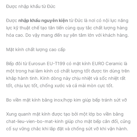
Được nhập khẩu từ Đức
Được
nhập khẩu nguyên kiện
từ Đức là nơi có nội lực năng
lực kỹ thuật chế tạo tân tiến cùng quy tắc chất lượng hàng
hóa cao. Do vậy mang đến sự yên tâm lớn với khách hàng.
Mặt kính chất lượng cao cấp
Bếp đôi từ Eurosun EU-T199 có mặt kính EURO Ceramic là
một trong hai làm kính có chất lượng tốt được tin dùng trên
khắp hành tinh. Kính dòng này chịu nhiệt và sốc nhiệt rất
tốt, chịu lực tốt, chống xước và cả mài mòn cực tốt.
Bo viền mặt kính bằng inox/hợp kim giúp bếp tránh sứt vỡ
Xung quanh mặt kính được tạo bởi một lớp bo viền bằng
chat-lieu-vien-bo-mat-kinh giúp cho mặt bếp cân đối, củng
cố sự vững chắc khi lắp đặt và chống sứt vỡ khi vận hành.