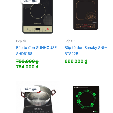
Giảm giá!
Giảm giá!
Bếp từ
Bếp từ
Bếp từ đơn SUNHOUSE
Bếp từ đơn Sanaky SNK-
SHD6158
BTS22B
793.000
₫
699.000
₫
Giá
Giá
754.000
₫
gốc
hiện
là:
tại
793.000 ₫.
là:
754.000 ₫.
Giảm giá!
Giảm giá!