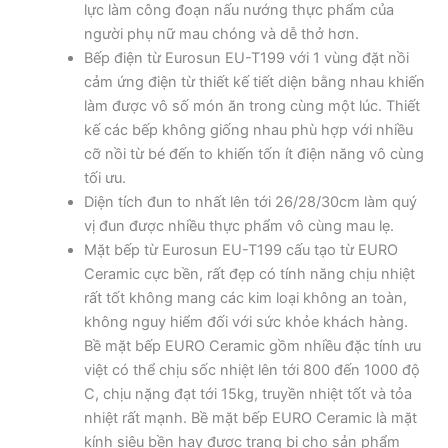
lực làm công đoạn nấu nướng thực phẩm của
người phụ nữ mau chóng và dễ thở hơn.
Bếp điện từ Eurosun EU-T199 với 1 vùng đặt nồi
cảm ứng điện từ thiết kế tiết diện bằng nhau khiến
làm được vô số món ăn trong cùng một lúc. Thiết
kế các bếp không giống nhau phù hợp với nhiều
cỡ nồi từ bé đến to khiến tốn ít điện năng vô cùng
tối ưu.
Diện tích đun to nhất lên tới 26/28/30cm làm quý
vị đun được nhiều thực phẩm vô cùng mau lẹ.
Mặt bếp từ Eurosun EU-T199 cấu tạo từ EURO
Ceramic cực bền, rất đẹp có tính năng chịu nhiệt
rất tốt không mang các kim loại không an toàn,
không nguy hiểm đối với sức khỏe khách hàng.
Bề mặt bếp EURO Ceramic gồm nhiều đặc tính ưu
việt có thể chịu sốc nhiệt lên tới 800 đến 1000 độ
C, chịu nặng đạt tới 15kg, truyền nhiệt tốt và tỏa
nhiệt rất mạnh. Bề mặt bếp EURO Ceramic là mặt
kính siêu bền hay được trang bị cho sản phẩm