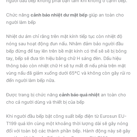
người đầu bếp không phải bận tâm khi không ở cạnh bếp.
Chức năng
cảnh báo nhiệt dư mặt bếp
giúp an toàn cho
người làm bếp
Nhiệt dư ám chỉ rằng trên mặt kính tiếp tục còn nhiệt độ
nóng sau hoạt động đun nấu. Nhằm đảm bảo người đầu
bếp đừng để tay lên trên bề mặt kính có thể sẽ sẽ bị bỏng
tay, bếp sẽ đưa tín hiệu bằng chữ H sáng đèn. Dấu hiệu
thông báo còn nhiệt chữ H sẽ tự mất đi nếu phía trên mặt
vùng nấu đã giảm xuống dưới 65ºC và không còn gây rủi ro
đến người làm bếp nữa.
Được trang bị chức năng
cảnh báo quá nhiệt
an toàn cho
cho cả người dùng và thiết bị của bếp
Khi người đầu bếp bật công suất bếp điện từ Eurosun EU-
T199 quá lớn cùng một khoảng thời lượng dài sẽ gây nóng
đối với toàn bộ các thành phần bếp. Hành động này sẽ gây