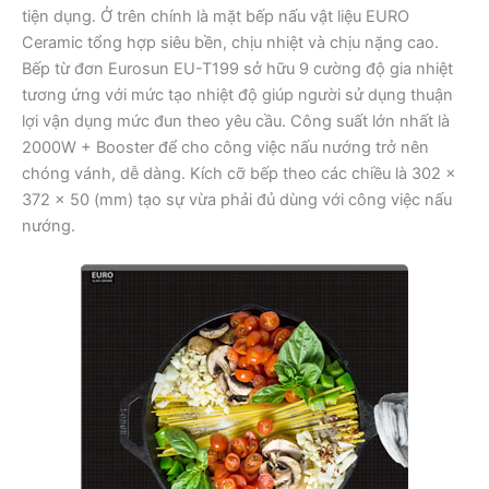
tiện dụng. Ở trên chính là mặt bếp nấu vật liệu EURO
Ceramic tổng hợp siêu bền, chịu nhiệt và chịu nặng cao.
Bếp từ đơn Eurosun EU-T199 sở hữu 9 cường độ gia nhiệt
tương ứng với mức tạo nhiệt độ giúp người sử dụng thuận
lợi vận dụng mức đun theo yêu cầu. Công suất lớn nhất là
2000W + Booster để cho công việc nấu nướng trở nên
chóng vánh, dễ dàng. Kích cỡ bếp theo các chiều là 302 x
372 x 50 (mm) tạo sự vừa phải đủ dùng với công việc nấu
nướng.