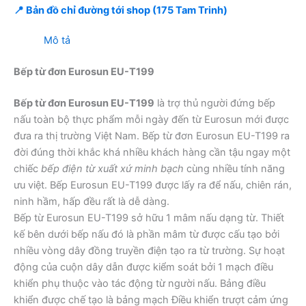
📍 Bản đồ chỉ đường tới shop (175 Tam Trinh)
Mô tả
Bếp từ đơn Eurosun EU-T199
Bếp từ đơn Eurosun EU-T199
là trợ thủ người đứng bếp
nấu toàn bộ thực phẩm mỗi ngày đến từ Eurosun mới được
đưa ra thị trường Việt Nam. Bếp từ đơn Eurosun EU-T199 ra
đời đúng thời khắc khá nhiều khách hàng cần tậu ngay một
chiếc
bếp điện từ xuất xứ minh bạch
cùng nhiều tính năng
ưu việt. Bếp Eurosun EU-T199 được lấy ra để nấu, chiên rán,
ninh hầm, hấp đều rất là dễ dàng.
Bếp từ Eurosun EU-T199 sở hữu 1 mâm nấu dạng từ. Thiết
kế bên dưới bếp nấu đó là phần mâm từ được cấu tạo bởi
nhiều vòng dây đồng truyền điện tạo ra từ trường. Sự hoạt
động của cuộn dây dẫn được kiểm soát bởi 1 mạch điều
khiển phụ thuộc vào tác động từ người nấu. Bảng điều
khiển được chế tạo là bảng mạch Điều khiển trượt cảm ứng