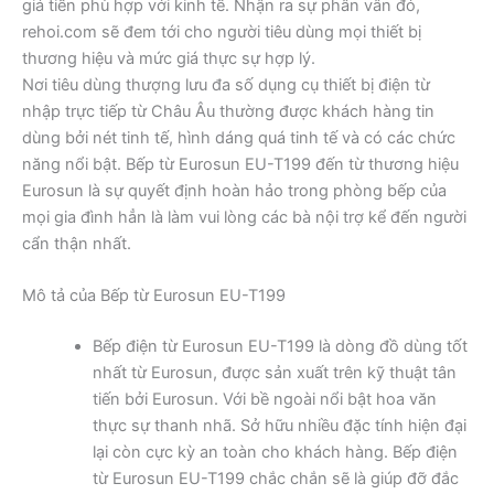
giá tiền phù hợp với kinh tế. Nhận ra sự phân vân đó,
rehoi.com sẽ đem tới cho người tiêu dùng mọi thiết bị
thương hiệu và mức giá thực sự hợp lý.
Nơi tiêu dùng thượng lưu đa số dụng cụ thiết bị điện từ
nhập trực tiếp từ Châu Âu thường được khách hàng tin
dùng bởi nét tinh tế, hình dáng quá tinh tế và có các chức
năng nổi bật. Bếp từ Eurosun EU-T199 đến từ thương hiệu
Eurosun là sự quyết định hoàn hảo trong phòng bếp của
mọi gia đình hẳn là làm vui lòng các bà nội trợ kể đến người
cẩn thận nhất.
Mô tả của Bếp từ Eurosun EU-T199
Bếp điện từ Eurosun EU-T199 là dòng đồ dùng tốt
nhất từ Eurosun, được sản xuất trên kỹ thuật tân
tiến bởi Eurosun. Với bề ngoài nổi bật hoa văn
thực sự thanh nhã. Sở hữu nhiều đặc tính hiện đại
lại còn cực kỳ an toàn cho khách hàng. Bếp điện
từ Eurosun EU-T199 chắc chắn sẽ là giúp đỡ đắc