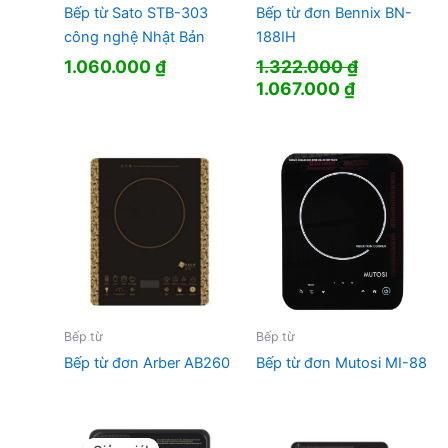
Bếp từ Sato STB-303
Bếp từ đơn Bennix BN-
công nghệ Nhật Bản
188IH
1.060.000
₫
1.322.000
₫
Giá
Giá
1.067.000
₫
gốc
hiện
là:
tại
1.322.000 ₫.
là:
1.067.000 
Bếp từ
Bếp từ
Bếp từ đơn Arber AB260
Bếp từ đơn Mutosi MI-88