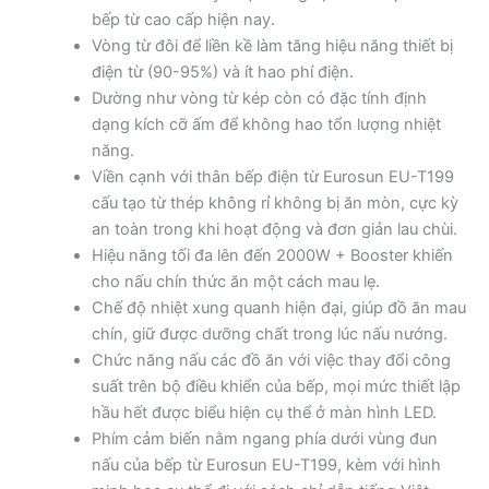
bếp từ cao cấp hiện nay.
Vòng từ đôi để liền kề làm tăng hiệu năng thiết bị
điện từ (90-95%) và ít hao phí điện.
Dường như vòng từ kép còn có đặc tính định
dạng kích cỡ ấm để không hao tổn lượng nhiệt
năng.
Viền cạnh với thân bếp điện từ Eurosun EU-T199
cấu tạo từ thép không rỉ không bị ăn mòn, cực kỳ
an toàn trong khi hoạt động và đơn giản lau chùi.
Hiệu năng tối đa lên đến 2000W + Booster khiến
cho nấu chín thức ăn một cách mau lẹ.
Chế độ nhiệt xung quanh hiện đại, giúp đồ ăn mau
chín, giữ được dưỡng chất trong lúc nấu nướng.
Chức năng nấu các đồ ăn với việc thay đổi công
suất trên bộ điều khiển của bếp, mọi mức thiết lập
hầu hết được biểu hiện cụ thể ở màn hình LED.
Phím cảm biến nằm ngang phía dưới vùng đun
nấu của bếp từ Eurosun EU-T199, kèm với hình