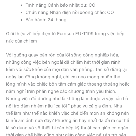
Tính năng Cảnh báo nhiệt dư: CÓ
Chức năng Nhận diện nồi xoong chảo: CÓ
Bảo hành: 24 tháng
Giới thiệu về bếp điện từ Eurosun EU-T199 trong việc bếp
núc của chị em
Với guồng quay bận rộn của lối sống công nghiệp hóa,
những công việc bên ngoài đã chiếm hết thời gian rảnh
kèm với sức khỏe của mọi dân văn phòng. Tan sở dừng lại
ngày lao động không nghỉ, chị em nào mong muốn thả
lỏng mình vào chiếc bồn tắm cảm giác thoang thoảng hoặc
nằm nghỉ trên phản nghe các chương trình yêu thích.
Nhưng việc đó dường như là không làm được vì vậy các bà
nội trợ đảm nhiệm nấu “ca tối ” phục vụ cả gia đình. Như
thế làm như thế nào khiến việc chế biến món ăn không nên
là nỗi ám ảnh nữa đây? Phương án hay nhất đã đề ra cụ thể
là sử dụng vô số thiết bị căn bếp kỹ thuật cao giúp co ngắn
thời gian chế biến cũng như giúp công việc nấu ăn trở nên