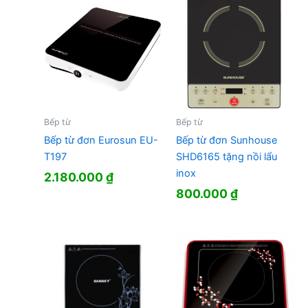
Bếp từ
Bếp từ
Bếp từ đơn Eurosun EU-
Bếp từ đơn Sunhouse
T197
SHD6165 tặng nồi lẩu
inox
2.180.000
₫
800.000
₫