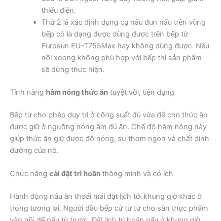
thiểu điện.
Thứ 2 là xác định dụng cụ nấu đun nấu trên vùng
bếp có là dạng được dùng được trên bếp từ
Eurosun EU-T755Max hay không dùng được. Nếu
nồi xoong không phù hợp với bếp thì sản phẩm
sẽ dừng thực hiện.
Tính năng
hâm nóng thức ăn
tuyệt vời, tiện dụng
Bếp từ cho phép duy trì ở công suất đủ vừa để cho thức ăn
được giữ ở ngưỡng nóng ấm đủ ăn. Chế độ hâm nóng này
giúp thức ăn giữ được độ nóng, sự thơm ngon và chất dinh
dưỡng của nó.
Chức năng
cài đặt trì hoãn
thông minh và có ích
Hành động nấu ăn thoải mái đặt lịch tới khung giờ khác ở
trong tương lai. Người đầu bếp cứ từ từ cho sẵn thực phẩm
vào nồi để nấu từ trước. Đặt lịch trì hoãn nấu ở khung giờ