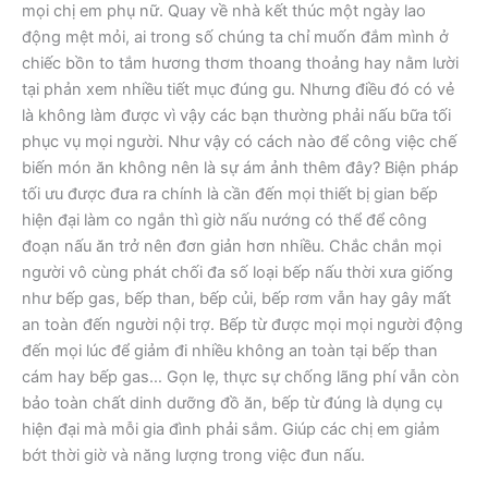
mọi chị em phụ nữ. Quay về nhà kết thúc một ngày lao
động mệt mỏi, ai trong số chúng ta chỉ muốn đắm mình ở
chiếc bồn to tắm hương thơm thoang thoảng hay nằm lười
tại phản xem nhiều tiết mục đúng gu. Nhưng điều đó có vẻ
là không làm được vì vậy các bạn thường phải nấu bữa tối
phục vụ mọi người. Như vậy có cách nào để công việc chế
biến món ăn không nên là sự ám ảnh thêm đây? Biện pháp
tối ưu được đưa ra chính là cần đến mọi thiết bị gian bếp
hiện đại làm co ngắn thì giờ nấu nướng có thể để công
đoạn nấu ăn trở nên đơn giản hơn nhiều. Chắc chắn mọi
người vô cùng phát chối đa số loại bếp nấu thời xưa giống
như bếp gas, bếp than, bếp củi, bếp rơm vẫn hay gây mất
an toàn đến người nội trợ. Bếp từ được mọi mọi người động
đến mọi lúc để giảm đi nhiều không an toàn tại bếp than
cám hay bếp gas… Gọn lẹ, thực sự chống lãng phí vẫn còn
bảo toàn chất dinh dưỡng đồ ăn, bếp từ đúng là dụng cụ
hiện đại mà mỗi gia đình phải sắm. Giúp các chị em giảm
bớt thời giờ và năng lượng trong việc đun nấu.