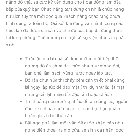
năng đó thật sự cực kỳ tiện dụng cho hoạt động làm đầu
bếp của quý bạn.Chức năng
tạm dừng
chính là chức năng
hữu ích tuy thế mới đọc qua khách hàng chắc rằng chưa
hình dung ra toàn bộ. Giả sử, khi đang vận hành cùng các
thiết lập đã được cài sẵn và chế độ của bếp đã đang thực
thi lưng chừng. Thế nhưng có một số sự việc như sau phát
sinh:
Thức ăn mà bị quá sôi tràn xuống mặt bếp thế
nhưng đồ ăn chưa đạt mức nhừ như mong đợi,
bạn phải làm sạch vùng nước ngay lập tức.
Đồ rán chút nữa thì cháy xém cần thiết phải dừng
lại ngay lập tức để đảo mặt ( thí dụ như là: lật mặt
những cá, lật nhiều bìa đậu rán hoặc chả…)
Thi thoảng nấu nướng nhiều đồ ăn cùng lúc, người
đầu bếp chưa nhớ chuẩn bị toàn bộ thực phẩm
hoặc gia vị cho thức ăn.
Bất ngờ phải làm một vấn đề gì đó khẩn cấp như:
nghe điện thoại, ra mở cửa, vệ sinh cá nhân, đọc