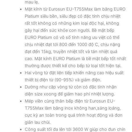
mau lẹ.
Mặt kính từ Eurosun EU-T755Max làm bằng EURO
Platium siêu bền, siêu đẹp có đặc tính chịu nhiệt
rất tốt không có những kim loại độc hại, không
gây hại đến sức khỏe con người. Bề mặt bếp
EURO Platium có vô số tính năng ưu việt có thể
chịu nhiệt đạt tới 800 đến 1000 độ C, chịu nặng
đạt đến 15kg, truyền nhiệt tốt và tán nhiệt quá
cao. Mặt kính EURO Platium là bề mặt bếp tốt nhất
thường được thiết kế cho bếp từ loại tốt hiện tại.
Hai vòng từ đặt liên tiếp khiến nâng cao hiệu suất
thiết bị điện từ (90-95%) và giảm điện.
Dường như cặp vòng từ còn có đặc tính nhận
diện size xoong để giảm hao phí nhiệt lượng.
Mép viền cùng thân bếp điện từ Eurosun EU-
T755Max làm bằng inox không han,sáng loáng,
cực kỳ an toàn trong quá trình hoạt động và đơn
giản lau chùi.
Công suất tối đa lên tới 3600 W giúp cho đun chín