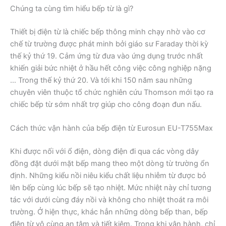
Chúng ta cùng tìm hiểu bếp từ là gì?
Thiết bị điện từ là chiếc bếp thông minh chạy nhờ vào cơ
chế từ trường được phát minh bởi giáo sư Faraday thời kỳ
thế kỷ thứ 19. Cảm ứng từ đưa vào ứng dụng trước nhất
khiến giải bức nhiệt ở hầu hết công việc công nghiệp nặng
… Trong thế kỷ thứ 20. Và tới khi 150 năm sau những
chuyên viên thuộc tổ chức nghiên cứu Thomson mới tạo ra
chiếc bếp từ sớm nhất trợ giúp cho công đoạn đun nấu.
Cách thức vận hành của bếp điện từ Eurosun EU-T755Max
Khi được nối với ổ điện, dòng điện đi qua các vòng dây
đồng đặt dưới mặt bếp mang theo một dòng từ trường ổn
định. Những kiểu nồi niêu kiểu chất liệu nhiễm từ được bỏ
lên bếp cùng lúc bếp sẽ tạo nhiệt. Mức nhiệt này chỉ tương
tác với dưới cùng đáy nồi và không cho nhiệt thoát ra môi
trường. Ở hiện thực, khác hẳn những dòng bếp than, bếp
điện từ vô cùng an tâm và tiết kiệm. Trong khi vận hành, chỉ