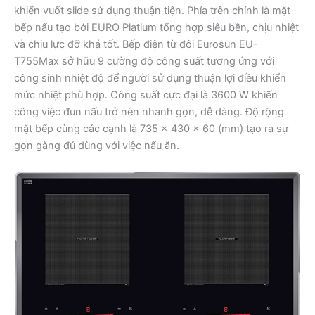
khiển vuốt slide sử dụng thuận tiện. Phía trên chính là mặt
bếp nấu tạo bởi EURO Platium tổng hợp siêu bền, chịu nhiệt
và chịu lực đỡ khá tốt. Bếp điện từ đôi Eurosun EU-
T755Max sở hữu 9 cường độ công suất tương ứng với
công sinh nhiệt độ để người sử dụng thuận lợi điều khiển
mức nhiệt phù hợp. Công suất cực đại là 3600 W khiến
công việc đun nấu trở nên nhanh gọn, dễ dàng. Độ rộng
mặt bếp cùng các cạnh là 735 x 430 x 60 (mm) tạo ra sự
gọn gàng đủ dùng với việc nấu ăn.