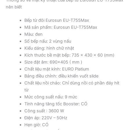
Thông số về mặt kỹ thuật của bếp từ Eurosun EU-T755Max
nên biết
Bếp từ đôi Eurosun EU-T755Max
Mã sản phẩm: Eurosun EU-T755Max
Màu: đen
Số bếp nấu: 2 vùng nấu
Kiểu dáng: hình chữ nhật
Kích thước bề mặt bếp: 735 x 430 x 60 (mm)
Size đặt âm: 690×405 ( mm )
Chất liệu mặt kính: EURO Platium
Bảng điều chỉnh: điều khiển vuốt slide
Chất liệu nồi chảo: Chỉ dùng nồi có phần đáy hít
từ
Mức công suất nấu: 9 mức
Tính năng tăng tốc Booster: CÓ
Công suất : 3600 W
Điện áp: 220V – 50Hz
Hẹn giờ: CÓ