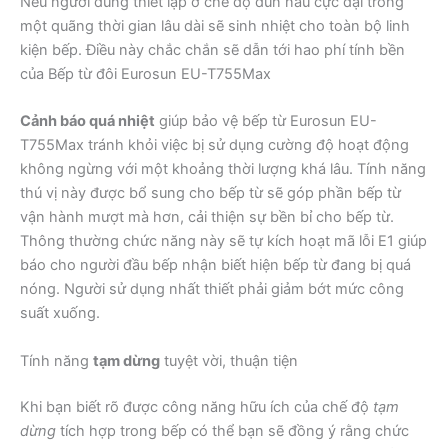
Nếu người dùng thiết lập ở chế độ đun nấu cực đại trong
một quãng thời gian lâu dài sẽ sinh nhiệt cho toàn bộ linh
kiện bếp. Điều này chắc chắn sẽ dẫn tới hao phí tính bền
của Bếp từ đôi Eurosun EU-T755Max
Cảnh báo quá nhiệt
giúp bảo vệ bếp từ Eurosun EU-
T755Max tránh khỏi việc bị sử dụng cường độ hoạt động
không ngừng với một khoảng thời lượng khá lâu. Tính năng
thú vị này được bổ sung cho bếp từ sẽ góp phần bếp từ
vận hành mượt mà hơn, cải thiện sự bền bỉ cho bếp từ.
Thông thường chức năng này sẽ tự kích hoạt mã lỗi E1 giúp
báo cho người đầu bếp nhận biết hiện bếp từ đang bị quá
nóng. Người sử dụng nhất thiết phải giảm bớt mức công
suất xuống.
Tính năng
tạm dừng
tuyệt vời, thuận tiện
Khi bạn biết rõ được công năng hữu ích của chế độ
tạm
dừng
tích hợp trong bếp có thể bạn sẽ đồng ý rằng chức