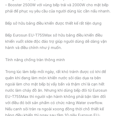
– Booster 2500W với vùng bếp trái và 2000W cho mặt bếp
phải để phục vụ yêu cầu của người dùng lúc cần nấu nhanh.
Bếp sở hữu bảng điều khiển được thiết kế rất tiện dụng
Bếp Eurosun EU-T755Max sở hữu bảng điều khiển điều
khiển vuốt slide độc đáo trợ giúp người dùng dễ dàng vận
hành và điều chỉnh như ý muốn.
Tính năng chống tràn thông minh
Trong lúc làm bếp mỗi ngày, rất khó tránh được có khi để
quên khi đang làm món khiến nước sôi dào dụa ra bên
ngoài làm cho mặt bếp bị vấy bẩn và thậm chí là cạn hết
nước làm cháy đồ ăn. Nhưng khi dùng bếp đôi từ Eurosun
EU-T755Max thì người vận hành không phải bận tâm đối
với điều đó bởi sản phẩm có chức năng Water overflow.
Nếu canh sôi tràn ra ngoài xoong đồng thời chỗ thiết kế
bảng điều khiển thì ngay sau tầm 10 giây Eurosun EU-