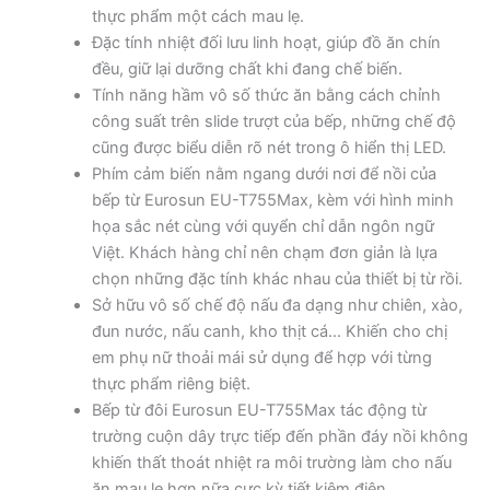
thực phẩm một cách mau lẹ.
Đặc tính nhiệt đối lưu linh hoạt, giúp đồ ăn chín
đều, giữ lại dưỡng chất khi đang chế biến.
Tính năng hầm vô số thức ăn bằng cách chỉnh
công suất trên slide trượt của bếp, những chế độ
cũng được biểu diễn rõ nét trong ô hiển thị LED.
Phím cảm biến nằm ngang dưới nơi để nồi của
bếp từ Eurosun EU-T755Max, kèm với hình minh
họa sắc nét cùng với quyển chỉ dẫn ngôn ngữ
Việt. Khách hàng chỉ nên chạm đơn giản là lựa
chọn những đặc tính khác nhau của thiết bị từ rồi.
Sở hữu vô số chế độ nấu đa dạng như chiên, xào,
đun nước, nấu canh, kho thịt cá… Khiến cho chị
em phụ nữ thoải mái sử dụng để hợp với từng
thực phẩm riêng biệt.
Bếp từ đôi Eurosun EU-T755Max tác động từ
trường cuộn dây trực tiếp đến phần đáy nồi không
khiến thất thoát nhiệt ra môi trường làm cho nấu
ăn mau lẹ hơn nữa cực kỳ tiết kiệm điện.