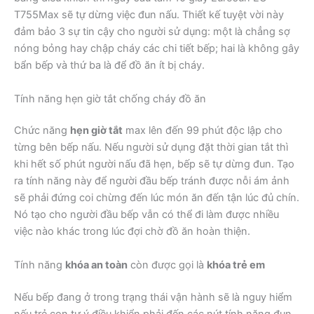
T755Max sẽ tự dừng việc đun nấu. Thiết kế tuyệt vời này
đảm bảo 3 sự tin cậy cho người sử dụng: một là chẳng sợ
nóng bỏng hay chập cháy các chi tiết bếp; hai là không gây
bẩn bếp và thứ ba là để đồ ăn ít bị cháy.
Tính năng hẹn giờ tắt chống cháy đồ ăn
Chức năng
hẹn giờ tắt
max lên đến 99 phút độc lập cho
từng bên bếp nấu. Nếu người sử dụng đặt thời gian tắt thì
khi hết số phút người nấu đã hẹn, bếp sẽ tự dừng đun. Tạo
ra tính năng này để người đầu bếp tránh được nỗi ám ảnh
sẽ phải đứng coi chừng đến lúc món ăn đến tận lúc đủ chín.
Nó tạo cho người đầu bếp vẫn có thể đi làm được nhiều
việc nào khác trong lúc đợi chờ đồ ăn hoàn thiện.
Tính năng
khóa an toàn
còn được gọi là
khóa trẻ em
Nếu bếp đang ở trong trạng thái vận hành sẽ là nguy hiểm
nếu trẻ con tự ý điều khiển phải đến các nút tính năng đun