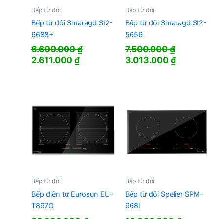
Bếp từ đôi
Bếp từ đôi
Bếp từ đôi Smaragd SI2-
Bếp từ đôi Smaragd SI2-
6688+
5656
6.600.000
₫
7.500.000
₫
Giá
Giá
Giá
Giá
2.611.000
₫
3.013.000
₫
gốc
hiện
gốc
hiện
là:
tại
là:
tại
6.600.000 ₫.
là:
7.500.000 ₫.
là:
2.611.000 ₫.
3.013.000
Bếp từ đôi
Bếp từ đôi
Bếp điện từ Eurosun EU-
Bếp từ đôi Spelier SPM-
T897G
968I