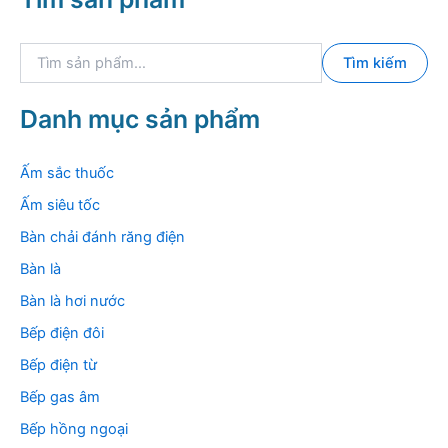
T
Tìm kiếm
ì
m
k
Danh mục sản phẩm
i
ế
m
Ấm sắc thuốc
:
Ấm siêu tốc
Bàn chải đánh răng điện
Bàn là
Bàn là hơi nước
Bếp điện đôi
Bếp điện từ
Bếp gas âm
Bếp hồng ngoại