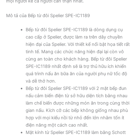
mọi người kể cả người cẩn thận nhất.
Mô tả của Bếp từ đôi Spelier SPE-IC1189
Bếp từ đôi Spelier SPE-IC1189 là dòng dụng cụ
cao cấp ở Spelier, được làm ra trên dây chuyền
hiện đại của Spelier. Với thiết kế nổi bật họa tiết rất
tinh tế. Mang các chức năng hiện đại lại còn vô
cùng an toàn cho khách hàng. Bếp từ đôi Spelier
SPE-IC1189 nhất định sẽ là trợ thủ hữu ích khiến
quá trình nấu ăn bữa ăn của người phụ nữ tốc độ
và dễ thở hơn.
Bếp từ đôi Spelier SPE-IC1189 với 2 mặt bếp đun
nấu cảm biến điện từ sở hữu diện tích bằng nhau
làm chế biến được những món ăn trong cùng thời
gian nấu. Kích cỡ các bếp không giống nhau phù
hợp với mọi kiểu nồi từ nhỏ đến lớn nhằm tốn ít
điện năng một cách cao nhất.
Mặt kính từ Spelier SPE-IC1189 làm bằng Schott