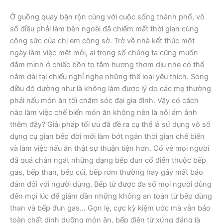
Ở guồng quay bận rộn cùng với cuộc sống thành phố, vô
số điều phải làm bên ngoài đã chiếm mất thời gian cùng
công sức của chị em công sở. Trở về nhà kết thúc một
ngày làm việc mệt mỏi, ai trong số chúng ta cũng muốn
đắm mình ở chiếc bồn to tắm hương thơm dịu nhẹ có thể
nằm dài tại chiếu nghỉ nghe những thể loại yêu thích. Song
điều đó dường như là không làm được lý do các mẹ thường
phải nấu món ăn tối chăm sóc đại gia đình. Vậy có cách
nào làm việc chế biến món ăn không nên là nỗi ám ảnh
thêm đây? Giải pháp tối ưu đã đề ra cụ thể là sử dụng vô số
dụng cụ gian bếp đời mới làm bớt ngắn thời gian chế biến
và làm việc nấu ăn thật sự thuận tiện hơn. Có vẻ mọi người
đã quá chán ngắt những dạng bếp đun cổ điển thuộc bếp
gas, bếp than, bếp củi, bếp rơm thường hay gây mất bảo
đảm đối với người dùng. Bếp từ được đa số mọi người dùng
đến mọi lúc để giảm dần những không an toàn từ bếp dùng
than và bếp đun gas… Gọn lẹ, cực kỳ kiệm ước mà vẫn bảo
toàn chất dinh dưỡng món ăn, bếp điện từ xứng đáng là