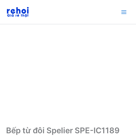
Nhảy
Giảm giá!
tới
nội
dung
Bếp từ đôi Spelier SPE-IC1189