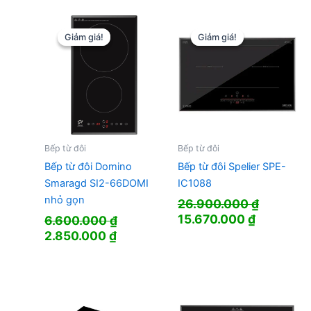
là:
tại
11.400.000 ₫.
là:
4.385.000 ₫.
Giảm giá!
Giảm giá!
Giảm giá!
Giảm giá!
Bếp từ đôi
Bếp từ đôi
Bếp từ đôi Domino
Bếp từ đôi Spelier SPE-
Smaragd SI2-66DOMI
IC1088
nhỏ gọn
26.900.000
₫
Giá
Giá
15.670.000
₫
6.600.000
₫
gốc
hiện
Giá
Giá
2.850.000
₫
là:
tại
gốc
hiện
26.900.000 ₫.
là:
là:
tại
15.670.00
6.600.000 ₫.
là:
2.850.000 ₫.