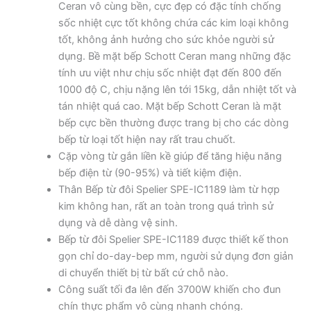
Ceran vô cùng bền, cực đẹp có đặc tính chống
sốc nhiệt cực tốt không chứa các kim loại không
tốt, không ảnh hưởng cho sức khỏe người sử
dụng. Bề mặt bếp Schott Ceran mang những đặc
tính ưu việt như chịu sốc nhiệt đạt đến 800 đến
1000 độ C, chịu nặng lên tới 15kg, dẫn nhiệt tốt và
tán nhiệt quá cao. Mặt bếp Schott Ceran là mặt
bếp cực bền thường được trang bị cho các dòng
bếp từ loại tốt hiện nay rất trau chuốt.
Cặp vòng từ gắn liền kề giúp để tăng hiệu năng
bếp điện từ (90-95%) và tiết kiệm điện.
Thân Bếp từ đôi Spelier SPE-IC1189 làm từ hợp
kim không han, rất an toàn trong quá trình sử
dụng và dễ dàng vệ sinh.
Bếp từ đôi Spelier SPE-IC1189 được thiết kế thon
gọn chỉ do-day-bep mm, người sử dụng đơn giản
di chuyển thiết bị từ bất cứ chỗ nào.
Công suất tối đa lên đến 3700W khiến cho đun
chín thực phẩm vô cùng nhanh chóng.