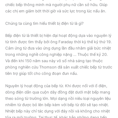
chiếc bếp thông minh mà người phụ nữ cần sở hữu. Giúp
các chị em giảm bớt thời giờ và sức lực trong lúc nấu ăn.
Chúng ta cùng tìm hiểu thiết bị điện từ là gì?
Bếp điện từ là thiết bị hiện đại hoạt động dựa vào nguyên lý
từ tính được tìm thấy bởi ông Faraday thời kỳ thế kỷ thứ 19.
Cảm ứng từ đưa vào ứng dụng lần đầu nhằm giải bức nhiệt
trong những nghề công nghiệp nặng … Thuộc thế kỷ 20.
Và đến khi 150 năm sau này vô số nhà sáng tạo thuộc
phòng nghiên cứu Thomson đã sản xuất chiếc bếp từ trước
tiên trợ giúp tốt cho công đoạn đun nấu.
Nguyên lý hoạt động của bếp từ. Khi được nối với ổ điện,
dòng điện dẫn qua cuộn dây đồng đặt dưới mặt bếp mang
theo sóng từ trường lớn. Mọi dạng nồi niêu loại nguyên liệu
nhiễm từ được bỏ lên bếp kèm với bếp từ đôi sẽ tạo nhiệt.
Nhiệt bếp này chỉ tác dụng với đáy nồi và không cho nhiệt
tỏa ra môi trường. Tại thực tế, khác hẳn những dạng bếp