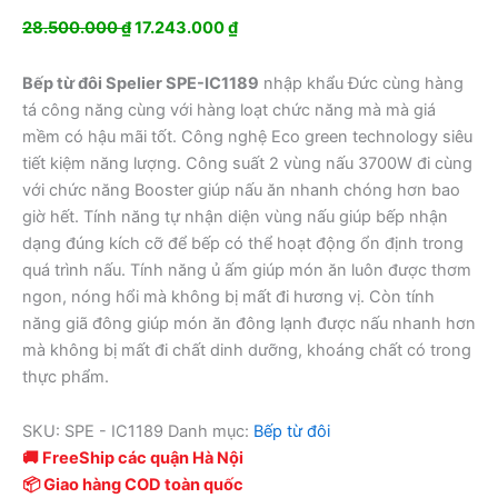
Giá
Giá
28.500.000
₫
17.243.000
₫
gốc
hiện
là:
tại
Bếp từ đôi Spelier SPE-IC1189
nhập khẩu Đức cùng hàng
28.500.000 ₫.
là:
tá công năng cùng với hàng loạt chức năng mà mà giá
17.243.000 ₫.
mềm có hậu mãi tốt. Công nghệ Eco green technology siêu
tiết kiệm năng lượng. Công suất 2 vùng nấu 3700W đi cùng
với chức năng Booster giúp nấu ăn nhanh chóng hơn bao
giờ hết. Tính năng tự nhận diện vùng nấu giúp bếp nhận
dạng đúng kích cỡ để bếp có thể hoạt động ổn định trong
quá trình nấu. Tính năng ủ ấm giúp món ăn luôn được thơm
ngon, nóng hổi mà không bị mất đi hương vị. Còn tính
năng giã đông giúp món ăn đông lạnh được nấu nhanh hơn
mà không bị mất đi chất dinh dưỡng, khoáng chất có trong
thực phẩm.
SKU:
SPE - IC1189
Danh mục:
Bếp từ đôi
🚚 FreeShip các quận Hà Nội
📦 Giao hàng COD toàn quốc