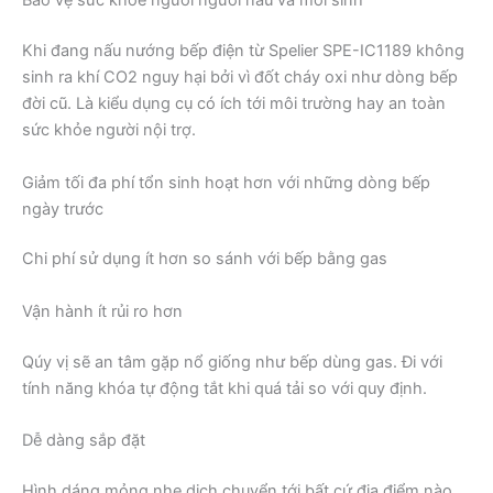
Bảo vệ sức khỏe người người nấu và môi sinh
Khi đang nấu nướng bếp điện từ Spelier SPE-IC1189 không
sinh ra khí CO2 nguy hại bởi vì đốt cháy oxi như dòng bếp
đời cũ. Là kiểu dụng cụ có ích tới môi trường hay an toàn
sức khỏe người nội trợ.
Giảm tối đa phí tổn sinh hoạt hơn với những dòng bếp
ngày trước
Chi phí sử dụng ít hơn so sánh với bếp bằng gas
Vận hành ít rủi ro hơn
Qúy vị sẽ an tâm gặp nổ giống như bếp dùng gas. Đi với
tính năng khóa tự động tắt khi quá tải so với quy định.
Dễ dàng sắp đặt
Hình dáng mỏng nhẹ dịch chuyển tới bất cứ địa điểm nào.