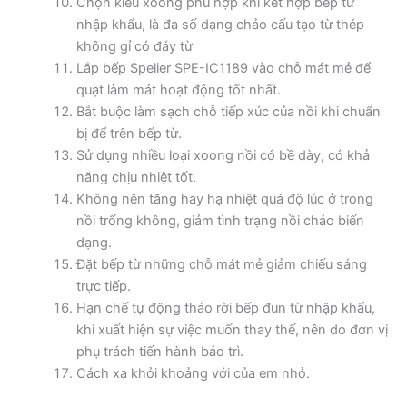
Chọn kiểu xoong phù hợp khi kết hợp bếp từ
nhập khẩu, là đa số dạng chảo cấu tạo từ thép
không gỉ có đáy từ
Lắp bếp Spelier SPE-IC1189 vào chỗ mát mẻ để
quạt làm mát hoạt động tốt nhất.
Bắt buộc làm sạch chỗ tiếp xúc của nồi khi chuẩn
bị để trên bếp từ.
Sử dụng nhiều loại xoong nồi có bề dày, có khả
năng chịu nhiệt tốt.
Không nên tăng hay hạ nhiệt quá độ lúc ở trong
nồi trống không, giảm tình trạng nồi chảo biến
dạng.
Đặt bếp từ những chỗ mát mẻ giảm chiếu sáng
trực tiếp.
Hạn chế tự động tháo rời bếp đun từ nhập khẩu,
khi xuất hiện sự việc muốn thay thế, nên do đơn vị
phụ trách tiến hành bảo trì.
Cách xa khỏi khoảng với của em nhỏ.