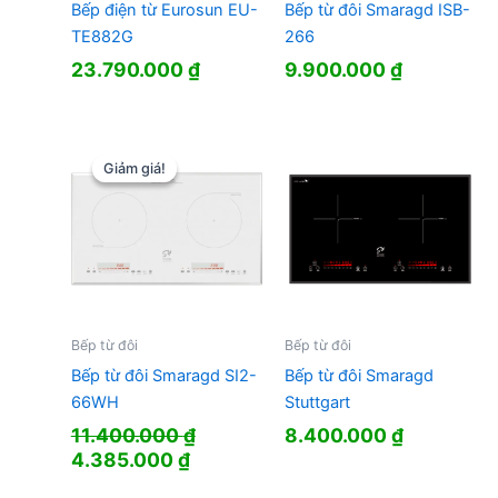
Bếp điện từ Eurosun EU-
Bếp từ đôi Smaragd ISB-
TE882G
266
23.790.000
₫
9.900.000
₫
Giảm giá!
Giảm giá!
Bếp từ đôi
Bếp từ đôi
Bếp từ đôi Smaragd SI2-
Bếp từ đôi Smaragd
66WH
Stuttgart
11.400.000
₫
8.400.000
₫
Giá
Giá
4.385.000
₫
gốc
hiện