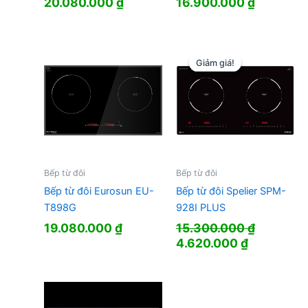
20.080.000
₫
16.900.000
₫
Giảm giá!
Giảm giá!
Bếp từ đôi
Bếp từ đôi
Bếp từ đôi Eurosun EU-
Bếp từ đôi Spelier SPM-
T898G
928I PLUS
19.080.000
₫
15.300.000
₫
Giá
Giá
4.620.000
₫
gốc
hiện
là:
tại
15.300.000 ₫.
là:
4.620.000