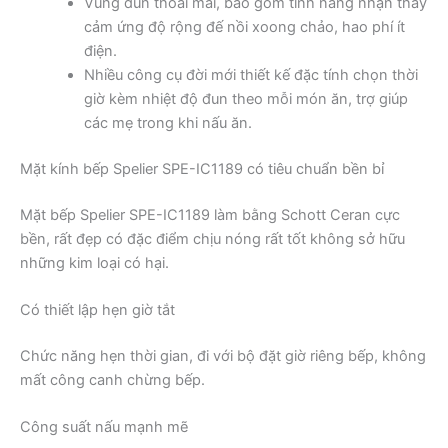
Vùng đun thoải mái, bao gồm tính năng nhận thấy
cảm ứng độ rộng đế nồi xoong chảo, hao phí ít
điện.
Nhiều công cụ đời mới thiết kế đặc tính chọn thời
giờ kèm nhiệt độ đun theo mỗi món ăn, trợ giúp
các mẹ trong khi nấu ăn.
Mặt kính bếp Spelier SPE-IC1189 có tiêu chuẩn bền bỉ
Mặt bếp Spelier SPE-IC1189 làm bằng Schott Ceran cực
bền, rất đẹp có đặc điểm chịu nóng rất tốt không sở hữu
những kim loại có hại.
Có thiết lập hẹn giờ tắt
Chức năng hẹn thời gian, đi với bộ đặt giờ riêng bếp, không
mất công canh chừng bếp.
Công suất nấu mạnh mẽ