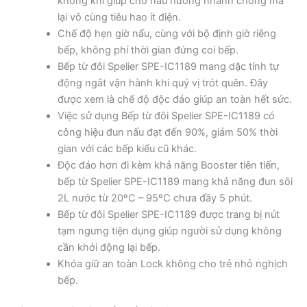
không khí giúp cho nấu nướng nhanh chóng mà
lại vô cùng tiêu hao ít điện.
Chế độ hẹn giờ nấu, cùng với bộ định giờ riêng
bếp, không phí thời gian đứng coi bếp.
Bếp từ đôi Spelier SPE-IC1189 mang dặc tính tự
động ngắt vận hành khi quý vị trót quên. Đây
được xem là chế độ độc đáo giúp an toàn hết sức.
Việc sử dụng Bếp từ đôi Spelier SPE-IC1189 có
công hiệu đun nấu đạt đến 90%, giảm 50% thời
gian với các bếp kiểu cũ khác.
Độc đáo hơn đi kèm khả năng Booster tiên tiến,
bếp từ Spelier SPE-IC1189 mang khả năng đun sôi
2L nước từ 20ºC – 95ºC chưa đầy 5 phút.
Bếp từ đôi Spelier SPE-IC1189 được trang bị nút
tạm ngưng tiện dụng giúp người sử dụng không
cần khởi động lại bếp.
Khóa giữ an toàn Lock không cho trẻ nhỏ nghịch
bếp.