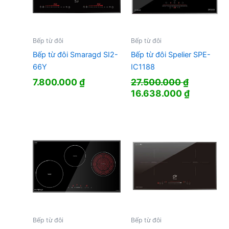
Bếp từ đôi
Bếp từ đôi
Bếp từ đôi Smaragd SI2-
Bếp từ đôi Spelier SPE-
66Y
IC1188
7.800.000
₫
27.500.000
₫
Giá
Giá
16.638.000
₫
gốc
hiện
là:
tại
27.500.000 ₫.
là:
16.638.0
Bếp từ đôi
Bếp từ đôi