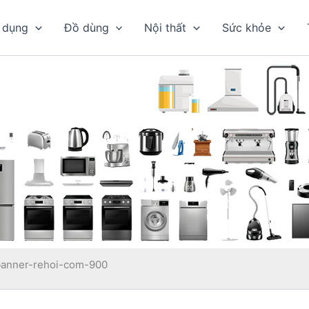
 dụng
Đồ dùng
Nội thất
Sức khỏe
banner-rehoi-com-900