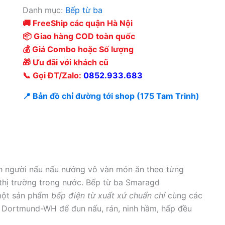
Danh mục:
Bếp từ ba
🚚 FreeShip các quận Hà Nội
📦 Giao hàng COD toàn quốc
💰 Giá Combo hoặc Số lượng
🎁 Ưu đãi với khách cũ
📞 Gọi ĐT/Zalo:
0852.933.683
📍 Bản đồ chỉ đường tới shop (175 Tam Trinh)
h người nấu nấu nướng vô vàn món ăn theo từng
thị trường trong nước. Bếp từ ba Smaragd
một sản phẩm
bếp điện từ xuất xứ chuẩn chỉ
cùng các
 Dortmund-WH để đun nấu, rán, ninh hầm, hấp đều