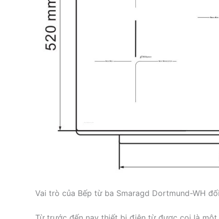
Vai trò của Bếp từ ba Smaragd Dortmund-WH đối
Từ trước đến nay thiết bị điện từ được coi là một