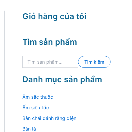
Giỏ hàng của tôi
Tìm sản phẩm
T
Tìm kiếm
ì
m
k
Danh mục sản phẩm
i
ế
m
Ấm sắc thuốc
:
Ấm siêu tốc
Bàn chải đánh răng điện
Bàn là