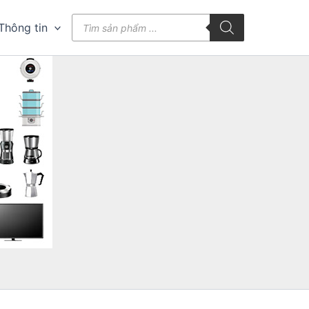
Tìm
Thông tin
kiếm
sản
phẩm