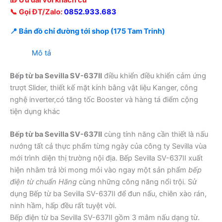
🎁 Ưu đãi với khách cũ
📞 Gọi ĐT/Zalo:
0852.933.683
📍 Bản đồ chỉ đường tới shop (175 Tam Trinh)
Mô tả
Bếp từ ba Sevilla SV-637II
điều khiển điều khiển cảm ứng
trượt Slider, thiết kế mặt kính bằng vật liệu Kanger, công
nghệ inverter,có tăng tốc Booster và hàng tá điểm cộng
tiện dụng khác
Bếp từ ba Sevilla SV-637II
cùng tính năng cần thiết là nấu
nướng tất cả thực phẩm từng ngày của công ty Sevilla vùa
mới trình diện thị trường nội địa. Bếp Sevilla SV-637II xuất
hiện nhằm trả lời mong mỏi vào ngay một sản phẩm
bếp
điện từ chuẩn Hãng
cùng những công năng nổi trội. Sử
dụng Bếp từ ba Sevilla SV-637II để đun nấu, chiên xào rán,
ninh hầm, hấp đều rất tuyệt vời.
Bếp điện từ ba Sevilla SV-637II gồm 3 mâm nấu dạng từ.