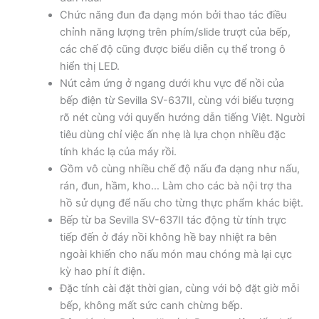
Chức năng đun đa dạng món bởi thao tác điều
chỉnh năng lượng trên phím/slide trượt của bếp,
các chế độ cũng được biểu diễn cụ thể trong ô
hiển thị LED.
Nút cảm ứng ở ngang dưới khu vực để nồi của
bếp điện từ Sevilla SV-637II, cùng với biểu tượng
rõ nét cùng với quyển hướng dẫn tiếng Việt. Người
tiêu dùng chỉ việc ấn nhẹ là lựa chọn nhiều đặc
tính khác lạ của máy rồi.
Gồm vô cùng nhiều chế độ nấu đa dạng như nấu,
rán, đun, hầm, kho… Làm cho các bà nội trợ tha
hồ sử dụng để nấu cho từng thực phẩm khác biệt.
Bếp từ ba Sevilla SV-637II tác động từ tính trực
tiếp đến ở đáy nồi không hề bay nhiệt ra bên
ngoài khiến cho nấu món mau chóng mà lại cực
kỳ hao phí ít điện.
Đặc tính cài đặt thời gian, cùng với bộ đặt giờ mỗi
bếp, không mất sức canh chừng bếp.