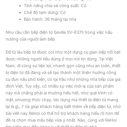
Tính năng chia sẻ công suất: Có
Chế độ tạm dừng: Có
Bảo hành: 36 tháng tại nhà
Nhu cầu cần bếp điện từ Sevilla SV-637II trong việc nấu
nướng của người làm bếp
Đã từ lâu bếp từ được coi như một dụng cụ gian bếp nổi bật
được những người tiêu dùng ở mọi nơi tin dùng. Tại Việt
Nam, đi cùng sự tiện lợi, nhanh gọn cũng như an toàn, thiết
bị điện từ đã đang và sẽ tạo thành một thiên hướng công
cụ đun nấu phổ biến, có tại hầu như những nhà bếp của gia
đình Việt. Tuy vậy, có nhiều sự việc mới lạ của sản phẩm
này mà chẳng phải ai thường hiểu hết, như quá trình có
mặt, phương thức chạy, tác dụng mà thiết bị điện từ mang
lại là gì,..? Và giúp khách hàng biết thêm về bếp điện từ, nhờ
bài viết này ReHoi có thể hỗ trợ khách hàng hiểu rõ hơn để
đề ra chọn mua mẫu bếp vừa ý nhất. Nào, cùng với ReHoi
tìm kiếm mọi điều khác lạ về thiết bị điện từ nhé.