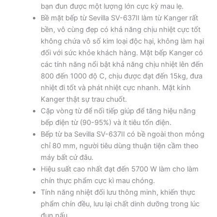
bạn đun được một lượng lớn cực kỳ mau lẹ.
Bề mặt bếp từ Sevilla SV-637II làm từ Kanger rất
bền, vô cùng đẹp có khả năng chịu nhiệt cực tốt
không chứa vô số kim loại độc hại, không làm hại
đối với sức khỏe khách hàng. Mặt bếp Kanger có
các tính năng nổi bật khả năng chịu nhiệt lên đến
800 đến 1000 độ C, chịu được đạt đến 15kg, đưa
nhiệt đi tốt và phát nhiệt cực nhanh. Mặt kính
Kanger thật sự trau chuốt.
Cặp vòng từ để nối tiếp giúp để tăng hiệu năng
bếp điện từ (90-95%) và ít tiêu tốn điện.
Bếp từ ba Sevilla SV-637II có bề ngoài thon mỏng
chỉ 80 mm, người tiêu dùng thuận tiện cầm theo
máy bất cứ đâu.
Hiệu suất cao nhất đạt đến 5700 W làm cho làm
chín thực phẩm cực kì mau chóng.
Tính năng nhiệt đối lưu thông minh, khiến thực
phẩm chín đều, lưu lại chất dinh dưỡng trong lúc
đun nấu.