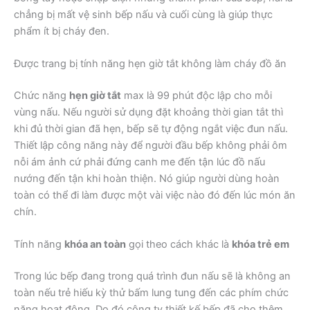
chẳng bị mất vệ sinh bếp nấu và cuối cùng là giúp thực
phẩm ít bị cháy đen.
Được trang bị tính năng hẹn giờ tắt không làm cháy đồ ăn
Chức năng
hẹn giờ tắt
max là 99 phút độc lập cho mỗi
vùng nấu. Nếu người sử dụng đặt khoảng thời gian tắt thì
khi đủ thời gian đã hẹn, bếp sẽ tự động ngắt việc đun nấu.
Thiết lập công năng này để người đầu bếp không phải ôm
nỗi ám ảnh cứ phải đứng canh me đến tận lúc đồ nấu
nướng đến tận khi hoàn thiện. Nó giúp người dùng hoàn
toàn có thể đi làm được một vài việc nào đó đến lúc món ăn
chín.
Tính năng
khóa an toàn
gọi theo cách khác là
khóa trẻ em
Trong lúc bếp đang trong quá trình đun nấu sẽ là không an
toàn nếu trẻ hiếu kỳ thử bấm lung tung đến các phím chức
năng hoạt động. Do đó công ty thiết kế bếp đã cho thêm