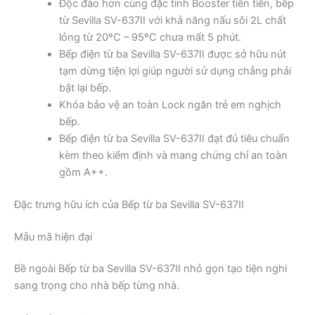
Độc đáo hơn cùng đặc tính Booster tiên tiến, bếp
từ Sevilla SV-637II với khả năng nấu sôi 2L chất
lỏng từ 20ºC – 95ºC chưa mất 5 phút.
Bếp điện từ ba Sevilla SV-637II được sở hữu nút
tạm dừng tiện lợi giúp người sử dụng chẳng phải
bật lại bếp.
Khóa bảo vệ an toàn Lock ngăn trẻ em nghịch
bếp.
Bếp điện từ ba Sevilla SV-637II đạt đủ tiêu chuẩn
kèm theo kiểm định và mang chứng chỉ an toàn
gồm A++.
Đặc trưng hữu ích của Bếp từ ba Sevilla SV-637II
Mẫu mã hiện đại
Bề ngoài Bếp từ ba Sevilla SV-637II nhỏ gọn tạo tiện nghi
sang trọng cho nhà bếp từng nhà.