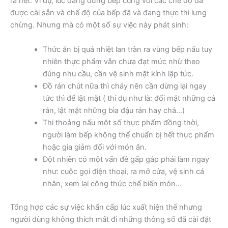
ra hết. Ví dụ, lúc đang đứng bếp cùng với các chế độ đã
được cài sẵn và chế độ của bếp đã và đang thực thi lưng
chừng. Nhưng mà có một số sự việc này phát sinh:
Thức ăn bị quá nhiệt lan tràn ra vùng bếp nấu tuy
nhiên thực phẩm vẫn chưa đạt mức nhừ theo
đúng nhu cầu, cần vệ sinh mặt kính lập tức.
Đồ rán chút nữa thì cháy nên cần dừng lại ngay
tức thì để lật mặt ( thí dụ như là: đổi mặt những cá
rán, lật mặt những bìa đậu rán hay chả…)
Thi thoảng nấu một số thực phẩm đồng thời,
người làm bếp không thể chuẩn bị hết thực phẩm
hoặc gia giảm đối với món ăn.
Đột nhiên có một vấn đề gấp gáp phải làm ngay
như: cuộc gọi điện thoại, ra mở cửa, vệ sinh cá
nhân, xem lại công thức chế biến món…
Tổng hợp các sự việc khẩn cấp lúc xuất hiện thế nhưng
người dùng không thích mất đi những thông số đã cài đặt