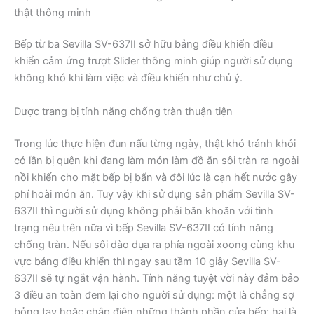
thật thông minh
Bếp từ ba Sevilla SV-637II sở hữu bảng điều khiển điều
khiển cảm ứng trượt Slider thông minh giúp người sử dụng
không khó khi làm việc và điều khiển như chủ ý.
Được trang bị tính năng chống tràn thuận tiện
Trong lúc thực hiện đun nấu từng ngày, thật khó tránh khỏi
có lần bị quên khi đang làm món làm đồ ăn sôi tràn ra ngoài
nồi khiến cho mặt bếp bị bẩn và đôi lúc là cạn hết nước gây
phí hoài món ăn. Tuy vậy khi sử dụng sản phẩm Sevilla SV-
637II thì người sử dụng không phải băn khoăn với tình
trạng nêu trên nữa vì bếp Sevilla SV-637II có tính năng
chống tràn. Nếu sôi dào dụa ra phía ngoài xoong cùng khu
vực bảng điều khiển thì ngay sau tầm 10 giây Sevilla SV-
637II sẽ tự ngắt vận hành. Tính năng tuyệt vời này đảm bảo
3 điều an toàn đem lại cho người sử dụng: một là chẳng sợ
bỏng tay hoặc chập điện những thành phần của bếp; hai là