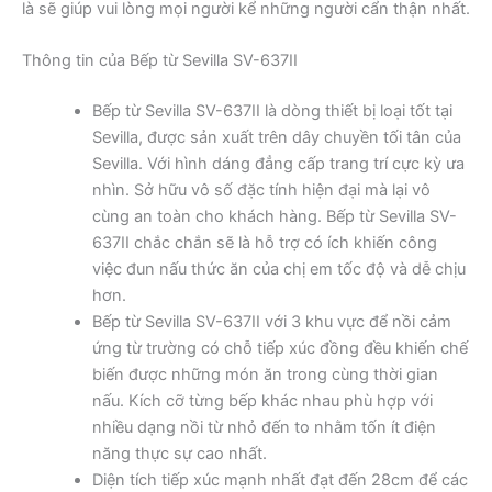
là sẽ giúp vui lòng mọi người kể những người cẩn thận nhất.
Thông tin của Bếp từ Sevilla SV-637II
Bếp từ Sevilla SV-637II là dòng thiết bị loại tốt tại
Sevilla, được sản xuất trên dây chuyền tối tân của
Sevilla. Với hình dáng đẳng cấp trang trí cực kỳ ưa
nhìn. Sở hữu vô số đặc tính hiện đại mà lại vô
cùng an toàn cho khách hàng. Bếp từ Sevilla SV-
637II chắc chắn sẽ là hỗ trợ có ích khiến công
việc đun nấu thức ăn của chị em tốc độ và dễ chịu
hơn.
Bếp từ Sevilla SV-637II với 3 khu vực để nồi cảm
ứng từ trường có chỗ tiếp xúc đồng đều khiến chế
biến được những món ăn trong cùng thời gian
nấu. Kích cỡ từng bếp khác nhau phù hợp với
nhiều dạng nồi từ nhỏ đến to nhằm tốn ít điện
năng thực sự cao nhất.
Diện tích tiếp xúc mạnh nhất đạt đến 28cm để các