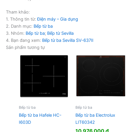
Tham khảo:
1. Thông tin từ:
Điện máy – Gia dụng
2. Danh mục:
Bếp từ ba
3. Nhóm:
Bếp từ ba
;
Bếp từ Sevilla
4. Bạn đang xem:
Bếp từ ba Sevilla SV-637II
Sản phẩm tương tự
Bếp từ ba
Bếp từ ba
Bếp từ ba Hafele HC-
Bếp từ ba Electrolux
I603D
LIT60342
10.976.000
₫