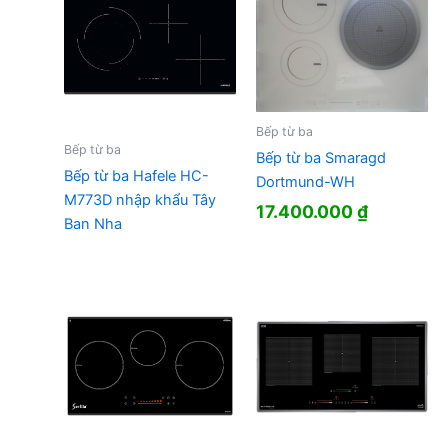
Bếp từ ba
Bếp từ ba
Bếp từ ba Smaragd
Bếp từ ba Hafele HC-
Dortmund-WH
M773D nhập khẩu Tây
17.400.000
₫
Ban Nha