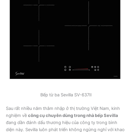
Bếp từ ba Sevilla SV-637II
Sau rất nhiều năm thâm nhập ở thị trường Việt Nam, kinh
nghiệm về
công cụ chuyên dùng trong nhà bếp Sevilla
đang dần đánh dấu thương hiệu của công ty trong bình
diện này. Sevilla luôn phát triển không ngừng nghỉ với khao