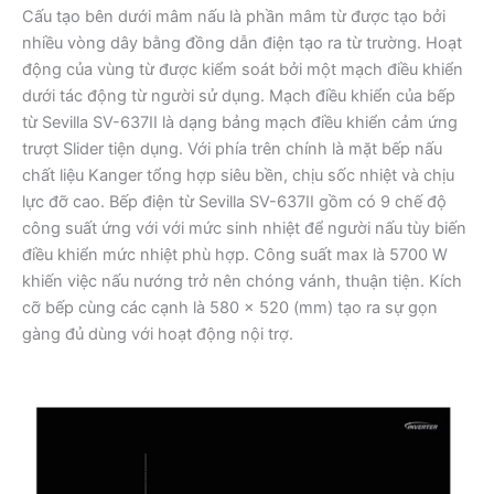
Cấu tạo bên dưới mâm nấu là phần mâm từ được tạo bởi
nhiều vòng dây bằng đồng dẫn điện tạo ra từ trường. Hoạt
động của vùng từ được kiểm soát bởi một mạch điều khiển
dưới tác động từ người sử dụng. Mạch điều khiển của bếp
từ Sevilla SV-637II là dạng bảng mạch điều khiển cảm ứng
trượt Slider tiện dụng. Với phía trên chính là mặt bếp nấu
chất liệu Kanger tổng hợp siêu bền, chịu sốc nhiệt và chịu
lực đỡ cao. Bếp điện từ Sevilla SV-637II gồm có 9 chế độ
công suất ứng với với mức sinh nhiệt để người nấu tùy biến
điều khiển mức nhiệt phù hợp. Công suất max là 5700 W
khiến việc nấu nướng trở nên chóng vánh, thuận tiện. Kích
cỡ bếp cùng các cạnh là 580 x 520 (mm) tạo ra sự gọn
gàng đủ dùng với hoạt động nội trợ.