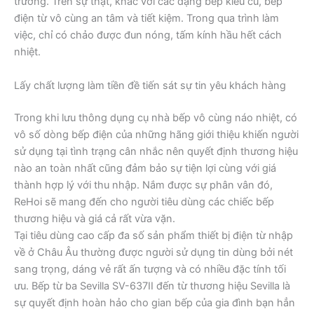
trường. Trên sự thật, khác với các dạng bếp kiểu cũ, bếp
điện từ vô cùng an tâm và tiết kiệm. Trong qua trình làm
việc, chỉ có chảo được đun nóng, tấm kính hầu hết cách
nhiệt.
Lấy chất lượng làm tiền đề tiến sát sự tin yêu khách hàng
Trong khi lưu thông dụng cụ nhà bếp vô cùng náo nhiệt, có
vô số dòng bếp điện của những hãng giới thiệu khiến người
sử dụng tại tình trạng cân nhắc nên quyết định thương hiệu
nào an toàn nhất cũng đảm bảo sự tiện lợi cùng với giá
thành hợp lý với thu nhập. Nắm được sự phân vân đó,
ReHoi sẽ mang đến cho người tiêu dùng các chiếc bếp
thương hiệu và giá cả rất vừa vặn.
Tại tiêu dùng cao cấp đa số sản phẩm thiết bị điện từ nhập
về ở Châu Âu thường được người sử dụng tin dùng bởi nét
sang trọng, dáng vẻ rất ấn tượng và có nhiều đặc tính tối
ưu. Bếp từ ba Sevilla SV-637II đến từ thương hiệu Sevilla là
sự quyết định hoàn hảo cho gian bếp của gia đình bạn hẳn