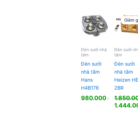
Giảm g
Đèn sưởi nhà
Đèn sưởi n
tắm
tắm
Đèn sưởi
Đèn sưởi
nhà tắm
nhà tắm
Hans
Heizen H
H4B176
2BR
980.000
₫
1.850.0
Giá
1.444.
gốc
Giá
là:
hiện
1.850.00
tại
là: