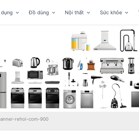
 dụng
Đồ dùng
Nội thất
Sức khỏe
banner-rehoi-com-900