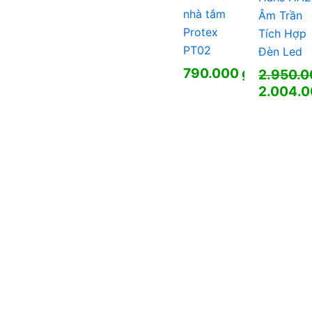
nhà tắm
Âm Trần
Protex
Tích Hợp
PT02
Đèn Led
790.000
₫
2.950.
Giá
2.004.
gốc
Giá
là:
hiện
2.950.0
tại
là:
2.004.0