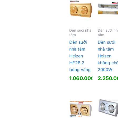
1.444.0
Đèn sưởi nhà
Đèn sưởi n
tắm
tắm
Đèn sưởi
Đèn sưởi
nhà tắm
nhà tắm
Heizen
Heizen
HE2B 2
không chó
bóng vàng
2000W
1.060.000
₫
2.250.