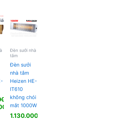
iá!
hà
Đèn sưởi nhà
tắm
Đèn sưởi
nhà tắm
E-
Heizen HE-
IT610
không chói
00
₫
mắt 1000W
000
₫
1.130.000
₫
0 ₫.