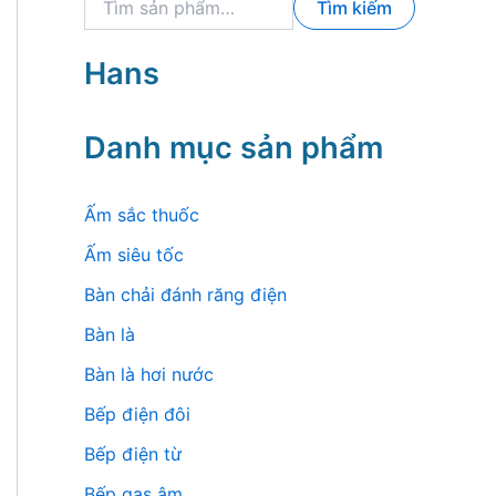
Tìm kiếm
ì
m
k
Hans
i
ế
m
Danh mục sản phẩm
:
Ấm sắc thuốc
Ấm siêu tốc
Bàn chải đánh răng điện
Bàn là
Bàn là hơi nước
Bếp điện đôi
Bếp điện từ
Bếp gas âm