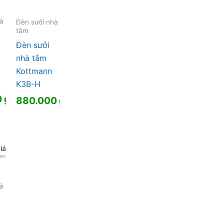
hà
Đèn sưởi nhà
tắm
Đèn sưởi
nhà tắm
Kottmann
K3B-H
0
₫
880.000
₫
iá!
hà