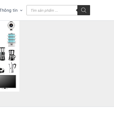
Tìm
Thông tin
kiếm
sản
phẩm