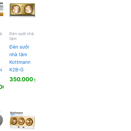
00 ₫.
hà
Đèn sưởi nhà
tắm
Đèn sưởi
nhà tắm
Kottmann
i
K2B-G
350.000
₫
000
₫