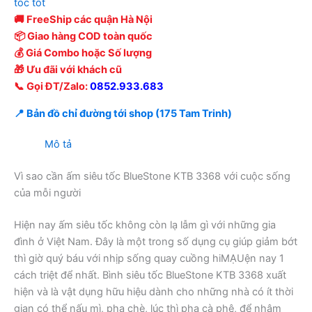
tốc tốt
🚚 FreeShip các quận Hà Nội
📦 Giao hàng COD toàn quốc
💰 Giá Combo hoặc Số lượng
🎁 Ưu đãi với khách cũ
📞 Gọi ĐT/Zalo:
0852.933.683
📍 Bản đồ chỉ đường tới shop (175 Tam Trinh)
Mô tả
Vì sao cần ấm siêu tốc BlueStone KTB 3368 với cuộc sống
của mỗi người
Hiện nay ấm siêu tốc không còn lạ lẫm gì với những gia
đình ở Việt Nam. Đây là một trong số dụng cụ giúp giảm bớt
thì giờ quý báu với nhịp sống quay cuồng hiMẠUện nay 1
cách triệt để nhất. Bình siêu tốc BlueStone KTB 3368 xuất
hiện và là vật dụng hữu hiệu dành cho những nhà có ít thời
gian có thể nấu mì, pha chè, lúc thì pha cà phê, để nhâm