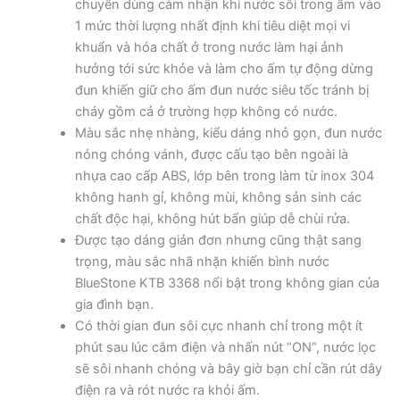
chuyên dùng cảm nhận khi nước sôi trong ấm vào
1 mức thời lượng nhất định khi tiêu diệt mọi vi
khuẩn và hóa chất ở trong nước làm hại ảnh
hưởng tới sức khỏe và làm cho ấm tự động dừng
đun khiến giữ cho ấm đun nước siêu tốc tránh bị
cháy gồm cả ở trường hợp không có nước.
Màu sắc nhẹ nhàng, kiểu dáng nhỏ gọn, đun nước
nóng chóng vánh, được cấu tạo bên ngoài là
nhựa cao cấp ABS, lớp bên trong làm từ inox 304
không hanh gỉ, không mùi, không sản sinh các
chất độc hại, không hút bẩn giúp dễ chùi rửa.
Được tạo dáng giản đơn nhưng cũng thật sang
trọng, màu sắc nhã nhặn khiến bình nước
BlueStone KTB 3368 nổi bật trong không gian của
gia đình bạn.
Có thời gian đun sôi cực nhanh chỉ trong một ít
phút sau lúc cắm điện và nhấn nút “ON”, nước lọc
sẽ sôi nhanh chóng và bây giờ bạn chỉ cần rút dây
điện ra và rót nước ra khỏi ấm.