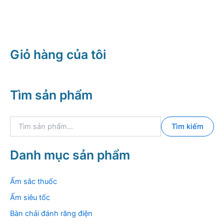
là:
tại
289.000 ₫.
là:
256.000 ₫.
Giỏ hàng của tôi
Tìm sản phẩm
T
Tìm kiếm
ì
m
k
Danh mục sản phẩm
i
ế
m
Ấm sắc thuốc
:
Ấm siêu tốc
Bàn chải đánh răng điện