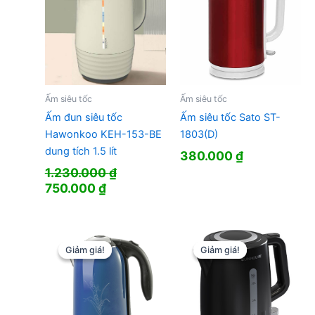
Ấm siêu tốc
Ấm siêu tốc
Ấm đun siêu tốc
Ấm siêu tốc Sato ST-
Hawonkoo KEH-153-BE
1803(D)
dung tích 1.5 lít
380.000
₫
1.230.000
₫
Giá
Giá
750.000
₫
gốc
hiện
là:
tại
1.230.000 ₫.
là:
750.000 ₫.
Giảm giá!
Giảm giá!
Giảm giá!
Giảm giá!