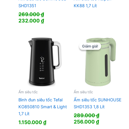
SHD1351
KK88 1,7 Lít
269.000
₫
Giá
Giá
232.000
₫
gốc
hiện
là:
tại
269.000 ₫.
là:
232.000 ₫.
Giảm giá!
Giảm giá!
Ấm siêu tốc
Ấm siêu tốc
Bình đun siêu tốc Tefal
Ấm siêu tốc SUNHOUSE
KO850810 Smart & Light
SHD1353 1,8 Lít
1,7 Lít
289.000
₫
Giá
Giá
256.000
₫
1.150.000
₫
gốc
hiện