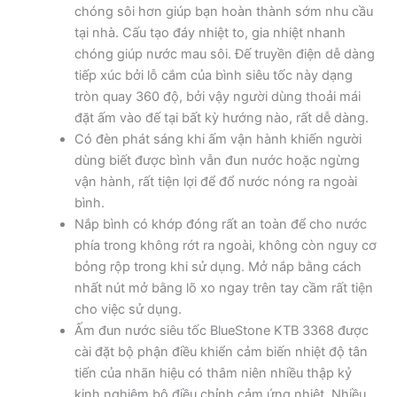
chóng sôi hơn giúp bạn hoàn thành sớm nhu cầu
tại nhà. Cấu tạo đáy nhiệt to, gia nhiệt nhanh
chóng giúp nước mau sôi. Đế truyền điện dễ dàng
tiếp xúc bởi lỗ cắm của bình siêu tốc này dạng
tròn quay 360 độ, bởi vậy người dùng thoải mái
đặt ấm vào đế tại bất kỳ hướng nào, rất dễ dàng.
Có đèn phát sáng khi ấm vận hành khiến người
dùng biết được bình vẫn đun nước hoặc ngừng
vận hành, rất tiện lợi để đổ nước nóng ra ngoài
bình.
Nắp bình có khớp đóng rất an toàn để cho nước
phía trong không rớt ra ngoài, không còn nguy cơ
bỏng rộp trong khi sử dụng. Mở nắp bằng cách
nhất nút mở bằng lõ xo ngay trên tay cầm rất tiện
cho việc sử dụng.
Ấm đun nước siêu tốc BlueStone KTB 3368 được
cài đặt bộ phận điều khiển cảm biến nhiệt độ tân
tiến của nhãn hiệu có thâm niên nhiều thập kỷ
kinh nghiệm bộ điều chỉnh cảm ứng nhiệt. Nhiều