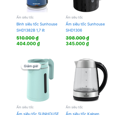
Ấm siêu tốc
Ấm siêu tốc
Bình siêu tốc Sunhouse
Ấm siêu tốc Sunhouse
SHD1382B 1,7 lít
SHD1306
510.000
₫
398.000
₫
Giá
Giá
Giá
Giá
404.000
₫
345.000
₫
gốc
hiện
gốc
hiện
là:
tại
là:
tại
510.000 ₫.
là:
398.000 ₫.
là:
404.000 ₫.
345.000 ₫.
Giảm giá!
Giảm giá!
Ấm siêu tốc
Ấm siêu tốc
Ấm siêu tốc SUNHOUSE
Ấm siêu tốc Kalpen