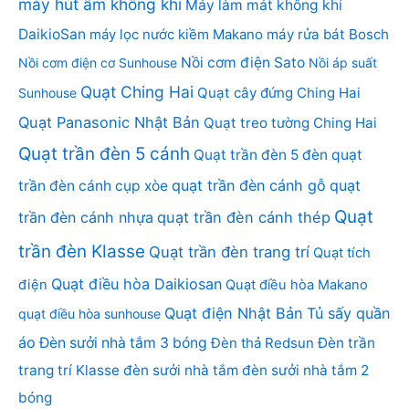
máy hút ẩm không khí
Máy làm mát không khí
DaikioSan
máy lọc nước kiềm Makano
máy rửa bát Bosch
Nồi cơm điện Sato
Nồi cơm điện cơ Sunhouse
Nồi áp suất
Quạt Ching Hai
Quạt cây đứng Ching Hai
Sunhouse
Quạt Panasonic Nhật Bản
Quạt treo tường Ching Hai
Quạt trần đèn 5 cánh
Quạt trần đèn 5 đèn
quạt
quạt trần đèn cánh gỗ
quạt
trần đèn cánh cụp xòe
Quạt
trần đèn cánh nhựa
quạt trần đèn cánh thép
trần đèn Klasse
Quạt trần đèn trang trí
Quạt tích
Quạt điều hòa Daikiosan
điện
Quạt điều hòa Makano
Quạt điện Nhật Bản
Tủ sấy quần
quạt điều hòa sunhouse
áo
Đèn sưởi nhà tắm 3 bóng
Đèn thả Redsun
Đèn trần
trang trí Klasse
đèn sưởi nhà tắm
đèn sưởi nhà tắm 2
bóng