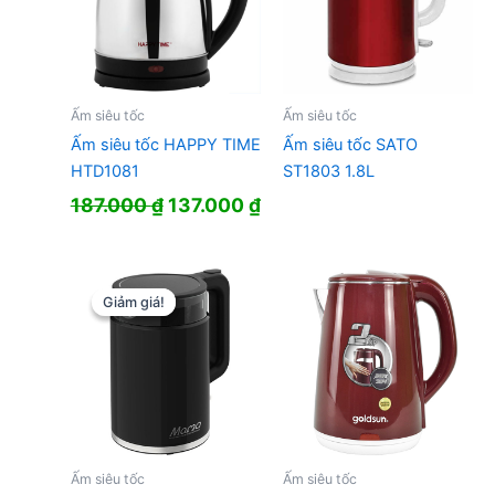
Ấm siêu tốc
Ấm siêu tốc
Ấm siêu tốc HAPPY TIME
Ấm siêu tốc SATO
HTD1081
ST1803 1.8L
Giá
Giá
187.000
₫
137.000
₫
gốc
hiện
là:
tại
187.000 ₫.
là:
137.000 ₫.
Giảm giá!
Giảm giá!
Ấm siêu tốc
Ấm siêu tốc