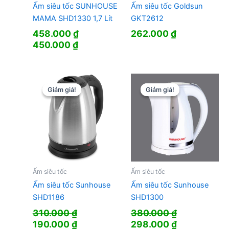
Ấm siêu tốc SUNHOUSE
Ấm siêu tốc Goldsun
MAMA SHD1330 1,7 Lít
GKT2612
458.000
₫
262.000
₫
Giá
Giá
450.000
₫
gốc
hiện
là:
tại
458.000 ₫.
là:
450.000 ₫.
Giảm giá!
Giảm giá!
Giảm giá!
Giảm giá!
Ấm siêu tốc
Ấm siêu tốc
Ấm siêu tốc Sunhouse
Ấm siêu tốc Sunhouse
SHD1186
SHD1300
310.000
₫
380.000
₫
Giá
Giá
Giá
Giá
190.000
₫
298.000
₫