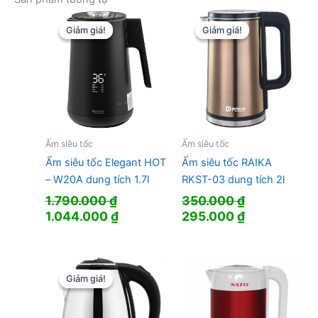
Giảm giá!
Giảm giá!
Giảm giá!
Giảm giá!
Ấm siêu tốc
Ấm siêu tốc
Ấm siêu tốc Elegant HOT
Ấm siêu tốc RAIKA
– W20A dung tích 1.7l
RKST-03 dung tích 2l
1.790.000
₫
350.000
₫
Giá
Giá
Giá
Giá
1.044.000
₫
295.000
₫
gốc
hiện
gốc
hiện
là:
tại
là:
tại
1.790.000 ₫.
là:
350.000 ₫.
là:
1.044.000 ₫.
295.000 ₫.
Giảm giá!
Giảm giá!