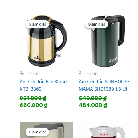
gốc
hiện
gốc
hiện
là:
tại
là:
tại
310.000 ₫.
là:
380.000 ₫.
là:
190.000 ₫.
298.000 ₫.
Giảm giá!
Giảm giá!
Giảm giá!
Giảm giá!
Ấm siêu tốc
Ấm siêu tốc
Ấm siêu tốc BlueStone
Ấm siêu tốc SUNHOUSE
KTB-3369
MAMA SHD1389 1,8 Lít
921.000
₫
640.000
₫
Giá
Giá
Giá
Giá
660.000
₫
484.000
₫
gốc
hiện
gốc
hiện
là:
tại
là:
tại
921.000 ₫.
là:
640.000 ₫.
là:
660.000 ₫.
484.000 ₫.
Giảm giá!
Giảm giá!