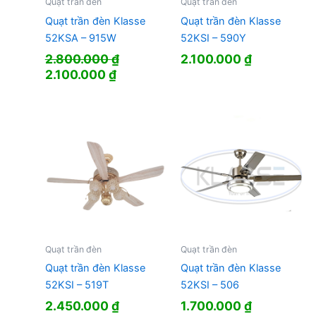
Quạt trần đèn
Quạt trần đèn
Quạt trần đèn Klasse
Quạt trần đèn Klasse
52KSA – 915W
52KSI – 590Y
2.800.000
₫
2.100.000
₫
Giá
Giá
2.100.000
₫
gốc
hiện
là:
tại
2.800.000 ₫.
là:
2.100.000 ₫.
Quạt trần đèn
Quạt trần đèn
Quạt trần đèn Klasse
Quạt trần đèn Klasse
52KSI – 519T
52KSI – 506
2.450.000
₫
1.700.000
₫