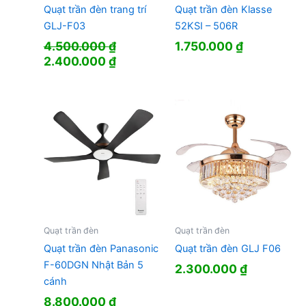
Quạt trần đèn trang trí
Quạt trần đèn Klasse
GLJ-F03
52KSI – 506R
4.500.000
₫
1.750.000
₫
Giá
Giá
2.400.000
₫
gốc
hiện
là:
tại
4.500.000 ₫.
là:
2.400.000 ₫.
Quạt trần đèn
Quạt trần đèn
Quạt trần đèn Panasonic
Quạt trần đèn GLJ F06
F-60DGN Nhật Bản 5
2.300.000
₫
cánh
8.800.000
₫