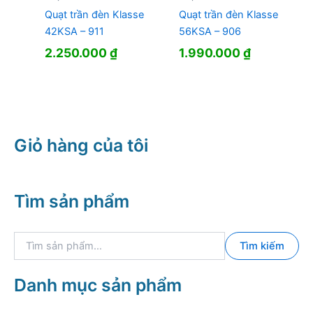
Quạt trần đèn Klasse
Quạt trần đèn Klasse
42KSA – 911
56KSA – 906
2.250.000
₫
1.990.000
₫
Giỏ hàng của tôi
Tìm sản phẩm
T
Tìm kiếm
ì
m
k
Danh mục sản phẩm
i
ế