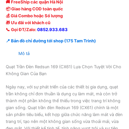
🚚 FreeShip các quận Hà Nội
📦 Giao hàng COD toàn quốc
💰 Giá Combo hoặc Số lượng
🎁 Ưu đãi với khách cũ
📞 Gọi ĐT/Zalo:
0852.933.683
📍 Bản đồ chỉ đường tới shop (175 Tam Trinh)
Mô tả
Quạt Trần Đèn Redsun 169 (CX61) Lựa Chọn Tuyệt Vời Cho
Không Gian Của Bạn
Ngày nay, với sự phát triển của các thiết bị gia dụng, quạt
trần không chỉ đơn thuần là dụng cụ làm mát, mà còn trở
thành một phần không thể thiếu trong việc trang trí không
gian sống. Quạt trần đèn Redsun 169 (CX61) chính là một
sản phẩm tiêu biểu, kết hợp giữa chức năng làm mát và đèn
trang trí, tạo nên một không gian sống vừa thoải mái, vừa
đẹp mắt. Với thiết kế tinh tế, tính năng vượt trội và sự tiện