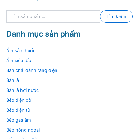
T
Tìm kiếm
ì
m
k
Danh mục sản phẩm
i
ế
m
Ấm sắc thuốc
:
Ấm siêu tốc
Bàn chải đánh răng điện
Bàn là
Bàn là hơi nước
Bếp điện đôi
Bếp điện từ
Bếp gas âm
Bếp hồng ngoại