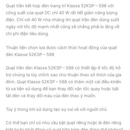
Quạt trần kết hợp đèn trang trí Klasse 52KSP – 598 với
công suất của quạt DC chỉ 40 W rất tiết giảm năng lượng
điện. Chỉ với 40 W nhẹ nhàng thì quạt trần đèn dùng suốt
ngày với tốc độ mạnh nhất cũng sẽ chẳng phải lo lắng về
chi phí điện tiêu dùng.
Thuận tiện chọn lựa được cách thức hoạt động của quạt
đèn Klasse 52KSP – 598
Quạt trần đèn Klasse 52KSP – 598 có thiết lập 6 tốc độ hỗ
trợ chúng ta tùy chỉnh sao cho thuận theo sở thích của gia
đình. Quạt Klasse 52KSP – 598 có thêm một cái điều khiển
từ xa tiện sử dụng để bạn thay đổi vận tốc quay hoặc bật
tắt đèn và thay đổi màu của đèn theo ý muốn.
Tùy ý trong khi sử dụng tạo sự vui vẻ với người chủ
Có thể bạn chỉ có nhu cầu bật quạt riêng hoặc là đèn riêng
biệt hoặc khởi động cả quạt trần kèm đèn đúng thế không?.