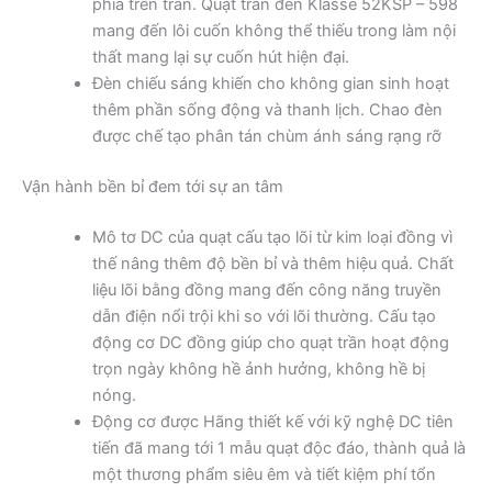
phía trên trần. Quạt trần đèn Klasse 52KSP – 598
mang đến lôi cuốn không thể thiếu trong làm nội
thất mang lại sự cuốn hút hiện đại.
Đèn chiếu sáng khiến cho không gian sinh hoạt
thêm phần sống động và thanh lịch. Chao đèn
được chế tạo phân tán chùm ánh sáng rạng rỡ
Vận hành bền bỉ đem tới sự an tâm
Mô tơ DC của quạt cấu tạo lõi từ kim loại đồng vì
thế nâng thêm độ bền bỉ và thêm hiệu quả. Chất
liệu lõi bằng đồng mang đến công năng truyền
dẫn điện nổi trội khi so với lõi thường. Cấu tạo
động cơ DC đồng giúp cho quạt trần hoạt động
trọn ngày không hề ảnh hưởng, không hề bị
nóng.
Động cơ được Hãng thiết kế với kỹ nghệ DC tiên
tiến đã mang tới 1 mẫu quạt độc đáo, thành quả là
một thương phẩm siêu êm và tiết kiệm phí tổn