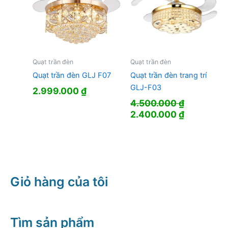
Quạt trần đèn
Quạt trần đèn
Quạt trần đèn GLJ F07
Quạt trần đèn trang trí
GLJ-F03
2.999.000
₫
4.500.000
₫
Giá
Giá
2.400.000
₫
gốc
hiện
là:
tại
4.500.000 ₫.
là:
2.400.000
Giỏ hàng của tôi
Tìm sản phẩm