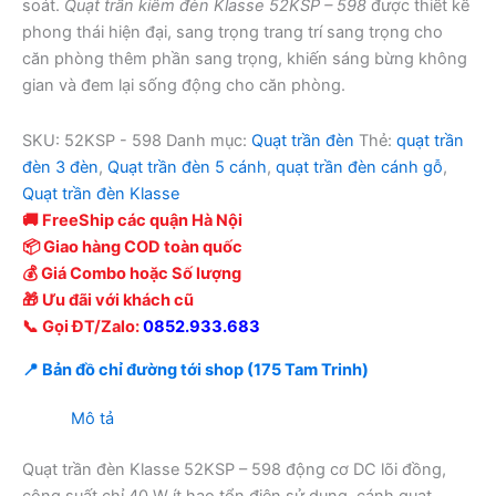
soát.
Quạt trần kiêm đèn Klasse 52KSP – 598
được thiết kế
phong thái hiện đại, sang trọng trang trí sang trọng cho
căn phòng thêm phần sang trọng, khiến sáng bừng không
gian và đem lại sống động cho căn phòng.
SKU:
52KSP - 598
Danh mục:
Quạt trần đèn
Thẻ:
quạt trần
đèn 3 đèn
,
Quạt trần đèn 5 cánh
,
quạt trần đèn cánh gỗ
,
Quạt trần đèn Klasse
🚚 FreeShip các quận Hà Nội
📦 Giao hàng COD toàn quốc
💰 Giá Combo hoặc Số lượng
🎁 Ưu đãi với khách cũ
📞 Gọi ĐT/Zalo:
0852.933.683
📍 Bản đồ chỉ đường tới shop (175 Tam Trinh)
Mô tả
Quạt trần đèn Klasse 52KSP – 598 động cơ DC lõi đồng,
công suất chỉ 40 W ít hao tổn điện sử dụng, cánh quạt