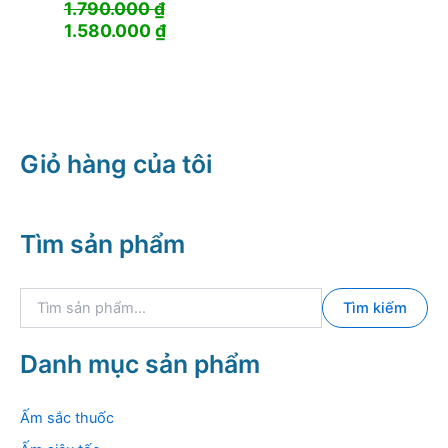
1.790.000
₫
Giá
Giá
1.580.000
₫
gốc
hiện
là:
tại
1.790.000 ₫.
là:
1.580.000 ₫.
Giỏ hàng của tôi
Tìm sản phẩm
T
Tìm kiếm
ì
m
k
Danh mục sản phẩm
i
ế
m
Ấm sắc thuốc
: