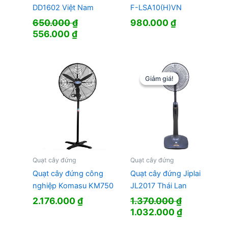
DD1602 Việt Nam
F-LSA10(H)VN
650.000
₫
980.000
₫
Giá
Giá
556.000
₫
gốc
hiện
là:
tại
650.000 ₫.
là:
556.000 ₫.
Giảm giá!
Giảm giá!
Quạt cây đứng
Quạt cây đứng
Quạt cây đứng công
Quạt cây đứng Jiplai
nghiệp Komasu KM750
JL2017 Thái Lan
2.176.000
₫
1.370.000
₫
Giá
Giá
1.032.000
₫
gốc
hiện