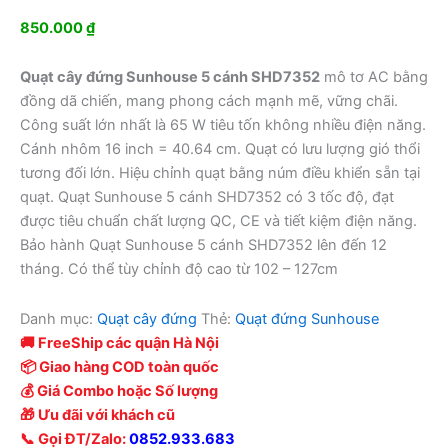
850.000
₫
Quạt cây đứng Sunhouse 5 cánh SHD7352
mô tơ AC bằng
đồng dã chiến, mang phong cách mạnh mẽ, vững chãi.
Công suất lớn nhất là 65 W tiêu tốn không nhiều điện năng.
Cánh nhôm 16 inch = 40.64 cm. Quạt có lưu lượng gió thổi
tương đối lớn. Hiệu chỉnh quạt bằng núm điều khiển sẵn tại
quạt. Quạt Sunhouse 5 cánh SHD7352 có 3 tốc độ, đạt
được tiêu chuẩn chất lượng QC, CE và tiết kiệm điện năng.
Bảo hành Quạt Sunhouse 5 cánh SHD7352 lên đến 12
tháng. Có thể tùy chỉnh độ cao từ 102 – 127cm
Danh mục:
Quạt cây đứng
Thẻ:
Quạt đứng Sunhouse
🚚 FreeShip các quận Hà Nội
📦 Giao hàng COD toàn quốc
💰 Giá Combo hoặc Số lượng
🎁 Ưu đãi với khách cũ
📞 Gọi ĐT/Zalo:
0852.933.683