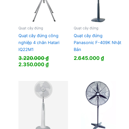
Quạt cây đứng
Quạt cây đứng
Quạt cây đứng công
Quạt cây đứng
nghiệp 4 chân Hatari
Panasonic F-409K Nhật
IQ22M1
Bản
3.220.000
₫
2.645.000
₫
Giá
Giá
2.350.000
₫
gốc
hiện
là:
tại
3.220.000 ₫.
là:
2.350.000 ₫.