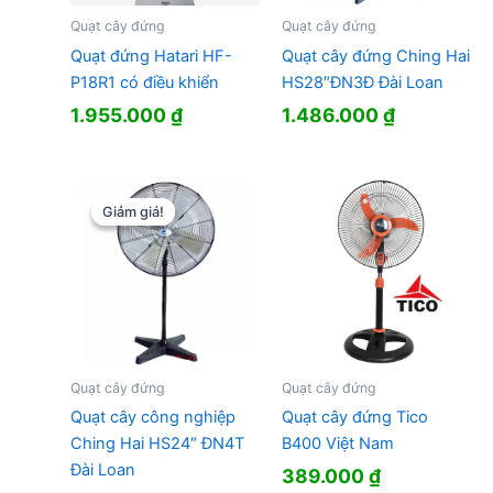
Quạt cây đứng
Quạt cây đứng
Quạt đứng Hatari HF-
Quạt cây đứng Ching Hai
P18R1 có điều khiển
HS28″ĐN3Đ Đài Loan
1.955.000
₫
1.486.000
₫
Giảm giá!
Giảm giá!
Quạt cây đứng
Quạt cây đứng
Quạt cây công nghiệp
Quạt cây đứng Tico
Ching Hai HS24″ ĐN4T
B400 Việt Nam
Đài Loan
389.000
₫