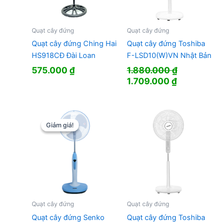
Quạt cây đứng
Quạt cây đứng
Quạt cây đứng Ching Hai
Quạt cây đứng Toshiba
HS918CĐ Đài Loan
F-LSD10(W)VN Nhật Bản
575.000
₫
1.880.000
₫
Giá
Giá
1.709.000
₫
gốc
hiện
là:
tại
1.880.000 ₫.
là:
1.709.000 
Giảm giá!
Giảm giá!
Quạt cây đứng
Quạt cây đứng
Quạt cây đứng Senko
Quạt cây đứng Toshiba