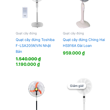
Quạt cây đứng
Quạt cây đứng
Quạt cây đứng Toshiba
Quạt cây đứng Ching Hai
F-LSA20(W)VN Nhật
HS916A Đài Loan
Bản
959.000
₫
1.540.000
₫
Giá
Giá
1.190.000
₫
gốc
hiện
là:
tại
1.540.000 ₫.
là:
1.190.000 ₫.
Giảm giá!
Giảm giá!