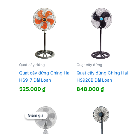
là:
tại
1.370.000 ₫.
là:
1.032.000 
Quạt cây đứng
Quạt cây đứng
Quạt cây đứng Ching Hai
Quạt cây đứng Ching Hai
HS917 Đài Loan
HS920B Đài Loan
525.000
₫
848.000
₫
Giảm giá!
Giảm giá!