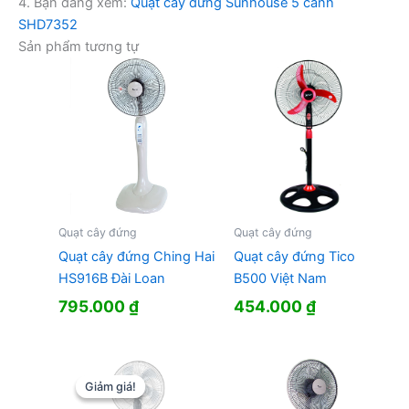
4. Bạn đang xem:
Quạt cây đứng Sunhouse 5 cánh
SHD7352
Sản phẩm tương tự
Quạt cây đứng
Quạt cây đứng
Quạt cây đứng Ching Hai
Quạt cây đứng Tico
HS916B Đài Loan
B500 Việt Nam
795.000
₫
454.000
₫
Giảm giá!
Giảm giá!