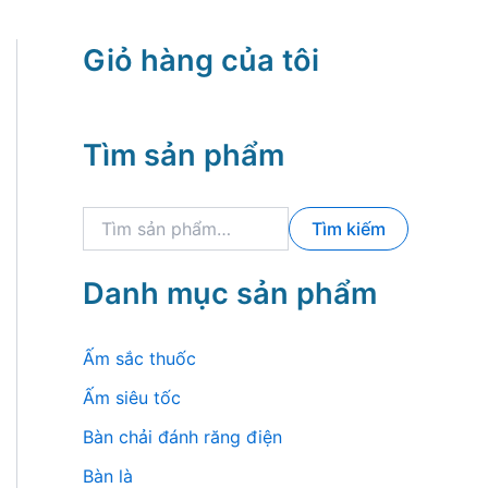
Giỏ hàng của tôi
Tìm sản phẩm
T
Tìm kiếm
ì
m
k
Danh mục sản phẩm
i
ế
m
Ấm sắc thuốc
:
Ấm siêu tốc
Bàn chải đánh răng điện
Bàn là