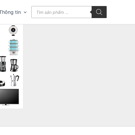
Tìm
Thông tin
kiếm
sản
phẩm