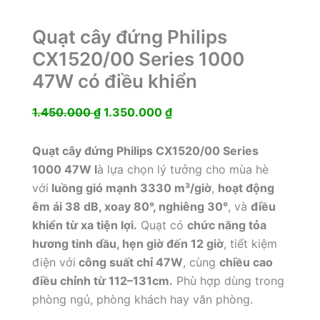
Quạt cây đứng Philips
CX1520/00 Series 1000
47W có điều khiển
Giá
Giá
1.450.000
₫
1.350.000
₫
gốc
hiện
là:
tại
Quạt cây đứng Philips CX1520/00 Series
1.450.000 ₫.
là:
1000 47W l
à lựa chọn lý tưởng cho mùa hè
1.350.000 ₫.
với
luồng gió mạnh 3330 m³/giờ
,
hoạt động
êm ái 38 dB, xoay 80°, nghiêng 30°
, và
điều
khiển từ xa tiện lợi.
Quạt có
chức năng tỏa
hương tinh dầu, hẹn giờ đến 12 giờ
, tiết kiệm
điện với
công suất chỉ 47W
, cùng
chiều cao
điều chỉnh từ 112–131cm.
Phù hợp dùng trong
phòng ngủ, phòng khách hay văn phòng.