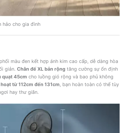
 hảo cho gia đình
, phối màu đen kết hợp ánh kim cao cấp, dễ dàng hòa
ối giản.
Chân đế XL bản rộng
tăng cường sự ổn định
u quạt 45cm
cho luồng gió rộng và bao phủ không
h hoạt từ 112cm đến 131cm
, bạn hoàn toàn có thể tùy
gơi hay thư giãn.