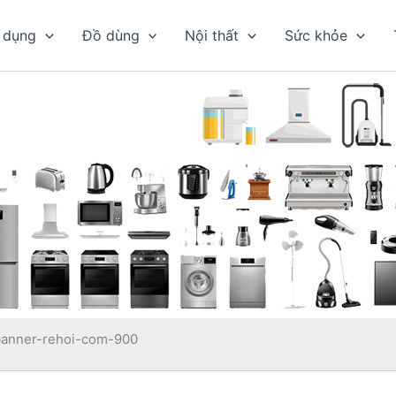
 dụng
Đồ dùng
Nội thất
Sức khỏe
banner-rehoi-com-900