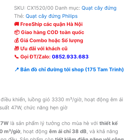
SKU:
CX1520/00
Danh mục:
Quạt cây đứng
Thẻ:
Quạt cây đứng Philips
🚚 FreeShip các quận Hà Nội
📦 Giao hàng COD toàn quốc
💰 Giá Combo hoặc Số lượng
🎁 Ưu đãi với khách cũ
📞 Gọi ĐT/Zalo:
0852.933.683
📍 Bản đồ chỉ đường tới shop (175 Tam Trinh)
điều khiển, luồng gió 3330 m³/giờ, hoạt động êm ái
 suất 47W, chức năng hẹn giờ
 47W
là sản phẩm lý tưởng cho mùa hè với
thiết kế
0 m³/giờ
, hoạt động
êm ái chỉ 38 dB
, và khả năng
ồng đều. Sản phẩm còn
tiết kiệm điện năng với công