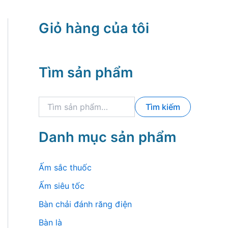
Giỏ hàng của tôi
Tìm sản phẩm
T
Tìm kiếm
ì
m
k
Danh mục sản phẩm
i
ế
m
Ấm sắc thuốc
:
Ấm siêu tốc
Bàn chải đánh răng điện
Bàn là