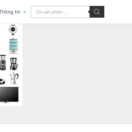
Tìm
Thông tin
kiếm
sản
phẩm