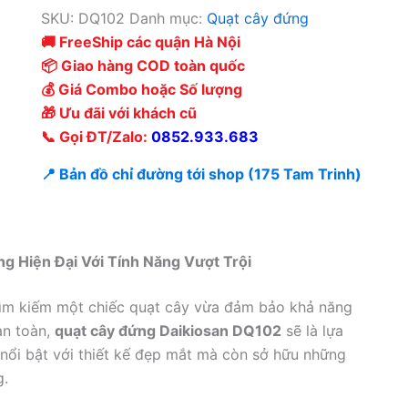
SKU:
DQ102
Danh mục:
Quạt cây đứng
🚚 FreeShip các quận Hà Nội
📦 Giao hàng COD toàn quốc
💰 Giá Combo hoặc Số lượng
🎁 Ưu đãi với khách cũ
📞 Gọi ĐT/Zalo:
0852.933.683
📍 Bản đồ chỉ đường tới shop (175 Tam Trinh)
g Hiện Đại Với Tính Năng Vượt Trội
ìm kiếm một chiếc quạt cây vừa đảm bảo khả năng
an toàn,
quạt cây đứng Daikiosan DQ102
sẽ là lựa
nổi bật với thiết kế đẹp mắt mà còn sở hữu những
g.