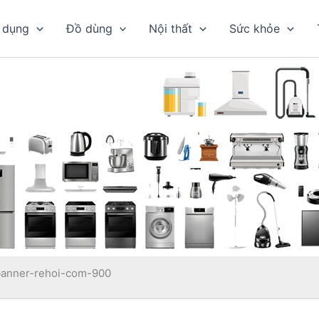
 dụng
Đồ dùng
Nội thất
Sức khỏe
banner-rehoi-com-900