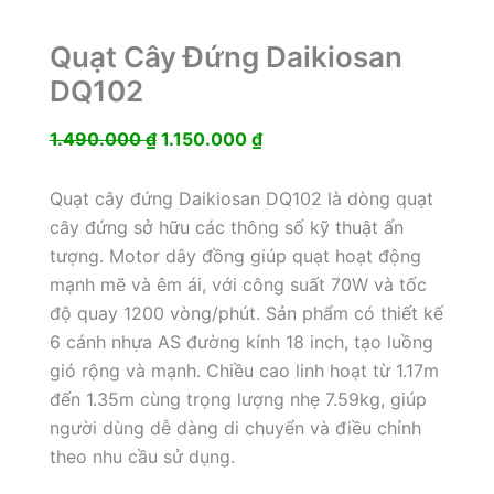
Quạt Cây Đứng Daikiosan
DQ102
Giá
Giá
1.490.000
₫
1.150.000
₫
gốc
hiện
là:
tại
Quạt cây đứng Daikiosan DQ102 là dòng quạt
1.490.000 ₫.
là:
cây đứng sở hữu các thông số kỹ thuật ấn
1.150.000 ₫.
tượng. Motor dây đồng giúp quạt hoạt động
mạnh mẽ và êm ái, với công suất 70W và tốc
độ quay 1200 vòng/phút. Sản phẩm có thiết kế
6 cánh nhựa AS đường kính 18 inch, tạo luồng
gió rộng và mạnh. Chiều cao linh hoạt từ 1.17m
đến 1.35m cùng trọng lượng nhẹ 7.59kg, giúp
người dùng dễ dàng di chuyển và điều chỉnh
theo nhu cầu sử dụng.