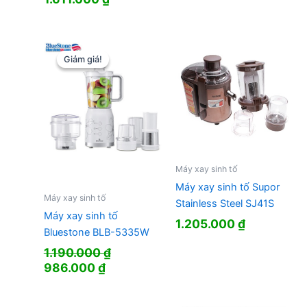
gốc
hiện
là:
tại
1.790.000 ₫.
là:
1.611.000 ₫.
Giảm giá!
Giảm giá!
Máy xay sinh tố
Máy xay sinh tố Supor
Máy xay sinh tố
Stainless Steel SJ41S
Máy xay sinh tố
1.205.000
₫
Bluestone BLB-5335W
1.190.000
₫
Giá
Giá
986.000
₫
gốc
hiện
là:
tại