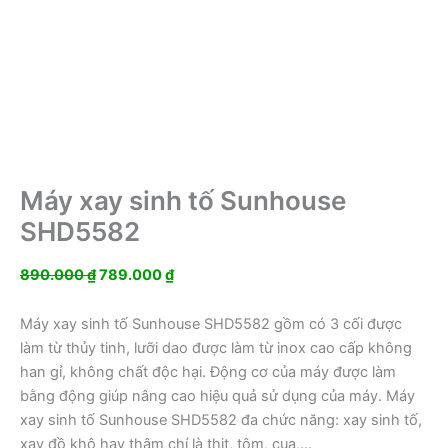
Máy xay sinh tố Sunhouse
SHD5582
Giá
Giá
890.000
₫
789.000
₫
gốc
hiện
là:
tại
Máy xay sinh tố Sunhouse SHD5582 gồm có 3 cối được
890.000 ₫.
là:
làm từ thủy tinh, lưỡi dao được làm từ inox cao cấp không
789.000 ₫.
han gỉ, không chất độc hại. Động cơ của máy được làm
bằng động giúp nâng cao hiệu quả sử dụng của máy. Máy
xay sinh tố Sunhouse SHD5582 đa chức năng: xay sinh tố,
xay đồ khô hay thậm chí là thịt, tôm, cua,…