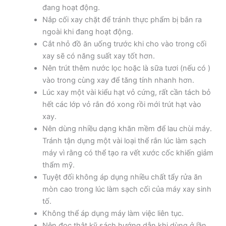
đang hoạt động.
Nắp cối xay chặt để tránh thực phẩm bị bắn ra
ngoài khi đang hoạt động.
Cắt nhỏ đồ ăn uống trước khi cho vào trong cối
xay sẽ có năng suất xay tốt hơn.
Nên trút thêm nước lọc hoặc là sữa tươi (nếu có )
vào trong cùng xay để tăng tính nhanh hơn.
Lúc xay một vài kiểu hạt vỏ cứng, rất cần tách bỏ
hết các lớp vỏ rắn đó xong rồi mới trút hạt vào
xay.
Nên dùng nhiều dạng khăn mềm để lau chùi máy.
Tránh tận dụng một vài loại thể rắn lúc làm sạch
máy vì rằng có thể tạo ra vết xước cốc khiến giảm
thẩm mỹ.
Tuyệt đối không áp dụng nhiều chất tẩy rửa ăn
mòn cao trong lúc làm sạch cối của máy xay sinh
tố.
Không thể áp dụng máy làm việc liên tục.
Nên đọc thật kỹ sách hướng dẫn khi dùng ở lần