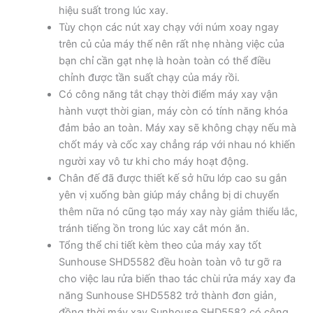
hiệu suất trong lúc xay.
Tùy chọn các nút xay chạy với núm xoay ngay
trên củ của máy thế nên rất nhẹ nhàng việc của
bạn chỉ cần gạt nhẹ là hoàn toàn có thể điều
chỉnh được tần suất chạy của máy rồi.
Có công năng tắt chạy thời điểm máy xay vận
hành vượt thời gian, máy còn có tính năng khóa
đảm bảo an toàn. Máy xay sẽ không chạy nếu mà
chốt máy và cốc xay chẳng ráp với nhau nó khiến
người xay vô tư khi cho máy hoạt động.
Chân đế đã được thiết kế sở hữu lớp cao su gắn
yên vị xuống bàn giúp máy chẳng bị di chuyển
thêm nữa nó cũng tạo máy xay này giảm thiểu lắc,
tránh tiếng ồn trong lúc xay cắt món ăn.
Tổng thể chi tiết kèm theo của máy xay tốt
Sunhouse SHD5582 đều hoàn toàn vô tư gỡ ra
cho việc lau rửa biến thao tác chùi rửa máy xay đa
năng Sunhouse SHD5582 trở thành đơn giản,
đồng thời máy xay Sunhouse SHD5582 có công