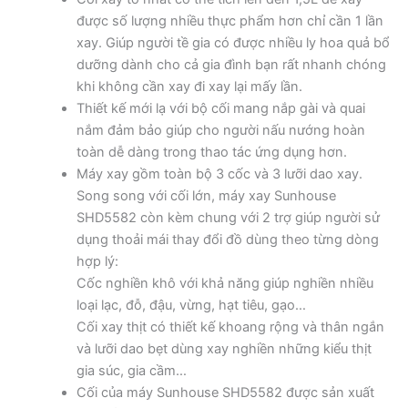
được số lượng nhiều thực phẩm hơn chỉ cần 1 lần
xay. Giúp người tề gia có được nhiều ly hoa quả bổ
dưỡng dành cho cả gia đình bạn rất nhanh chóng
khi không cần xay đi xay lại mấy lần.
Thiết kế mới lạ với bộ cối mang nắp gài và quai
nắm đảm bảo giúp cho người nấu nướng hoàn
toàn dễ dàng trong thao tác ứng dụng hơn.
Máy xay gồm toàn bộ 3 cốc và 3 lưỡi dao xay.
Song song với cối lớn, máy xay Sunhouse
SHD5582 còn kèm chung với 2 trợ giúp người sử
dụng thoải mái thay đổi đồ dùng theo từng dòng
hợp lý:
Cốc nghiền khô với khả năng giúp nghiền nhiều
loại lạc, đỗ, đậu, vừng, hạt tiêu, gạo…
Cối xay thịt có thiết kế khoang rộng và thân ngắn
và lưỡi dao bẹt dùng xay nghiền những kiểu thịt
gia súc, gia cầm…
Cối của máy Sunhouse SHD5582 được sản xuất