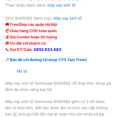
Tham khảo danh sách:
máy xay sinh tố
SKU:
SHD5582
Danh mục:
Máy xay sinh tố
🚚 FreeShip các quận Hà Nội
📦 Giao hàng COD toàn quốc
💰 Giá Combo hoặc Số lượng
🎁 Ưu đãi với khách cũ
📞 Gọi ĐT/Zalo:
0852.933.683
📍 Bản đồ chỉ đường tới shop (175 Tam Trinh)
Mô tả
Máy xay sinh tố Sunhouse SHD5582 cối thủy tinh, dùng gia
đình đa chức năng loại tốt
Máy xay sinh tố Sunhouse SHD5582 gồm có 3 cối được
làm từ thủy tinh, lưỡi dao được làm từ inox cao cấp không
han gỉ, không chất độc hại an toàn cho sức khỏe cả gia