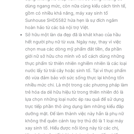
dùng ngang mức, còn nữa cùng kiểu cách tinh tế,
gồm có nhiều khả năng, máy xay sinh tố
Sunhouse SHD5582 hứa hẹn là sự đích ngắm
hoàn hảo từ các bà nội trợ Việt.
Sở hữu một làn da đẹp đã là khát khao của hầu
hết người phụ nữ từ xưa. Ngày nay, thay vì việc
chọn mua các dòng mỹ phẩm đắt tiền, đa phần
giới nữ sở hữu cho mình vô số cách dùng những
thực phẩm từ thiên nhiên nghiễm nhiên là các loại
nước lấy từ trái cây hoặc sinh tố. Tại vì thực phẩm
đó vừa đảm bảo với sức sống thực lại không tốn
nhiều mức chi. Là một trong các phương pháp làm
trẻ hóa da dẻ hữu hiệu từ trong thiên nhiên đó là
lựa chọn những loại nước ép rau quả để sử dụng
trực tiếp phần thô ứng dụng làm những kiểu đắp
dưỡng mặt. Để làm thành việc này hẳn là phụ nữ
không thể quên cánh tay trợ thủ đó là 1 loại máy
xay sinh tố. Hiểu được nỗi lòng này từ các chị,