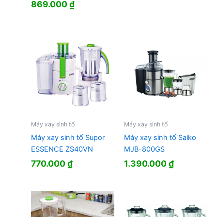
Giá
Giá
869.000
₫
gốc
hiện
là:
tại
950.000 ₫.
là:
869.000 ₫.
Máy xay sinh tố
Máy xay sinh tố
Máy xay sinh tố Supor
Máy xay sinh tố Saiko
ESSENCE ZS40VN
MJB-800GS
770.000
₫
1.390.000
₫