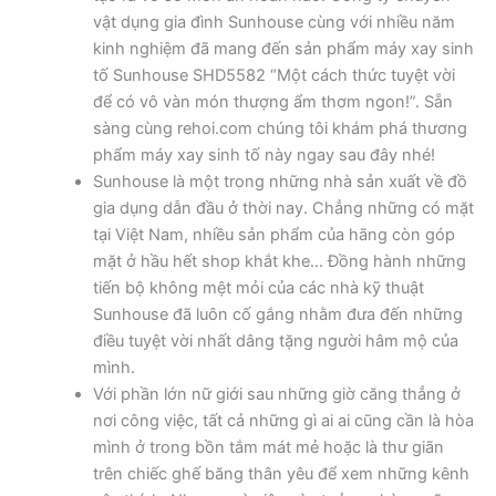
vật dụng gia đình Sunhouse cùng với nhiều năm
kinh nghiệm đã mang đến sản phẩm máy xay sinh
tố Sunhouse SHD5582 “Một cách thức tuyệt vời
để có vô vàn món thượng ẩm thơm ngon!”. Sẵn
sàng cùng rehoi.com chúng tôi khám phá thương
phẩm máy xay sinh tố này ngay sau đây nhé!
Sunhouse là một trong những nhà sản xuất về đồ
gia dụng dẫn đầu ở thời nay. Chẳng những có mặt
tại Việt Nam, nhiều sản phẩm của hãng còn góp
mặt ở hầu hết shop khắt khe… Đồng hành những
tiến bộ không mệt mỏi của các nhà kỹ thuật
Sunhouse đã luôn cố gắng nhằm đưa đến những
điều tuyệt vời nhất dâng tặng người hâm mộ của
mình.
Với phần lớn nữ giới sau những giờ căng thẳng ở
nơi công việc, tất cả những gì ai ai cũng cần là hòa
mình ở trong bồn tắm mát mẻ hoặc là thư giãn
trên chiếc ghế băng thân yêu để xem những kênh