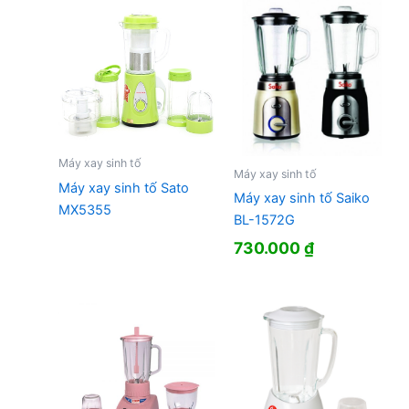
1.190.000 ₫.
là:
986.000 ₫.
Máy xay sinh tố
Máy xay sinh tố
Máy xay sinh tố Sato
Máy xay sinh tố Saiko
MX5355
BL-1572G
730.000
₫