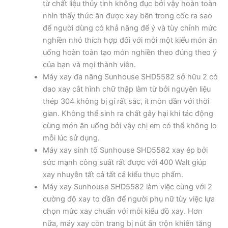
từ chất liệu thủy tinh không đục bởi vậy hoàn toàn
nhìn thấy thức ăn được xay bên trong cốc ra sao
để người dùng có khả năng để ý và tùy chỉnh mức
nghiền nhỏ thích hợp đối với mỗi một kiểu món ăn
uống hoàn toàn tạo món nghiền theo đúng theo ý
của bạn và mọi thành viên.
Máy xay đa năng Sunhouse SHD5582 sở hữu 2 có
dao xay cắt hình chữ thập làm từ bởi nguyên liệu
thép 304 không bị gỉ rất sắc, ít mòn dần với thời
gian. Không thể sinh ra chất gây hại khi tác động
cùng món ăn uống bởi vậy chị em có thể không lo
mỗi lúc sử dụng.
Máy xay sinh tố Sunhouse SHD5582 xay ép bởi
sức mạnh công suất rất được với 400 Walt giúp
xay nhuyễn tất cả tất cả kiểu thực phẩm.
Máy xay Sunhouse SHD5582 làm việc cùng với 2
cường độ xay to dần để người phụ nữ tùy việc lựa
chọn mức xay chuẩn với mỗi kiểu đồ xay. Hơn
nữa, máy xay còn trang bị nút ấn trộn khiến tăng