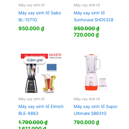
Máy xay sinh tố
Máy xay sinh tố
Máy xay sinh tố Saiko
Máy xay sinh tố
BL-1571G
Sunhouse SHD5328
950.000
₫
950.000
₫
Giá
Giá
720.000
₫
gốc
hiện
là:
tại
950.000 ₫.
là:
720.000 ₫.
Giảm giá!
Giảm giá!
Máy xay sinh tố
Máy xay sinh tố
Máy xay sinh tố Elmich
Máy xay sinh tố Supor
BLE-6863
Ultimate SB931G
1.790.000
₫
790.000
₫
Giá
Giá
1.611.000
₫