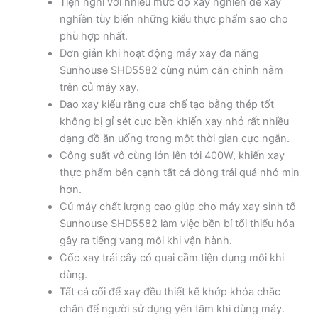
Tiện nghi với nhiều mức độ xay nghiền để xay
nghiền tùy biến những kiểu thực phẩm sao cho
phù hợp nhất.
Đơn giản khi hoạt động máy xay đa năng
Sunhouse SHD5582 cùng núm căn chỉnh nằm
trên củ máy xay.
Dao xay kiểu răng cưa chế tạo bằng thép tốt
không bị gỉ sét cực bền khiến xay nhỏ rất nhiều
dạng đồ ăn uống trong một thời gian cực ngắn.
Công suất vô cùng lớn lên tới 400W, khiến xay
thực phẩm bên cạnh tất cả dòng trái quả nhỏ mịn
hơn.
Củ máy chất lượng cao giúp cho máy xay sinh tố
Sunhouse SHD5582 làm việc bền bỉ tối thiểu hóa
gây ra tiếng vang mỗi khi vận hành.
Cốc xay trái cây có quai cầm tiện dụng mỗi khi
dùng.
Tất cả cối để xay đều thiết kế khớp khóa chắc
chắn để người sử dụng yên tâm khi dùng máy.