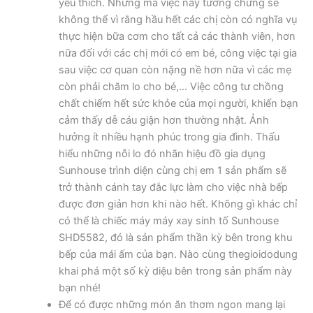
yêu thích. Nhưng mà việc này tưởng chừng sẽ
không thể vì rằng hầu hết các chị còn có nghĩa vụ
thực hiện bữa cơm cho tất cả các thành viên, hơn
nữa đối với các chị mới có em bé, công việc tại gia
sau việc cơ quan còn nặng nề hơn nữa vì các mẹ
còn phải chăm lo cho bé,… Việc công tư chồng
chất chiếm hết sức khỏe của mọi người, khiến bạn
cảm thấy dễ cáu giận hơn thường nhật. Ảnh
hưởng ít nhiều hạnh phúc trong gia đình. Thấu
hiểu những nỗi lo đó nhãn hiệu đồ gia dụng
Sunhouse trình diện cùng chị em 1 sản phẩm sẽ
trở thành cánh tay đắc lực làm cho việc nhà bếp
được đơn giản hơn khi nào hết. Không gì khác chỉ
có thể là chiếc máy máy xay sinh tố Sunhouse
SHD5582, đó là sản phẩm thần kỳ bên trong khu
bếp của mái ấm của bạn. Nào cùng thegioidodung
khai phá một số kỳ diệu bên trong sản phẩm này
bạn nhé!
Để có được những món ăn thơm ngon mang lại