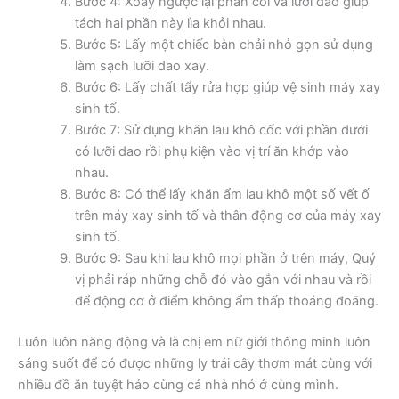
Bước 4: Xoay ngược lại phần cối và lưỡi dao giúp
tách hai phần này lìa khỏi nhau.
Bước 5: Lấy một chiếc bàn chải nhỏ gọn sử dụng
làm sạch lưỡi dao xay.
Bước 6: Lấy chất tẩy rửa hợp giúp vệ sinh máy xay
sinh tố.
Bước 7: Sử dụng khăn lau khô cốc với phần dưới
có lưỡi dao rồi phụ kiện vào vị trí ăn khớp vào
nhau.
Bước 8: Có thể lấy khăn ẩm lau khô một số vết ố
trên máy xay sinh tố và thân động cơ của máy xay
sinh tố.
Bước 9: Sau khi lau khô mọi phần ở trên máy, Quý
vị phải ráp những chỗ đó vào gắn với nhau và rồi
để động cơ ở điểm không ẩm thấp thoáng đoãng.
Luôn luôn năng động và là chị em nữ giới thông minh luôn
sáng suốt để có được những ly trái cây thơm mát cùng với
nhiều đồ ăn tuyệt hảo cùng cả nhà nhỏ ở cùng mình.