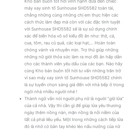
Kho bán buôn tốt hời vinh hạnh đưa đến chiếc
máy xay sinh tố Sunhouse SHD5582 toàn tài,
chẳng những cùng những chị em thực hiện các
cách thức làm đẹp mà còn với các đặc tính tuyệt
vời Sunhouse SHD5582 sẽ là sự sử dụng chính
xác để biến hóa vô số kiểu đồ ăn như: thịt, cá,
cua, tôm, rau củ quả, các loại hạt,… Hoàn toàn
chóng vánh và nhuyễn mịn. Trợ thủ giúp những
những nữ giới thỏa sức làm ra mọi đồ ăn hấp dẫn
cho các thành viên yêu dấu của các bạn. Nào hãy
cùng Kho bán buôn tốt hời tư vấn những trăn trở
vì sao máy xay sinh tố Sunhouse SHD5582 chính
là sự tuyển chọn sáng giá đến với nhà bếp ở trong
ngôi nhà nhiều người nhé !
Thành ngữ vẫn nói người phụ nữ là người “giữ lửa”
của cả nhà. Vậy thì cần gì để giúp lửa yêu thương
ngày thêm nồng nàn, mặn nồng là nỗi niềm của
tất cả phái liễu yếu. Một trong những cách tiếp lửa
đó là nhờ có bàn tay khéo léo nấu nướng của nữ