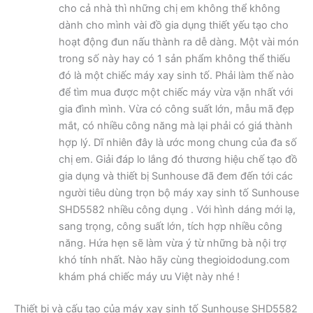
cho cả nhà thì những chị em không thể không
dành cho mình vài đồ gia dụng thiết yếu tạo cho
hoạt động đun nấu thành ra dễ dàng. Một vài món
trong số này hay có 1 sản phẩm không thể thiếu
đó là một chiếc máy xay sinh tố. Phải làm thế nào
để tìm mua được một chiếc máy vừa vặn nhất với
gia đình mình. Vừa có công suất lớn, mẫu mã đẹp
mắt, có nhiều công năng mà lại phải có giá thành
hợp lý. Dĩ nhiên đây là ước mong chung của đa số
chị em. Giải đáp lo lắng đó thương hiệu chế tạo đồ
gia dụng và thiết bị Sunhouse đã đem đến tới các
người tiêu dùng trọn bộ máy xay sinh tố Sunhouse
SHD5582 nhiều công dụng . Với hình dáng mới lạ,
sang trọng, công suất lớn, tích hợp nhiều công
năng. Hứa hẹn sẽ làm vừa ý từ những bà nội trợ
khó tính nhất. Nào hãy cùng thegioidodung.com
khám phá chiếc máy ưu Việt này nhé !
Thiết bị và cấu tạo của máy xay sinh tố Sunhouse SHD5582