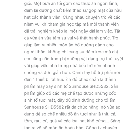
giới. Một bữa ăn tối gồm các thức ăn ngon lành,
đem lại dưỡng chất kèm theo sự góp mặt của hầu
hết các thành viên. Cùng nhau chuyện trò về các
niềm vui khi tham gia học tập mà mỗi thành viên
đã trải nghiệm khép lại một ngày dài làm việc. Tất
cả vừa ăn vừa tâm sự vui vẻ thật hạnh phúc. Trợ
giúp làm ra nhiều món ăn bổ dưỡng dành cho
người thân, không chỉ cùng sự đảm lược mà chị
em cũng cần trang bị những vật dụng trợ thủ tuyệt
vời giúp việc nhà trong nhà bếp trở nên nhanh
chóng và đơn giản hơn. Cánh tay hỗ trợ phải nói
đến 1 thiết bị rất hữu ích đó chắc chắn là thành
phẩm máy xay sinh tố Sunhouse SHD5582. Sản
phẩm giúp đỡ các mẹ chế tạo được những cốc
sinh tố tươi mát, đầy đủ dinh dưỡng cho tổ ấm.
Sunhouse SHD5582 rất đa chức năng, nó vừa áp
dụng để sơ chế nhiều đồ ăn tươi như là thịt, cá,
tôm, rau, củ, quả và các loại hạt khô cứng… Sáng
tạo ra vô số món ăn hoàn hảo. Công ty chuyên