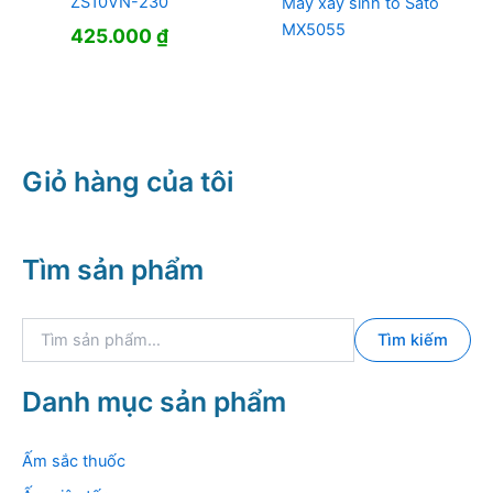
ZS10VN-230
Máy xay sinh tố Sato
MX5055
425.000
₫
Giỏ hàng của tôi
Tìm sản phẩm
T
Tìm kiếm
ì
m
k
Danh mục sản phẩm
i
ế
m
Ấm sắc thuốc
: