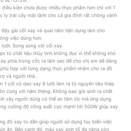
ko BL-1572G.
ạo điều kiện chứa được nhiều thực phẩm hơn chỉ với 1
 ly trái cây mát lành cho cả gia đình rất chóng vánh
p đậy gài cối xay và quai nắm tiện dụng làm cho
ông việc dùng hơn.
lưỡi. Song song với cối xay.
o từ chất liệu thủy tinh không đục vì thế không khó
xay phía trong cốc ra làm sao để cho chị em dễ dàng
ỏ phù hợp với từng dạng thực phẩm nhằm cho ra đồ
rợ và người nhà.
1 cối có dao xay 6 lưỡi làm ra từ nguyên liệu thép
mòn cùng với năm tháng. Không bao giờ sinh ra chất
bởi vậy người dùng có thể an tâm lúc mà ứng dụng.
ằng cường độ công suất cực mạnh tới 500W giúp xay
g độ xay to dần giúp người sử dụng tùy biến việc
hức ăn. Bên cạnh đó, máy xay sinh tố đa năng còn