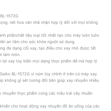
o BL-1572G
ọng, nét hoa văn nhã nhặn hợp lý đối với mọi không
h phầnchất liệu loại tốt nhất tạo cho máy luôn luôn
hiên an tâm cho sức khỏe người sử dụng.
ụng đa dạng cối xay, tạo điều cho xay nhỏ được tất
i làm món.
n lợi xay tùy biến mọi dạng thực phẩm để mà hợp lý
Saiko BL-1572G vì núm tùy chỉnh ở trên củ máy xay.
ép không gỉ sét tương đối bền giúp xay nhuyễn nhiều
ay nhuyễn thực phẩm cùng các mẫu trái cây nhuần
 khiến cho hoạt động xay nhuyễn đồ ăn uống của các