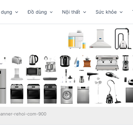
 dụng
Đồ dùng
Nội thất
Sức khỏe
banner-rehoi-com-900