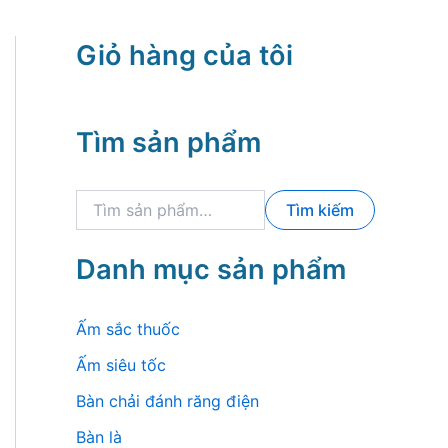
Giỏ hàng của tôi
Tìm sản phẩm
T
Tìm kiếm
ì
m
k
Danh mục sản phẩm
i
ế
m
Ấm sắc thuốc
:
Ấm siêu tốc
Bàn chải đánh răng điện
Bàn là