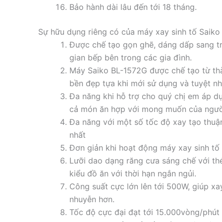
Bảo hành dài lâu đến tới 18 tháng.
Sự hữu dụng riêng có của máy xay sinh tố Saik
Được chế tạo gọn ghẽ, dáng dấp sang tr
gian bếp bên trong các gia đình.
Máy Saiko BL-1572G được chế tạo từ thàn
bền đẹp tựa khi mới sử dụng và tuyệt n
Đa năng khi hỗ trợ cho quý chị em áp d
cả món ăn hợp với mong muốn của ngườ
Đa năng với một số tốc độ xay tạo thuậ
nhất
Đơn giản khi hoạt động máy xay sinh tố 
Lưỡi dao dạng răng cưa sáng chế với th
kiểu đồ ăn với thời hạn ngắn ngủi.
Công suất cực lớn lên tới 500W, giúp x
nhuyễn hơn.
Tốc độ cực đại đạt tới 15.000vòng/phút