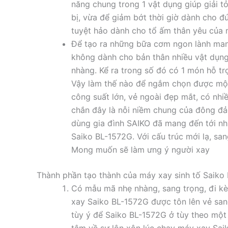
năng chung trong 1 vật dụng giúp giải 
bị, vừa để giảm bớt thời giờ dành cho đ
tuyệt hảo dành cho tổ ấm thân yêu của 
Để tạo ra những bữa cơm ngon lành mang
không dành cho bản thân nhiều vật dụng
nhàng. Kể ra trong số đó có 1 món hỗ tr
Vậy làm thế nào để ngắm chọn được một 
công suất lớn, vẻ ngoài đẹp mắt, có nhi
chắn đây là nỗi niềm chung của đông đả
dùng gia đình SAIKO đã mang đến tới nh
Saiko BL-1572G. Với cấu trúc mới lạ, san
Mong muốn sẽ làm ưng ý người xay
Thành phần tạo thành của máy xay sinh tố Saiko
Có mẫu mã nhẹ nhàng, sang trọng, đi k
xay Saiko BL-1572G được tôn lên vẻ san
tùy ý để Saiko BL-1572G ở tùy theo một