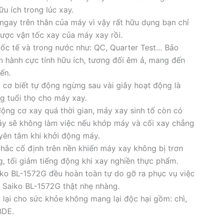
ữu ích trong lúc xay.
ngay trên thân của máy vì vậy rất hữu dụng bạn chỉ
được vận tốc xay của máy xay rồi.
uốc tế và trong nước như: QC, Quarter Test… Bảo
 hành cực tính hữu ích, tương đối êm ả, mang đến
ến.
 cơ biết tự động ngừng sau vài giây hoạt động là
g tuổi thọ cho máy xay.
ộng cơ xay quá thời gian, máy xay sinh tố còn có
y sẽ không làm việc nếu khớp máy và cối xay chẳng
 yên tâm khi khởi động máy.
chắc cố định trên nền khiến máy xay không bị trơn
, tối giảm tiếng động khi xay nghiền thực phẩm.
ko BL-1572G đều hoàn toàn tự do gỡ ra phục vụ việc
t Saiko BL-1572G thật nhẹ nhàng.
ại cho sức khỏe không mang lại độc hại gồm: chì,
BDE.