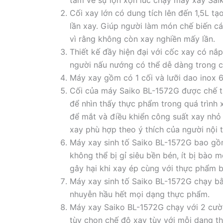
tâm về sự lộn xộn lúc chạy máy xay Sai
Cối xay lớn có dung tích lên đến 1,5L t
lần xay. Giúp người làm món chế biến các
vì rằng không còn xay nghiền mấy lần.
Thiết kế đầy hiện đại với cốc xay có nắ
người nấu nướng có thể dễ dàng trong c
Máy xay gồm có 1 cối và lưỡi dao inox 6 
Cối của máy Saiko BL-1572G được chế tạ
để nhìn thấy thực phẩm trong quá trình 
để mắt và điều khiển công suất xay nh
xay phù hợp theo ý thích của người nội t
Máy xay sinh tố Saiko BL-1572G bao gồm 
không thể bị gỉ siêu bền bén, ít bị bào 
gây hại khi xay ép cùng với thực phẩm 
Máy xay sinh tố Saiko BL-1572G chạy b
nhuyễn hầu hết mọi dạng thực phẩm.
Máy xay Saiko BL-1572G chạy với 2 cườn
tùy chọn chế độ xay tùy với mỗi dạng t