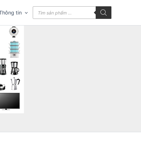
Tìm
Thông tin
kiếm
sản
phẩm