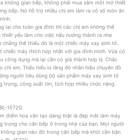
tỏa không gian bếp, không phải mua sắm một mớ thiết
ứng bếp. Nó hỗ trợ nhiều chị em làm ra vô số món ăn
mình.
 lại cho toàn gia đình thì các chị em không thể
 thiết yếu làm cho việc nấu nướng thành ra nhẹ
ợ chẳng thể thiếu đó là một chiếc máy xay sinh tố.
chiếc máy thích hợp nhất với gia đình mình. Vừa có
ều công dụng mà lại cần có giá thành hợp lý. Chắc
o chị em. Thấu hiểu lo lắng đó nhãn hiệu chuyên đồ
ững người tiêu dùng bộ sản phẩm máy xay sinh tố
g trọng, công suất lớn, tích hợp nhiều chức năng.
 BL-1572G
èm điểm hoa văn tạo dáng thật là đẹp mắt làm máy
g trọng cho căn bếp ở trong nhà của bạn. Mọi người
 không gian nào đó trong căn bếp mà khỏi cần bận