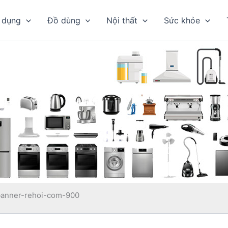
 dụng
Đồ dùng
Nội thất
Sức khỏe
banner-rehoi-com-900