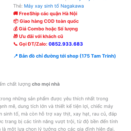
Thẻ:
Máy xay sinh tố Nagakawa
🚚 FreeShip các quận Hà Nội
📦 Giao hàng COD toàn quốc
💰 Giá Combo hoặc Số lượng
🎁 Ưu đãi với khách cũ
📞 Gọi ĐT/Zalo:
0852.933.683
📍 Bản đồ chỉ đường tới shop (175 Tam Trinh)
ẩm chất lượng
cho mọi nhà
 trong những sản phẩm được yêu thích nhất trong
h mẽ, dung tích lớn và thiết kế tiện lợi, chiếc máy
sinh tố, mà còn hỗ trợ xay thịt, xay hạt, rau củ, đáp
 trang bị các tính năng vượt trội, từ độ bền đến tính
 một lựa chọn lý tưởng cho các gia đình hiện đại.