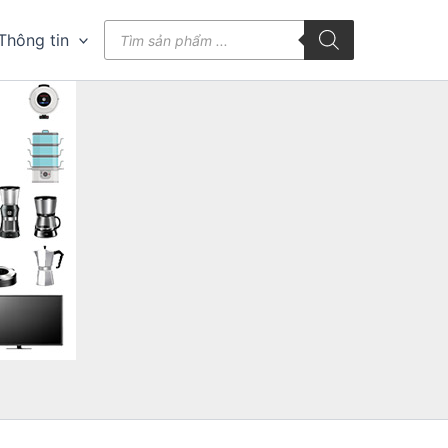
Tìm
Thông tin
kiếm
sản
phẩm