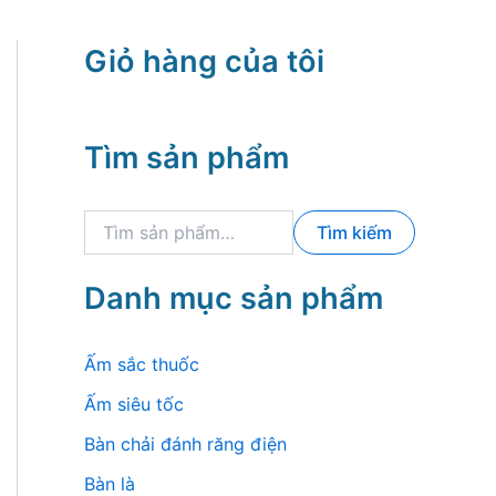
Giỏ hàng của tôi
Tìm sản phẩm
T
Tìm kiếm
ì
m
k
Danh mục sản phẩm
i
ế
m
Ấm sắc thuốc
:
Ấm siêu tốc
Bàn chải đánh răng điện
Bàn là