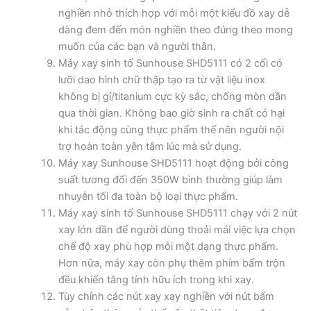
nghiền nhỏ thích hợp với mỗi một kiểu đồ xay dễ
dàng đem đến món nghiền theo đúng theo mong
muốn của các bạn và người thân.
Máy xay sinh tố Sunhouse SHD5111 có 2 cối có
lưỡi dao hình chữ thập tạo ra từ vật liệu inox
không bị gỉ/titanium cực kỳ sắc, chống mòn dần
qua thời gian. Không bao giờ sinh ra chất có hại
khi tác động cùng thực phẩm thế nên người nội
trợ hoàn toàn yên tâm lúc mà sử dụng.
Máy xay Sunhouse SHD5111 hoạt động bởi công
suất tương đối đến 350W bình thường giúp làm
nhuyễn tối đa toàn bộ loại thực phẩm.
Máy xay sinh tố Sunhouse SHD5111 chạy với 2 nút
xay lớn dần để người dùng thoải mái việc lựa chọn
chế độ xay phù hợp mỗi một dạng thực phẩm.
Hơn nữa, máy xay còn phụ thêm phím bấm trộn
đều khiến tăng tính hữu ích trong khi xay.
Tùy chỉnh các nút xay xay nghiền với nút bấm