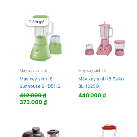
Giảm giá!
Giảm giá!
Máy xay sinh tố
Máy xay sinh tố
Máy xay sinh tố
Máy xay sinh tố Saiko
Sunhouse SHD5112
BL-1025G
412.000
₫
440.000
₫
Giá
Giá
373.000
₫
gốc
hiện
là:
tại
412.000 ₫.
là:
373.000 ₫.