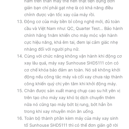
nằm trên thân máy thế nên thật tiện dụng đơn
giản bạn chỉ phải gạt nhẹ là có khả năng điều
chỉnh được vận tốc xay của máy rồi.
Động cơ của máy bền bỉ công nghệ mới, đủ toàn
cầu và Việt Nam như: QC, Quarter Test… Bảo hành
chính hãng 1năm khiến cho máy móc vận hành
cực hiệu năng, khá êm tai, đem lại cảm giác nhẹ
nhàng đối với người phụ nữ.
Cùng với chức năng không vận hành khi động cơ
xay lâu quá, máy xay Sunhouse SHD5111 còn có
cơ chế khóa bảo đảm an toàn. Nó sẽ không khởi
động nếu công tắc máy và cối xay chưa ráp thành
công khiến quý chị yên tâm khi khởi động máy.
Chân được sản xuất mang chụp cao su hít yên vị
trên tạo cho máy xay khó bị dịch chuyển thêm
nữa nó cũng tạo máy bớt bị rung, bớt hẳn ồn
trong khi xay nhuyễn món ăn uống.
Toàn bộ thành phần kèm máy của máy xay sinh
tố Sunhouse SHD5111 thì có thể đơn giản gỡ rời