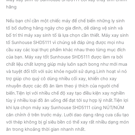
hãng
Nếu bạn chỉ cần một chiếc máy để chế biến những ly sinh
tố bổ dưỡng hằng ngày cho gia đình, dễ dàng vệ sinh và
bố trí thì máy xay sinh tố là lựa chọn cần thiết. Máy xay sinh
tố Sunhouse SHD5111 vì chúng sẽ đáp ứng được mọi nhu
cầu xay các loại thực phẩm khác nhau theo từng mục đích
của bạn. Máy xay tốt Sunhouse SHD5111 được làm ra bởi
chất liệu chất lượng giúp máy luôn sạch bong như mới mua
và tuyệt đối tốt với sức khỏe người sử dụng.Linh hoạt vì nó
trợ giúp cho quý cô dùng nhiều cối xay, khiến cho xay
nhuyễn được các đồ ăn làm theo ý thích của người chế
biến.Tiện lợi với nhiều chế độ xay tạo điều kiện xay nghiền
tùy ý nhiều loại đồ ăn uống để đạt tới sự hợp lý nhất.Tiện lợi
khi lựa chọn máy xay Sunhouse SHD5111 cùng NÚT/NÚM
căn chỉnh ở trên trước máy. Lưỡi dao dạng răng cưa cấu tạo
với thép không bị gỉ siêu bền có thể xay rất nhiều dạng món
ăn trong khoảng thời gian nhanh nhất.