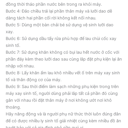
đồng thời tháo phần nước bên trong ra khỏi máy.
Bước 4: Đảo chiều trái lại phần thân máy và lưỡi dao dễ
dàng tách hai phần cối rời không kết nối nhau.
Bước 5: Dùng một bàn chải bé sử dụng vệ sinh lưỡi dao
xay.
Bước 6: Sử dụng dầu tẩy rửa phù hợp để lau chùi cốc xay
sinh tố.
Bước 7: Sử dụng khăn không có bụi lau hết nước ở cốc với
phần đáy kèm theo lưỡi dao sau cùng lắp đặt phụ kiện lại ăn
nhập với nhau.
Bước 8: Lấy khăn ẩm lau khô nhiều vết ố trên máy xay sinh
tố và thân động cơ của máy.
Bước 9: Sau thời điểm làm sạch những phụ kiện trong trên
máy xay sinh tố, người dùng phải lắp tất cả phần đó cùng
gắn với nhau rồi đặt thân máy ở nơi không ướt nơi khô
thoáng.
Hãy năng động và là người phụ nữ thức thời luôn đúng đắn
để có được nhiều ly sinh tố giải nhiệt cùng kèm nhiều đồ ăn
tuyệt hảo với cả gia đình nhỏ gần quý vị.