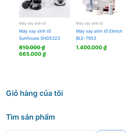
Máy xay sinh tố
Máy xay sinh tố
Máy xay sinh tố
Máy xay sinh tố Elmich
Sunhouse SHD5323
BLE-7953
810.000
₫
1.400.000
₫
Giá
Giá
665.000
₫
gốc
hiện
là:
tại
810.000 ₫.
là:
665.000 ₫.
Giỏ hàng của tôi
Tìm sản phẩm
T