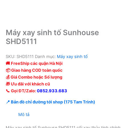
Máy xay sinh tố Sunhouse
SHD5111
SKU:
SHD5111
Danh mục:
Máy xay sinh tố
🚚 FreeShip các quận Hà Nội
📦 Giao hàng COD toàn quốc
💰 Giá Combo hoặc Số lượng
🎁 Ưu đãi với khách cũ
📞 Gọi ĐT/Zalo:
0852.933.683
📍 Bản đồ chỉ đường tới shop (175 Tam Trinh)
Mô tả
Máy xay sinh tố Sunhouse SHD5111 cối xay thủy tinh chính