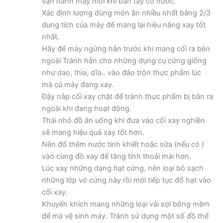
vận hành máy mỗi khi bàn tay có nước.
Xác định lượng dùng món ăn nhiều nhất bằng 2/3
dung tích của máy để mang lại hiệu năng xay tốt
nhất.
Hãy để máy ngừng hẳn trước khi mang cối ra bên
ngoài Tránh hẳn cho những dụng cụ cứng giống
như dao, thìa, dĩa.. vào đảo trộn thực phẩm lúc
mà củ máy đang xay.
Đậy nắp cối xay chặt để tránh thực phẩm bị bắn ra
ngoài khi đang hoạt động.
Thái nhỏ đồ ăn uống khi đưa vào cối xay nghiền
sẽ mang hiệu quả xay tốt hơn.
Nên đổ thêm nước tinh khiết hoặc sữa (nếu có )
vào cùng đồ xay để tăng tính thoải mái hơn.
Lúc xay những dạng hạt cứng, nên loại bỏ sạch
những lớp vỏ cứng này rồi mới tiếp tục đổ hạt vào
cối xay.
Khuyến khích mang những loại vải sợi bông mềm
để mà vệ sinh máy. Tránh sử dụng một số đồ thể