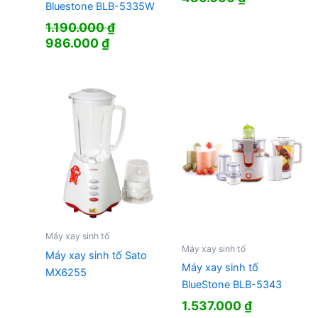
Bluestone BLB-5335W
1.190.000
₫
Giá
Giá
986.000
₫
gốc
hiện
là:
tại
1.190.000 ₫.
là:
986.000 ₫.
Máy xay sinh tố
Máy xay sinh tố
Máy xay sinh tố Sato
Máy xay sinh tố
MX6255
BlueStone BLB-5343
1.537.000
₫