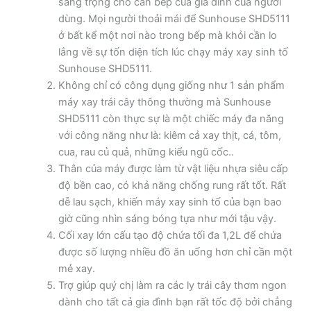
sang trọng cho căn bếp của gia đình của người
dùng. Mọi người thoải mái để Sunhouse SHD5111
ở bất kể một nơi nào trong bếp mà khỏi cần lo
lắng về sự tốn diện tích lúc chạy máy xay sinh tố
Sunhouse SHD5111.
Không chỉ có công dụng giống như 1 sản phẩm
máy xay trái cây thông thường mà Sunhouse
SHD5111 còn thực sự là một chiếc máy đa năng
với công năng như là: kiêm cả xay thịt, cá, tôm,
cua, rau củ quả, những kiểu ngũ cốc..
Thân của máy được làm từ vật liệu nhựa siêu cấp
độ bền cao, có khả năng chống rung rất tốt. Rất
dễ lau sạch, khiến máy xay sinh tố của bạn bao
giờ cũng nhìn sáng bóng tựa như mới tậu vậy.
Cối xay lớn cấu tạo độ chứa tối đa 1,2L để chứa
được số lượng nhiều đồ ăn uống hơn chỉ cần một
mẻ xay.
Trợ giúp quý chị làm ra các ly trái cây thơm ngon
dành cho tất cả gia đình bạn rất tốc độ bởi chẳng