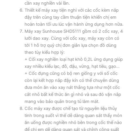
cần xay nghiền vài lần.
Thiết kế máy xay tiện nghi với các cốc kèm nắp
đậy trên cùng tay cầm thuận tiện khiến chị em
hoàn toàn tối ưu lúc vận hành ứng dụng hơn nữa.
Máy xay Sunhouse SHD5111 gồm có 2 cốc xay, 4
lưỡi dao xay. Cùng với cốc xay, máy xay còn có
tới 1 hỗ trợ quý chị đơn giản lựa chọn đồ dùng
theo tùy kiểu hợp lý:
+ Cối xay nghiền loại hạt khô 0,2L ứng dụng giúp
xay nhiều kiểu lạc, đỗ, đậu, vừng, hạt tiêu, gạo…
+ Cốc đựng cũng có bộ ren giống y với số cốc
còn lại kết hợp nắp đậy kín có thể chuyên dùng
đưa món ăn vào xay nát thẳng tựa như một cốc
cắt nhỏ bất kể thức ăn gì nhỏ và sau đó vặn nắp
mang vào bảo quản trong tủ làm mát.
Cốc máy xay được chế tạo từ nguyên liệu thủy
tinh trong suốt vì thế dễ dàng quan sát thấy món
ăn uống được nghiền nhỏ bên trong cốc thế nào
để chị em dễ dàng quan sát và chỉnh công suất