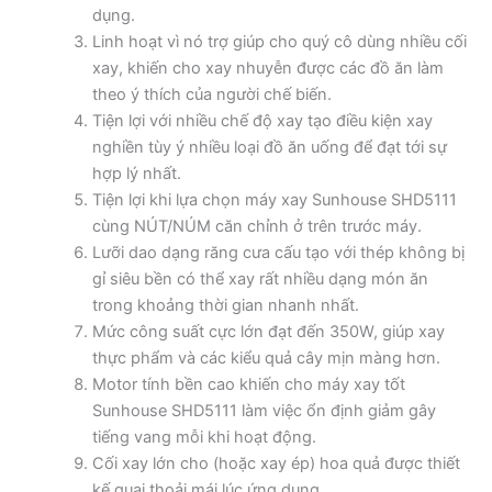
dụng.
Linh hoạt vì nó trợ giúp cho quý cô dùng nhiều cối
xay, khiến cho xay nhuyễn được các đồ ăn làm
theo ý thích của người chế biến.
Tiện lợi với nhiều chế độ xay tạo điều kiện xay
nghiền tùy ý nhiều loại đồ ăn uống để đạt tới sự
hợp lý nhất.
Tiện lợi khi lựa chọn máy xay Sunhouse SHD5111
cùng NÚT/NÚM căn chỉnh ở trên trước máy.
Lưỡi dao dạng răng cưa cấu tạo với thép không bị
gỉ siêu bền có thể xay rất nhiều dạng món ăn
trong khoảng thời gian nhanh nhất.
Mức công suất cực lớn đạt đến 350W, giúp xay
thực phẩm và các kiểu quả cây mịn màng hơn.
Motor tính bền cao khiến cho máy xay tốt
Sunhouse SHD5111 làm việc ổn định giảm gây
tiếng vang mỗi khi hoạt động.
Cối xay lớn cho (hoặc xay ép) hoa quả được thiết
kế quai thoải mái lúc ứng dụng.