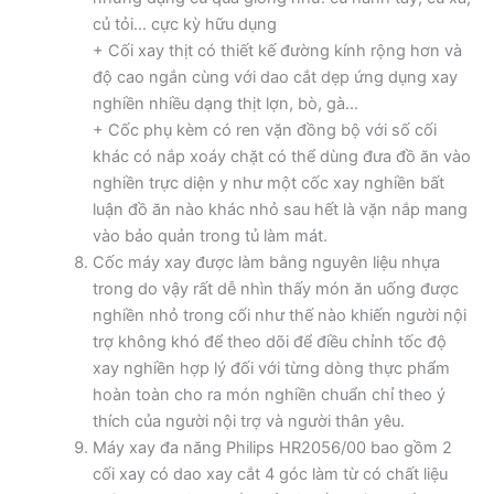
củ tỏi… cực kỳ hữu dụng
+ Cối xay thịt có thiết kế đường kính rộng hơn và
độ cao ngắn cùng với dao cắt dẹp ứng dụng xay
nghiền nhiều dạng thịt lợn, bò, gà…
+ Cốc phụ kèm có ren vặn đồng bộ với số cối
khác có nắp xoáy chặt có thể dùng đưa đồ ăn vào
nghiền trực diện y như một cốc xay nghiền bất
luận đồ ăn nào khác nhỏ sau hết là vặn nắp mang
vào bảo quản trong tủ làm mát.
Cốc máy xay được làm bằng nguyên liệu nhựa
trong do vậy rất dễ nhìn thấy món ăn uống được
nghiền nhỏ trong cối như thế nào khiến người nội
trợ không khó để theo dõi để điều chỉnh tốc độ
xay nghiền hợp lý đối với từng dòng thực phẩm
hoàn toàn cho ra món nghiền chuẩn chỉ theo ý
thích của người nội trợ và người thân yêu.
Máy xay đa năng Philips HR2056/00 bao gồm 2
cối xay có dao xay cắt 4 góc làm từ có chất liệu