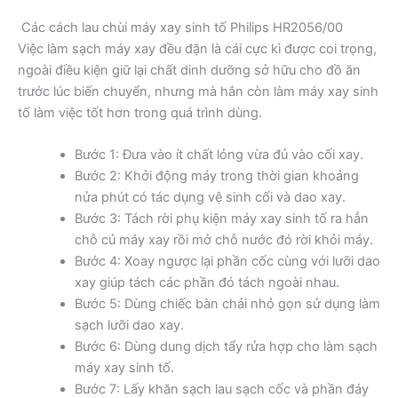
Các cách lau chùi máy xay sinh tố Philips HR2056/00
Việc làm sạch máy xay đều đặn là cái cực kì được coi trọng,
ngoài điều kiện giữ lại chất dinh dưỡng sở hữu cho đồ ăn
trước lúc biến chuyển, nhưng mà hắn còn làm máy xay sinh
tố làm việc tốt hơn trong quá trình dùng.
Bước 1: Đưa vào ít chất lỏng vừa đủ vào cối xay.
Bước 2: Khởi động máy trong thời gian khoảng
nửa phút có tác dụng vệ sinh cối và dao xay.
Bước 3: Tách rời phụ kiện máy xay sinh tố ra hẳn
chỗ củ máy xay rồi mở chỗ nước đó rời khỏi máy.
Bước 4: Xoay ngược lại phần cốc cùng với lưỡi dao
xay giúp tách các phần đó tách ngoài nhau.
Bước 5: Dùng chiếc bàn chải nhỏ gọn sử dụng làm
sạch lưỡi dao xay.
Bước 6: Dùng dung dịch tẩy rửa hợp cho làm sạch
máy xay sinh tố.
Bước 7: Lấy khăn sạch lau sạch cốc và phần đáy