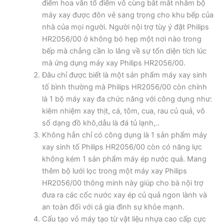
điểm hoa văn tổ điểm vô cùng bắt mắt nhằm bộ
máy xay được đôn vẻ sang trọng cho khu bếp của
nhà của mọi người. Người nội trợ tùy ý đặt Philips
HR2056/00 ở không bó hẹp một nơi nào trong
bếp mà chẳng cần lo lắng về sự tốn diện tích lúc
mà ứng dụng máy xay Philips HR2056/00.
Đâu chỉ được biết là một sản phẩm máy xay sinh
tố bình thường mà Philips HR2056/00 còn chính
là 1 bộ máy xay đa chức năng với công dụng như:
kiêm nhiệm xay thịt, cá, tôm, cua, rau củ quả, vô
số dạng đồ khô,dẫu là đá tủ lạnh,..
Không hẳn chỉ có công dụng là 1 sản phẩm máy
xay sinh tố Philips HR2056/00 còn có năng lực
không kém 1 sản phẩm máy ép nước quả. Mang
thêm bộ lưới lọc trong một máy xay Philips
HR2056/00 thông minh này giúp cho bà nội trợ
đưa ra các cốc nước xay ép củ quả ngon lành và
an toàn đối với cả gia đình sự khỏe mạnh.
Cấu tạo vỏ máy tạo từ vật liệu nhựa cao cấp cực