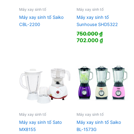
Máy xay sinh tố
Máy xay sinh tố
Máy xay sinh tố Saiko
Máy xay sinh tố
CBL-2200
Sunhouse SHD5322
750.000
₫
Giá
Giá
702.000
₫
gốc
hiện
là:
tại
750.000 ₫.
là:
702.000 ₫.
Máy xay sinh tố
Máy xay sinh tố
Máy xay sinh tố Sato
Máy xay sinh tố Saiko
MX8155
BL-1573G