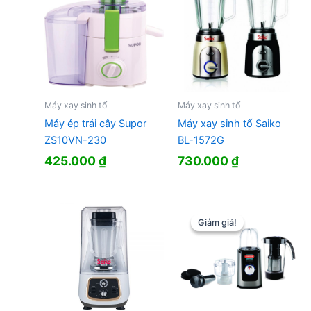
Máy xay sinh tố
Máy xay sinh tố
Máy ép trái cây Supor
Máy xay sinh tố Saiko
ZS10VN-230
BL-1572G
425.000
₫
730.000
₫
Giảm giá!
Giảm giá!