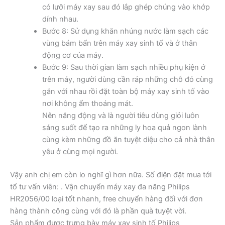
có lưỡi máy xay sau đó lắp ghép chúng vào khớp
dính nhau.
Bước 8: Sử dụng khăn nhúng nước làm sạch các
vùng bám bẩn trên máy xay sinh tố và ở thân
động cơ của máy.
Bước 9: Sau thời gian làm sạch nhiều phụ kiện ở
trên máy, người dùng cần ráp những chỗ đó cùng
gắn với nhau rồi đặt toàn bộ máy xay sinh tố vào
nơi không ẩm thoáng mát.
Nên năng động và là người tiêu dùng giỏi luôn
sáng suốt để tạo ra những ly hoa quả ngon lành
cùng kèm những đồ ăn tuyệt diệu cho cả nhà thân
yêu ở cùng mọi người.
Vậy anh chị em còn lo nghĩ gì hơn nữa. Số điện đặt mua tới
tổ tư vấn viên: . Vận chuyển máy xay đa năng Philips
HR2056/00 loại tốt nhanh, free chuyển hàng đối với đơn
hàng thành công cùng với đó là phần quà tuyệt vời.
Sản phẩm được trưng bày máy xay sinh tố Philips