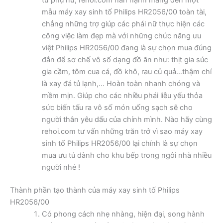
từ phụ nữ, rehoi.com hân hạnh mang đến một
mẫu máy xay sinh tố Philips HR2056/00 toàn tài,
chẳng những trợ giúp các phái nữ thực hiện các
công việc làm đẹp mà với những chức năng ưu
việt Philips HR2056/00 đang là sự chọn mua đúng
đắn để sơ chế vô số dạng đồ ăn như: thịt gia súc
gia cầm, tôm cua cá, đồ khô, rau củ quả…thậm chí
là xay đá tủ lạnh,… Hoàn toàn nhanh chóng và
mềm mịn. Giúp cho các nhiều phái liễu yếu thỏa
sức biến tấu ra vô số món uống sạch sẽ cho
người thân yêu dấu của chính mình. Nào hãy cùng
rehoi.com tư vấn những trăn trở vì sao máy xay
sinh tố Philips HR2056/00 lại chính là sự chọn
mua ưu tú dành cho khu bếp trong ngôi nhà nhiều
người nhé !
Thành phần tạo thành của máy xay sinh tố Philips
HR2056/00
Có phong cách nhẹ nhàng, hiện đại, song hành