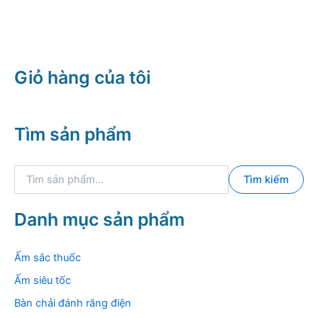
Giỏ hàng của tôi
Tìm sản phẩm
T
Tìm kiếm
ì
m
k
Danh mục sản phẩm
i
ế
m
Ấm sắc thuốc
:
Ấm siêu tốc
Bàn chải đánh răng điện