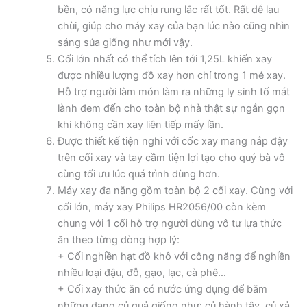
bền, có năng lực chịu rung lắc rất tốt. Rất dễ lau
chùi, giúp cho máy xay của bạn lúc nào cũng nhìn
sáng sủa giống như mới vậy.
Cối lớn nhất có thể tích lên tới 1,25L khiến xay
được nhiều lượng đồ xay hơn chỉ trong 1 mẻ xay.
Hỗ trợ người làm món làm ra những ly sinh tố mát
lành đem đến cho toàn bộ nhà thật sự ngắn gọn
khi không cần xay liên tiếp mấy lần.
Được thiết kế tiện nghi với cốc xay mang nắp đậy
trên cối xay và tay cầm tiện lợi tạo cho quý bà vô
cùng tối ưu lúc quá trình dùng hơn.
Máy xay đa năng gồm toàn bộ 2 cối xay. Cùng với
cối lớn, máy xay Philips HR2056/00 còn kèm
chung với 1 cối hỗ trợ người dùng vô tư lựa thức
ăn theo từng dòng hợp lý:
+ Cối nghiền hạt đồ khô với công năng để nghiền
nhiều loại đậu, đỗ, gạo, lạc, cà phê…
+ Cối xay thức ăn có nước ứng dụng để băm
những dạng củ quả giống như: củ hành tây, củ xả,