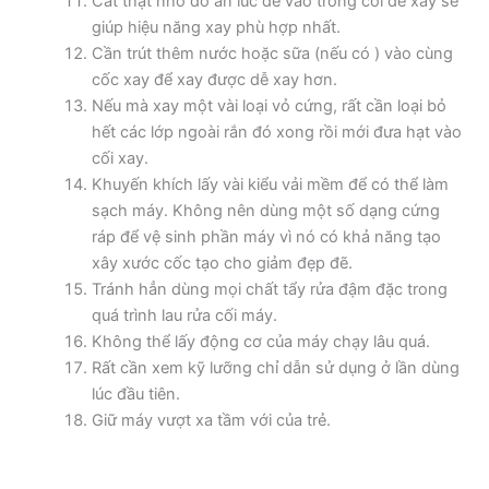
Cắt thật nhỏ đồ ăn lúc để vào trong cối để xay sẽ
giúp hiệu năng xay phù hợp nhất.
Cần trút thêm nước hoặc sữa (nếu có ) vào cùng
cốc xay để xay được dễ xay hơn.
Nếu mà xay một vài loại vỏ cứng, rất cần loại bỏ
hết các lớp ngoài rắn đó xong rồi mới đưa hạt vào
cối xay.
Khuyến khích lấy vài kiểu vải mềm để có thể làm
sạch máy. Không nên dùng một số dạng cứng
ráp để vệ sinh phần máy vì nó có khả năng tạo
xây xước cốc tạo cho giảm đẹp đẽ.
Tránh hẳn dùng mọi chất tẩy rửa đậm đặc trong
quá trình lau rửa cối máy.
Không thể lấy động cơ của máy chạy lâu quá.
Rất cần xem kỹ lưỡng chỉ dẫn sử dụng ở lần dùng
lúc đầu tiên.
Giữ máy vượt xa tầm với của trẻ.