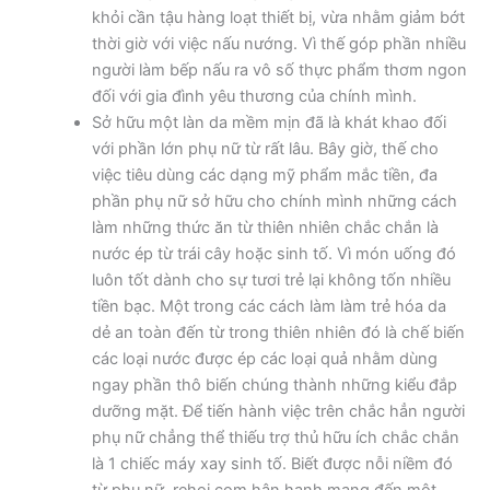
khỏi cần tậu hàng loạt thiết bị, vừa nhằm giảm bớt
thời giờ với việc nấu nướng. Vì thế góp phần nhiều
người làm bếp nấu ra vô số thực phẩm thơm ngon
đối với gia đình yêu thương của chính mình.
Sở hữu một làn da mềm mịn đã là khát khao đối
với phần lớn phụ nữ từ rất lâu. Bây giờ, thế cho
việc tiêu dùng các dạng mỹ phẩm mắc tiền, đa
phần phụ nữ sở hữu cho chính mình những cách
làm những thức ăn từ thiên nhiên chắc chắn là
nước ép từ trái cây hoặc sinh tố. Vì món uống đó
luôn tốt dành cho sự tươi trẻ lại không tốn nhiều
tiền bạc. Một trong các cách làm làm trẻ hóa da
dẻ an toàn đến từ trong thiên nhiên đó là chế biến
các loại nước được ép các loại quả nhằm dùng
ngay phần thô biến chúng thành những kiểu đắp
dưỡng mặt. Để tiến hành việc trên chắc hẳn người
phụ nữ chẳng thể thiếu trợ thủ hữu ích chắc chắn
là 1 chiếc máy xay sinh tố. Biết được nỗi niềm đó