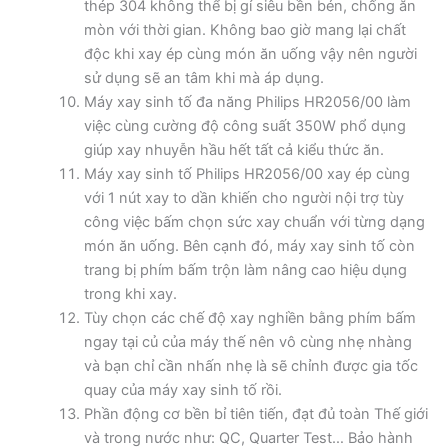
thép 304 không thể bị gỉ siêu bền bén, chống ăn
mòn với thời gian. Không bao giờ mang lại chất
độc khi xay ép cùng món ăn uống vậy nên người
sử dụng sẽ an tâm khi mà áp dụng.
Máy xay sinh tố đa năng Philips HR2056/00 làm
việc cùng cường độ công suất 350W phổ dụng
giúp xay nhuyễn hầu hết tất cả kiểu thức ăn.
Máy xay sinh tố Philips HR2056/00 xay ép cùng
với 1 nút xay to dần khiến cho người nội trợ tùy
công việc bấm chọn sức xay chuẩn với từng dạng
món ăn uống. Bên cạnh đó, máy xay sinh tố còn
trang bị phím bấm trộn làm nâng cao hiệu dụng
trong khi xay.
Tùy chọn các chế độ xay nghiền bằng phím bấm
ngay tại củ của máy thế nên vô cùng nhẹ nhàng
và bạn chỉ cần nhấn nhẹ là sẽ chỉnh được gia tốc
quay của máy xay sinh tố rồi.
Phần động cơ bền bỉ tiên tiến, đạt đủ toàn Thế giới
và trong nước như: QC, Quarter Test… Bảo hành