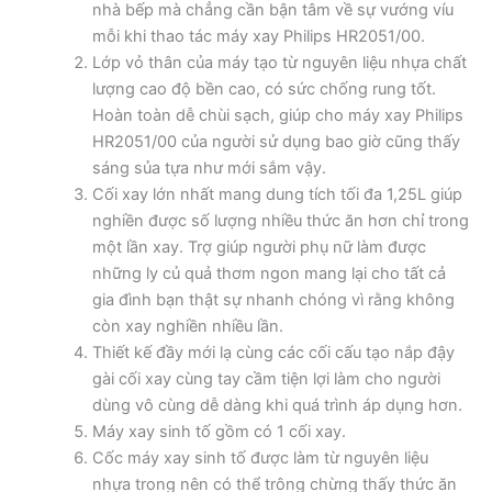
nhà bếp mà chẳng cần bận tâm về sự vướng víu
mỗi khi thao tác máy xay Philips HR2051/00.
Lớp vỏ thân của máy tạo từ nguyên liệu nhựa chất
lượng cao độ bền cao, có sức chống rung tốt.
Hoàn toàn dễ chùi sạch, giúp cho máy xay Philips
HR2051/00 của người sử dụng bao giờ cũng thấy
sáng sủa tựa như mới sắm vậy.
Cối xay lớn nhất mang dung tích tối đa 1,25L giúp
nghiền được số lượng nhiều thức ăn hơn chỉ trong
một lần xay. Trợ giúp người phụ nữ làm được
những ly củ quả thơm ngon mang lại cho tất cả
gia đình bạn thật sự nhanh chóng vì rằng không
còn xay nghiền nhiều lần.
Thiết kế đầy mới lạ cùng các cối cấu tạo nắp đậy
gài cối xay cùng tay cầm tiện lợi làm cho người
dùng vô cùng dễ dàng khi quá trình áp dụng hơn.
Máy xay sinh tố gồm có 1 cối xay.
Cốc máy xay sinh tố được làm từ nguyên liệu
nhựa trong nên có thể trông chừng thấy thức ăn