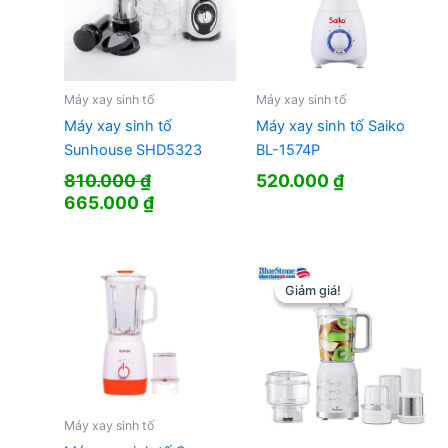
Máy xay sinh tố
Máy xay sinh tố
Máy xay sinh tố
Máy xay sinh tố Saiko
Sunhouse SHD5323
BL-1574P
810.000
₫
520.000
₫
Giá
Giá
665.000
₫
gốc
hiện
là:
tại
810.000 ₫.
là:
665.000 ₫.
Giảm giá!
Giảm giá!
Máy xay sinh tố