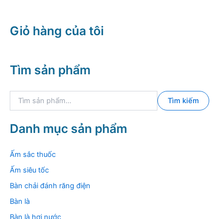
373.000 ₫.
Giỏ hàng của tôi
Tìm sản phẩm
T
Tìm kiếm
ì
m
k
Danh mục sản phẩm
i
ế
m
Ấm sắc thuốc
:
Ấm siêu tốc
Bàn chải đánh răng điện
Bàn là
Bàn là hơi nước