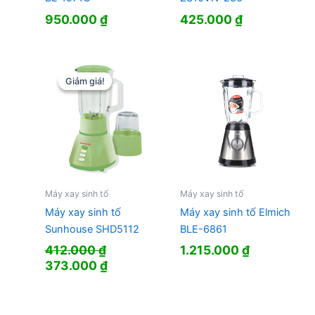
950.000
₫
425.000
₫
Giảm giá!
Giảm giá!
Máy xay sinh tố
Máy xay sinh tố
Máy xay sinh tố
Máy xay sinh tố Elmich
Sunhouse SHD5112
BLE-6861
412.000
₫
1.215.000
₫
Giá
Giá
373.000
₫
gốc
hiện
là:
tại
412.000 ₫.
là: