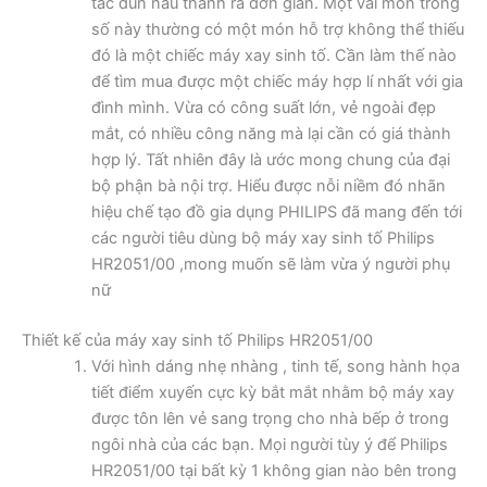
tác đun nấu thành ra đơn giản. Một vài món trong
số này thường có một món hỗ trợ không thể thiếu
đó là một chiếc máy xay sinh tố. Cần làm thế nào
để tìm mua được một chiếc máy hợp lí nhất với gia
đình mình. Vừa có công suất lớn, vẻ ngoài đẹp
mắt, có nhiều công năng mà lại cần có giá thành
hợp lý. Tất nhiên đây là ước mong chung của đại
bộ phận bà nội trợ. Hiểu được nỗi niềm đó nhãn
hiệu chế tạo đồ gia dụng PHILIPS đã mang đến tới
các người tiêu dùng bộ máy xay sinh tố Philips
HR2051/00 ,mong muốn sẽ làm vừa ý người phụ
nữ
Thiết kế của máy xay sinh tố Philips HR2051/00
Với hình dáng nhẹ nhàng , tinh tế, song hành họa
tiết điểm xuyến cực kỳ bắt mắt nhằm bộ máy xay
được tôn lên vẻ sang trọng cho nhà bếp ở trong
ngôi nhà của các bạn. Mọi người tùy ý để Philips
HR2051/00 tại bất kỳ 1 không gian nào bên trong