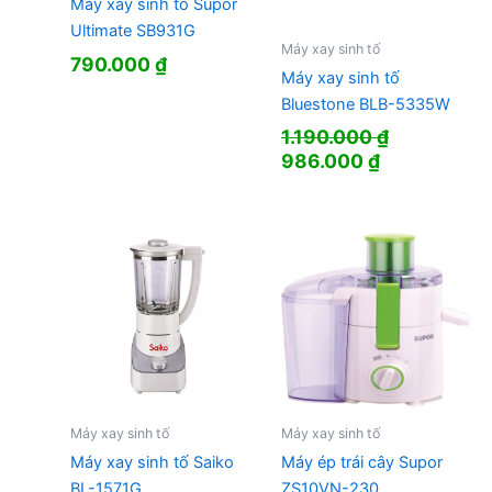
Máy xay sinh tố Supor
Ultimate SB931G
Máy xay sinh tố
790.000
₫
Máy xay sinh tố
Bluestone BLB-5335W
1.190.000
₫
Giá
Giá
986.000
₫
gốc
hiện
là:
tại
1.190.000 ₫.
là:
986.000 ₫.
Máy xay sinh tố
Máy xay sinh tố
Máy xay sinh tố Saiko
Máy ép trái cây Supor
BL-1571G
ZS10VN-230