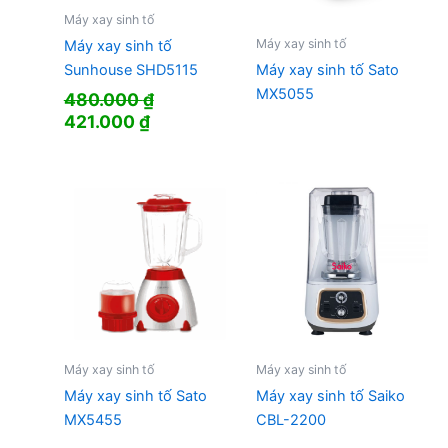
Máy xay sinh tố
Máy xay sinh tố
Máy xay sinh tố
Sunhouse SHD5115
Máy xay sinh tố Sato
MX5055
480.000
₫
Giá
Giá
421.000
₫
gốc
hiện
là:
tại
480.000 ₫.
là:
421.000 ₫.
Máy xay sinh tố
Máy xay sinh tố
Máy xay sinh tố Sato
Máy xay sinh tố Saiko
MX5455
CBL-2200