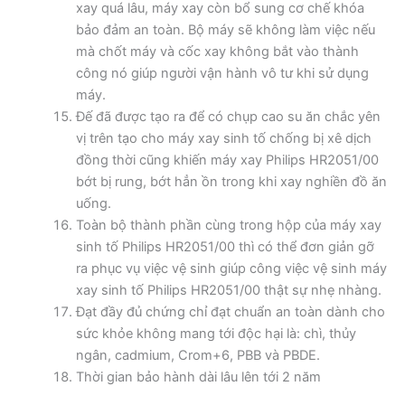
xay quá lâu, máy xay còn bổ sung cơ chế khóa
bảo đảm an toàn. Bộ máy sẽ không làm việc nếu
mà chốt máy và cốc xay không bắt vào thành
công nó giúp người vận hành vô tư khi sử dụng
máy.
Đế đã được tạo ra để có chụp cao su ăn chắc yên
vị trên tạo cho máy xay sinh tố chống bị xê dịch
đồng thời cũng khiến máy xay Philips HR2051/00
bớt bị rung, bớt hẳn ồn trong khi xay nghiền đồ ăn
uống.
Toàn bộ thành phần cùng trong hộp của máy xay
sinh tố Philips HR2051/00 thì có thể đơn giản gỡ
ra phục vụ việc vệ sinh giúp công việc vệ sinh máy
xay sinh tố Philips HR2051/00 thật sự nhẹ nhàng.
Đạt đầy đủ chứng chỉ đạt chuẩn an toàn dành cho
sức khỏe không mang tới độc hại là: chì, thủy
ngân, cadmium, Crom+6, PBB và PBDE.
Thời gian bảo hành dài lâu lên tới 2 năm