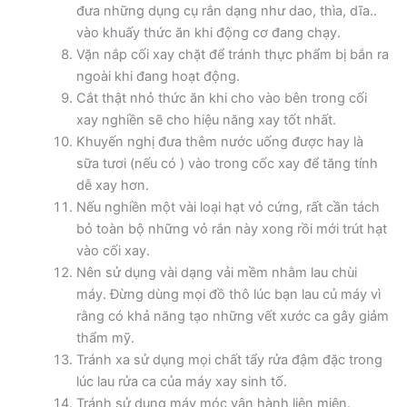
đưa những dụng cụ rắn dạng như dao, thìa, dĩa..
vào khuấy thức ăn khi động cơ đang chạy.
Vặn nắp cối xay chặt để tránh thực phẩm bị bắn ra
ngoài khi đang hoạt động.
Cắt thật nhỏ thức ăn khi cho vào bên trong cối
xay nghiền sẽ cho hiệu năng xay tốt nhất.
Khuyến nghị đưa thêm nước uống được hay là
sữa tươi (nếu có ) vào trong cốc xay để tăng tính
dễ xay hơn.
Nếu nghiền một vài loại hạt vỏ cứng, rất cần tách
bỏ toàn bộ những vỏ rắn này xong rồi mới trút hạt
vào cối xay.
Nên sử dụng vài dạng vải mềm nhằm lau chùi
máy. Đừng dùng mọi đồ thô lúc bạn lau củ máy vì
rằng có khả năng tạo những vết xước ca gây giảm
thẩm mỹ.
Tránh xa sử dụng mọi chất tẩy rửa đậm đặc trong
lúc lau rửa ca của máy xay sinh tố.
Tránh sử dụng máy móc vận hành liên miên.