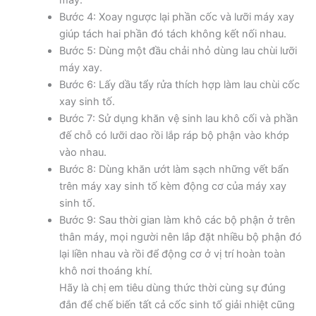
máy.
Bước 4: Xoay ngược lại phần cốc và lưỡi máy xay
giúp tách hai phần đó tách không kết nối nhau.
Bước 5: Dùng một đầu chải nhỏ dùng lau chùi lưỡi
máy xay.
Bước 6: Lấy dầu tẩy rửa thích hợp làm lau chùi cốc
xay sinh tố.
Bước 7: Sử dụng khăn vệ sinh lau khô cối và phần
đế chỗ có lưỡi dao rồi lắp ráp bộ phận vào khớp
vào nhau.
Bước 8: Dùng khăn ướt làm sạch những vết bẩn
trên máy xay sinh tố kèm động cơ của máy xay
sinh tố.
Bước 9: Sau thời gian làm khô các bộ phận ở trên
thân máy, mọi người nên lắp đặt nhiều bộ phận đó
lại liền nhau và rồi để động cơ ở vị trí hoàn toàn
khô nơi thoáng khí.
Hãy là chị em tiêu dùng thức thời cùng sự đúng
đắn để chế biến tất cả cốc sinh tố giải nhiệt cũng