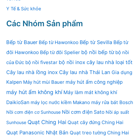
Y Tế & Sức khỏe
Các Nhóm Sản phẩm
Bếp từ Bauer
Bếp từ Sevilla
Bếp từ Hawonkoo
Bếp từ
bộ nồi bếp từ
đôi Hawonkoo
Bếp từ đôi Spelier
bộ nồi
bộ nồi inox
cây lau nhà loại tốt
của Đức
bộ nồi fivestar
Cây lau nhà lồng inox
Cây lau nhà Thái Lan
Gia dụng
Kalpen
Máy hút mùi Bauer
máy hút ẩm công nghiệp
máy hút ẩm không khí
Máy làm mát không khí
DaikioSan
máy lọc nước kiềm Makano
máy rửa bát Bosch
Nồi cơm điện Sato
Nồi cơm điện cơ Sunhouse
Nồi áp suất
Quạt Ching Hai
Quạt cây đứng Ching Hai
Sunhouse
Quạt Panasonic Nhật Bản
Quạt treo tường Ching Hai