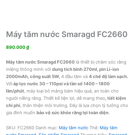
Máy tăm nước Smaragd FC2660
890.000
₫
Máy tăm nước Smaragd FC2660
là thiết bị chăm sóc răng
miệng thông minh với
dung tích bình 270ml, pin Li-ion
2000mAh, công suất 5W,
4 đầu tăm và
4 chế độ làm sạch.
Với
áp lực nước 30 – 110psi và tần số 1400 – 1800
lần/phút
, máy loại bỏ mảng bám hiệu quả, an toàn cho
người niềng răng. Thiết kế tiện lợi, dễ mang theo
, tiết kiệm
chi phí
, thân thiện môi trường. Đây là lựa chọn lý tưởng cho
gia đình muốn
bảo vệ sức khỏe răng lợi toàn diện
.
SKU:
FC2660
Danh mục:
Máy tăm nước
Thẻ:
Máy tăm