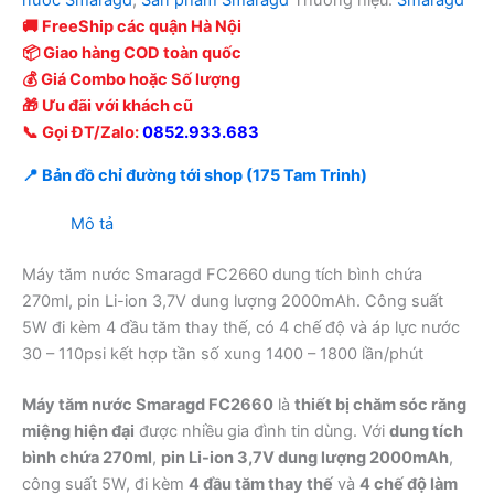
nước Smaragd
,
Sản phẩm Smaragd
Thương hiệu:
Smaragd
🚚 FreeShip các quận Hà Nội
📦 Giao hàng COD toàn quốc
💰 Giá Combo hoặc Số lượng
🎁 Ưu đãi với khách cũ
📞 Gọi ĐT/Zalo:
0852.933.683
📍 Bản đồ chỉ đường tới shop (175 Tam Trinh)
Mô tả
Máy tăm nước Smaragd FC2660 dung tích bình chứa
270ml, pin Li-ion 3,7V dung lượng 2000mAh. Công suất
5W đi kèm 4 đầu tăm thay thế, có 4 chế độ và áp lực nước
30 – 110psi kết hợp tần số xung 1400 – 1800 lần/phút
Máy tăm nước Smaragd FC2660
là
thiết bị chăm sóc răng
miệng hiện đại
được nhiều gia đình tin dùng. Với
dung tích
bình chứa 270ml
,
pin Li-ion 3,7V dung lượng 2000mAh
,
công suất 5W, đi kèm
4 đầu tăm thay thế
và
4 chế độ làm