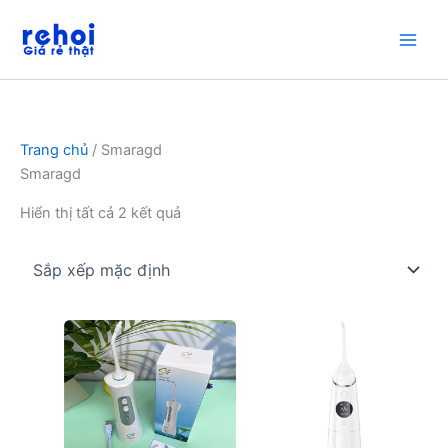
Nhảy
tới
nội
dung
Trang chủ
/ Smaragd
Smaragd
Hiển thị tất cả 2 kết quả