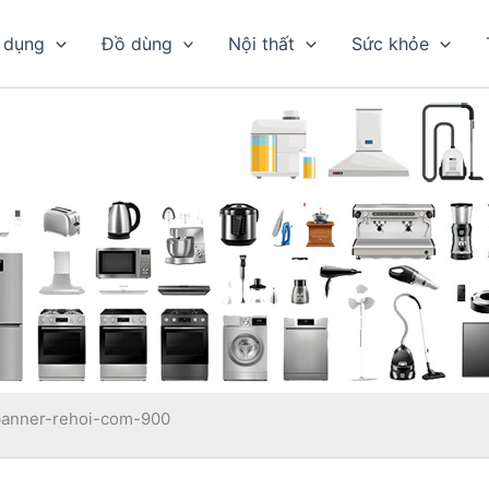
 dụng
Đồ dùng
Nội thất
Sức khỏe
banner-rehoi-com-900