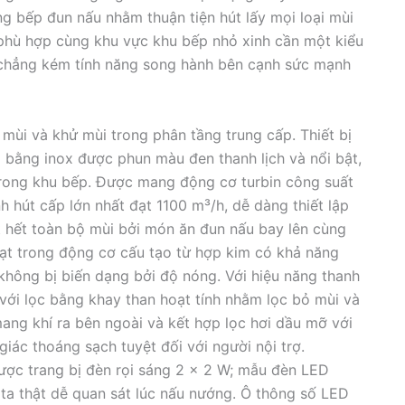
g bếp đun nấu nhằm thuận tiện hút lấy mọi loại mùi
phù hợp cùng khu vực khu bếp nhỏ xinh cần một kiểu
chẳng kém tính năng song hành bên cạnh sức mạnh
mùi và khử mùi trong phân tầng trung cấp. Thiết bị
bằng inox được phun màu đen thanh lịch và nổi bật,
trong khu bếp. Được mang động cơ turbin công suất
h hút cấp lớn nhất đạt 1100 m³/h, dễ dàng thiết lập
t hết toàn bộ mùi bởi món ăn đun nấu bay lên cùng
uạt trong động cơ cấu tạo từ hợp kim có khả năng
không bị biến dạng bởi độ nóng. Với hiệu năng thanh
 với lọc bằng khay than hoạt tính nhằm lọc bỏ mùi và
mang khí ra bên ngoài và kết hợp lọc hơi dầu mỡ với
ác thoáng sạch tuyệt đối với người nội trợ.
ợc trang bị đèn rọi sáng 2 x 2 W; mẫu đèn LED
 ta thật dễ quan sát lúc nấu nướng. Ô thông số LED