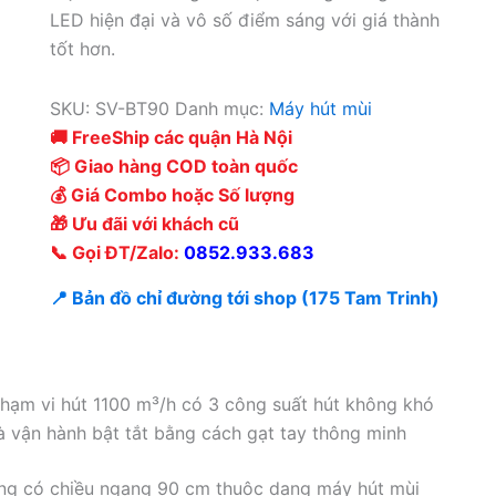
LED hiện đại và vô số điểm sáng với giá thành
tốt hơn.
SKU:
SV-BT90
Danh mục:
Máy hút mùi
🚚 FreeShip các quận Hà Nội
📦 Giao hàng COD toàn quốc
💰 Giá Combo hoặc Số lượng
🎁 Ưu đãi với khách cũ
📞 Gọi ĐT/Zalo:
0852.933.683
📍 Bản đồ chỉ đường tới shop (175 Tam Trinh)
hạm vi hút 1100 m³/h có 3 công suất hút không khó
à vận hành bật tắt bằng cách gạt tay thông minh
ẳng có chiều ngang 90 cm thuộc dạng máy hút mùi