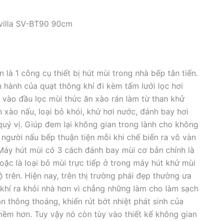
villa SV-BT90 90cm
1 công cụ thiết bị hút mùi trong nhà bếp tân tiến.
hành của quạt thông khí đi kèm tấm lưới lọc hơi
vào đầu lọc mùi thức ăn xào rán làm từ than khử
 xào nấu, loại bỏ khói, khử hơi nước, đánh bay hơi
uý vị. Giúp đem lại không gian trong lành cho không
m người nấu bếp thuận tiện mỗi khi chế biến ra vô vàn
Máy hút mùi có 3 cách đánh bay mùi cơ bản chính là
hoặc là loại bỏ mùi trực tiếp ở trong máy hút khử mùi
trên. Hiện nay, trên thị trường phái đẹp thường ưa
hí ra khỏi nhà hơn vì chẳng những làm cho làm sạch
n thông thoáng, khiến rút bớt nhiệt phát sinh của
mềm hơn. Tuy vậy nó còn tùy vào thiết kế không gian