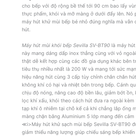
cho bếp với độ rộng bề thế tới 90 cm bao lấy vùn
thực phẩm, khói và mỡ màng ở dưới đẩy lên. Nó 
máy hút khử mùi bếp bé nhỏ đúng nghĩa mà vẫn 
hút.
Máy hút mùi khói bếp Sevilla SV-BT90
là máy hút 
này mang dáng dấp inox thẳng cùng với vỏ ngoài 
thật dễ kết hợp cùng các đồ gia dụng khác bên 
tiêu thụ nhiều nhất là 200 W và mang tới sức mạn
hiệu năng hút cùng 3 cấp tùy chỉnh chắn chắn hú
không khí có hại và nhiệt bên trong bếp. Cánh q
chịu độ nóng, nâng cao độ bền lâu, giảm bớt ồn, 
lọc khí xấu, khói theo cách hút đưa ra ngoài kèm
tạp khí ô nhiễm tại chỗ kể cả khi chẳng lắp ống 
màng chặn bằng Aluminium 5 lớp mang đến cảm gi
≪i>Máy hút khử sạch mùi bếp Sevilla SV-BT90 đư
giảm thiểu năng lượng giúp chiếu sáng bếp khiến