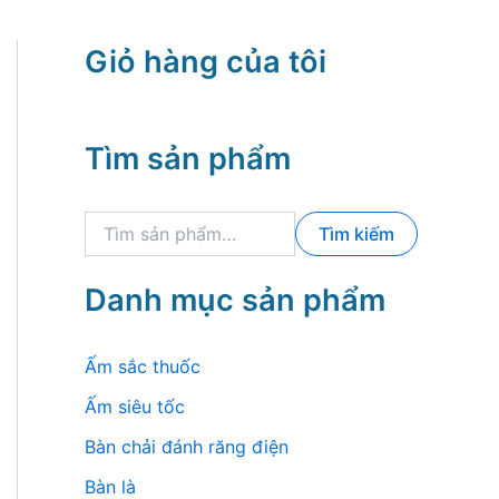
Giỏ hàng của tôi
Tìm sản phẩm
T
Tìm kiếm
ì
m
k
Danh mục sản phẩm
i
ế
m
Ấm sắc thuốc
:
Ấm siêu tốc
Bàn chải đánh răng điện
Bàn là