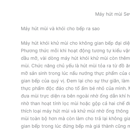
Máy hút mùi Se
Máy hút mùi và khói cho bếp ra sao
Máy hút khói khử mùi cho không gian bếp đại diện là 
Phương thức mỗi khi hoạt động tương tự kiểu vận 
dầu mỡ, vài dòng máy hút khói khử mùi còn thêm 
mùi. Chức năng chủ yếu là hút mùi tỏa ra từ đồ ăn
mỡ sản sinh trong lúc nấu nướng thực phẩm của q
gian bếp của quý vị. Đem lại cho sự thư giãn, là
thực phẩm độc đáo cho tổ ấm bé nhỏ của mình. 
đưa mùi trực diện ra bên ngoài nhờ ống dẫn khí 
nhờ than hoạt tính lọc mùi hoặc gộp cả hai chế độ 
thích loại máy hút mùi và khử mùi nhờ ống thông k
mùi toàn bộ hơn mà còn làm cho trả lại không gia
gian bếp trong lúc đứng bếp mà giá thành cũng 