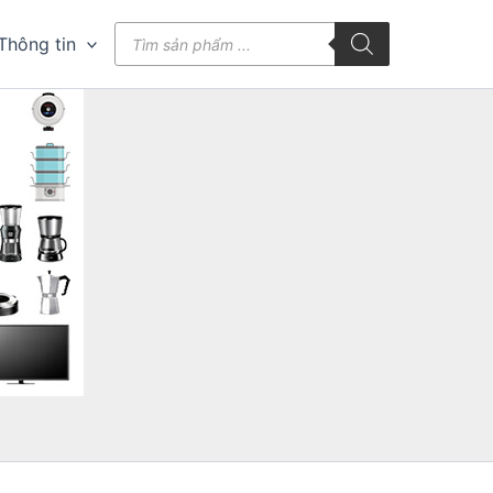
Tìm
Thông tin
kiếm
sản
phẩm