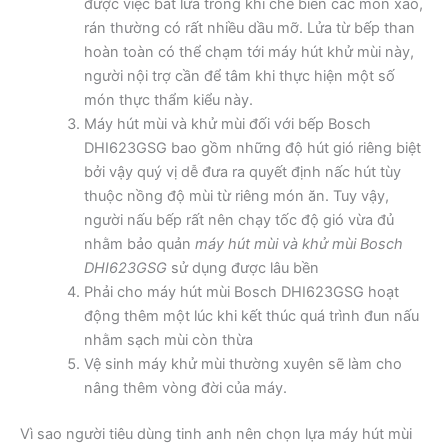
được việc bắt lửa trong khi chế biến các món xào,
rán thường có rất nhiều dầu mỡ. Lửa từ bếp than
hoàn toàn có thể chạm tới máy hút khử mùi này,
người nội trợ cần để tâm khi thực hiện một số
món thực thẩm kiểu này.
Máy hút mùi và khử mùi đối với bếp Bosch
DHI623GSG bao gồm những độ hút gió riêng biệt
bởi vậy quý vị dễ đưa ra quyết định nấc hút tùy
thuộc nồng độ mùi từ riêng món ăn. Tuy vậy,
người nấu bếp rất nên chạy tốc độ gió vừa đủ
nhằm bảo quản
máy hút mùi và khử mùi Bosch
DHI623GSG
sử dụng được lâu bền
Phải cho máy hút mùi Bosch DHI623GSG hoạt
động thêm một lúc khi kết thúc quá trình đun nấu
nhằm sạch mùi còn thừa
Vệ sinh máy khử mùi thường xuyên sẽ làm cho
nâng thêm vòng đời của máy.
Vì sao người tiêu dùng tinh anh nên chọn lựa máy hút mùi