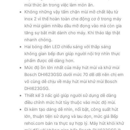
mùi thức ăn trong việc làm món ăn.
Không những vậy tấm chặn mùi mỡ chất liệu từ
inox 2 vì thế hoàn toàn che động cơ ở trong máy
khử mùi giảm nhiều dầu mỡ đọng vào mà còn gia
tăng sự bắt mắt dành cho máy. Khi tháo lắp thật
nhanh chóng.
Hai bóng đèn LED chiếu sáng với thắp sáng
không gian bếp đun giúp người nội trợ nhìn thực
phẩm được dễ dàng hơn.
Mức độ ồn lớn nhất của máy hút mùi và khử mùi
Bosch DHI623GSG dưới mức 70 dB dB nên chị em
vô cùng dễ chịu về máy hút mùi khử mùi Bosch
DHI623GSG.
Thiết kế 3 nấc gió giúp người sử dụng dễ dàng
điều chỉnh mức hút tùy thuộc vào mức độ mùi.
Đi kèm tạo dáng dễ nhìn, nổi bật, công suất hút
lớn, thuận tiện sử dụng và lau dọn, mức giá Bếp
rehoi.com bán ra thực sự hợp lý. Máy hút khói khử