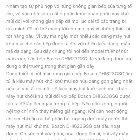
Nhằm tạo sự phù hợp với từng không gian bếp của từng tổ
ấm, vô vàn nhà sản xuất ở phân khúc phân phối máy khử
mùi đối với không gian bếp đã mỗi lúc cải tổ các trang bị
của mình để có thể mang tới cho mọi quý vị những thiết bị
tốt hàng đầu. Vì vậy mà ngày một nhiều các dạng máy hút
khử mùi cho căn bếp được ra đời với nhiều kiểu dáng, mẫu
mã đa dạng. Sau đây chúng tôi nói đến model
thiết bị hút
mùi trong căn bếp Bosch DHI623GSG
đã và đang được ưa
dùng ở thị trường trong thời gian gần đây.
Dạng thiết bị hút mùi trong gian bếp Bosch DHI623GSG âm
tủ là kiểu máy hút khói khử mùi sở hữu dáng gọn gàng nhất
nếu so với tất cả một số kiểu máy hút khử sạch mùi khác.
Máy hút khói khử mùi đối với bếp Bosch DHI623GSG được
tạo ra để lắp âm ngay trong tủ bếp. Nếu gắn xong, người
nội trợ chỉ nhìn thấy miếng giá ngang. Khi cần hoạt động
chị em chỉ cần rút bộ phận hút ngang dưới máy ra tức thì
máy hút mùi khử mùi Bosch DHI623GSG bắt đầu hoạt
động. Có sức hút vừa phải, hoạt động êm ái, bởi vậy máy