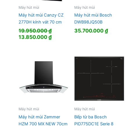
Máy hút mùi
Máy hút mùi
Máy hút mùi Canzy CZ
Máy hút mùi Bosch
2770H kính vát 70 cm
DWB98JQ50B
19.950.000
₫
35.700.000
₫
Giá
Giá
13.850.000
₫
gốc
hiện
là:
tại
19.950.000 ₫.
là:
13.850.000 ₫.
Máy hút mùi
Máy hút mùi
Máy hút mùi Zemmer
Bếp từ ba Bosch
HZM 700 MX NEW 70cm
PID775DC1E Serie 8