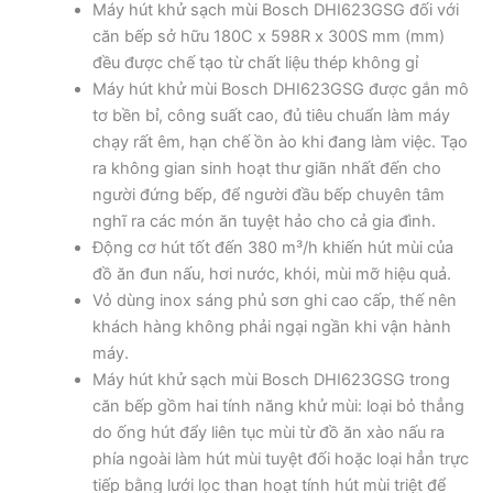
Máy hút khử sạch mùi Bosch DHI623GSG đối với
căn bếp sở hữu 180C x 598R x 300S mm (mm)
đều được chế tạo từ chất liệu thép không gỉ
Máy hút khử mùi Bosch DHI623GSG được gắn mô
tơ bền bỉ, công suất cao, đủ tiêu chuẩn làm máy
chạy rất êm, hạn chế ồn ào khi đang làm việc. Tạo
ra không gian sinh hoạt thư giãn nhất đến cho
người đứng bếp, để người đầu bếp chuyên tâm
nghĩ ra các món ăn tuyệt hảo cho cả gia đình.
Động cơ hút tốt đến 380 m³/h khiến hút mùi của
đồ ăn đun nấu, hơi nước, khói, mùi mỡ hiệu quả.
Vỏ dùng inox sáng phủ sơn ghi cao cấp, thế nên
khách hàng không phải ngại ngần khi vận hành
máy.
Máy hút khử sạch mùi Bosch DHI623GSG trong
căn bếp gồm hai tính năng khử mùi: loại bỏ thẳng
do ống hút đẩy liên tục mùi từ đồ ăn xào nấu ra
phía ngoài làm hút mùi tuyệt đối hoặc loại hẳn trực
tiếp bằng lưới lọc than hoạt tính hút mùi triệt để