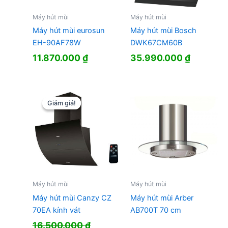
Máy hút mùi
Máy hút mùi
Máy hút mùi eurosun
Máy hút mùi Bosch
EH-90AF78W
DWK67CM60B
11.870.000
₫
35.990.000
₫
Giảm giá!
Giảm giá!
Máy hút mùi
Máy hút mùi
Máy hút mùi Canzy CZ
Máy hút mùi Arber
70EA kính vát
AB700T 70 cm
16.500.000
₫