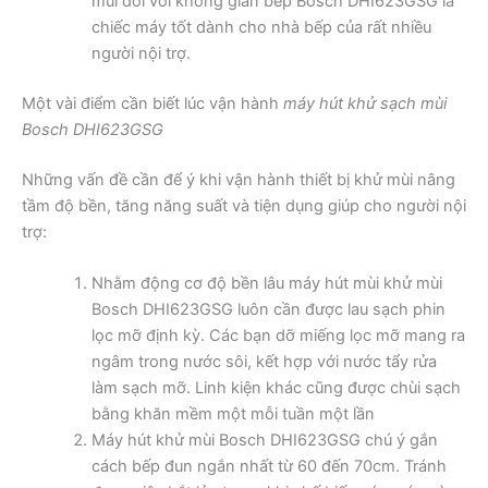
mùi đối với không gian bếp Bosch DHI623GSG là
chiếc máy tốt dành cho nhà bếp của rất nhiều
người nội trợ.
Một vài điểm cần biết lúc vận hành
máy hút khử sạch mùi
Bosch DHI623GSG
Những vấn đề cần để ý khi vận hành thiết bị khử mùi nâng
tầm độ bền, tăng năng suất và tiện dụng giúp cho người nội
trợ:
Nhằm động cơ độ bền lâu máy hút mùi khử mùi
Bosch DHI623GSG luôn cần được lau sạch phin
lọc mỡ định kỳ. Các bạn dỡ miếng lọc mỡ mang ra
ngâm trong nước sôi, kết hợp với nước tẩy rửa
làm sạch mỡ. Linh kiện khác cũng được chùi sạch
bằng khăn mềm một mỗi tuần một lần
Máy hút khử mùi Bosch DHI623GSG chú ý gắn
cách bếp đun ngắn nhất từ 60 đến 70cm. Tránh