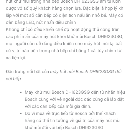
hút khử mùi trong nhà bếp Bosch DHI623GSG âm tủ luôn
được vô số quý khách hàng chọn lựa. Đặc biệt là hợp lý khi
lắp với một số căn bếp có diện tích nấu ăn nhỏ bé. Máy có
đèn bằng LED, nút nhấn điều chỉnh
Không chỉ có điều khiển chế độ hoạt động thủ công trên
các phím ấn của máy hút khói khử mùi Bosch DHI623GSG,
mọi người còn dễ dàng điều khiển cho máy hút mùi tại bất
cứ vị trí nào bên trong nhà bếp chỉ bằng 1 cái tùy chỉnh từ
xa tiện lợi.
Đặc trưng nổi bật của
máy hút mùi Bosch DHI623GSG đối
với bếp
Máy khử mùi Bosch DHI623GSG đến từ nhãn hiệu
Bosch cùng với vẻ ngoài độc đáo cũng dễ lắp đặt
với các căn bếp của mỗi gia đình.
Do vì mua về trực tiếp từ Bosch bởi thế khách
hàng có thể tin tưởng về giá trị của máy hút mùi
khử mùi đối với bếp Bosch DHI623GSG.