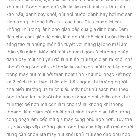
khử mùi. Công dụng chủ yếu là làm mất mùi của thức ăn
xào nấu, đánh bay khói, hút hơi nước, đánh bay hơi mỡ sản
sinh trong khi chế biến của các bạn. Giúp mang lại bầu
không khí trong lành cho gian bếp của gia đình bạn. Đem
đến cho cảm giác dễ chịu, làm người chế biến thuận tiện khi
sáng tạo ra những món ăn tuyệt vời mang lại cho mái ấm
thân yêu mình. Máy hút mùi khử mùi gồm 3 phương pháp
đánh bay mùi chủ yếu đó là hút ép mùi trực diện ra khỏi nhà
nhờ đường ống dẫn khí hoặc là loại sạch mùi trực tiếp ngay
trong máy hút mùi bởi than hoạt tính khử mùi hoặc kết hợp
cả 2 cách thức trên. Hiện giờ, bên ngoài thị trường người
chế biến thường ưa thích kiểu máy hút khử sạch mùi theo
ống thông khí ra khỏi nhà hơn vì không chỉ khiến cho khử
mùi triệt để hơn mà còn làm cho trả lại không khí thông
thoáng, làm giảm bớt nhiệt phát sinh trong gian bếp trong
công đoạn làm bếp mà giá máy cũng phù hợp hơn. Tuy thế
tùy vào sắp xếp không gian tổng thể của bếp nấu mà người
dùng cần chọn lựa máy hút khói khử mùi sao cho phù hợp.