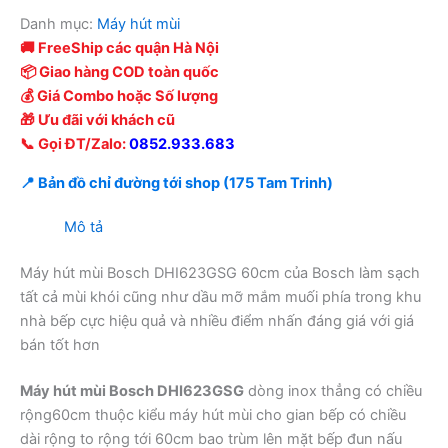
Danh mục:
Máy hút mùi
🚚 FreeShip các quận Hà Nội
📦 Giao hàng COD toàn quốc
💰 Giá Combo hoặc Số lượng
🎁 Ưu đãi với khách cũ
📞 Gọi ĐT/Zalo:
0852.933.683
📍 Bản đồ chỉ đường tới shop (175 Tam Trinh)
Mô tả
Máy hút mùi Bosch DHI623GSG 60cm của Bosch làm sạch
tất cả mùi khói cũng như dầu mỡ mắm muối phía trong khu
nhà bếp cực hiệu quả và nhiều điểm nhấn đáng giá với giá
bán tốt hơn
Máy hút mùi Bosch DHI623GSG
dòng inox thẳng có chiều
rộng60cm thuộc kiểu máy hút mùi cho gian bếp có chiều
dài rộng to rộng tới 60cm bao trùm lên mặt bếp đun nấu