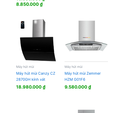
Giá
Giá
8.850.000
₫
gốc
hiện
là:
tại
16.500.000 ₫.
là:
8.850.000 ₫.
Máy hút mùi
Máy hút mùi
Máy hút mùi Canzy CZ
Máy hút mùi Zemmer
2870GH kính vát
HZM G01F6
18.980.000
₫
9.580.000
₫