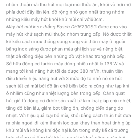
nhằm thoải mái thu hút mọi loại mùi thức ăn, khói và hơi mỡ
phía dưới đẩy lên lên. độ rộng nhỏ gọn nhất trong nhóm
những kiểu máy hút khói khử mùi chỉ với60cm.
Máy hút mùi inox thẳng Bosch DHI623GSG
được cho vào
máy hút khử sạch mùi thuộc nhóm trung cấp. Nó được thiết
kế kiểu cách inox thẳng song song với thân máy ở ngoài
bằng inox sáng được phun màu ghi lịch sự và riêng biệt,
thật dễ đồng điệu bên những đồ vật khác trong nhà bếp.
Sở hữu động cơ turbin máy dùng nhiều nhất là 136 W và
mang tới khả năng hút tối đa được 380 m³/h, thuận tiện
điều khiển hiệu năng hút với 3 mức độ to nhỏ nó sẽ hút
sạch tất cả mùi bởi đồ ăn chế biến bốc ra cũng như tạp khí
ô nhiễm cũng như nhiệt lượng bên trong bếp. Cánh quạt
hút gió từ động cơ được sản xuất từ kim loại giúp chịu nhiệt,
tăng độ bền lâu, giảm bớt tiếng ồn, chống biến dạng do
nhiệt. Với hiệu quả loại bỏ mùi, khói bằng cách thức hút đưa
ra phía ngoài đi kèm thanh lọc qua khay than hoạt tính giúp
khử mùi và không khí độc hại luôn trong máy kể cả trường
hợp chẳng có ống hút khí ra ngoài và khả năng chặn hơi