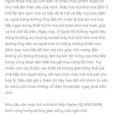
người thoải mái lúc chế biến ra nhiều thực phẩm tuyệt vời
cho mái ấm thân yêu của mình. Máy hút mùi khử mùi gồm 3
chế độ làm sạch mùi cơ bản đó là hút và đẩy mùi trực diện
ra ngoài bằng đường ống dẫn khí hoặc là loại bỏ mùi trực
tiếp ngay trong thiết bị hút mùi bởi than khử mùi hoặc gộp
cả hai chế độ trên. Ngày nay, ở ngoài thị trường người tiêu
dùng thường ưa chuộng model máy hút khói khử mùi nhờ
đường ống dẫn ra ngoài hơn vì chẳng những khiến cho
đánh bay mùi triệt để hơn mà còn giúp cho mang đến
không khí thông thoáng, làm hạ bớt độ nóng của nhà bếp
trong công đoạn làm bếp mà giá mua cũng tốt hơn. Tuy
nhiên còn tùy thuộc vào thiết kế không gian tổng thể của
nhà bếp mà người dùng cần lựa chọn máy hút mùi sao cho
hợp lý. Nếu cần gợi ý thêm thì hãy trao đổi với nhóm tư vấn
từ rehoi.com theo những số điện thoại/zalo ngay phía trên
nhé.
Nhu cầu cần
máy hút mùi khói bếp Faster ISLAND 6688
kính cong trong không gian sống của ngôi nhà