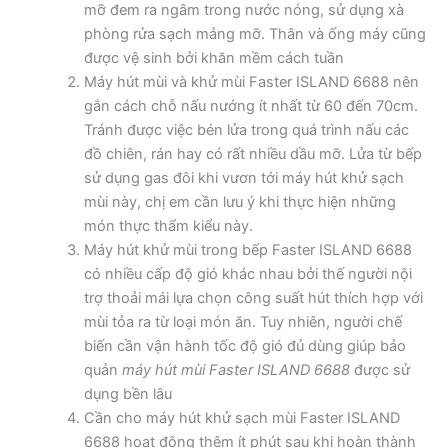
mỡ đem ra ngâm trong nước nóng, sử dụng xà
phòng rửa sạch mảng mỡ. Thân và ống máy cũng
được vệ sinh bởi khăn mềm cách tuần
Máy hút mùi và khử mùi Faster ISLAND 6688 nên
gắn cách chỗ nấu nướng ít nhất từ 60 đến 70cm.
Tránh được việc bén lửa trong quá trình nấu các
đồ chiên, rán hay có rất nhiều dầu mỡ. Lửa từ bếp
sử dụng gas đôi khi vươn tới máy hút khử sạch
mùi này, chị em cần lưu ý khi thực hiện những
món thực thẩm kiểu này.
Máy hút khử mùi trong bếp Faster ISLAND 6688
có nhiều cấp độ gió khác nhau bởi thế người nội
trợ thoải mái lựa chọn công suất hút thích hợp với
mùi tỏa ra từ loại món ăn. Tuy nhiên, người chế
biến cần vận hành tốc độ gió đủ dùng giúp bảo
quản
máy hút mùi Faster ISLAND 6688
được sử
dụng bền lâu
Cần cho máy hút khử sạch mùi Faster ISLAND
6688 hoạt động thêm ít phút sau khi hoàn thành