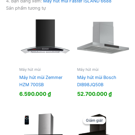
4. Bạn đang xem:
Máy hút mùi Faster ISLAND 6688
Sản phẩm tương tự
Máy hút mùi
Máy hút mùi
Máy hút mùi Zemmer
Máy hút mùi Bosch
HZM 700SB
DIB98JQ50B
6.590.000
₫
52.700.000
₫
Giảm giá!
Giảm giá!