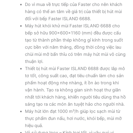
Do vì mua về trực tiếp của Faster cho nên khách
hàng có thể an tâm về giá trị của thiết bị hút mùi
đối với bếp Faster ISLAND 6688.
Máy hút khói khử mùi Faster ISLAND 6688 cho
bếp sở hữu 900x600x1160 (mm) đều được cấu
tạo từ thành phần thép không gỉ kính trong suốt
cực bền với năm tháng, đồng thời công việc lau
chùi mùi mỡ bẩn thỉu có trên máy hút mùi vô cùng
thuận lợi.
Thiết bị hút mùi Faster ISLAND 6688 được lắp mô
tơ tốt, công suất cao, đạt tiêu chuẩn làm cho sản
phẩm hoạt động nhẹ nhàng, ít ồn ào trong khi
vận hành. Tạo ra không gian sinh hoạt thư giãn
nhất tới khách hàng, khiến người tiêu dùng tha hồ
sáng tạo ra các món ăn tuyệt hảo cho người nhà.
Máy hút lớn đạt 1000 m³/h giúp lọc sạch mùi từ
thực phẩm đun nấu, hơi nước, khói bếp, mùi mỡ
hiệu quả.
Vỏ sử dụng Inox – Kính loại tốt, vì vậy quý vị