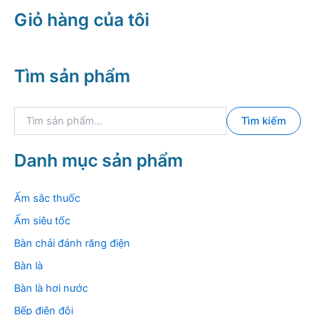
Giỏ hàng của tôi
Tìm sản phẩm
T
Tìm kiếm
ì
m
k
Danh mục sản phẩm
i
ế
m
Ấm sắc thuốc
:
Ấm siêu tốc
Bàn chải đánh răng điện
Bàn là
Bàn là hơi nước
Bếp điện đôi