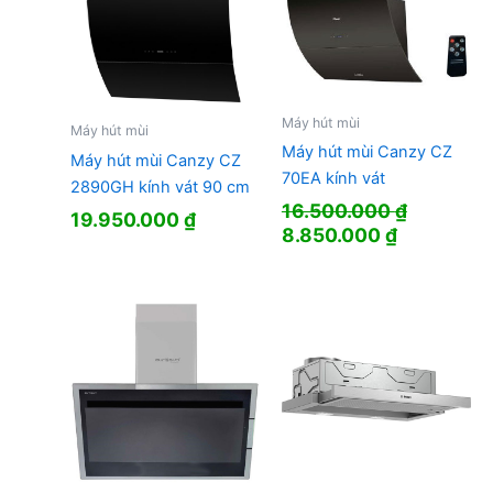
Máy hút mùi
Máy hút mùi
Máy hút mùi Canzy CZ
Máy hút mùi Canzy CZ
70EA kính vát
2890GH kính vát 90 cm
16.500.000
₫
19.950.000
₫
Giá
Giá
8.850.000
₫
gốc
hiện
là:
tại
16.500.000 ₫.
là:
8.850.000