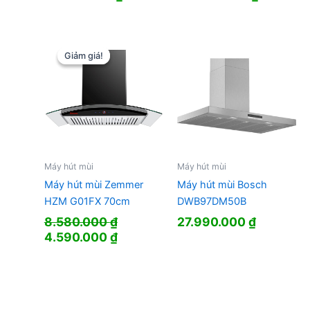
Giảm giá!
Giảm giá!
Máy hút mùi
Máy hút mùi
Máy hút mùi Zemmer
Máy hút mùi Bosch
HZM G01FX 70cm
DWB97DM50B
8.580.000
₫
27.990.000
₫
Giá
Giá
4.590.000
₫
gốc
hiện
là:
tại
8.580.000 ₫.
là:
4.590.000 ₫.