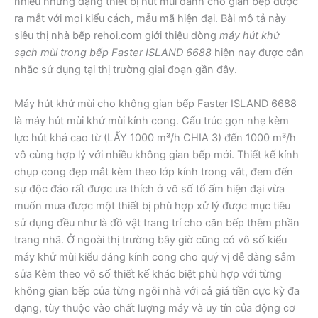
nhiều những dạng thiết bị hút mùi dành cho gian bếp được
ra mắt với mọi kiểu cách, mẫu mã hiện đại. Bài mô tả này
siêu thị nhà bếp rehoi.com giới thiệu dòng
máy hút khử
sạch mùi trong bếp Faster ISLAND 6688
hiện nay được cân
nhắc sử dụng tại thị trường giai đoạn gần đây.
Máy hút khử mùi cho không gian bếp Faster ISLAND 6688
là máy hút mùi khử mùi kính cong. Cấu trúc gọn nhẹ kèm
lực hút khá cao từ (LẤY 1000 m³/h CHIA 3) đến 1000 m³/h
vô cùng hợp lý với nhiều không gian bếp mới. Thiết kế kính
chụp cong đẹp mắt kèm theo lớp kính trong vắt, đem đến
sự độc đáo rất được ưa thích ở vô số tổ ấm hiện đại vừa
muốn mua được một thiết bị phù hợp xử lý được mục tiêu
sử dụng đều như là đồ vật trang trí cho căn bếp thêm phần
trang nhã. Ở ngoài thị trường bây giờ cũng có vô số kiểu
máy khử mùi kiểu dáng kính cong cho quý vị dễ dàng sắm
sửa Kèm theo vô số thiết kế khác biệt phù hợp với từng
không gian bếp của từng ngôi nhà với cả giá tiền cực kỳ đa
dạng, tùy thuộc vào chất lượng máy và uy tín của động cơ