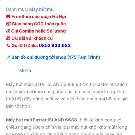
Danh mục:
Máy hút mùi
🚚 FreeShip các quận Hà Nội
📦 Giao hàng COD toàn quốc
💰 Giá Combo hoặc Số lượng
🎁 Ưu đãi với khách cũ
📞 Gọi ĐT/Zalo:
0852.933.683
📍 Bản đồ chỉ đường tới shop (175 Tam Trinh)
Mô tả
Máy hút mùi Faster ISLAND 6688 90 cm từ Faster hút sạch
mọi mùi và oi khói cũng như dầu mỡ mắm muối trong khu
nhà bếp đầy năng suất và vô vàn điểm nhấn nổi bật mà giá
bán tốt hơn
Máy hút mùi Faster ISLAND 6688
thiết kế kính cong với
chiều ngang 90cm chính là loại máy hút khói khử mùi trong
nhà bếp có kích cỡ lớn nhất ở trong những mẫu máy hút