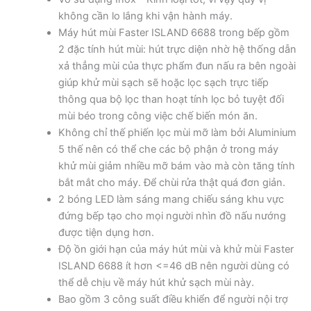
không cần lo lắng khi vận hành máy.
Máy hút mùi Faster ISLAND 6688 trong bếp gồm
2 đặc tính hút mùi: hút trực diện nhờ hệ thống dẫn
xả thẳng mùi của thực phẩm đun nấu ra bên ngoài
giúp khử mùi sạch sẽ hoặc lọc sạch trực tiếp
thông qua bộ lọc than hoạt tính lọc bỏ tuyệt đối
mùi béo trong công việc chế biến món ăn.
Không chỉ thế phiến lọc mùi mỡ làm bởi Aluminium
5 thế nên có thể che các bộ phận ở trong máy
khử mùi giảm nhiều mỡ bám vào mà còn tăng tính
bắt mắt cho máy. Để chùi rửa thật quá đơn giản.
2 bóng LED làm sáng mang chiếu sáng khu vực
đứng bếp tạo cho mọi người nhìn đồ nấu nướng
được tiện dụng hơn.
Độ ồn giới hạn của máy hút mùi và khử mùi Faster
ISLAND 6688 ít hơn <=46 dB nên người dùng có
thể dễ chịu về máy hút khử sạch mùi này.
Bao gồm 3 công suất điều khiển để người nội trợ