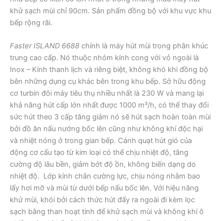
khử sạch mùi chỉ 90cm. Sản phẩm đồng bộ với khu vực khu
bếp rộng rãi.
Faster ISLAND 6688
chính là máy hút mùi trong phân khúc
trung cao cấp. Nó thuộc nhóm kính cong với vỏ ngoài là
Inox – Kính thanh lịch và riêng biệt, không khó khi đồng bộ
bên những dụng cụ khác bên trong khu bếp. Sở hữu động
cơ turbin đôi máy tiêu thụ nhiều nhất là 230 W và mang lại
khả năng hút cấp lớn nhất được 1000 m³/h, có thể thay đổi
sức hút theo 3 cấp tăng giảm nó sẽ hút sạch hoàn toàn mùi
bởi đồ ăn nấu nướng bốc lên cũng như không khí độc hại
và nhiệt nóng ở trong gian bếp. Cánh quạt hút gió của
động cơ cấu tạo từ kim loại có thể chịu nhiệt độ, tăng
cường độ lâu bền, giảm bớt độ ồn, không biến dạng do
nhiệt độ. Lớp kính chắn cường lực, chịu nóng nhằm bao
lấy hơi mỡ và mùi từ dưới bếp nấu bốc lên. Với hiệu năng
khử mùi, khói bởi cách thức hút đẩy ra ngoài đi kèm lọc
sạch bằng than hoạt tính để khử sạch mùi và không khí ô