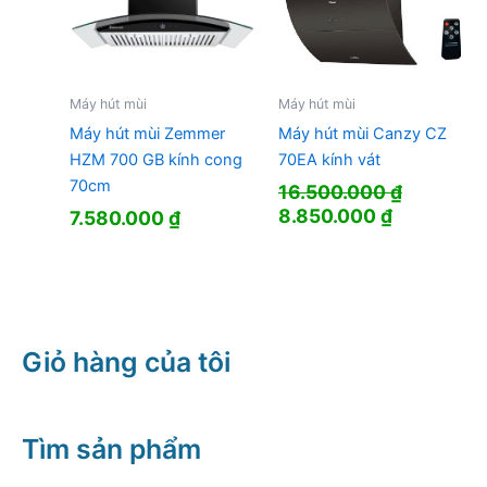
Máy hút mùi
Máy hút mùi
Máy hút mùi Zemmer
Máy hút mùi Canzy CZ
HZM 700 GB kính cong
70EA kính vát
70cm
16.500.000
₫
Giá
Giá
8.850.000
₫
7.580.000
₫
gốc
hiện
là:
tại
16.500.000 ₫.
là:
8.850.000
Giỏ hàng của tôi
Tìm sản phẩm