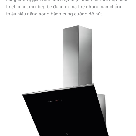
thiết bị hút mùi bếp bé đúng nghĩa thế nhưng vẫn chẳng
thiếu hiệu năng song hành cùng cường độ hút.