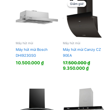
13.850.0
Giảm giá!
Giảm giá!
Máy hút mùi
Máy hút mùi
Máy hút mùi Bosch
Máy hút mùi Canzy CZ
DHI923GSG
90EA
10.500.000
₫
17.500.000
₫
Giá
Giá
9.350.000
₫
gốc
hiện
là:
tại
17.500.000 ₫.
là:
9.350.000