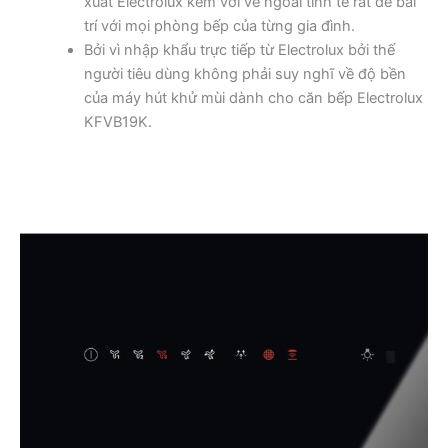
xuất Electrolux kèm với vẻ ngoài tinh tế rất dễ bài
trí với mọi phòng bếp của từng gia đình.
Bởi vì nhập khẩu trực tiếp từ Electrolux bởi thế
người tiêu dùng không phải suy nghĩ về độ bền
của máy hút khử mùi dành cho căn bếp Electrolux
KFVB19K.