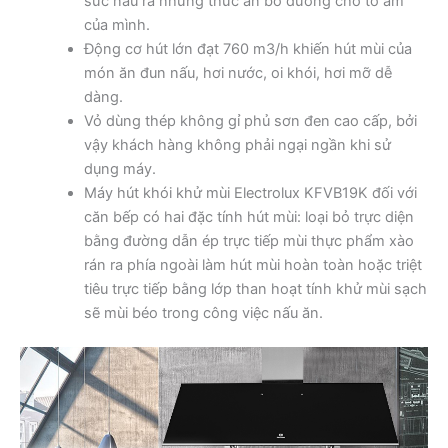
sức nấu ra những thức ăn bổ dưỡng cho tổ ấm
của mình.
Động cơ hút lớn đạt 760 m3/h khiến hút mùi của
món ăn đun nấu, hơi nước, oi khói, hơi mỡ dễ
dàng.
Vỏ dùng thép không gỉ phủ sơn đen cao cấp, bởi
vậy khách hàng không phải ngại ngần khi sử
dụng máy.
Máy hút khói khử mùi Electrolux KFVB19K đối với
căn bếp có hai đặc tính hút mùi: loại bỏ trực diện
bằng đường dẫn ép trực tiếp mùi thực phẩm xào
rán ra phía ngoài làm hút mùi hoàn toàn hoặc triệt
tiêu trực tiếp bằng lớp than hoạt tính khử mùi sạch
sẽ mùi béo trong công việc nấu ăn.