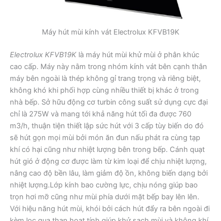
Máy hút mùi kính vát Electrolux KFVB19K
Electrolux KFVB19K
là máy hút mùi khử mùi ở phân khúc
cao cấp. Máy này nằm trong nhóm kính vát bên cạnh thân
máy bên ngoài là thép không gỉ trang trọng và riêng biệt,
không khó khi phối hợp cùng nhiều thiết bị khác ở trong
nhà bếp. Sở hữu động cơ turbin công suất sử dụng cực đại
chỉ là 275W và mang tới khả năng hút tối đa được 760
m3/h, thuận tiện thiết lập sức hút với 3 cấp tùy biến do đó
sẽ hút gọn mọi mùi bởi món ăn đun nấu phát ra cùng tạp
khí có hại cũng như nhiệt lượng bên trong bếp. Cánh quạt
hút gió ở động cơ được làm từ kim loại để chịu nhiệt lượng,
nâng cao độ bền lâu, làm giảm độ ồn, không biến dạng bởi
nhiệt lượng.Lớp kính bao cường lực, chịu nóng giúp bao
trọn hơi mỡ cũng như mùi phía dưới mặt bếp bay lên lên.
Với hiệu năng hút mùi, khói bởi cách hút đẩy ra bên ngoài đi
kèm lọc qua than hoạt tính giúp khử sạch mùi và không khí