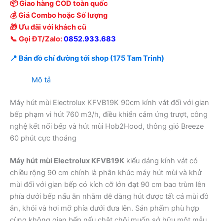
📦 Giao hàng COD toàn quốc
💰 Giá Combo hoặc Số lượng
🎁 Ưu đãi với khách cũ
📞 Gọi ĐT/Zalo:
0852.933.683
📍 Bản đồ chỉ đường tới shop (175 Tam Trinh)
Mô tả
Máy hút mùi Electrolux KFVB19K 90cm kính vát đối với gian
bếp phạm vi hút 760 m3/h, điều khiển cảm ứng trượt, công
nghệ kết nối bếp và hút mùi Hob2Hood, thông gió Breeze
60 phút cực thoáng
Máy hút mùi Electrolux KFVB19K
kiểu dáng kính vát có
chiều rộng 90 cm chính là phân khúc máy hút mùi và khử
mùi đối với gian bếp có kích cỡ lớn đạt 90 cm bao trùm lên
phía dưới bếp nấu ăn nhằm dễ dàng hút được tất cả mùi đồ
ăn, khói và hơi mỡ phía dưới đưa lên. Sản phẩm phù hợp
cùng không gian bếp nấu chật chội muốn sở hữu một mẫu