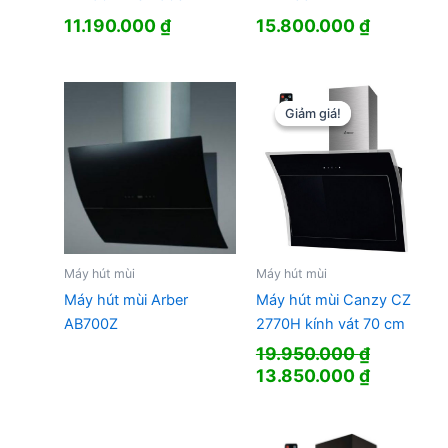
11.190.000
₫
15.800.000
₫
Giảm giá!
Giảm giá!
Máy hút mùi
Máy hút mùi
Máy hút mùi Arber
Máy hút mùi Canzy CZ
AB700Z
2770H kính vát 70 cm
19.950.000
₫
Giá
Giá
13.850.000
₫
gốc
hiện
là:
tại
19.950.000 ₫.
là: