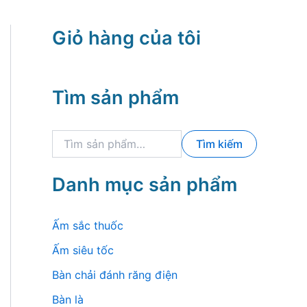
Giỏ hàng của tôi
Tìm sản phẩm
T
Tìm kiếm
ì
m
k
Danh mục sản phẩm
i
ế
m
Ấm sắc thuốc
:
Ấm siêu tốc
Bàn chải đánh răng điện
Bàn là