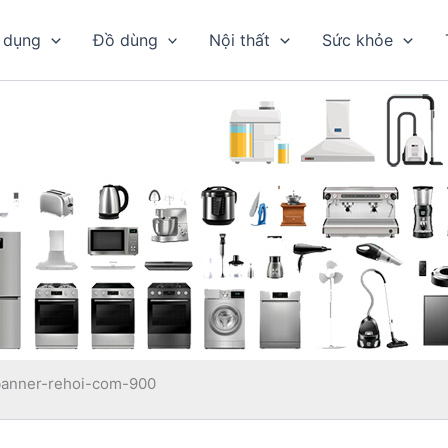
 dụng
Đồ dùng
Nội thất
Sức khỏe
banner-rehoi-com-900