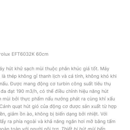
trolux EFT6032K 60cm
áy hút khử sạch mùi thuộc phân khúc giá tốt. Máy
là thép không gỉ thanh lịch và cá tính, không khó khi
nấu. Được mang động cơ turbin công suất tiêu thụ
 đa đạt 190 m3/h, có thể điều chỉnh hiệu năng hút
 mùi bởi thực phẩm nấu nướng phát ra cùng khí xấu
. Cánh quạt hút gió của động cơ được sản xuất từ hợp
n, giảm ồn ào, không bị biến dạng bởi nhiệt. Với
 đẩy ra phía ngoài và khả năng ngăn hơi mỡ bằng tấm
oàn toàn với người nội trợ.
Thiết bị hút mùi bếp