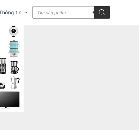
Tìm
Thông tin
kiếm
sản
phẩm