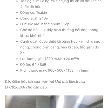
Tốc độ hút: Để người sử dụng thuận lợi điều chỉnh
4 tốc độ hút.
Động cơ: Tuabin
Công suất: 240w
Lưới lọc mỡ: bằng nhôm 3 lớp.
Chế độ hút: hút đẩy bình thường bởi ống thông
khí ra khỏi nhà
Cánh quạt: được thiết kế bằng hợp kim, chịu sức
nóng, chống biến dạng, bền bỉ cao, tiết giảm độ
ồn.
Lưu lượng gió: 1300 m3/h ±20 m³/h
Độ ồn: 64 ±8dB
Kích thước máy: 900x500x1158mm (mm)
Đặc điểm hữu ích của
máy hút khử mùi Electrolux
EFC926BAR cho căn bếp