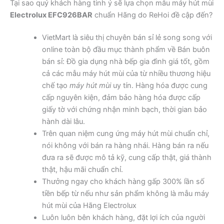
Tại sao quý khách hàng tinh ý sẽ lựa chọn mẫu máy hút mùi
Electrolux EFC926BAR
chuẩn Hãng do ReHoi đề cập đến?
VietMart là siêu thị chuyên bán sỉ lẻ song song với
online toàn bộ đầu mục thành phẩm về Bán buôn
bán sỉ: Đồ gia dụng nhà bếp gia đình giá tốt, gồm
cả các mẫu máy hút mùi của từ nhiều thương hiệu
chế tạo
máy hút mùi
uy tín. Hàng hóa được cung
cấp nguyên kiện, đảm bảo hàng hóa được cấp
giấy tờ với chứng nhận minh bạch, thời gian bảo
hành dài lâu.
Trên quan niệm cung ứng máy hút mùi chuẩn chỉ,
nói không với bán ra hàng nhái. Hàng bán ra nếu
đưa ra sẽ được mô tả kỹ, cung cấp thật, giá thành
thật, hậu mãi chuẩn chỉ.
Thưởng ngay cho khách hàng gấp 300% lần số
tiền bếp từ nếu như sản phẩm không là mẫu máy
hút mùi của Hãng Electrolux
Luôn luôn bên khách hàng, đặt lợi ích của người