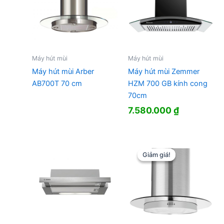
Máy hút mùi
Máy hút mùi
Máy hút mùi Arber
Máy hút mùi Zemmer
AB700T 70 cm
HZM 700 GB kính cong
70cm
7.580.000
₫
Giảm giá!
Giảm giá!