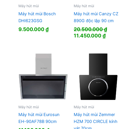
Máy hút mùi
Máy hút mùi
Máy hút mùi Bosch
Máy hút mùi Canzy CZ
DHI623GSG
890G độc lập 90 cm
9.500.000
₫
20.500.000
₫
Giá
Giá
11.450.000
₫
gốc
hiện
là:
tại
20.500.000 ₫.
là:
11.450.00
Máy hút mùi
Máy hút mùi
Máy hút mùi Eurosun
Máy hút mùi Zemmer
EH-90AF78B 90cm
HZM 700 CIRCLE kính
vát 70cm