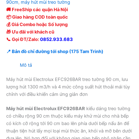
90cm
,
máy hút mùi treo tường
🚚 FreeShip các quận Hà Nội
📦 Giao hàng COD toàn quốc
💰 Giá Combo hoặc Số lượng
🎁 Ưu đãi với khách cũ
📞 Gọi ĐT/Zalo:
0852.933.683
📍 Bản đồ chỉ đường tới shop (175 Tam Trinh)
Mô tả
Máy hút mùi Electrolux EFC926BAR treo tường 90 cm, lưu
lượng hút 1300 m3/h và 4 mức công suất hút thoải mái tùy
chỉnh với điều khiển cảm ứng giản đơn
Máy hút mùi Electrolux EFC926BAR
kiểu dáng treo tường
có chiều rộng 90 cm thuộc kiểu máy khử mùi cho nhà bếp
có kích cỡ rộng tới 90 cm bao lên phía dưới bếp nấu ăn để
thuận tiện hút lấy mọi loại mùi thức ăn, khói và mỡ bên dưới
đưa lên. Nó hợp đối với không gian gian bếp nhỏ nhắn cần