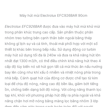
Máy hút mùi Electrolux EFC926BAR 90cm
Electrolux EFC926BAR
được đưa vào máy hút mùi khử mùi
trong phân khúc trung cao cấp. Sản phẩm thuộc phân
nhóm treo tường bên cạnh thân bên ngoài bằng thép
không gỉ lịch sự và cá tính, thoải mái phối hợp với một số
thiết bị khác bên trong bếp nấu. Sử dụng động cơ turbin
máy hút sử dụng tối đa là 240w và đưa ra khả năng hút lớn
nhất đạt 1300 m3/h, có thể điều chỉnh khả năng hút theo 4
cấp độ tùy biến nó sẽ hút gọn tất cả mùi thức ăn nấu nướng
bay lên cũng như khí xấu ô nhiễm và nhiệt nóng phía trong
nhà bếp. Cánh quạt hút của động cơ được chế tạo từ kim
loại để chịu độ nóng, nâng cao độ bền lâu, giảm bớt tiếng
ồn, chống biến dạng bởi độ nóng. Với công năng thanh lọc
tạp khí, khói với phương pháp hút đẩy ra phía ngoài và khả
năng chặn hơi mỡ nóng bằng màng lọc bằng nhôm 3 lớp
đem đến cảm giác trong sạch hoàn toàn đối với người