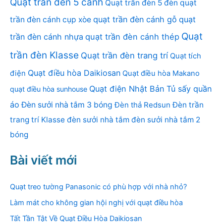
Quạt trần đèn 5 cánh
Quạt trần đèn 5 đèn
quạt
quạt trần đèn cánh gỗ
quạt
trần đèn cánh cụp xòe
Quạt
trần đèn cánh nhựa
quạt trần đèn cánh thép
trần đèn Klasse
Quạt trần đèn trang trí
Quạt tích
Quạt điều hòa Daikiosan
điện
Quạt điều hòa Makano
Quạt điện Nhật Bản
Tủ sấy quần
quạt điều hòa sunhouse
áo
Đèn sưởi nhà tắm 3 bóng
Đèn thả Redsun
Đèn trần
trang trí Klasse
đèn sưởi nhà tắm
đèn sưởi nhà tắm 2
bóng
Bài viết mới
Quạt treo tường Panasonic có phù hợp với nhà nhỏ?
Làm mát cho không gian hội nghị với quạt điều hòa
Tất Tần Tật Về Quạt Điều Hòa Daikiosan