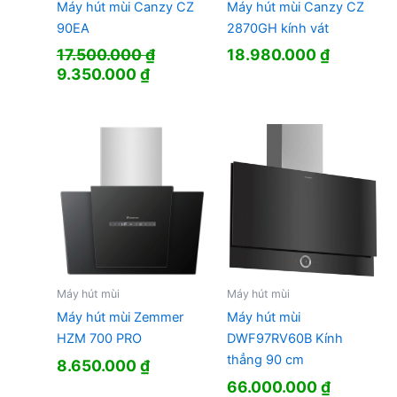
Máy hút mùi Canzy CZ
Máy hút mùi Canzy CZ
90EA
2870GH kính vát
17.500.000
₫
18.980.000
₫
Giá
Giá
9.350.000
₫
gốc
hiện
là:
tại
17.500.000 ₫.
là:
9.350.000 ₫.
Máy hút mùi
Máy hút mùi
Máy hút mùi Zemmer
Máy hút mùi
HZM 700 PRO
DWF97RV60B Kính
thẳng 90 cm
8.650.000
₫
66.000.000
₫