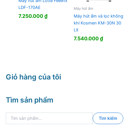
Máy hút ẩm Lotte Feelinx
LDF-170AE
Máy hút ẩm
7.250.000
₫
Máy hút ẩm và lọc không
khí Kosmen KM-30N 30
Lít
7.540.000
₫
Giỏ hàng của tôi
Tìm sản phẩm
T
Tìm kiếm
ì
m