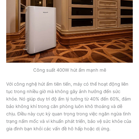
Công suất 400W hút ẩm mạnh mẽ
Với công nghệ hút ẩm tiên tiến, máy có thể hoạt động liên
tục trong nhiều giờ mà không gây ảnh hưởng đến sức
khỏe. Nó giúp duy trì độ ẩm lý tưởng từ 40% đến 60%, đảm
bảo không khí trong căn phòng luôn khô thoáng và dễ
chịu. Điều này cực kỳ quan trọng trong việc ngăn ngừa tình
trạng nấm mốc và vi khuẩn phát triển, bảo vệ sức khỏe của
gia đình bạn khỏi các vấn đề hô hấp hoặc dị ứng.