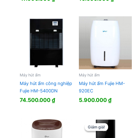
Máy hút ẩm
Máy hút ẩm
Máy hút ẩm công nghiệp
Máy hút ẩm Fujie HM-
Fujie HM-5400DN
920EC
74.500.000
₫
5.900.000
₫
Giảm giá!
Giảm giá!