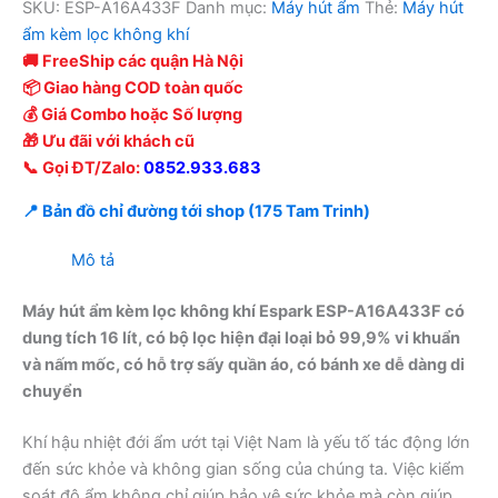
SKU:
ESP-A16A433F
Danh mục:
Máy hút ẩm
Thẻ:
Máy hút
ẩm kèm lọc không khí
🚚 FreeShip các quận Hà Nội
📦 Giao hàng COD toàn quốc
💰 Giá Combo hoặc Số lượng
🎁 Ưu đãi với khách cũ
📞 Gọi ĐT/Zalo:
0852.933.683
📍 Bản đồ chỉ đường tới shop (175 Tam Trinh)
Mô tả
Máy hút ẩm kèm lọc không khí Espark ESP-A16A433F có
dung tích 16 lít, có bộ lọc hiện đại loại bỏ 99,9% vi khuẩn
và nấm mốc, có hỗ trợ sấy quần áo, có bánh xe dễ dàng di
chuyển
Khí hậu nhiệt đới ẩm ướt tại Việt Nam là yếu tố tác động lớn
đến sức khỏe và không gian sống của chúng ta. Việc kiểm
soát độ ẩm không chỉ giúp bảo vệ sức khỏe mà còn giúp