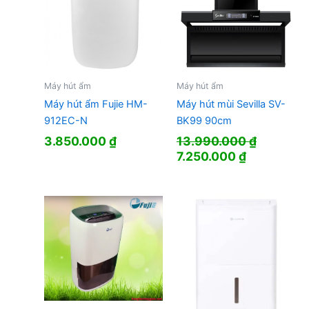
Máy hút ẩm
Máy hút ẩm
Máy hút ẩm Fujie HM-
Máy hút mùi Sevilla SV-
912EC-N
BK99 90cm
3.850.000
₫
13.990.000
₫
Giá
Giá
7.250.000
₫
gốc
hiện
là:
tại
13.990.000 ₫.
là:
7.250.000 