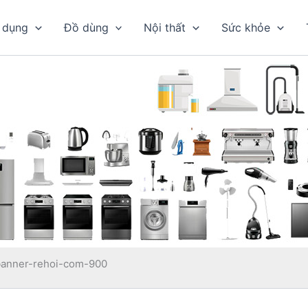
 dụng
Đồ dùng
Nội thất
Sức khỏe
banner-rehoi-com-900