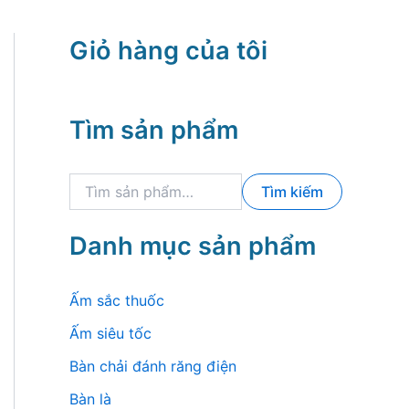
Giỏ hàng của tôi
Tìm sản phẩm
T
Tìm kiếm
ì
m
k
Danh mục sản phẩm
i
ế
m
Ấm sắc thuốc
:
Ấm siêu tốc
Bàn chải đánh răng điện
Bàn là