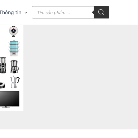
Tìm
Thông tin
kiếm
sản
phẩm