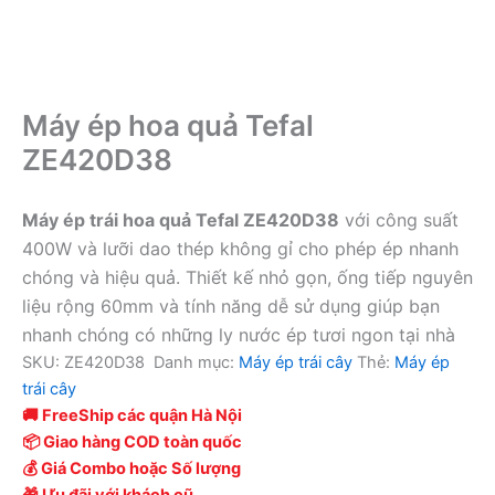
Máy ép hoa quả Tefal
ZE420D38
Máy ép trái hoa quả Tefal ZE420D38
với công suất
400W và lưỡi dao thép không gỉ cho phép ép nhanh
chóng và hiệu quả. Thiết kế nhỏ gọn, ống tiếp nguyên
liệu rộng 60mm và tính năng dễ sử dụng giúp bạn
nhanh chóng có những ly nước ép tươi ngon tại nhà
SKU:
ZE420D38
Danh mục:
Máy ép trái cây
Thẻ:
Máy ép
trái cây
🚚 FreeShip các quận Hà Nội
📦 Giao hàng COD toàn quốc
💰 Giá Combo hoặc Số lượng
🎁 Ưu đãi với khách cũ