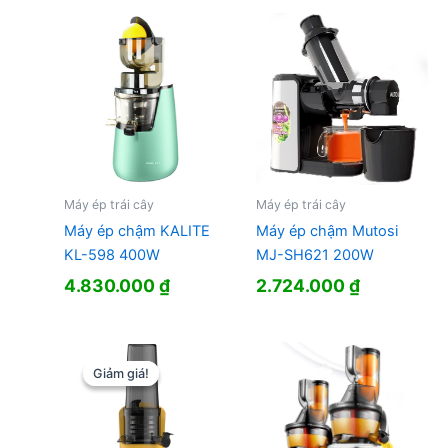
2.890.000 ₫.
là:
1.734.000 
Máy ép trái cây
Máy ép trái cây
Máy ép chậm KALITE
Máy ép chậm Mutosi
KL-598 400W
MJ-SH621 200W
4.830.000
₫
2.724.000
₫
Giảm giá!
Giảm giá!