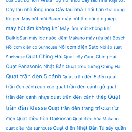
bộ nồi inox
cây lau nhà loại tốt
của Đức
bộ nồi fivestar
Cây lau nhà lồng inox
Cây lau nhà Thái Lan
Gia dụng
Kalpen
Máy hút mùi Bauer
máy hút ẩm công nghiệp
máy hút ẩm không khí
Máy làm mát không khí
DaikioSan
máy lọc nước kiềm Makano
máy rửa bát Bosch
Nồi cơm điện Sato
Nồi cơm điện cơ Sunhouse
Nồi áp suất
Quạt Ching Hai
Quạt cây đứng Ching Hai
Sunhouse
Quạt Panasonic Nhật Bản
Quạt treo tường Ching Hai
Quạt trần đèn 5 cánh
Quạt trần đèn 5 đèn
quạt
quạt trần đèn cánh gỗ
quạt
trần đèn cánh cụp xòe
Quạt
trần đèn cánh nhựa
quạt trần đèn cánh thép
trần đèn Klasse
Quạt trần đèn trang trí
Quạt tích
Quạt điều hòa Daikiosan
điện
Quạt điều hòa Makano
Quạt điện Nhật Bản
Tủ sấy quần
quạt điều hòa sunhouse