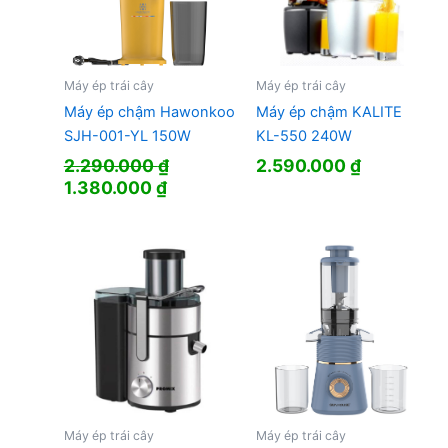
Máy ép trái cây
Máy ép trái cây
Máy ép chậm Hawonkoo
Máy ép chậm KALITE
SJH-001-YL 150W
KL-550 240W
2.290.000
₫
2.590.000
₫
Giá
Giá
1.380.000
₫
gốc
hiện
là:
tại
2.290.000 ₫.
là:
1.380.000 ₫.
Máy ép trái cây
Máy ép trái cây