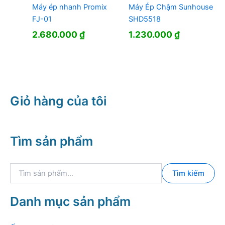
Máy ép nhanh Promix
Máy Ép Chậm Sunhouse
FJ-01
SHD5518
2.680.000
₫
1.230.000
₫
Giỏ hàng của tôi
Tìm sản phẩm
T
Tìm kiếm
ì
m
k
Danh mục sản phẩm
i
ế