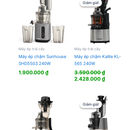
Giảm giá!
Giảm giá!
Máy ép trái cây
Máy ép trái cây
Máy ép chậm Sunhouse
Máy ép chậm Kalite KL-
SHD5503 240W
565 240W
1.900.000
₫
3.590.000
₫
Giá
Giá
2.428.000
₫
gốc
hiện
là:
tại
3.590.000 ₫.
là:
2.428.000
Giảm giá!
Giảm giá!