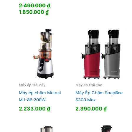
2.490.000
₫
Giá
Giá
1.850.000
₫
gốc
hiện
là:
tại
2.490.000 ₫.
là:
1.850.000 ₫.
Máy ép trái cây
Máy ép trái cây
Máy ép chậm Mutosi
Máy Ép Chậm SnapBee
MJ-86 200W
S300 Max
2.233.000
₫
2.390.000
₫