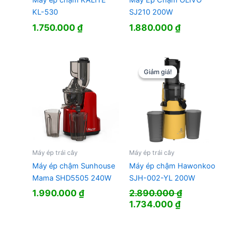
Máy ép chậm KALITE
Máy Ép Chậm OLIVO
KL-530
SJ210 200W
1.750.000
₫
1.880.000
₫
Giảm giá!
Giảm giá!
Máy ép trái cây
Máy ép trái cây
Máy ép chậm Sunhouse
Máy ép chậm Hawonkoo
Mama SHD5505 240W
SJH-002-YL 200W
1.990.000
₫
2.890.000
₫
Giá
Giá
1.734.000
₫
gốc
hiện
là:
tại