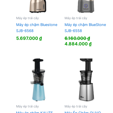
Máy ép trái cây
Máy ép trái cây
Máy ép chậm Bluestone
Máy ép chậm BlueStone
SJB-6568
SJB-6558
5.697.000
₫
6.160.000
₫
Giá
Giá
4.884.000
₫
gốc
hiện
là:
tại
6.160.000 ₫.
là:
4.884.000
Máy ép trái cây
Máy ép trái cây