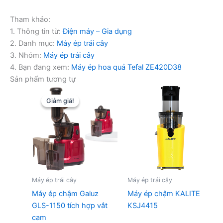
Tham khảo:
1. Thông tin từ:
Điện máy – Gia dụng
2. Danh mục:
Máy ép trái cây
3. Nhóm:
Máy ép trái cây
4. Bạn đang xem:
Máy ép hoa quả Tefal ZE420D38
Sản phẩm tương tự
Giảm giá!
Giảm giá!
Máy ép trái cây
Máy ép trái cây
Máy ép chậm Galuz
Máy ép chậm KALITE
GLS-1150 tích hợp vắt
KSJ4415
cam