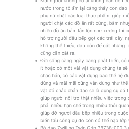
Mọi người không có ai không cần đến co
nước trong tổ ấm lại càng thấy con dao 
phụ nữ chặt các loại thực phẩm, giúp mỗ
người chặt các đồ ăn rất cứng, băm nhuy
nhiều đồ ăn bám lẫn lộn như xương thì 
hỗ trợ người đầu bếp gọt các trái cây, 
không thể thiếu, dao còn để cắt những 
cũng cần cắt ra.
Đời sống càng ngày càng phát triển, có
ít hoặc có một vài vật dụng chúng ta sẽ
chắc hẳn, có các vật dụng bao thế hệ đ
dùng và mãi mãi cũng vẫn dùng như thế 
vật đó chắc chắn dao sẽ là dụng cụ có 
giúp người nội trợ thật nhiều việc tron
phải nhiều hạn chế trong nhiều thói quen
giúp đỡ người đầu bếp nhiều trong cuộc 
biến tấu công cụ đó còn có thể nạo lớp
Bộ dao Zwilling Twin Grip 38738-000 3 m