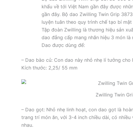
khẩu về tới Việt Nam gần đây được nhữ
gần đây. Bộ dao Zwilling Twin Grip 387
luyện tuân theo quy trình chế tạo bí mật
Tập đoàn Zwilling là thương hiệu sản xuấ
dao đẳng cấp mang nhãn hiệu 3 món là 
Dao được dùng để:
– Dao bào củ: Con dao này nhỏ nhẹ lí tưởng cho l
Kích thước: 2,25/ 55 mm
Zwilling Twin G
– Dao gọt: Nhỏ nhẹ linh hoạt, con dao gọt là hoàn 
trang trí món ăn, với 3-4 inch chiều dài, có nhiề
nhau.