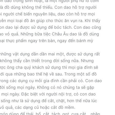
n dao trong sinh hoạt, là một người phụ nữ lo cơm
là đồ dùng không thể thiếu. Con dao hỗ trợ người
i người chế biến nguyên liệu, dao còn hỗ trợ mọi
ễn mọi loại đồ ăn giúp cho thức ăn vụn ra. Khi thấy
con dao lại được sử dụng để bóc tách. Con dao cũng
nạo vỏ quả. Những bữa tiệc Châu Âu dao là đồ dùng
loại thực phẩm ngay trên bàn, ngay đến bánh mỳ
 những vật dụng dần dần mai một, được sử dụng rất
 không thấy cần thiết trong đời sống nữa. Nhưng
ược ông cha quý khách sử dụng thì mọi gia đình sẽ
đi qua những bao thế hệ về sau. Trong một số đồ
trong các dụng cụ mỗi gia đình cần phải có. Con dao
g đời sống mọi ngày. Không có nó chúng ta sẽ gặp
 mọi ngày. Đặc biệt với người nội trợ, có con dao
sống như là sử dụng để cắt, chặt, hơn thế nữa lúc
 vỏ quả, các dạng củ hoặc cắt đồ mềm.
ón dùng để thái, bổ, cắt, tách, gọt, cưa cắt… nhập