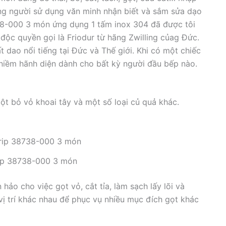
ng người sử dụng văn minh nhận biết và sắm sửa dạo
38-000 3 món ứng dụng 1 tấm inox 304 đã được tôi
 độc quyền gọi là Friodur từ hãng Zwilling củag Đức.
t dao nổi tiếng tại Đức và Thế giới. Khi có một chiếc
niềm hãnh diện dành cho bất kỳ người đầu bếp nào.
ột bỏ vỏ khoai tây và một số loại củ quả khác.
rip 38738-000 3 món
hảo cho việc gọt vỏ, cắt tỉa, làm sạch lấy lõi và
u vị trí khác nhau để phục vụ nhiều mục đích gọt khác