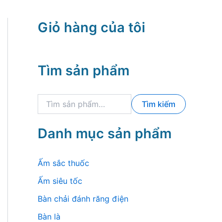
Giỏ hàng của tôi
Tìm sản phẩm
T
Tìm kiếm
ì
m
k
Danh mục sản phẩm
i
ế
m
Ấm sắc thuốc
:
Ấm siêu tốc
Bàn chải đánh răng điện
Bàn là