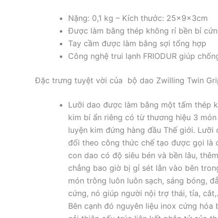
Nặng: 0,1 kg – Kích thước: 25x9x3cm
Được làm bằng thép không rỉ bền bỉ cứn
Tay cầm được làm bằng sợi tổng hợp
Công nghệ trui lạnh FRIODUR giúp chống
Đặc trưng tuyệt vời của bộ dao Zwilling Twin G
Lưỡi dao được làm bằng một tấm thép kh
kim bí ẩn riêng có từ thương hiệu 3 mó
luyện kim đứng hàng đầu Thế giới. Lưỡi 
đối theo công thức chế tạo được gọi là c
con dao có độ siêu bén và bền lâu, thêm
chẳng bao giờ bị gỉ sét lẫn vào bên tr
món trông luôn luôn sạch, sáng bóng, đẳn
cứng, nó giúp người nội trợ thái, tỉa, c
Bên cạnh đó nguyên liệu inox cứng hóa 