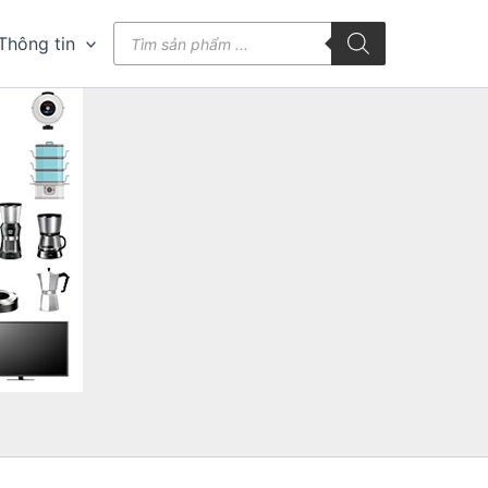
Tìm
Thông tin
kiếm
sản
phẩm