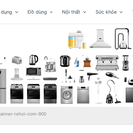
 dụng
Đồ dùng
Nội thất
Sức khỏe
banner-rehoi-com-900