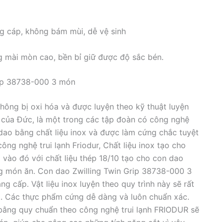
g cáp, không bám mùi, dễ vệ sinh
 mài mòn cao, bền bỉ giữ được độ sắc bén.
rip 38738-000 3 món
ông bị oxi hóa và được luyện theo kỹ thuật luyện
n của Đức, là một trong các tập đoàn có công nghệ
dao bằng chất liệu inox và được làm cứng chắc tuyệt
ông nghệ trui lạnh Friodur, Chất liệu inox tạo cho
 vào đó với chất liệu thép 18/10 tạo cho con dao
ong món ăn. Con dao Zwilling Twin Grip 38738-000 3
g cấp. Vật liệu inox luyện theo quy trình này sẽ rất
ắt,.. Các thực phẩm cứng dễ dàng và luôn chuẩn xác.
bằng quy chuẩn theo công nghệ trui lạnh FRIODUR sẽ