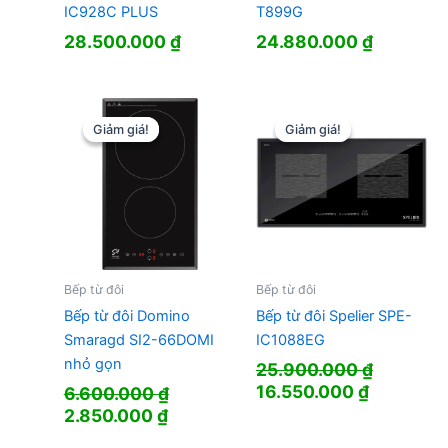
IC928C PLUS
T899G
28.500.000
₫
24.880.000
₫
Giảm giá!
Giảm giá!
Giảm giá!
Giảm giá!
Bếp từ đôi
Bếp từ đôi
Bếp từ đôi Domino
Bếp từ đôi Spelier SPE-
Smaragd SI2-66DOMI
IC1088EG
nhỏ gọn
25.900.000
₫
Giá
Giá
16.550.000
₫
6.600.000
₫
gốc
hiện
Giá
Giá
2.850.000
₫
là:
tại
gốc
hiện