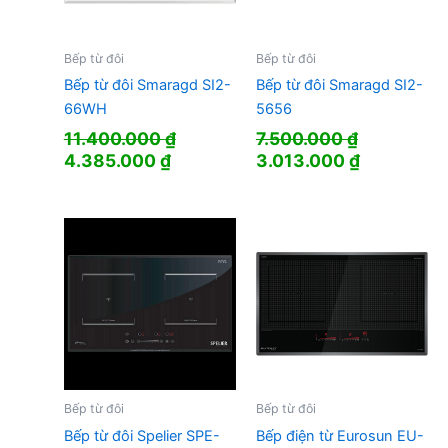
Bếp từ đôi
Bếp từ đôi
Bếp từ đôi Smaragd SI2-
Bếp từ đôi Smaragd SI2-
66WH
5656
11.400.000
₫
7.500.000
₫
Giá
Giá
Giá
Giá
4.385.000
₫
3.013.000
₫
gốc
hiện
gốc
hiện
là:
tại
là:
tại
11.400.000 ₫.
là:
7.500.000 ₫.
là:
4.385.000 ₫.
3.013.000
Bếp từ đôi
Bếp từ đôi
Bếp từ đôi Spelier SPE-
Bếp điện từ Eurosun EU-