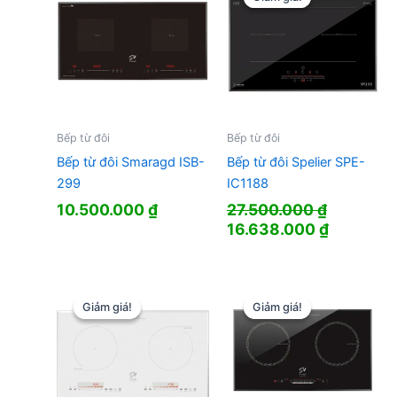
Bếp từ đôi
Bếp từ đôi
Bếp từ đôi Smaragd ISB-
Bếp từ đôi Spelier SPE-
299
IC1188
10.500.000
₫
27.500.000
₫
Giá
Giá
16.638.000
₫
gốc
hiện
là:
tại
27.500.000 ₫.
là:
16.638.0
Giảm giá!
Giảm giá!
Giảm giá!
Giảm giá!