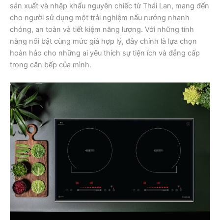
sản xuất và nhập khẩu nguyên chiếc từ Thái Lan, mang đến
cho người sử dụng một trải nghiệm nấu nướng nhanh
chóng, an toàn và tiết kiệm năng lượng. Với những tính
năng nổi bật cùng mức giá hợp lý, đây chính là lựa chọn
hoàn hảo cho những ai yêu thích sự tiện ích và đẳng cấp
trong căn bếp của mình.