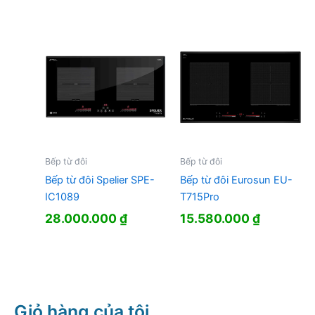
gốc
hiện
là:
tại
15.300.000 ₫.
là:
4.620.000
Bếp từ đôi
Bếp từ đôi
Bếp từ đôi Spelier SPE-
Bếp từ đôi Eurosun EU-
IC1089
T715Pro
28.000.000
₫
15.580.000
₫
Giỏ hàng của tôi