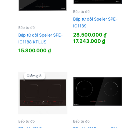
Bếp từ đôi
Bếp từ đôi Spelier SPE-
IC1189
Bếp từ đôi
28.500.000
₫
Bếp từ đôi Spelier SPE-
Giá
Giá
17.243.000
₫
IC1188 KPLUS
gốc
hiện
15.800.000
₫
là:
tại
28.500.000 ₫.
là:
17.243.00
Giảm giá!
Giảm giá!
Bếp từ đôi
Bếp từ đôi