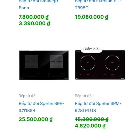
Bếp từ đôi Smaragd
Bếp từ đôi Eurosun EU-
Bonn
T898G
7.800.000
₫
19.080.000
₫
Giá
Giá
3.390.000
₫
gốc
hiện
là:
tại
7.800.000 ₫.
là:
3.390.000 ₫.
Giảm giá!
Giảm giá!
Bếp từ đôi
Bếp từ đôi
Bếp từ đôi Spelier SPE-
Bếp từ đôi Spelier SPM-
IC1188B
928I PLUS
25.500.000
₫
15.300.000
₫
Giá
Giá
4.620.000
₫