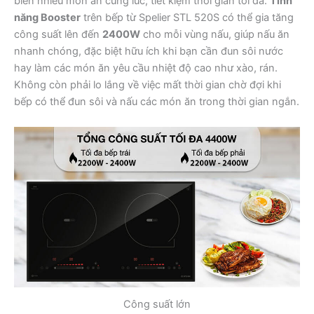
biến nhiều món ăn cùng lúc, tiết kiệm thời gian tối đa.
Tính
năng Booster
trên bếp từ Spelier STL 520S có thể gia tăng
công suất lên đến
2400W
cho mỗi vùng nấu, giúp nấu ăn
nhanh chóng, đặc biệt hữu ích khi bạn cần đun sôi nước
hay làm các món ăn yêu cầu nhiệt độ cao như xào, rán.
Không còn phải lo lắng về việc mất thời gian chờ đợi khi
bếp có thể đun sôi và nấu các món ăn trong thời gian ngắn.
Công suất lớn