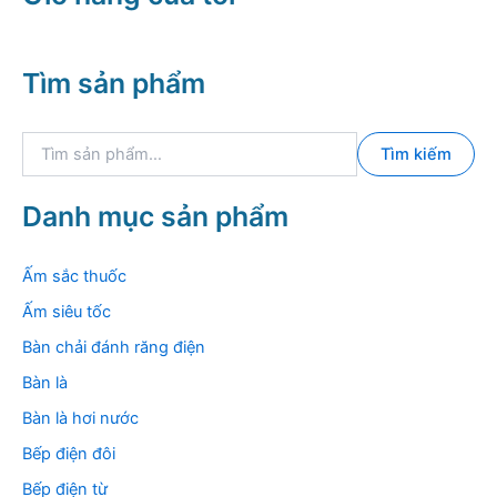
Tìm sản phẩm
T
Tìm kiếm
ì
m
k
Danh mục sản phẩm
i
ế
m
Ấm sắc thuốc
:
Ấm siêu tốc
Bàn chải đánh răng điện
Bàn là
Bàn là hơi nước
Bếp điện đôi
Bếp điện từ