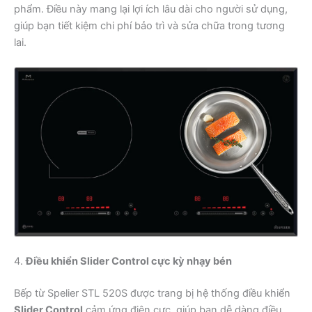
phẩm. Điều này mang lại lợi ích lâu dài cho người sử dụng,
giúp bạn tiết kiệm chi phí bảo trì và sửa chữa trong tương
lai.
4.
Điều khiển Slider Control cực kỳ nhạy bén
Bếp từ Spelier STL 520S được trang bị hệ thống điều khiển
Slider Control
cảm ứng điện cực, giúp bạn dễ dàng điều