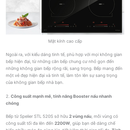
Mặt kính cao cấp
Ngoài ra, với kiểu dáng tinh tế, phù hợp với mọi không gian
bếp hiện đại, từ những căn bếp chung cư nhỏ gọn đến
những không gian bếp rộng rãi, sang trọng. Bếp mang đến
một vẻ đẹp hiện đại và tinh tế, làm tôn lên sự sang trọng
của không gian bếp nhà bạn.
2.
Công suất mạnh mẽ, tính năng Booster nấu nhanh
chóng
Bếp từ Spelier STL 520S sở hữu
2 vùng nấu
, mỗi vùng có
công suất tối đa lên đến
2200W
, giúp bạn dễ dàng chế