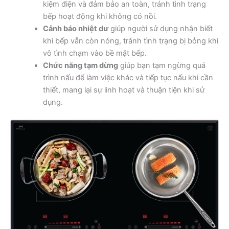
kiệm điện và đảm bảo an toàn, tránh tình trạng
bếp hoạt động khi không có nồi.
Cảnh báo nhiệt dư
giúp người sử dụng nhận biết
khi bếp vẫn còn nóng, tránh tình trạng bị bỏng khi
vô tình chạm vào bề mặt bếp.
Chức năng tạm dừng
giúp bạn tạm ngừng quá
trình nấu để làm việc khác và tiếp tục nấu khi cần
thiết, mang lại sự linh hoạt và thuận tiện khi sử
dụng.