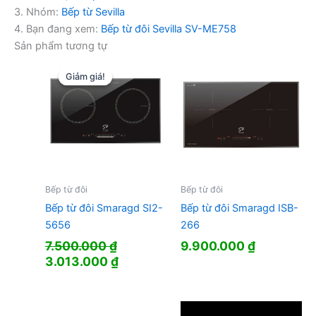
3. Nhóm:
Bếp từ Sevilla
4. Bạn đang xem:
Bếp từ đôi Sevilla SV-ME758
Sản phẩm tương tự
Giảm giá!
Giảm giá!
Bếp từ đôi
Bếp từ đôi
Bếp từ đôi Smaragd SI2-
Bếp từ đôi Smaragd ISB-
5656
266
7.500.000
₫
9.900.000
₫
Giá
Giá
3.013.000
₫
gốc
hiện
là:
tại
7.500.000 ₫.
là: