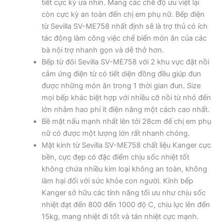
tiết cực kỳ ưa nhìn. Mang các chế độ ưu việt lại
còn cực kỳ an toàn đến chị em phụ nữ. Bếp điện
từ Sevilla SV-ME758 nhất định sẽ là trợ thủ có ích
tác động làm công việc chế biến món ăn của các
bà nội trợ nhanh gọn và dễ thở hơn.
Bếp từ đôi Sevilla SV-ME758 với 2 khu vực đặt nồi
cảm ứng điện từ có tiết diện đồng đều giúp đun
được những món ăn trong 1 thời gian đun. Size
mọi bếp khác biệt hợp với nhiều cỡ nồi từ nhỏ đến
lớn nhằm hao phí ít điện năng một cách cao nhất.
Bề mặt nấu mạnh nhất lên tới 28cm để chị em phụ
nữ có được một lượng lớn rất nhanh chóng.
Mặt kính từ Sevilla SV-ME758 chất liệu Kanger cực
bền, cực đẹp có đặc điểm chịu sốc nhiệt tốt
không chứa nhiều kim loại không an toàn, không
làm hại đối với sức khỏe con người. Kính bếp
Kanger sở hữu các tính năng tối ưu như chịu sốc
nhiệt đạt đến 800 đến 1000 độ C, chịu lực lên đến
15kg, mang nhiệt đi tốt và tán nhiệt cực mạnh.