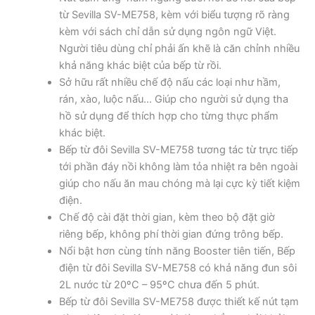
từ Sevilla SV-ME758, kèm với biểu tượng rõ ràng
kèm với sách chỉ dẫn sử dụng ngôn ngữ Việt.
Người tiêu dùng chỉ phải ấn khẽ là căn chỉnh nhiều
khả năng khác biệt của bếp từ rồi.
Sở hữu rất nhiều chế độ nấu các loại như hầm,
rán, xào, luộc nấu… Giúp cho người sử dụng tha
hồ sử dụng để thích hợp cho từng thực phẩm
khác biệt.
Bếp từ đôi Sevilla SV-ME758 tương tác từ trực tiếp
tới phần đáy nồi không làm tỏa nhiệt ra bên ngoài
giúp cho nấu ăn mau chóng mà lại cực kỳ tiết kiệm
điện.
Chế độ cài đặt thời gian, kèm theo bộ đặt giờ
riêng bếp, không phí thời gian đứng trông bếp.
Nổi bật hơn cùng tính năng Booster tiên tiến, Bếp
điện từ đôi Sevilla SV-ME758 có khả năng đun sôi
2L nước từ 20ºC – 95ºC chưa đến 5 phút.
Bếp từ đôi Sevilla SV-ME758 được thiết kế nút tạm