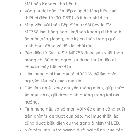
Mặt bếp Kanger khá bền bỉ.
Vòng từ đôi gắn liên tiếp giúp để tăng hiệu suất
thiết bị điện từ (90-95%) và ít hao phí điện.
Mép viền với thân Bếp điện từ đôi Sevilla SV-
ME758 làm bằng hợp kim/thép không rỉ không bị
ăn mòn,sáng loáng, cực kỳ an toàn trong quá
trình hoạt động và tiện lợi chùi rửa.
Bếp điện từ Sevilla SV-ME758 được sản xuất thon
mỏng chỉ 80 mm, người sử dụng thuận tiện di
chuyển máy bất cứ đâu.
Hiệu năng giới hạn đạt tới 4000 W để làm chín
nguyên liệu một cách mau lẹ.
Đặc tính nhiệt xoay chuyển thông minh, giúp thức
ăn mau chín, giữ được dinh dưỡng trong khi nấu
nướng.
Tính năng nấu vô số món với việc chỉnh công suất
trên phím/slide trượt của bếp, mọi mức thiết lập
cũng được biểu diễn cụ thể trong ô hiển thị LED.
Nút cảm ứng nằm ngang dưới nơi để nồi của bếp