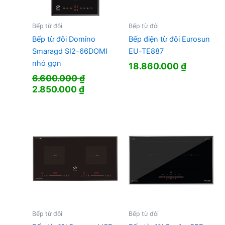
Bếp từ đôi
Bếp từ đôi
Bếp từ đôi Domino
Bếp điện từ đôi Eurosun
Smaragd SI2-66DOMI
EU-TE887
nhỏ gọn
18.860.000
₫
6.600.000
₫
Giá
Giá
2.850.000
₫
gốc
hiện
là:
tại
6.600.000 ₫.
là:
2.850.000 ₫.
Bếp từ đôi
Bếp từ đôi