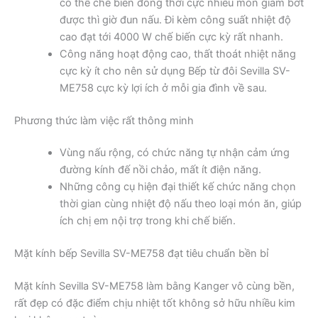
có thể chế biến đông thời cực nhiều món giảm bớt
được thì giờ đun nấu. Đi kèm công suất nhiệt độ
cao đạt tới 4000 W chế biến cực kỳ rất nhanh.
Công năng hoạt động cao, thất thoát nhiệt năng
cực kỳ ít cho nên sử dụng Bếp từ đôi Sevilla SV-
ME758 cực kỳ lợi ích ở mỗi gia đình về sau.
Phương thức làm việc rất thông minh
Vùng nấu rộng, có chức năng tự nhận cảm ứng
đường kính đế nồi chảo, mất ít điện năng.
Những công cụ hiện đại thiết kế chức năng chọn
thời gian cùng nhiệt độ nấu theo loại món ăn, giúp
ích chị em nội trợ trong khi chế biến.
Mặt kính bếp Sevilla SV-ME758 đạt tiêu chuẩn bền bỉ
Mặt kính Sevilla SV-ME758 làm bằng Kanger vô cùng bền,
rất đẹp có đặc điểm chịu nhiệt tốt không sở hữu nhiều kim