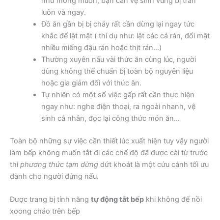
như mong muốn, bạn cần vệ sinh vùng bị tràn
luôn và ngay.
Đồ ăn gần bị bị cháy rất cần dừng lại ngay tức
khắc để lật mặt ( thí dụ như: lật các cá rán, đổi mặt
nhiều miếng đậu rán hoặc thịt rán…)
Thường xuyên nấu vài thức ăn cùng lúc, người
dùng không thể chuẩn bị toàn bộ nguyên liệu
hoặc gia giảm đối với thức ăn.
Tự nhiên có một số việc gấp rất cần thực hiện
ngay như: nghe điện thoại, ra ngoài nhanh, vệ
sinh cá nhân, đọc lại công thức món ăn…
Toàn bộ những sự việc cần thiết lúc xuất hiện tuy vậy người
làm bếp không muốn tắt đi các chế độ đã được cài từ trước
thì
phương thức tạm dừng
dứt khoát là một cứu cánh tối ưu
dành cho người đứng nấu.
Được trang bị tính năng
tự động tắt bếp
khi không để nồi
xoong chảo trên bếp