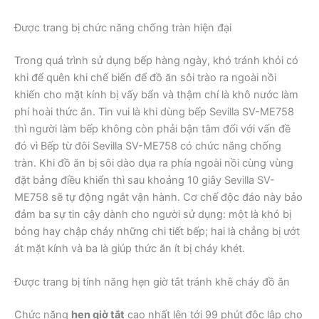
Được trang bị chức năng chống tràn hiện đại
Trong quá trình sử dụng bếp hàng ngày, khó tránh khỏi có
khi để quên khi chế biến để đồ ăn sôi trào ra ngoài nồi
khiến cho mặt kính bị vấy bẩn và thậm chí là khô nước làm
phí hoài thức ăn. Tin vui là khi dùng bếp Sevilla SV-ME758
thì người làm bếp không còn phải bận tâm đối với vấn đề
đó vì Bếp từ đôi Sevilla SV-ME758 có chức năng chống
tràn. Khi đồ ăn bị sôi dào dụa ra phía ngoài nồi cùng vùng
đặt bảng điều khiển thì sau khoảng 10 giây Sevilla SV-
ME758 sẽ tự động ngắt vận hành. Cơ chế độc đáo này bảo
đảm ba sự tin cậy dành cho người sử dụng: một là khó bị
bỏng hay chập cháy những chi tiết bếp; hai là chẳng bị ướt
át mặt kính và ba là giúp thức ăn ít bị cháy khét.
Được trang bị tính năng hẹn giờ tắt tránh khê cháy đồ ăn
Chức năng
hẹn giờ tắt
cao nhất lên tới 99 phút độc lập cho