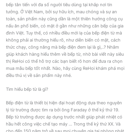
bếp tân tiến với đa số người tiêu dùng tại khắp nơi tin
tưởng. Ở Việt Nam, bởi sự hữu ích, mau chóng và sự an
toàn, sản phẩm này cũng dần là một thiên hướng công cụ
nấu ăn phổ biến, có mặt ở gần như những căn bếp của gia
đình Việt. Tuy thế, có nhiều điều mới lạ của bếp điện từ mà
không phải ai thường hiểu rõ, như diễn biến có mặt, cách
thức chạy, công năng mà bếp điện đem lại là gì,..? Nhắm
giúp khách hàng hiểu thêm về bếp từ, nhờ bài viết này siêu
thị ReHoi có thể hỗ trợ các bạn biết rõ hơn để đưa ra chọn
mua mẫu bếp tốt nhất. Nào, hãy cùng ReHoi khám phá mọi
điều thú vị về sản phẩm này nhé.
Tìm hiểu bếp từ là gì?
Bếp điện từ là thiết bị hiện đại hoạt động dựa theo nguyên
lý từ trường được tìm ra bởi ông Faraday ở thế kỷ thứ 19.
Bếp từ trường được áp dụng trước nhất giúp phát nhiệt có
hầu hết công việc chế tạo máy … Trong thế kỷ thứ XX. Và
cho đến 150 năm trở về sau mọi chuyên gia tại phòng phát