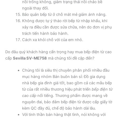
nồi trống không, giảm trạng thái nồi chảo bề
ngoài thay đổi.
Bảo quản bếp từ ở chỗ mát mẻ giảm ánh nắng.
Không được tự ý tháo rời bếp từ nhập khẩu, khi
xảy ra điều cần được sửa chữa, nên do đơn vị phụ
trách tiến hành bảo hành.
Cách xa khỏi chỗ với của em nhỏ.
Do đâu quý khách hàng cẩn trọng hay mua bếp điện từ cao
cấp
Sevilla SV-ME758
mà chúng tôi đề cập đến?
Chúng tôi là siêu thị chuyên phân phối nhiều đầu
mục hàng nhóm Bán buôn bán sỉ: Đồ gia dụng
nhà bếp gia đình giá tốt, bao gồm cả các mẫu bếp
từ của rất nhiều thương hiệu phát triển
bếp điện từ
cao cấp
nổi tiếng. Thương phẩm được mang về
nguyên đai, bảo đảm bếp điện từ được cấp giấy tờ
kèm QC đầy đủ, chế độ bảo hành dài lâu.
Với tinh thần bán hàng thật tình, nói không với