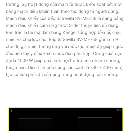
trường. Sự hoạt động của mâm từ được kiểm soát bởi một
bảng mạch điều khiển tuân theo tác động từ người dùng.
Mạch điều khiển của bếp từ Sevilla SV-ME758 là dạng bảng
mạch điều khiển cảm ứng trượt Slider thuận tiện sử dụng.
Bên trên là bề mặt làm bằng Kanger tổng hợp bền bỉ, chịu
nhiệt và chịu lực cao. Bếp từ Sevilla SV-ME758 gồm có 9
chế độ gia nhiệt tương ứng với mức tạo nhiệt độ giúp người
đầu bếp tùy ý điều khiển mức đun phù hợp. Công suất cực
đại là 4000 W giúp quá trình nội trợ trở nên nhanh chóng,
thuận tiện. Diện tích bếp cùng các cạnh là 730 x 430 (mm)
tạo sự vừa phải đủ sử dụng trong hoạt động nấu nướng.