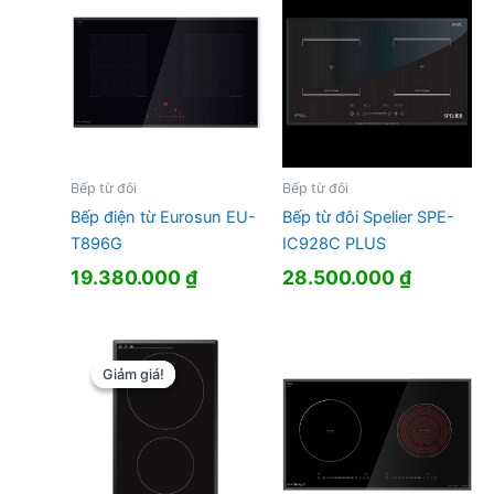
3.013.000 ₫.
Bếp từ đôi
Bếp từ đôi
Bếp điện từ Eurosun EU-
Bếp từ đôi Spelier SPE-
T896G
IC928C PLUS
19.380.000
₫
28.500.000
₫
Giảm giá!
Giảm giá!