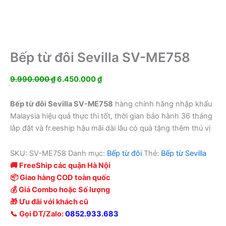
Bếp từ đôi Sevilla SV-ME758
Giá
Giá
9.990.000
₫
6.450.000
₫
gốc
hiện
là:
tại
Bếp từ đôi Sevilla SV-ME758
hàng chính hãng nhập khẩu
9.990.000 ₫.
là:
Malaysia hiệu quả thực thi tốt, thời gian bảo hành 36 tháng
6.450.000 ₫.
lắp đặt và fr.eeship hậu mãi dài lâu có quà tặng thêm thú vị
SKU:
SV-ME758
Danh mục:
Bếp từ đôi
Thẻ:
Bếp từ Sevilla
🚚 FreeShip các quận Hà Nội
📦 Giao hàng COD toàn quốc
💰 Giá Combo hoặc Số lượng
🎁 Ưu đãi với khách cũ
📞 Gọi ĐT/Zalo:
0852.933.683