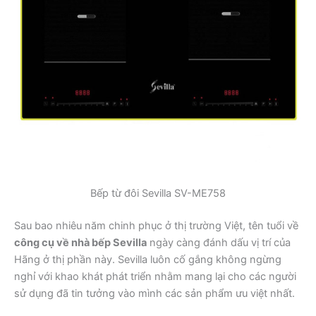
Bếp từ đôi Sevilla SV-ME758
Sau bao nhiêu năm chinh phục ở thị trường Việt, tên tuổi về
công cụ về nhà bếp Sevilla
ngày càng đánh dấu vị trí của
Hãng ở thị phần này. Sevilla luôn cố gắng không ngừng
nghỉ với khao khát phát triển nhằm mang lại cho các người
sử dụng đã tin tưởng vào mình các sản phẩm ưu việt nhất.