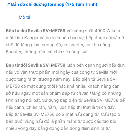
📍 Bản đồ chỉ đường tới shop (175 Tam Trinh)
Mô tả
Bếp từ đôi Sevilla SV-ME758
với công suất 4000 W kèm
mặt kính Kanger và bo viền bếp bảo vệ, bếp được cài sẵn 9
chế độ tăng giảm cường độ,có inverter, có khả năng
Booster, chống tràn, có chia sẻ công suất
Bếp từ đôi Sevilla SV-ME758
luôn bên cạnh người nấu đun
nấu vô vàn thực phẩm mọi ngày của công ty Sevilla mới
được tung ra thị trường năm nay. Bếp điện từ Sevilla SV-
ME758 có mặt đúng thời khắc khá nhiều khách hàng cần
sở hữu ngay một sản phẩm
bếp từ chuẩn Hãng
có những
tính năng nổi bật. Sử dụng bếp điện từ Sevilla SV-ME758 để
nấu canh, chiên rán, hầm, luộc hấp thì thật là thích đấy.
Bếp từ Sevilla SV-ME758 có 2 mặt nấu dạng từ. Cấu tạo ở
bên dưới vùng nấu đó là phần mâm từ được cấu tạo bởi
nhiều vòng dây bằng đồng dẫn dòng điện sinh ra từ