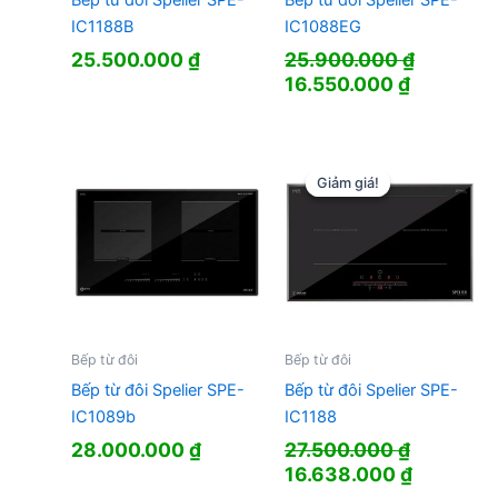
Bếp từ đôi Spelier SPE-
Bếp từ đôi Spelier SPE-
IC1188B
IC1088EG
25.500.000
₫
25.900.000
₫
Giá
Giá
16.550.000
₫
gốc
hiện
là:
tại
25.900.000 ₫.
là:
16.550.0
Giảm giá!
Giảm giá!
Bếp từ đôi
Bếp từ đôi
Bếp từ đôi Spelier SPE-
Bếp từ đôi Spelier SPE-
IC1089b
IC1188
28.000.000
₫
27.500.000
₫
Giá
Giá
16.638.000
₫
gốc
hiện