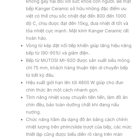
không gây hại đối với sức khỏe con người. Bề mặt
bếp Kanger Ceramic sở hữu những đặc điểm ưu
việt có thể chịu sốc nhiệt đạt đến 800 đến 1000
độ C, chịu được đạt đến 15kg, đưa nhiệt đi tốt và
tỏa nhiệt cực mạnh. Mặt kính Kanger Ceramic rất
hoàn hảo.
Vòng từ kép đặt nối tiếp khiến giúp tăng hiệu năng
bếp từ (90-95%) và giảm điện.
Bếp từ MUTOSI MI-92D được sản xuất siêu mỏng
chỉ 75 mm, khách hàng thuận tiện di chuyển bếp
từ bất kỳ đâu.
Hiệu suất giới hạn lên tới 4800 W giúp cho đun
chín thức ăn một cách nhanh gọn.
Tính năng nhiệt xoay chuyển tiên tiến, làm đồ ăn
chín đều, bảo toàn dưỡng chất khi đang nấu
nướng.
Chức năng hầm đa dạng đồ ăn bằng cách chỉnh
nhiệt lượng trên phím/slide trượt của bếp, các mức
thiết lập cũng được biểu diễn rõ ràng trên màn