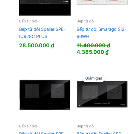
Bếp từ đôi
Bếp từ đôi
Bếp từ đôi Spelier SPE-
Bếp từ đôi Smaragd SI2-
IC928C PLUS
66WH
28.500.000
₫
11.400.000
₫
Giá
Giá
4.385.000
₫
gốc
hiện
là:
tại
11.400.000 ₫.
là:
4.385.000
Giảm giá!
Giảm giá!
Bếp từ đôi
Bếp từ đôi