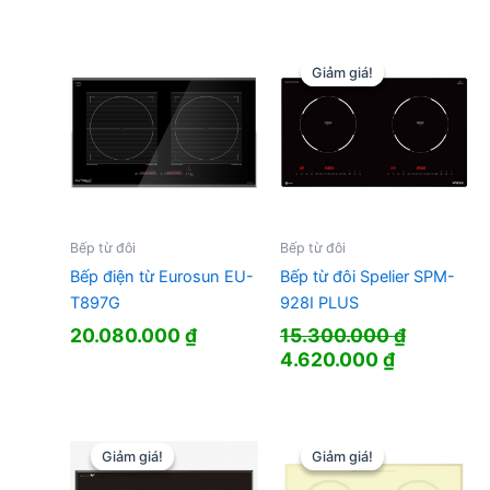
là:
tại
27.500.000 ₫.
là:
16.638.0
Giảm giá!
Giảm giá!
Bếp từ đôi
Bếp từ đôi
Bếp điện từ Eurosun EU-
Bếp từ đôi Spelier SPM-
T897G
928I PLUS
20.080.000
₫
15.300.000
₫
Giá
Giá
4.620.000
₫
gốc
hiện
là:
tại
15.300.000 ₫.
là:
4.620.000
Giảm giá!
Giảm giá!
Giảm giá!
Giảm giá!