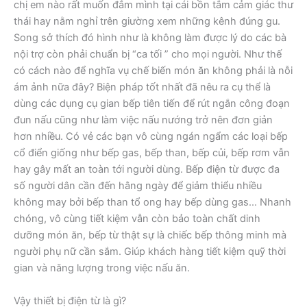
chị em nào rất muốn đắm mình tại cái bồn tắm cảm giác thư
thái hay nằm nghỉ trên giường xem những kênh đúng gu.
Song sở thích đó hình như là không làm được lý do các bà
nội trợ còn phải chuẩn bị “ca tối ” cho mọi người. Như thế
có cách nào để nghĩa vụ chế biến món ăn không phải là nỗi
ám ảnh nữa đây? Biện pháp tốt nhất đã nêu ra cụ thể là
dùng các dụng cụ gian bếp tiên tiến để rút ngắn công đoạn
đun nấu cũng như làm việc nấu nướng trở nên đơn giản
hơn nhiều. Có vẻ các bạn vô cùng ngán ngẩm các loại bếp
cổ điển giống như bếp gas, bếp than, bếp củi, bếp rơm vẫn
hay gây mất an toàn tới người dùng. Bếp điện từ được đa
số người dân cần đến hằng ngày để giảm thiểu nhiều
không may bởi bếp than tổ ong hay bếp dùng gas… Nhanh
chóng, vô cùng tiết kiệm vẫn còn bảo toàn chất dinh
dưỡng món ăn, bếp từ thật sự là chiếc bếp thông minh mà
người phụ nữ cần sắm. Giúp khách hàng tiết kiệm quỹ thời
gian và năng lượng trong việc nấu ăn.
Vậy thiết bị điện từ là gì?