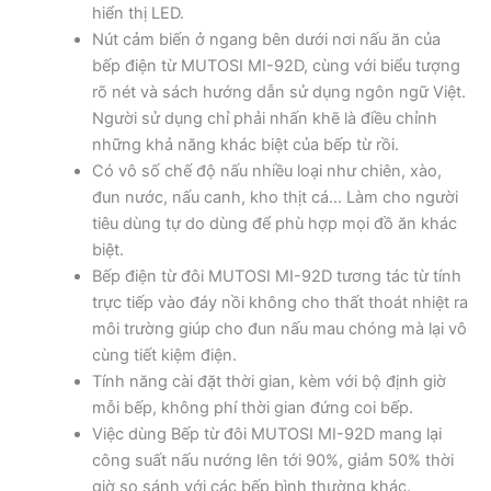
hiển thị LED.
Nút cảm biến ở ngang bên dưới nơi nấu ăn của
bếp điện từ MUTOSI MI-92D, cùng với biểu tượng
rõ nét và sách hướng dẫn sử dụng ngôn ngữ Việt.
Người sử dụng chỉ phải nhấn khẽ là điều chỉnh
những khả năng khác biệt của bếp từ rồi.
Có vô số chế độ nấu nhiều loại như chiên, xào,
đun nước, nấu canh, kho thịt cá… Làm cho người
tiêu dùng tự do dùng để phù hợp mọi đồ ăn khác
biệt.
Bếp điện từ đôi MUTOSI MI-92D tương tác từ tính
trực tiếp vào đáy nồi không cho thất thoát nhiệt ra
môi trường giúp cho đun nấu mau chóng mà lại vô
cùng tiết kiệm điện.
Tính năng cài đặt thời gian, kèm với bộ định giờ
mỗi bếp, không phí thời gian đứng coi bếp.
Việc dùng Bếp từ đôi MUTOSI MI-92D mang lại
công suất nấu nướng lên tới 90%, giảm 50% thời
giờ so sánh với các bếp bình thường khác.