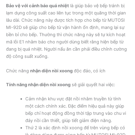
Bảo vệ với cảnh báo quá nhiệt
là giúp bảo vệ bếp tránh bị
lạm dụng công suất cao liên tục trong một quãng thời gian
lâu dài. Chức năng này được tích hợp cho bếp từ MUTOSI
MI-92D sẽ giúp cho bếp từ vận hành ổn định, mang lại sự
bền bỉ cho bếp. Thường thì chức năng này sẽ tự kích hoạt
mã lỗi E1 nhằm báo cho người dùng biết rằng hiện bếp từ
đang bị quá nhiệt. Người nấu ăn cần phải điều chỉnh cường
độ công suất xuống.
Chức năng
nhận diện nồi xoong
độc đáo, có ích
Tính năng nhận diện nồi xoong
sẽ giải quyết hai việc:
Cảm nhận khu vực đặt nồi nhằm truyền từ tính
một cách chính xác. Đặc điểm hiệu quả này giúp
bếp chỉ hoạt động đồng thời tập trung vào chu vi
đáy nồi cần thiết, giúp tiết giảm điện năng.
Thứ 2 là xác định nồi xoong để trên vùng bếp có
là dòng dùng được cùng bếp từ MUTOSI MI-92D