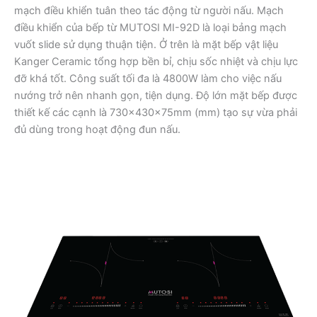
mạch điều khiển tuân theo tác động từ người nấu. Mạch
điều khiển của bếp từ MUTOSI MI-92D là loại bảng mạch
vuốt slide sử dụng thuận tiện. Ở trên là mặt bếp vật liệu
Kanger Ceramic tổng hợp bền bỉ, chịu sốc nhiệt và chịu lực
đỡ khá tốt. Công suất tối đa là 4800W làm cho việc nấu
nướng trở nên nhanh gọn, tiện dụng. Độ lớn mặt bếp được
thiết kế các cạnh là 730x430x75mm (mm) tạo sự vừa phải
đủ dùng trong hoạt động đun nấu.