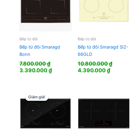
Bếp từ đôi
Bếp từ đôi
Bếp từ đôi Smaragd
Bếp từ đôi Smaragd SI2-
Bonn
66GLD
7.800.000
₫
10.800.000
₫
Giá
Giá
Giá
Giá
3.390.000
₫
4.390.000
₫
gốc
hiện
gốc
hiện
là:
tại
là:
tại
7.800.000 ₫.
là:
10.800.000 ₫.
là:
3.390.000 ₫.
4.390.000
Giảm giá!
Giảm giá!