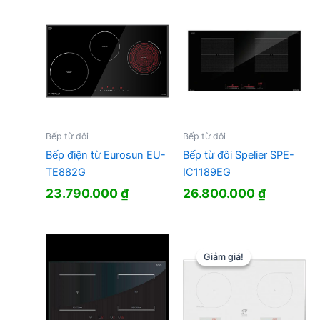
Bếp từ đôi
Bếp từ đôi
Bếp điện từ Eurosun EU-
Bếp từ đôi Spelier SPE-
TE882G
IC1189EG
23.790.000
₫
26.800.000
₫
Giảm giá!
Giảm giá!