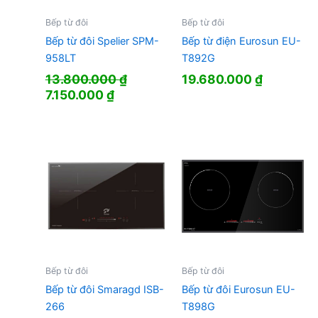
Bếp từ đôi
Bếp từ đôi
Bếp từ đôi Spelier SPM-
Bếp từ điện Eurosun EU-
958LT
T892G
13.800.000
₫
19.680.000
₫
Giá
Giá
7.150.000
₫
gốc
hiện
là:
tại
13.800.000 ₫.
là:
7.150.000 ₫.
Bếp từ đôi
Bếp từ đôi
Bếp từ đôi Smaragd ISB-
Bếp từ đôi Eurosun EU-
266
T898G