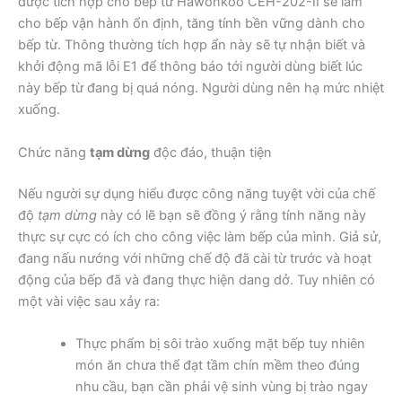
được tích hợp cho bếp từ Hawonkoo CEH-202-II sẽ làm
cho bếp vận hành ổn định, tăng tính bền vững dành cho
bếp từ. Thông thường tích hợp ẩn này sẽ tự nhận biết và
khởi động mã lỗi E1 để thông báo tới người dùng biết lúc
này bếp từ đang bị quá nóng. Người dùng nên hạ mức nhiệt
xuống.
Chức năng
tạm dừng
độc đáo, thuận tiện
Nếu người sự dụng hiểu được công năng tuyệt vời của chế
độ
tạm dừng
này có lẽ bạn sẽ đồng ý rằng tính năng này
thực sự cực có ích cho công việc làm bếp của mình. Giả sử,
đang nấu nướng với những chế độ đã cài từ trước và hoạt
động của bếp đã và đang thực hiện dang dở. Tuy nhiên có
một vài việc sau xảy ra:
Thực phẩm bị sôi trào xuống mặt bếp tuy nhiên
món ăn chưa thể đạt tầm chín mềm theo đúng
nhu cầu, bạn cần phải vệ sinh vùng bị trào ngay