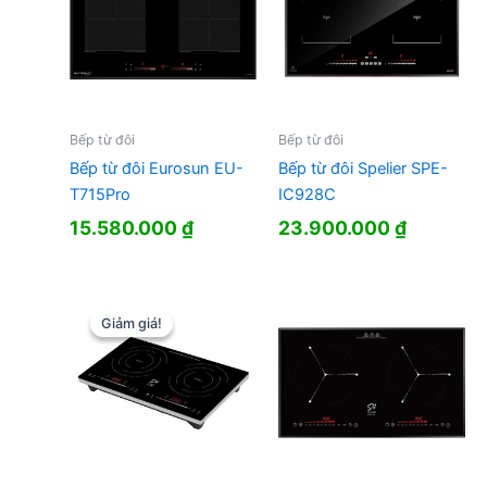
Bếp từ đôi
Bếp từ đôi
Bếp từ đôi Eurosun EU-
Bếp từ đôi Spelier SPE-
T715Pro
IC928C
15.580.000
₫
23.900.000
₫
Giảm giá!
Giảm giá!