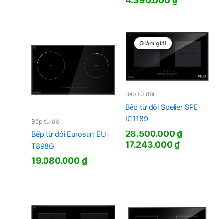
4.390.000
₫
gốc
hiện
là:
tại
10.800.000 ₫.
là:
4.390.000
Giảm giá!
Giảm giá!
Bếp từ đôi
Bếp từ đôi Spelier SPE-
IC1189
Bếp từ đôi
28.500.000
₫
Bếp từ đôi Eurosun EU-
Giá
Giá
17.243.000
₫
T898G
gốc
hiện
19.080.000
₫
là:
tại
28.500.000 ₫.
là:
17.243.00