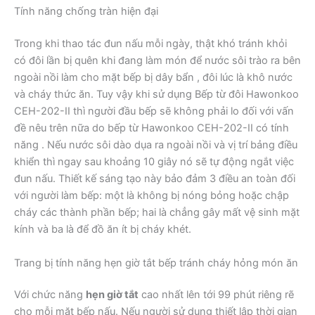
Tính năng chống tràn hiện đại
Trong khi thao tác đun nấu mỗi ngày, thật khó tránh khỏi
có đôi lần bị quên khi đang làm món để nước sôi trào ra bên
ngoài nồi làm cho mặt bếp bị dây bẩn , đôi lúc là khô nước
và cháy thức ăn. Tuy vậy khi sử dụng Bếp từ đôi Hawonkoo
CEH-202-II thì người đầu bếp sẽ không phải lo đối với vấn
đề nêu trên nữa do bếp từ Hawonkoo CEH-202-II có tính
năng . Nếu nước sôi dào dụa ra ngoài nồi và vị trí bảng điều
khiển thì ngay sau khoảng 10 giây nó sẽ tự động ngắt việc
đun nấu. Thiết kế sáng tạo này bảo đảm 3 điều an toàn đối
với người làm bếp: một là không bị nóng bỏng hoặc chập
cháy các thành phần bếp; hai là chẳng gây mất vệ sinh mặt
kính và ba là để đồ ăn ít bị cháy khét.
Trang bị tính năng hẹn giờ tắt bếp tránh cháy hỏng món ăn
Với chức năng
hẹn giờ tắt
cao nhất lên tới 99 phút riêng rẽ
cho mỗi mặt bếp nấu. Nếu người sử dụng thiết lập thời gian