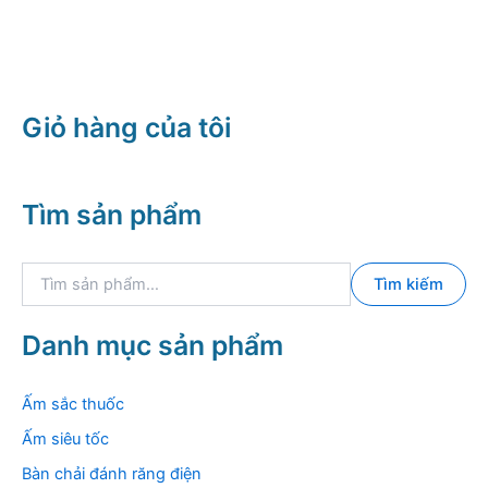
gốc
hiện
là:
tại
7.500.000 ₫.
là:
3.013.000
Giỏ hàng của tôi
Tìm sản phẩm
T
Tìm kiếm
ì
m
k
Danh mục sản phẩm
i
ế
m
Ấm sắc thuốc
:
Ấm siêu tốc
Bàn chải đánh răng điện