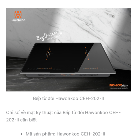
Bếp từ đôi Hawonkoo CEH-202-II
Chỉ số về mặt kỹ thuật của Bếp từ đôi Hawonkoo CEH-
202-II cần biết
Mã sản phẩm: Hawonkoo CEH-202-II