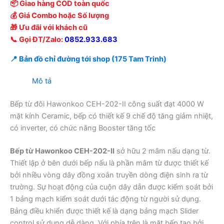
📦 Giao hàng COD toàn quốc
💰 Giá Combo hoặc Số lượng
🎁 Ưu đãi với khách cũ
📞 Gọi ĐT/Zalo:
0852.933.683
📍 Bản đồ chỉ đường tới shop (175 Tam Trinh)
Mô tả
Bếp từ đôi Hawonkoo CEH-202-II công suất đạt 4000 W
mặt kính Ceramic, bếp có thiết kế 9 chế độ tăng giảm nhiệt,
có inverter, có chức năng Booster tăng tốc
Bếp từ Hawonkoo CEH-202-II
sở hữu 2 mâm nấu dạng từ.
Thiết lập ở bên dưới bếp nấu là phần mâm từ được thiết kế
bởi nhiều vòng dây đồng xoắn truyền dòng điện sinh ra từ
trường. Sự hoạt động của cuộn dây dẫn được kiểm soát bởi
1 bảng mạch kiểm soát dưới tác động từ người sử dụng.
Bảng điều khiển được thiết kế là dạng bảng mạch Slider
control sử dụng dễ dàng. Với phía trên là mặt bếp tạo bởi