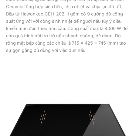
Ceramic tổng hợp siêu bền, chịu nhiệt và chịu lực đỡ tốt.
Bếp từ Hawonkoo CEH-202-II gồm có 9 cường độ công
suất ứng với với công sinh nhiệt để người nấu tùy ý điều
khiển mức đun theo nhu cầu. Công suất max là 4000 W để
cho quá trình nội trợ trở nên nhanh chóng, dễ dàng. Độ
rộng mặt bếp cùng các chiều là 715 x 425 x 745 (mm) tạo
sự gọn gàng đủ dùng với việc đun nấu.