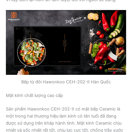
Bếp từ đôi Hawonkoo CEH-202-II Hàn Quốc
Mặt kính chất lượng cao cấp
Sản phẩm Hawonkoo CEH-202-II có mặt bếp Ceramic là
một trong hai thương hiệu làm kính có tên tuổi đã đang
được sử dụng trên khắp hành tinh. Mặt kính Ceramic chịu
nhiệt và sốc nhiệt rất tốt, chịu lực cực tốt, chống trầy xước