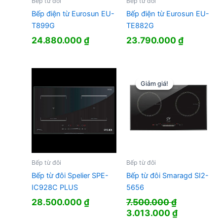
Bếp từ đôi
Bếp từ đôi
Bếp điện từ Eurosun EU-
Bếp điện từ Eurosun EU-
T899G
TE882G
24.880.000
₫
23.790.000
₫
Giảm giá!
Giảm giá!
Bếp từ đôi
Bếp từ đôi
Bếp từ đôi Spelier SPE-
Bếp từ đôi Smaragd SI2-
IC928C PLUS
5656
28.500.000
₫
7.500.000
₫
Giá
Giá
3.013.000
₫