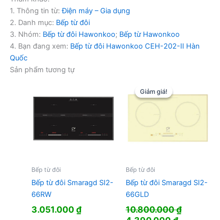
1. Thông tin từ:
Điện máy – Gia dụng
2. Danh mục:
Bếp từ đôi
3. Nhóm:
Bếp từ đôi Hawonkoo
;
Bếp từ Hawonkoo
4. Bạn đang xem:
Bếp từ đôi Hawonkoo CEH-202-II Hàn
Quốc
Sản phẩm tương tự
Giảm giá!
Giảm giá!
Bếp từ đôi
Bếp từ đôi
Bếp từ đôi Smaragd SI2-
Bếp từ đôi Smaragd SI2-
66RW
66GLD
3.051.000
₫
10.800.000
₫
Giá
Giá