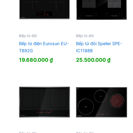
Bếp từ đôi
Bếp từ đôi
Bếp từ điện Eurosun EU-
Bếp từ đôi Spelier SPE-
T892G
IC1188B
19.680.000
₫
25.500.000
₫