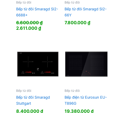
Bếp từ đôi
Bếp từ đôi
Bếp từ đôi Smaragd SI2-
Bếp từ đôi Smaragd SI2-
6688+
66Y
6.600.000
₫
7.800.000
₫
Giá
Giá
2.611.000
₫
gốc
hiện
là:
tại
6.600.000 ₫.
là:
2.611.000 ₫.
Bếp từ đôi
Bếp từ đôi
Bếp từ đôi Smaragd
Bếp điện từ Eurosun EU-
Stuttgart
T896G
8.400.000
₫
19.380.000
₫