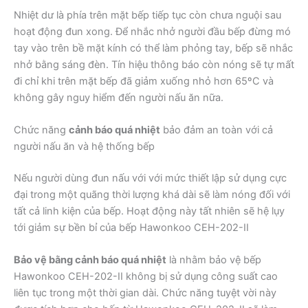
Nhiệt dư là phía trên mặt bếp tiếp tục còn chưa nguội sau
hoạt động đun xong. Để nhắc nhở người đầu bếp đừng mó
tay vào trên bề mặt kính có thể làm phỏng tay, bếp sẽ nhắc
nhở bằng sáng đèn. Tín hiệu thông báo còn nóng sẽ tự mất
đi chỉ khi trên mặt bếp đã giảm xuống nhỏ hơn 65ºC và
không gây nguy hiểm đến người nấu ăn nữa.
Chức năng
cảnh báo quá nhiệt
bảo đảm an toàn với cả
người nấu ăn và hệ thống bếp
Nếu người dùng đun nấu với với mức thiết lập sử dụng cực
đại trong một quãng thời lượng khá dài sẽ làm nóng đối với
tất cả linh kiện của bếp. Hoạt động này tất nhiên sẽ hệ lụy
tới giảm sự bền bỉ của bếp Hawonkoo CEH-202-II
Bảo vệ bằng cảnh báo quá nhiệt
là nhằm bảo vệ bếp
Hawonkoo CEH-202-II không bị sử dụng công suất cao
liên tục trong một thời gian dài. Chức năng tuyệt vời này