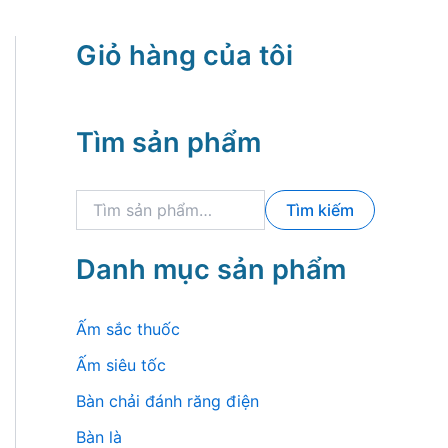
Giỏ hàng của tôi
Tìm sản phẩm
T
Tìm kiếm
ì
m
k
Danh mục sản phẩm
i
ế
m
Ấm sắc thuốc
:
Ấm siêu tốc
Bàn chải đánh răng điện
Bàn là