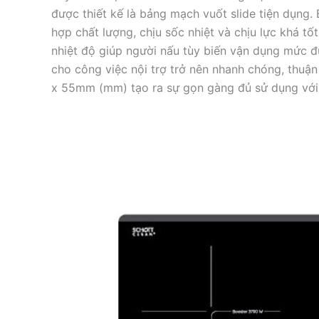
được thiết kế là bảng mạch vuốt slide tiện dụng.
hợp chất lượng, chịu sốc nhiệt và chịu lực khá tố
nhiệt độ giúp người nấu tùy biến vận dụng mức đ
cho công việc nội trợ trở nên nhanh chóng, thuận
x 55mm (mm) tạo ra sự gọn gàng đủ sử dụng với