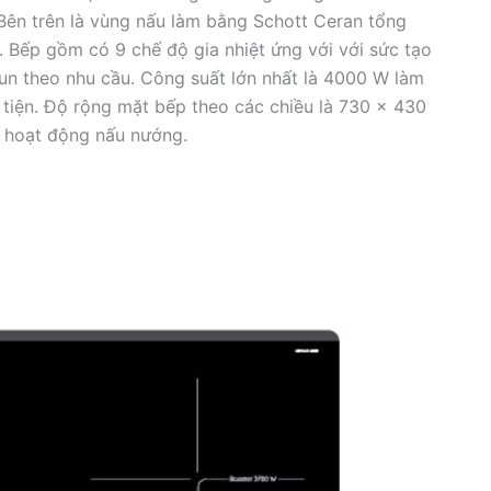
 Bên trên là vùng nấu làm bằng Schott Ceran tổng
t. Bếp gồm có 9 chế độ gia nhiệt ứng với với sức tạo
un theo nhu cầu. Công suất lớn nhất là 4000 W làm
 tiện. Độ rộng mặt bếp theo các chiều là 730 x 430
 hoạt động nấu nướng.