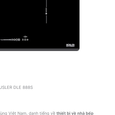
DUSLER DLE 888S
dùng Việt Nam, danh tiếng về
thiết bị về nhà bếp