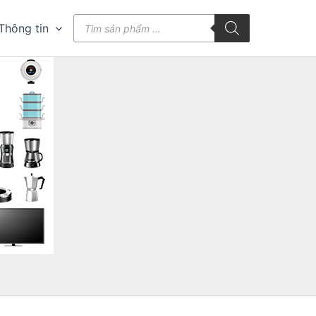
Tìm
Thông tin
kiếm
sản
phẩm