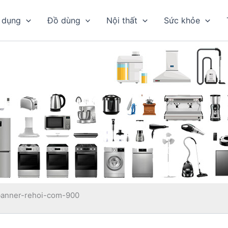
 dụng
Đồ dùng
Nội thất
Sức khỏe
banner-rehoi-com-900