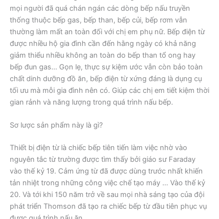
mọi người đã quá chán ngán các dòng bếp nấu truyền
thống thuộc bếp gas, bếp than, bếp củi, bếp rơm vẫn
thường làm mất an toàn đối với chị em phụ nữ. Bếp điện từ
được nhiều hộ gia đình cần đến hằng ngày có khả năng
giảm thiểu nhiều không an toàn do bếp than tổ ong hay
bếp đun gas… Gọn lẹ, thực sự kiệm ước vẫn còn bảo toàn
chất dinh dưỡng đồ ăn, bếp điện từ xứng đáng là dụng cụ
tối ưu mà mỗi gia đình nên có. Giúp các chị em tiết kiệm thời
gian rảnh và năng lượng trong quá trình nấu bếp.
Sơ lược sản phẩm này là gì?
Thiết bị điện từ là chiếc bếp tiên tiến làm việc nhờ vào
nguyên tắc từ trường được tìm thấy bởi giáo sư Faraday
vào thế kỷ 19. Cảm ứng từ đã được dùng trước nhất khiến
tản nhiệt trong những công việc chế tạo máy … Vào thế kỷ
20. Và tới khi 150 năm trở về sau mọi nhà sáng tạo của đội
phát triển Thomson đã tạo ra chiếc bếp từ đầu tiên phục vụ
được quá trình nấu ăn.