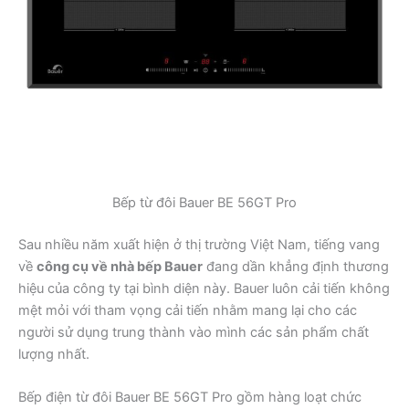
Bếp từ đôi Bauer BE 56GT Pro
Sau nhiều năm xuất hiện ở thị trường Việt Nam, tiếng vang
về
công cụ về nhà bếp Bauer
đang dần khẳng định thương
hiệu của công ty tại bình diện này. Bauer luôn cải tiến không
mệt mỏi với tham vọng cải tiến nhằm mang lại cho các
người sử dụng trung thành vào mình các sản phẩm chất
lượng nhất.
Bếp điện từ đôi Bauer BE 56GT Pro gồm hàng loạt chức