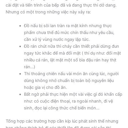
cài đặt và tiến trình của bếp đã và đang thực thi dở dang.
Nhưng có một trong những việc này xảy ra:
Đồ nấu bị sôi lan tràn ra mặt kính nhưng thực
phẩm chưa thể đủ mức chín thấu như yêu cầu,
cần xử lý vùng nước ngay lập tức.
Đồ rán chút nữa thì cháy cần thiết phải dừng đun
ngay tức khắc để mà đổi mặt ( thí dụ như: đổi mặt
nhiều cá rán, lật mặt một số bìa đậu rán hay thịt
rán…)
Thi thoảng chiên nấu vài món ăn cùng lúc, người
dùng không nhớ chuẩn bị toàn bộ nguyên liệu
hoặc gia vị cho đồ ăn.
Bất ngờ phải thực hiện một vài việc gì đó khẩn cấp
như: có cuộc điện thoại, ra ngoài nhanh, đi vệ
sinh, đọc lại công thức chế biến món…
Tổng hợp các trường hợp cần kíp lúc phát sinh thế nhưng
bạn chẳng thích bỏ đi các thiết lập đã được cài sẵn thì