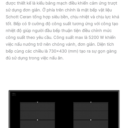
được thiết kế là kiểu bảng mạch điều khiển cảm ứng trượt
sử dụng đơn giản. Ở phía trên chính là mặt bếp vật liệu
Schott Ceran tổng hợp siêu bền, chịu nhiệt và chịu lực khá
tốt. Bếp có 9 cường độ công suất tương ứng với công tạo
nhiệt độ giúp người đầu bếp thuận tiện điều chỉnh mức
công suất theo yêu cầu. Công suất max là 5200 W khiến
việc nấu nướng trở nên chóng vánh, đơn giản. Diện tích
bếp cùng các chiều là 730×430 (mm) tạo ra sự gọn gàng
đủ sử dụng trong việc nấu ăn.