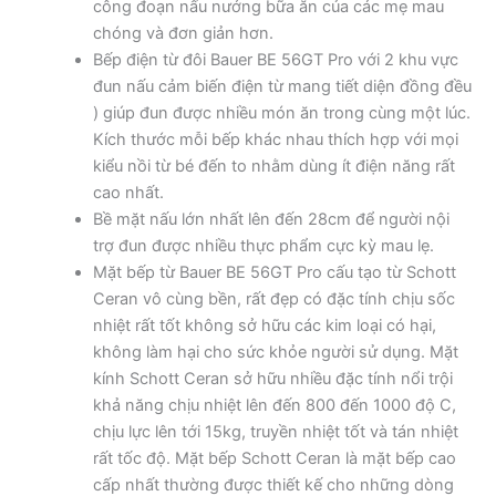
công đoạn nấu nướng bữa ăn của các mẹ mau
chóng và đơn giản hơn.
Bếp điện từ đôi Bauer BE 56GT Pro với 2 khu vực
đun nấu cảm biến điện từ mang tiết diện đồng đều
) giúp đun được nhiều món ăn trong cùng một lúc.
Kích thước mỗi bếp khác nhau thích hợp với mọi
kiểu nồi từ bé đến to nhằm dùng ít điện năng rất
cao nhất.
Bề mặt nấu lớn nhất lên đến 28cm để người nội
trợ đun được nhiều thực phẩm cực kỳ mau lẹ.
Mặt bếp từ Bauer BE 56GT Pro cấu tạo từ Schott
Ceran vô cùng bền, rất đẹp có đặc tính chịu sốc
nhiệt rất tốt không sở hữu các kim loại có hại,
không làm hại cho sức khỏe người sử dụng. Mặt
kính Schott Ceran sở hữu nhiều đặc tính nổi trội
khả năng chịu nhiệt lên đến 800 đến 1000 độ C,
chịu lực lên tới 15kg, truyền nhiệt tốt và tán nhiệt
rất tốc độ. Mặt bếp Schott Ceran là mặt bếp cao
cấp nhất thường được thiết kế cho những dòng