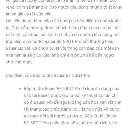
với giá cả hợp lý với tài chính. Nhận ra nỗi băn khoăn đó,
rehoi.com sẽ mang lại cho người tiêu dùng những thiết bị uy
tín và giá cả rất vừa vặn.
Nơi tiêu dùng đẳng cấp các dụng cụ bếp điện từ nhập khẩu
tại Châu Âu thường được khách hàng đánh giá cao bởi nét
bắt mắt, cấu trúc cực kỳ thu hút và có những khả năng nổi
trội. Bếp điện từ đôi Bauer BE 56GT Pro bởi thương hiệu
Bauer luôn là lựa chọn tuyệt vời trong căn bếp của mỗi căn
nhà hẳn là sẽ giúp vừa lòng chị em phụ nữ kể đến người
khó tính nhất.
Đặc điểm của Bếp từ đôi Bauer BE 56GT Pro
Bếp từ đôi Bauer BE 56GT Pro là loại đồ dùng cao
cấp tại Bauer, được tạo ra bởi kỹ thuật tối tân chỉ
có ở Bauer. Với bề ngoài đẳng cấp hoa văn rất tinh
tế. Mang các chức năng ưu việt hơn nữa vô cùng
an toàn đối với người sử dụng. Bếp từ đôi Bauer
BE 56GT Pro chắc rằng sẽ là hỗ trợ hữu ích giúp