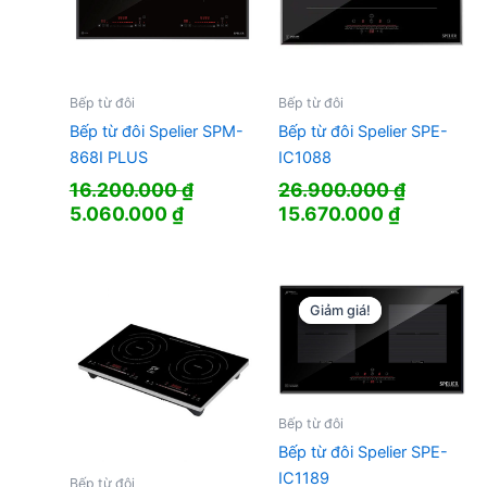
Bếp từ đôi
Bếp từ đôi
Bếp từ đôi Spelier SPM-
Bếp từ đôi Spelier SPE-
868I PLUS
IC1088
16.200.000
₫
26.900.000
₫
Giá
Giá
Giá
Giá
5.060.000
₫
15.670.000
₫
gốc
hiện
gốc
hiện
là:
tại
là:
tại
16.200.000 ₫.
là:
26.900.000 ₫.
là:
5.060.000 ₫.
15.670.00
Giảm giá!
Giảm giá!
Bếp từ đôi
Bếp từ đôi Spelier SPE-
IC1189
Bếp từ đôi