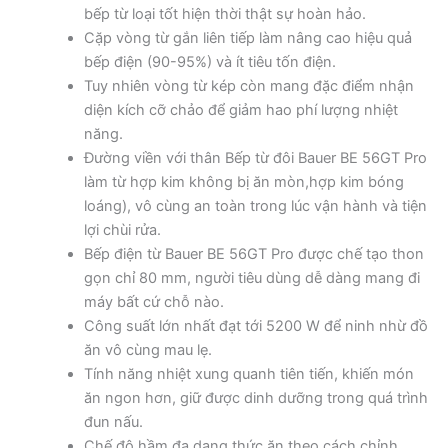
bếp từ loại tốt hiện thời thật sự hoàn hảo.
Cặp vòng từ gắn liên tiếp làm nâng cao hiệu quả
bếp điện (90-95%) và ít tiêu tốn điện.
Tuy nhiên vòng từ kép còn mang đặc điểm nhận
diện kích cỡ chảo để giảm hao phí lượng nhiệt
năng.
Đường viền với thân Bếp từ đôi Bauer BE 56GT Pro
làm từ hợp kim không bị ăn mòn,hợp kim bóng
loáng), vô cùng an toàn trong lúc vận hành và tiện
lợi chùi rửa.
Bếp điện từ Bauer BE 56GT Pro được chế tạo thon
gọn chỉ 80 mm, người tiêu dùng dễ dàng mang đi
máy bất cứ chỗ nào.
Công suất lớn nhất đạt tới 5200 W để ninh nhừ đồ
ăn vô cùng mau lẹ.
Tính năng nhiệt xung quanh tiên tiến, khiến món
ăn ngon hơn, giữ được dinh dưỡng trong quá trình
đun nấu.
Chế độ hầm đa dạng thức ăn theo cách chỉnh