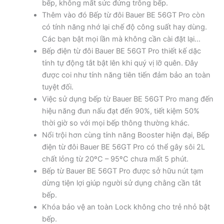
bếp, không mất sức đứng trông bếp.
Thêm vào đó Bếp từ đôi Bauer BE 56GT Pro còn
có tính năng nhớ lại chế độ công suất hay dùng.
Các bạn bật mọi lần mà không cần cài đặt lại…
Bếp điện từ đôi Bauer BE 56GT Pro thiết kế dặc
tính tự động tắt bật lên khi quý vị lỡ quên. Đây
được coi như tính năng tiên tiến đảm bảo an toàn
tuyệt đối.
Việc sử dụng bếp từ Bauer BE 56GT Pro mang đến
hiệu năng đun nấu đạt đến 90%, tiết kiệm 50%
thời giờ so với mọi bếp thông thường khác.
Nổi trội hơn cùng tính năng Booster hiện đại, Bếp
điện từ đôi Bauer BE 56GT Pro có thể gây sôi 2L
chất lỏng từ 20ºC – 95ºC chưa mất 5 phút.
Bếp từ Bauer BE 56GT Pro được sở hữu nút tạm
dừng tiện lợi giúp người sử dụng chằng cần tắt
bếp.
Khóa bảo vệ an toàn Lock không cho trẻ nhỏ bật
bếp.