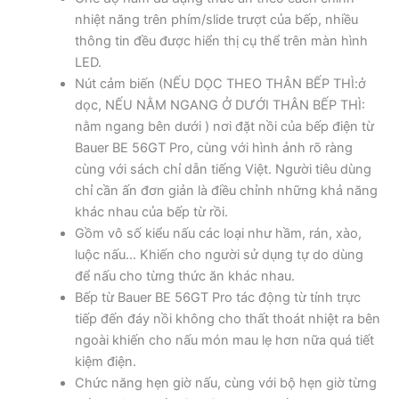
nhiệt năng trên phím/slide trượt của bếp, nhiều
thông tin đều được hiển thị cụ thể trên màn hình
LED.
Nút cảm biến (NẾU DỌC THEO THÂN BẾP THÌ:ở
dọc, NẾU NẰM NGANG Ở DƯỚI THÂN BẾP THÌ:
nằm ngang bên dưới ) nơi đặt nồi của bếp điện từ
Bauer BE 56GT Pro, cùng với hình ảnh rõ ràng
cùng với sách chỉ dẫn tiếng Việt. Người tiêu dùng
chỉ cần ấn đơn giản là điều chỉnh những khả năng
khác nhau của bếp từ rồi.
Gồm vô số kiểu nấu các loại như hầm, rán, xào,
luộc nấu… Khiến cho người sử dụng tự do dùng
để nấu cho từng thức ăn khác nhau.
Bếp từ Bauer BE 56GT Pro tác động từ tính trực
tiếp đến đáy nồi không cho thất thoát nhiệt ra bên
ngoài khiến cho nấu món mau lẹ hơn nữa quá tiết
kiệm điện.
Chức năng hẹn giờ nấu, cùng với bộ hẹn giờ từng