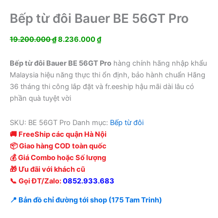
Bếp từ đôi Bauer BE 56GT Pro
Giá
Giá
19.200.000
₫
8.236.000
₫
gốc
hiện
là:
tại
Bếp từ đôi Bauer BE 56GT Pro
hàng chính hãng nhập khẩu
19.200.000 ₫.
là:
Malaysia hiệu năng thực thi ổn định, bảo hành chuẩn Hãng
8.236.000 ₫.
36 tháng thi công lắp đặt và fr.eeship hậu mãi dài lâu có
phần quà tuyệt vời
SKU:
BE 56GT Pro
Danh mục:
Bếp từ đôi
🚚 FreeShip các quận Hà Nội
📦 Giao hàng COD toàn quốc
💰 Giá Combo hoặc Số lượng
🎁 Ưu đãi với khách cũ
📞 Gọi ĐT/Zalo:
0852.933.683
📍 Bản đồ chỉ đường tới shop (175 Tam Trinh)