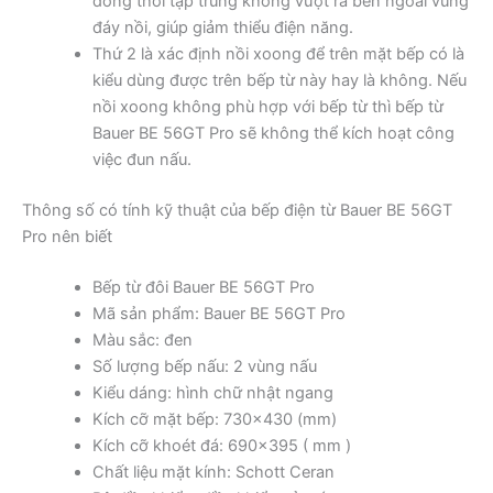
đồng thời tập trung không vượt ra bên ngoài vùng
đáy nồi, giúp giảm thiểu điện năng.
Thứ 2 là xác định nồi xoong để trên mặt bếp có là
kiểu dùng được trên bếp từ này hay là không. Nếu
nồi xoong không phù hợp với bếp từ thì bếp từ
Bauer BE 56GT Pro sẽ không thể kích hoạt công
việc đun nấu.
Thông số có tính kỹ thuật của bếp điện từ Bauer BE 56GT
Pro nên biết
Bếp từ đôi Bauer BE 56GT Pro
Mã sản phẩm: Bauer BE 56GT Pro
Màu sắc: đen
Số lượng bếp nấu: 2 vùng nấu
Kiểu dáng: hình chữ nhật ngang
Kích cỡ mặt bếp: 730×430 (mm)
Kích cỡ khoét đá: 690×395 ( mm )
Chất liệu mặt kính: Schott Ceran