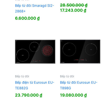
28.500.000
₫
Bếp từ đôi Smaragd SI2-
Giá
Giá
17.243.000
₫
2868+
gốc
hiện
6.600.000
₫
là:
tại
28.500.000 ₫.
là:
17.243.00
Bếp từ đôi
Bếp từ đôi
Bếp điện từ Eurosun EU-
Bếp từ đôi Eurosun EU-
TE882G
T898G
23.790.000
₫
19.080.000
₫