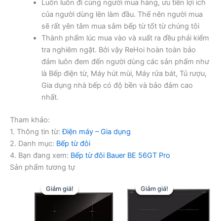
Luôn luôn đi cùng người mua hàng, ưu tiên lợi ích
của người dùng lên làm đầu. Thế nên người mua
sẽ rất yên tâm mua sắm bếp từ tốt từ chúng tôi
Thành phẩm lúc mua vào và xuất ra đều phải kiểm
tra nghiêm ngặt. Bởi vậy ReHoi hoàn toàn bảo
đảm luôn đem đến người dùng các sản phẩm như
là Bếp điện từ, Máy hút mùi, Máy rửa bát, Tủ rượu,
Gia dụng nhà bếp có độ bền và bảo đảm cao
nhất.
Tham khảo:
1. Thông tin từ:
Điện máy – Gia dụng
2. Danh mục:
Bếp từ đôi
4. Bạn đang xem:
Bếp từ đôi Bauer BE 56GT Pro
Sản phẩm tương tự
Giảm giá!
Giảm giá!
Giảm giá!
Giảm giá!