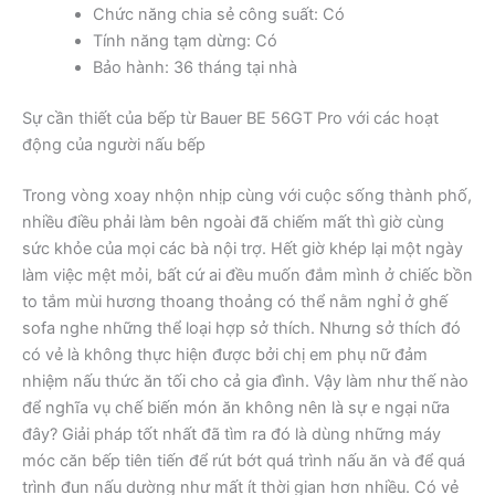
Chức năng chia sẻ công suất: Có
Tính năng tạm dừng: Có
Bảo hành: 36 tháng tại nhà
Sự cần thiết của bếp từ Bauer BE 56GT Pro với các hoạt
động của người nấu bếp
Trong vòng xoay nhộn nhịp cùng với cuộc sống thành phố,
nhiều điều phải làm bên ngoài đã chiếm mất thì giờ cùng
sức khỏe của mọi các bà nội trợ. Hết giờ khép lại một ngày
làm việc mệt mỏi, bất cứ ai đều muốn đắm mình ở chiếc bồn
to tắm mùi hương thoang thoảng có thể nằm nghỉ ở ghế
sofa nghe những thể loại hợp sở thích. Nhưng sở thích đó
có vẻ là không thực hiện được bởi chị em phụ nữ đảm
nhiệm nấu thức ăn tối cho cả gia đình. Vậy làm như thế nào
để nghĩa vụ chế biến món ăn không nên là sự e ngại nữa
đây? Giải pháp tốt nhất đã tìm ra đó là dùng những máy
móc căn bếp tiên tiến để rút bớt quá trình nấu ăn và để quá
trình đun nấu dường như mất ít thời gian hơn nhiều. Có vẻ