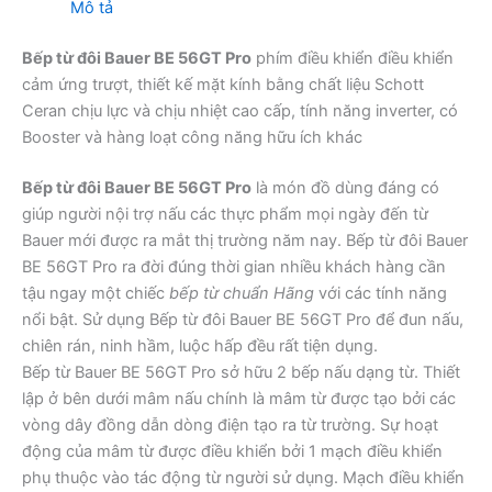
Mô tả
Bếp từ đôi Bauer BE 56GT Pro
phím điều khiển điều khiển
cảm ứng trượt, thiết kế mặt kính bằng chất liệu Schott
Ceran chịu lực và chịu nhiệt cao cấp, tính năng inverter, có
Booster và hàng loạt công năng hữu ích khác
Bếp từ đôi Bauer BE 56GT Pro
là món đồ dùng đáng có
giúp người nội trợ nấu các thực phẩm mọi ngày đến từ
Bauer mới được ra mắt thị trường năm nay. Bếp từ đôi Bauer
BE 56GT Pro ra đời đúng thời gian nhiều khách hàng cần
tậu ngay một chiếc
bếp từ chuẩn Hãng
với các tính năng
nổi bật. Sử dụng Bếp từ đôi Bauer BE 56GT Pro để đun nấu,
chiên rán, ninh hầm, luộc hấp đều rất tiện dụng.
Bếp từ Bauer BE 56GT Pro sở hữu 2 bếp nấu dạng từ. Thiết
lập ở bên dưới mâm nấu chính là mâm từ được tạo bởi các
vòng dây đồng dẫn dòng điện tạo ra từ trường. Sự hoạt
động của mâm từ được điều khiển bởi 1 mạch điều khiển
phụ thuộc vào tác động từ người sử dụng. Mạch điều khiển