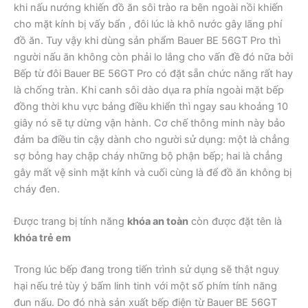
khi nấu nướng khiến đồ ăn sôi trào ra bên ngoài nồi khiến
cho mặt kính bị vấy bẩn , đôi lúc là khô nước gây lãng phí
đồ ăn. Tuy vậy khi dùng sản phẩm Bauer BE 56GT Pro thì
người nấu ăn không còn phải lo lắng cho vấn đề đó nữa bởi
Bếp từ đôi Bauer BE 56GT Pro có đặt sẵn chức năng rất hay
là chống tràn. Khi canh sôi dào dụa ra phía ngoài mặt bếp
đồng thời khu vực bảng điều khiển thì ngay sau khoảng 10
giây nó sẽ tự dừng vận hành. Cơ chế thông minh này bảo
đảm ba điều tin cậy dành cho người sử dụng: một là chẳng
sợ bỏng hay chập cháy những bộ phận bếp; hai là chẳng
gây mất vệ sinh mặt kính và cuối cùng là để đồ ăn không bị
cháy đen.
Được trang bị tính năng
khóa an toàn
còn được đặt tên là
khóa trẻ em
Trong lúc bếp đang trong tiến trình sử dụng sẽ thật nguy
hại nếu trẻ tùy ý bấm linh tinh với một số phím tính năng
đun nấu. Do đó nhà sản xuất bếp điện từ Bauer BE 56GT