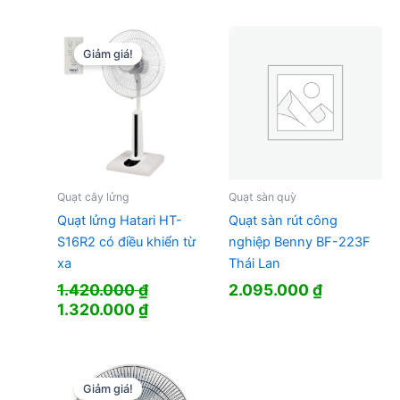
là:
tại
là:
tại
1.292.000 ₫.
là:
1.450.000 ₫.
là:
799.000 ₫.
1.032.000 
Giảm giá!
Quạt cây lửng
Quạt sàn quỳ
Quạt lửng Hatari HT-
Quạt sàn rút công
S16R2 có điều khiển từ
nghiệp Benny BF-223F
xa
Thái Lan
1.420.000
₫
2.095.000
₫
Giá
Giá
1.320.000
₫
gốc
hiện
là:
tại
1.420.000 ₫.
là:
1.320.000 ₫.
Giảm giá!