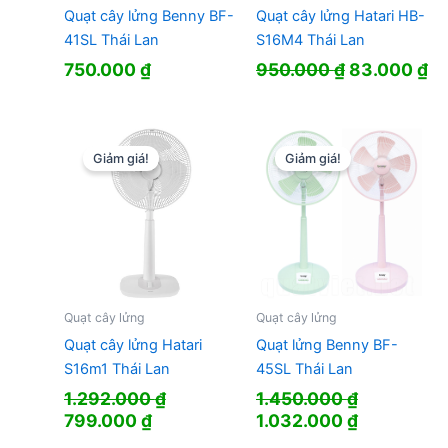
Quạt cây lửng Benny BF-
Quạt cây lửng Hatari HB-
41SL Thái Lan
S16M4 Thái Lan
Giá
Gi
750.000
₫
950.000
₫
83.000
₫
gốc
hi
là:
tạ
950.000 ₫.
là:
83
Giảm giá!
Giảm giá!
Quạt cây lửng
Quạt cây lửng
Quạt cây lửng Hatari
Quạt lửng Benny BF-
S16m1 Thái Lan
45SL Thái Lan
1.292.000
₫
1.450.000
₫
Giá
Giá
Giá
Giá
799.000
₫
1.032.000
₫
gốc
hiện
gốc
hiện