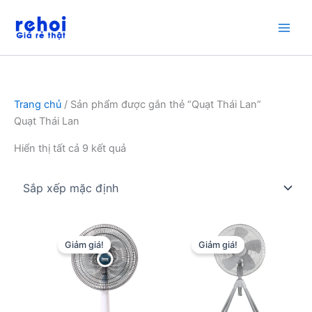
Nhảy
tới
nội
dung
Trang chủ
/ Sản phẩm được gắn thẻ “Quạt Thái Lan”
Quạt Thái Lan
Hiển thị tất cả 9 kết quả
Giảm giá!
Giảm giá!