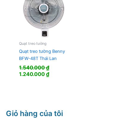
Quạt treo tường
Quạt treo tường Benny
BFW-48T Thái Lan
1.540.000
₫
Giá
Giá
1.240.000
₫
gốc
hiện
là:
tại
1.540.000 ₫.
là:
1.240.000 ₫.
Giỏ hàng của tôi