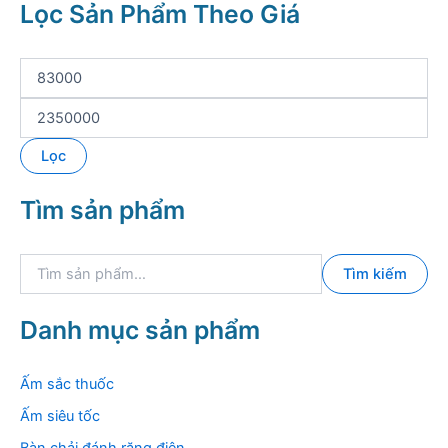
Lọc Sản Phẩm Theo Giá
G
i
á
G
t
i
ố
á
Lọc
i
t
t
ố
Tìm sản phẩm
h
i
i
đ
ể
a
T
u
Tìm kiếm
ì
m
k
Danh mục sản phẩm
i
ế
m
Ấm sắc thuốc
:
Ấm siêu tốc