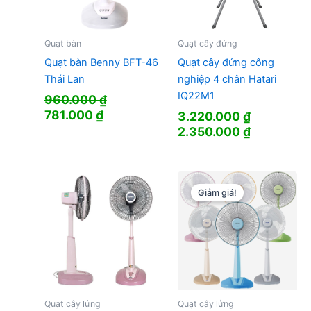
Quạt bàn
Quạt cây đứng
Quạt bàn Benny BFT-46
Quạt cây đứng công
Thái Lan
nghiệp 4 chân Hatari
IQ22M1
960.000
₫
Giá
Giá
781.000
₫
3.220.000
₫
gốc
hiện
Giá
Giá
2.350.000
₫
là:
tại
gốc
hiện
960.000 ₫.
là:
là:
tại
781.000 ₫.
3.220.000 ₫.
là:
2.350.000
Giảm giá!
Quạt cây lửng
Quạt cây lửng