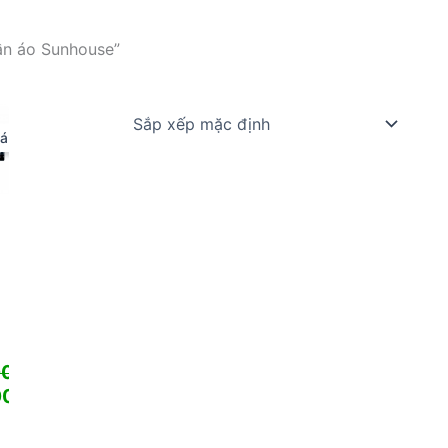
ần áo Sunhouse”
á!
00
₫
00
₫