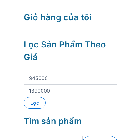
Giỏ hàng của tôi
Lọc Sản Phẩm Theo
Giá
G
i
á
G
t
i
ố
á
Lọc
i
t
t
ố
h
i
Tìm sản phẩm
i
đ
ể
a
u
T