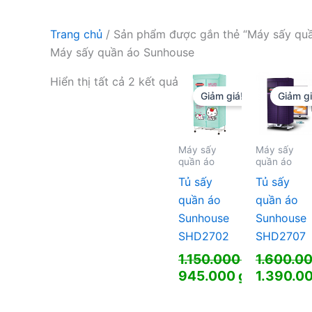
Trang chủ
/ Sản phẩm được gắn thẻ “Máy sấy qu
Máy sấy quần áo Sunhouse
Hiển thị tất cả 2 kết quả
Giảm giá!
Giảm gi
Máy sấy
Máy sấy
quần áo
quần áo
Tủ sấy
Tủ sấy
quần áo
quần áo
Sunhouse
Sunhouse
SHD2702
SHD2707
1.150.000
₫
1.600.0
Giá
Giá
945.000
₫
1.390.0
gốc
Giá
gốc
Giá
là:
hiện
là:
hiện