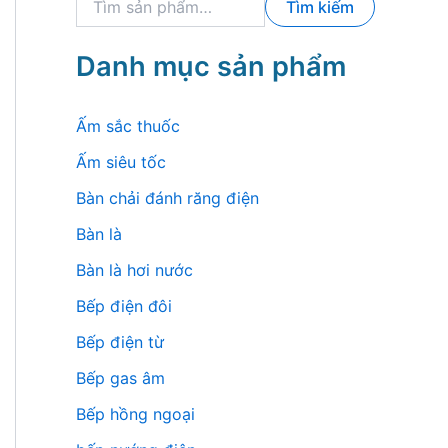
Tìm kiếm
ì
m
k
Danh mục sản phẩm
i
ế
m
Ấm sắc thuốc
:
Ấm siêu tốc
Bàn chải đánh răng điện
Bàn là
Bàn là hơi nước
Bếp điện đôi
Bếp điện từ
Bếp gas âm
Bếp hồng ngoại