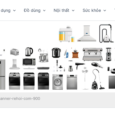
 dụng
Đồ dùng
Nội thất
Sức khỏe
banner-rehoi-com-900