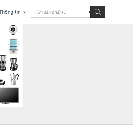
Tìm
Thông tin
kiếm
sản
phẩm