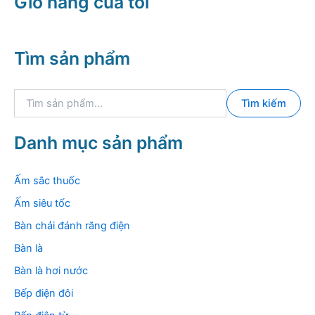
Giỏ hàng của tôi
Tìm sản phẩm
T
Tìm kiếm
ì
m
k
Danh mục sản phẩm
i
ế
m
Ấm sắc thuốc
:
Ấm siêu tốc
Bàn chải đánh răng điện
Bàn là
Bàn là hơi nước
Bếp điện đôi