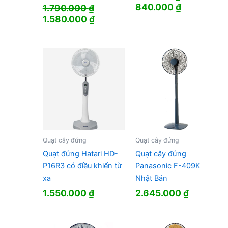
Giá
Giá
840.000
₫
1.790.000
₫
gốc
hiện
Giá
Giá
1.580.000
₫
là:
tại
gốc
hiện
950.000 ₫.
là:
là:
tại
840.000 ₫
1.790.000 ₫.
là:
1.580.000 ₫.
Quạt cây đứng
Quạt cây đứng
Quạt đứng Hatari HD-
Quạt cây đứng
P16R3 có điều khiển từ
Panasonic F-409K
xa
Nhật Bản
1.550.000
₫
2.645.000
₫