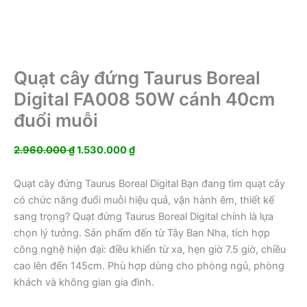
Quạt cây đứng Taurus Boreal
Digital FA008 50W cánh 40cm
đuổi muỗi
Giá
Giá
2.960.000
₫
1.530.000
₫
gốc
hiện
là:
tại
Quạt cây đứng Taurus Boreal Digital Bạn đang tìm quạt cây
2.960.000 ₫.
là:
có chức năng đuổi muỗi hiệu quả, vận hành êm, thiết kế
1.530.000 ₫.
sang trọng? Quạt đứng Taurus Boreal Digital chính là lựa
chọn lý tưởng. Sản phẩm đến từ Tây Ban Nha, tích hợp
công nghệ hiện đại: điều khiển từ xa, hẹn giờ 7.5 giờ, chiều
cao lên đến 145cm. Phù hợp dùng cho phòng ngủ, phòng
khách và không gian gia đình.