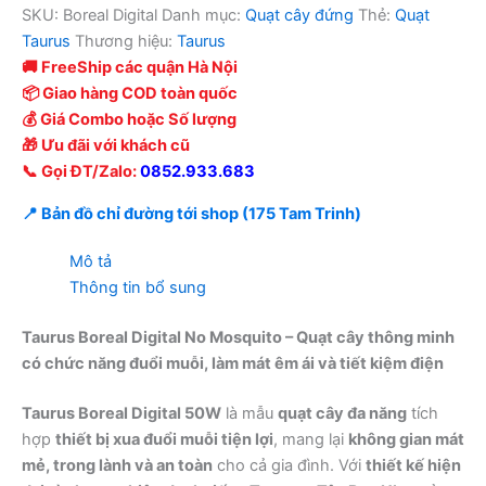
SKU:
Boreal Digital
Danh mục:
Quạt cây đứng
Thẻ:
Quạt
Taurus
Thương hiệu:
Taurus
🚚 FreeShip các quận Hà Nội
📦 Giao hàng COD toàn quốc
💰 Giá Combo hoặc Số lượng
🎁 Ưu đãi với khách cũ
📞 Gọi ĐT/Zalo:
0852.933.683
📍 Bản đồ chỉ đường tới shop (175 Tam Trinh)
Mô tả
Thông tin bổ sung
Taurus Boreal Digital No Mosquito – Quạt cây thông minh
có chức năng đuổi muỗi, làm mát êm ái và tiết kiệm điện
Taurus Boreal Digital 50W
là mẫu
quạt cây đa năng
tích
hợp
thiết bị xua đuổi muỗi tiện lợi
, mang lại
không gian mát
mẻ, trong lành và an toàn
cho cả gia đình. Với
thiết kế hiện