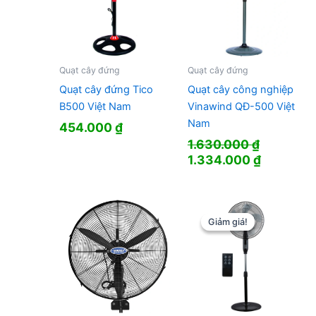
Quạt cây đứng
Quạt cây đứng
Quạt cây đứng Tico
Quạt cây công nghiệp
B500 Việt Nam
Vinawind QĐ-500 Việt
Nam
454.000
₫
1.630.000
₫
Giá
Giá
1.334.000
₫
gốc
hiện
là:
tại
1.630.000 ₫.
là:
1.334.00
Giảm giá!
Giảm giá!