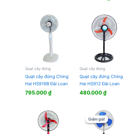
gốc
hiện
là:
tại
2.560.000 ₫.
là:
1.940.00
Quạt cây đứng
Quạt cây đứng
Quạt cây đứng Ching
Quạt cây đứng Ching
Hai HS916B Đài Loan
Hai HS912 Đài Loan
795.000
₫
480.000
₫
Giảm giá!
Giảm giá!