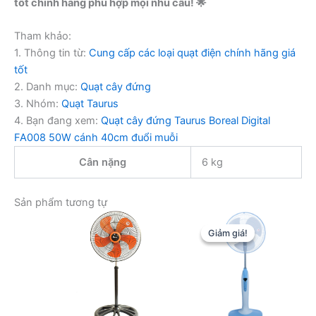
tốt chính hãng phù hợp mọi nhu cầu! 🌟
Tham khảo:
1. Thông tin từ:
Cung cấp các loại quạt điện chính hãng giá
tốt
2. Danh mục:
Quạt cây đứng
3. Nhóm:
Quạt Taurus
4. Bạn đang xem:
Quạt cây đứng Taurus Boreal Digital
FA008 50W cánh 40cm đuổi muỗi
Cân nặng
6 kg
Sản phẩm tương tự
Giảm giá!
Giảm giá!