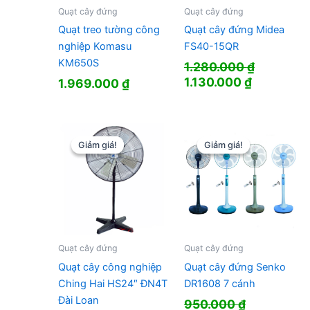
Quạt cây đứng
Quạt cây đứng
Quạt treo tường công
Quạt cây đứng Midea
nghiệp Komasu
FS40-15QR
KM650S
1.280.000
₫
Giá
Giá
1.130.000
₫
1.969.000
₫
gốc
hiện
là:
tại
1.280.000 ₫.
là:
1.130.000
Giảm giá!
Giảm giá!
Giảm giá!
Giảm giá!
Quạt cây đứng
Quạt cây đứng
Quạt cây công nghiệp
Quạt cây đứng Senko
Ching Hai HS24″ ĐN4T
DR1608 7 cánh
Đài Loan
950.000
₫