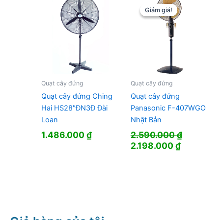
Giảm giá!
Giảm giá!
Quạt cây đứng
Quạt cây đứng
Quạt cây đứng Ching
Quạt cây đứng
Hai HS28″ĐN3Đ Đài
Panasonic F-407WGO
Loan
Nhật Bản
1.486.000
₫
2.590.000
₫
Giá
Giá
2.198.000
₫
gốc
hiện
là:
tại
2.590.000 ₫.
là:
2.198.000