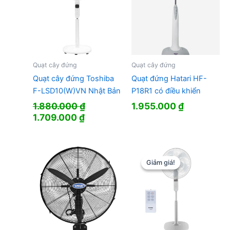
Quạt cây đứng
Quạt cây đứng
Quạt cây đứng Toshiba
Quạt đứng Hatari HF-
F-LSD10(W)VN Nhật Bản
P18R1 có điều khiển
1.880.000
₫
1.955.000
₫
Giá
Giá
1.709.000
₫
gốc
hiện
là:
tại
1.880.000 ₫.
là:
1.709.000 ₫.
Giảm giá!
Giảm giá!