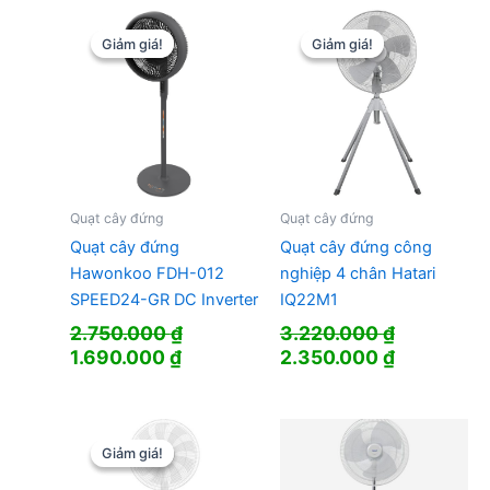
1.630.000 ₫.
là:
1.334.000
Giảm giá!
Giảm giá!
Giảm giá!
Giảm giá!
Quạt cây đứng
Quạt cây đứng
Quạt cây đứng
Quạt cây đứng công
Hawonkoo FDH-012
nghiệp 4 chân Hatari
SPEED24-GR DC Inverter
IQ22M1
2.750.000
₫
3.220.000
₫
Giá
Giá
Giá
Giá
1.690.000
₫
2.350.000
₫
gốc
hiện
gốc
hiện
là:
tại
là:
tại
2.750.000 ₫.
là:
3.220.000 ₫.
là:
1.690.000 ₫.
2.350.000
Giảm giá!
Giảm giá!