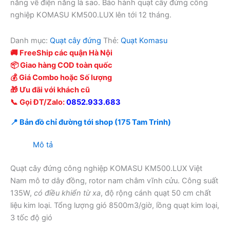
năng về điện năng là sao. Bảo hành quạt cây đứng công
nghiệp KOMASU KM500.LUX lên tới 12 tháng.
Danh mục:
Quạt cây đứng
Thẻ:
Quạt Komasu
🚚 FreeShip các quận Hà Nội
📦 Giao hàng COD toàn quốc
💰 Giá Combo hoặc Số lượng
🎁 Ưu đãi với khách cũ
📞 Gọi ĐT/Zalo:
0852.933.683
📍 Bản đồ chỉ đường tới shop (175 Tam Trinh)
Mô tả
Quạt cây đứng công nghiệp KOMASU KM500.LUX Việt
Nam mô tơ dây đồng, rotor nam châm vĩnh cửu. Công suất
135W,
có điều khiển từ xa
, độ rộng cánh quạt 50 cm chất
liệu kim loại. Tổng lượng gió 8500m3/giờ, lồng quạt kim loại,
3 tốc độ gió