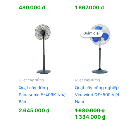
480.000
₫
1.667.000
₫
Giảm giá!
Giảm giá!
Quạt cây đứng
Quạt cây đứng
Quạt cây đứng
Quạt cây công nghiệp
Panasonic F-409K Nhật
Vinawind QĐ-500 Việt
Bản
Nam
2.645.000
₫
1.630.000
₫
Giá
Giá
1.334.000
₫
gốc
hiện
là:
tại