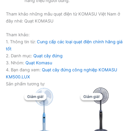
hàng triệu người dùng.
Tham khảo những mẫu quạt điện từ KOMASU Việt Nam ở
đây nhé: Quạt KOMASU
Tham khảo:
1. Thông tin từ:
Cung cấp các loại quạt điện chính hãng giá
tốt
2. Danh mục:
Quạt cây đứng
3. Nhóm:
Quạt Komasu
4. Bạn đang xem:
Quạt cây đứng công nghiệp KOMASU
KM500.LUX
Sản phẩm tương tự
Giảm giá!
Giảm giá!
Giảm giá!
Giảm giá!