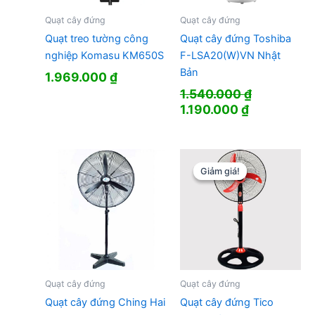
Quạt cây đứng
Quạt cây đứng
Quạt treo tường công
Quạt cây đứng Toshiba
nghiệp Komasu KM650S
F-LSA20(W)VN Nhật
Bản
1.969.000
₫
1.540.000
₫
Giá
Giá
1.190.000
₫
gốc
hiện
là:
tại
1.540.000 ₫.
là:
1.190.000 ₫
Giảm giá!
Giảm giá!
Quạt cây đứng
Quạt cây đứng
Quạt cây đứng Ching Hai
Quạt cây đứng Tico