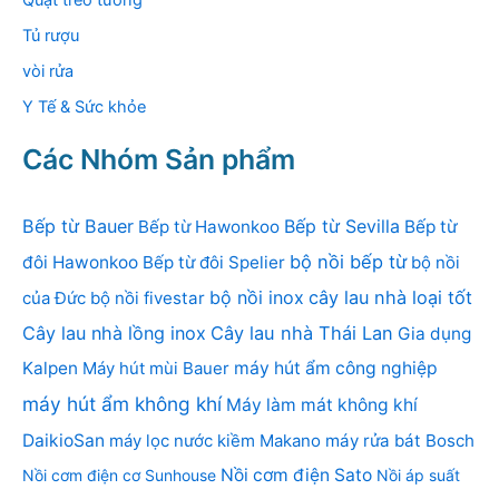
Quạt treo tường
Tủ rượu
vòi rửa
Y Tế & Sức khỏe
Các Nhóm Sản phẩm
Bếp từ Bauer
Bếp từ Sevilla
Bếp từ Hawonkoo
Bếp từ
bộ nồi bếp từ
đôi Hawonkoo
Bếp từ đôi Spelier
bộ nồi
bộ nồi inox
cây lau nhà loại tốt
của Đức
bộ nồi fivestar
Cây lau nhà lồng inox
Cây lau nhà Thái Lan
Gia dụng
Kalpen
Máy hút mùi Bauer
máy hút ẩm công nghiệp
máy hút ẩm không khí
Máy làm mát không khí
DaikioSan
máy lọc nước kiềm Makano
máy rửa bát Bosch
Nồi cơm điện Sato
Nồi cơm điện cơ Sunhouse
Nồi áp suất