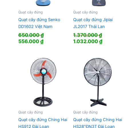
Quạt cây đứng
Quạt cây đứng
Quạt cây đứng Senko
Quạt cây đứng Jiplai
DD1602 Việt Nam
JL2017 Thái Lan
650.000
₫
1.370.000
₫
Giá
Giá
Giá
Giá
556.000
₫
1.032.000
₫
gốc
hiện
gốc
hiện
là:
tại
là:
tại
650.000 ₫.
là:
1.370.000 ₫.
là:
556.000 ₫.
1.032.000 
Quạt cây đứng
Quạt cây đứng
Quạt cây đứng Ching Hai
Quạt cây đứng Ching Hai
HS912 Đài Loan
HS28″ĐN3T Đài Loan