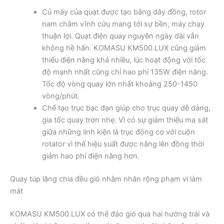
Củ máy của quạt được tạo bằng dây đồng, rotor
nam châm vĩnh cửu mang tới sự bền, máy chạy
thuận lợi. Quạt điện quay nguyên ngày dài vẫn
không hề hấn. KOMASU KM500.LUX cũng giảm
thiểu điện năng khá nhiều, lúc hoạt động với tốc
độ mạnh nhất cũng chỉ hao phí 135W điện năng.
Tốc độ vòng quay lớn nhất khoảng 250-1450
vòng/phút.
Chế tạo trục bạc đạn giúp cho trục quay dễ dàng,
gia tốc quay trơn nhẹ. Vì có sự giảm thiểu ma sát
giữa những linh kiện là trục động cơ với cuộn
rotator vì thế hiệu suất được nâng lên đồng thời
giảm hao phí điện năng hơn.
Quay túp lăng chia đều gió nhằm nhân rộng phạm vi làm
mát
KOMASU KM500.LUX có thể đảo gió qua hai hướng trái và