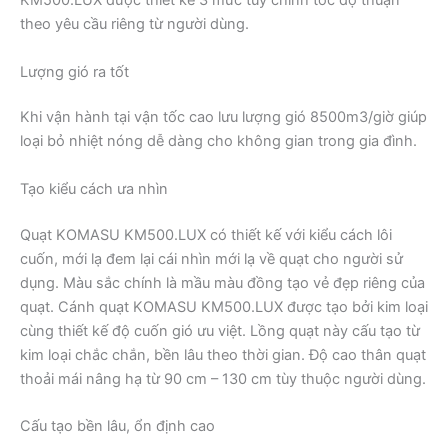
KM500.LUX được thiết kế 3 mức tùy chỉnh tốc độ thuận
theo yêu cầu riêng từ người dùng.
Lượng gió ra tốt
Khi vận hành tại vận tốc cao lưu lượng gió 8500m3/giờ giúp
loại bỏ nhiệt nóng dễ dàng cho không gian trong gia đình.
Tạo kiểu cách ưa nhìn
Quạt KOMASU KM500.LUX có thiết kế với kiểu cách lôi
cuốn, mới lạ đem lại cái nhìn mới lạ về quạt cho người sử
dụng. Màu sắc chính là mầu màu đồng tạo vẻ đẹp riêng của
quạt. Cánh quạt KOMASU KM500.LUX được tạo bởi kim loại
cùng thiết kế độ cuốn gió ưu việt. Lồng quạt này cấu tạo từ
kim loại chắc chắn, bền lâu theo thời gian. Độ cao thân quạt
thoải mái nâng hạ từ 90 cm – 130 cm tùy thuộc người dùng.
Cấu tạo bền lâu, ổn định cao