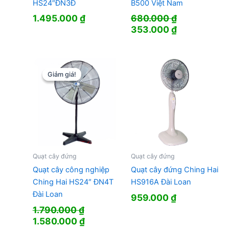
HS24″ĐN3Đ
B500 Việt Nam
1.495.000
₫
680.000
₫
Giá
Giá
353.000
₫
gốc
hiện
là:
tại
680.000 ₫.
là:
353.000 ₫.
Giảm giá!
Giảm giá!
Quạt cây đứng
Quạt cây đứng
Quạt cây công nghiệp
Quạt cây đứng Ching Hai
Ching Hai HS24″ ĐN4T
HS916A Đài Loan
Đài Loan
959.000
₫
1.790.000
₫
Giá
Giá
1.580.000
₫