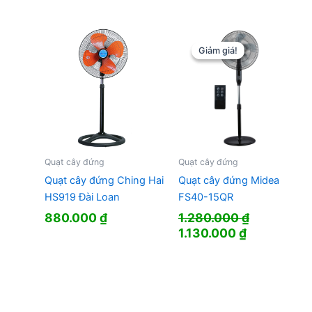
gốc
hiện
là:
tại
1.790.000 ₫.
là:
1.580.000 ₫.
Giảm giá!
Giảm giá!
Quạt cây đứng
Quạt cây đứng
Quạt cây đứng Ching Hai
Quạt cây đứng Midea
HS919 Đài Loan
FS40-15QR
880.000
₫
1.280.000
₫
Giá
Giá
1.130.000
₫
gốc
hiện
là:
tại
1.280.000 ₫.
là:
1.130.000 ₫