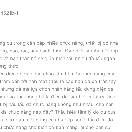
_4521b-1
g cụ trong căn bếp nhiều chức năng, thiết bị có khả
g, xào, rán, nấu canh, luộc. Đặc biệt là mỗi một dịp
h và bạn thân nó sẽ giúp biến tấu nhiều đồ lẩu ngon
ởng thức.
ện diện vô vàn loại chảo lẩu điện đa chức năng của
răm đến tới hơn một triệu là các bạn đã có trên tay
nhưng để mà lựa chọn nhãn hàng lẩu dùng điện đa
ảm bảo thì không hề là điều dễ làm bởi vì tất cả tính
ết bị nấu lẩu đa chức năng không như nhau, cho nên
đa chức năng nào đây? Thấu hiểu tâm lý do dự của
iệu cho bạn một dụng cụ nhà bếp là nồi lẩu điện đa
 chức năng chế biến cơ bản mang lại cho bạn sự