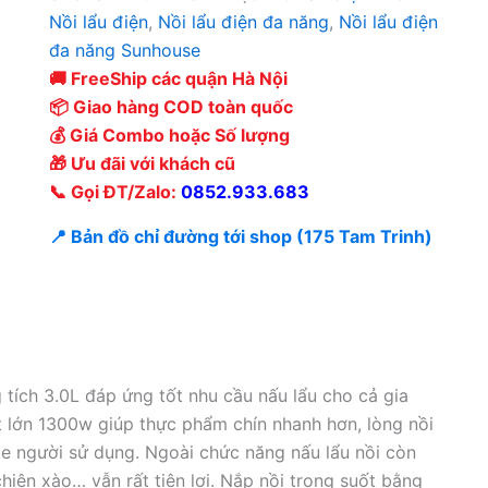
Nồi lẩu điện
,
Nồi lẩu điện đa năng
,
Nồi lẩu điện
đa năng Sunhouse
🚚 FreeShip các quận Hà Nội
📦 Giao hàng COD toàn quốc
💰 Giá Combo hoặc Số lượng
🎁 Ưu đãi với khách cũ
📞 Gọi ĐT/Zalo:
0852.933.683
📍 Bản đồ chỉ đường tới shop (175 Tam Trinh)
ích 3.0L đáp ứng tốt nhu cầu nấu lẩu cho cả gia
t lớn 1300w giúp thực phẩm chín nhanh hơn, lòng nồi
e người sử dụng. Ngoài chức năng nấu lẩu nồi còn
hiên xào… vẫn rất tiện lợi. Nắp nồi trong suốt bằng