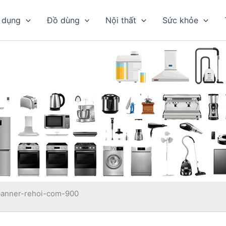
 dụng
Đồ dùng
Nội thất
Sức khỏe
banner-rehoi-com-900