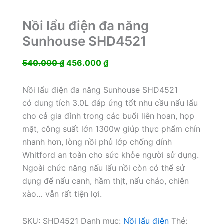
Nồi lẩu điện đa năng
Sunhouse SHD4521
Giá
Giá
540.000
₫
456.000
₫
gốc
hiện
là:
tại
Nồi lẩu điện đa năng Sunhouse SHD4521
540.000 ₫.
là:
có dung tích 3.0L đáp ứng tốt nhu cầu nấu lẩu
456.000 ₫.
cho cả gia đình trong các buổi liên hoan, họp
mặt, công suất lớn 1300w giúp thực phẩm chín
nhanh hơn, lòng nồi phủ lớp chống dính
Whitford an toàn cho sức khỏe người sử dụng.
Ngoài chức năng nấu lẩu nồi còn có thể sử
dụng để nấu canh, hầm thịt, nấu cháo, chiên
xào… vẫn rất tiện lợi.
SKU:
SHD4521
Danh mục:
Nồi lẩu điện
Thẻ: