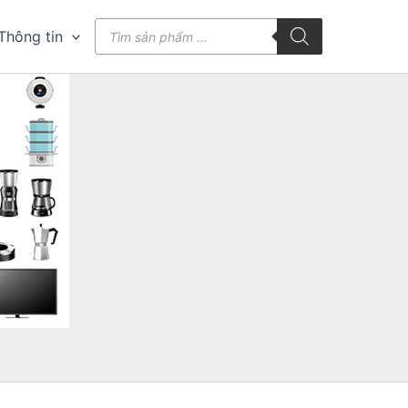
Tìm
Thông tin
kiếm
sản
phẩm