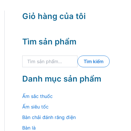
Giỏ hàng của tôi
Tìm sản phẩm
T
Tìm kiếm
ì
m
k
Danh mục sản phẩm
i
ế
m
Ấm sắc thuốc
:
Ấm siêu tốc
Bàn chải đánh răng điện
Bàn là