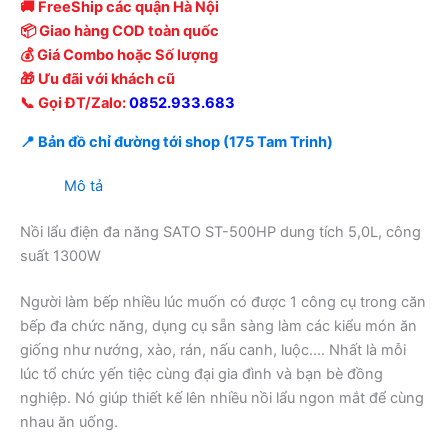
🚚 FreeShip các quận Hà Nội
📦 Giao hàng COD toàn quốc
💰 Giá Combo hoặc Số lượng
🎁 Ưu đãi với khách cũ
📞 Gọi ĐT/Zalo:
0852.933.683
📍 Bản đồ chỉ đường tới shop (175 Tam Trinh)
Mô tả
Nồi lẩu điện đa năng SATO ST-500HP dung tích 5,0L, công
suất 1300W
Người làm bếp nhiều lúc muốn có được 1 công cụ trong căn
bếp đa chức năng, dụng cụ sẵn sàng làm các kiểu món ăn
giống như nướng, xào, rán, nấu canh, luộc…. Nhất là mỗi
lúc tổ chức yến tiệc cùng đại gia đình và bạn bè đồng
nghiệp. Nó giúp thiết kế lên nhiều nồi lẩu ngon mắt để cùng
nhau ăn uống.