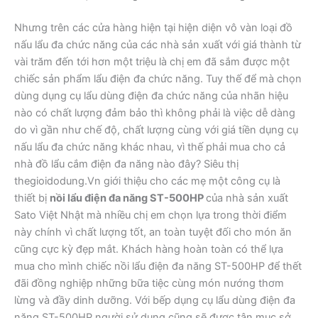
Nhưng trên các cửa hàng hiện tại hiện diện vô vàn loại đồ
nấu lẩu đa chức năng của các nhà sản xuất với giá thành từ
vài trăm đến tới hơn một triệu là chị em đã sắm được một
chiếc sản phẩm lẩu điện đa chức năng. Tuy thế để mà chọn
dùng dụng cụ lẩu dùng điện đa chức năng của nhãn hiệu
nào có chất lượng đảm bảo thì không phải là việc dễ dàng
do vì gần như chế độ, chất lượng cùng với giá tiền dụng cụ
nấu lẩu đa chức năng khác nhau, vì thế phải mua cho cả
nhà đồ lẩu cắm điện đa năng nào đây? Siêu thị
thegioidodung.Vn giới thiệu cho các mẹ một công cụ là
thiết bị
nồi lẩu điện đa năng ST-500HP
của nhà sản xuất
Sato Việt Nhật mà nhiều chị em chọn lựa trong thời điểm
này chính vì chất lượng tốt, an toàn tuyệt đối cho món ăn
cũng cực kỳ đẹp mắt. Khách hàng hoàn toàn có thể lựa
mua cho mình chiếc nồi lẩu điện đa năng ST-500HP để thết
đãi đồng nghiệp những bữa tiệc cùng món nướng thơm
lừng và đầy dinh dưỡng. Với bếp dụng cụ lẩu dùng điện đa
năng ST-500HP người sử dụng cũng sẽ được tận mục sở