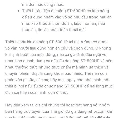
mà đun nấu cùng nhau.
Thiết bị lẩu điện đa năng ST-500HP có khả năng
để sử dụng nhằm vào vô số nhu cầu trong nấu ăn
như: xào thức ăn, rán đồ ăn, luộc món ăn, nấu
thức ăn, ăn lẩu hoàn toàn thoải mái.
Thiết bị nấu lẩu đa năng ST-500HP tại thị trường có được
vô vàn người tiêu dùng nghiên cứu và chọn dùng. Ở không
khí lạnh buốt của mùa đông, nếu cả gia đình đều ngồi với
nhau bao quanh dụng cụ nấu lẩu đa năng ST-500HP và bên
nhau thưởng thức những thực phẩm mà mình ưa thích và
chuyện phiếm thật là sảng khoái bao nhiêu. Thế nên còn
phân vân gì nữa, các mẹ hãy mua ngay cho nhà mình một
thiết bị nồi nấu lẩu đa chức năng ST-500HP để hài lòng mục
đích cải thiện của mình luôn đi thôi.
Hãy đến xem tại địa chỉ chúng tôi hoặc đặt hàng với nhóm
bán hàng trực tuyến của Thế giới đồ gia dụng rehoi.com khi
quý bạn đã muốn mua ngay cho tổ ấm một
nồi lẩu điện đa