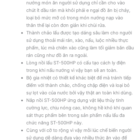
nướng món ăn người sử dụng chỉ cần cho vào
chút ít dầu rán mà khỏi phải e ngại đồ ăn bị cháy,
loại bỏ mức mỡ có trong món nướng nạp vào
thân thể lại còn đơn giản khi chùi rửa.
Thành chảo lẩu được tạo dáng sâu làm cho người
sử dụng thoải mái rán, xào, nấu, luộc nhiều thực
phẩm, lúc mà chiên xào cũng làm tối giảm bắn dầu
rán cũng như đồ ăn ra ngoài.
Lòng nồi lẩu ST-500HP có cấu tạo cách ly điện
trong khi nấu nướng vì vậy bạn sẽ an toàn.
Bộ gia nhiệt có thiết kế khác biệt để mà tránh tiếp
điểm với thành chảo, chống chập điện và loại bỏ
sự lọt vào của nước bởi vậy thật an toàn khi dùng.
Nắp nồi ST-500HP ứng dụng vật liệu thủy tinh
cường lực, chịu nóng cao, không hề khó khi quan
sát thực phẩm bên trong sản phẩm nấu lẩu đa
chức năng ST-500HP này.
Cùng với cỡ to rộng vì vậy mỗi lúc chế biến người
sử dụng dễ dàng đưa vào nhiều thức ăn vào để