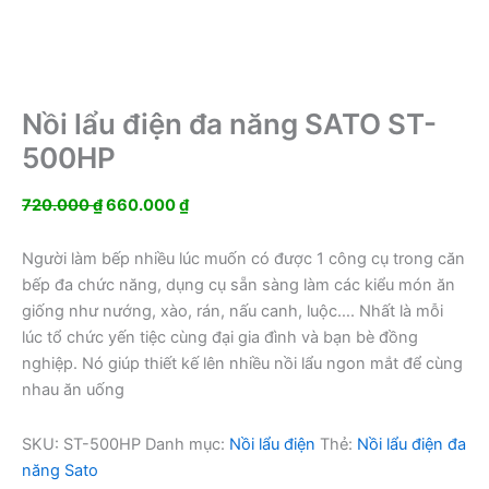
Nồi lẩu điện đa năng SATO ST-
500HP
Giá
Giá
720.000
₫
660.000
₫
gốc
hiện
là:
tại
Người làm bếp nhiều lúc muốn có được 1 công cụ trong căn
720.000 ₫.
là:
bếp đa chức năng, dụng cụ sẵn sàng làm các kiểu món ăn
660.000 ₫.
giống như nướng, xào, rán, nấu canh, luộc…. Nhất là mỗi
lúc tổ chức yến tiệc cùng đại gia đình và bạn bè đồng
nghiệp. Nó giúp thiết kế lên nhiều nồi lẩu ngon mắt để cùng
nhau ăn uống
SKU:
ST-500HP
Danh mục:
Nồi lẩu điện
Thẻ:
Nồi lẩu điện đa
năng Sato