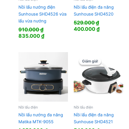
Nồi lẩu nướng điện
Nồi lẩu điện đa năng
Sunhouse SHD4526 vừa
Sunhouse SHD4520
lẩu vừa nướng
529.000
₫
Giá
Giá
400.000
₫
910.000
₫
gốc
hiện
Giá
Giá
835.000
₫
là:
tại
gốc
hiện
529.000 ₫.
là:
là:
tại
400.000 ₫.
910.000 ₫.
là:
835.000 ₫.
Giảm giá!
Giảm giá!
Nồi lẩu điện
Nồi lẩu điện
Nồi lẩu nướng đa năng
Nồi lẩu điện đa năng
Matika MTK-9055
Sunhouse SHD4521