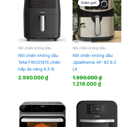
1.733.000 
Giảm giá!
Giảm giá!
Nồi chiên không dầu
Nồi chiên không dầu
Nồi chiên không dầu
Nồi chiên không dầu
Tefal FW201815 chiên
Jiplaithemis AF-92 9.2
hấp đa năng 6,5 lít
Lít
2.990.000
₫
1.990.000
₫
Giá
Giá
1.218.000
₫
gốc
hiện
là:
tại
1.990.000 ₫.
là:
1.218.000 