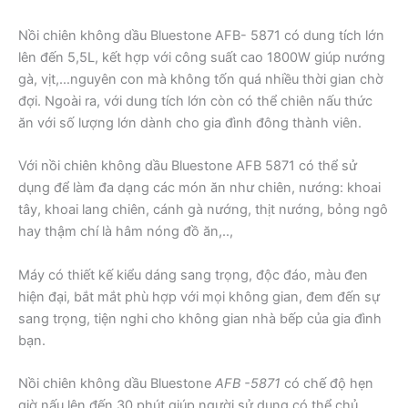
Nồi chiên không dầu Bluestone AFB- 5871 có dung tích lớn
lên đến 5,5L, kết hợp với công suất cao 1800W giúp nướng
gà, vịt,…nguyên con mà không tốn quá nhiều thời gian chờ
đợi. Ngoài ra, với dung tích lớn còn có thể chiên nấu thức
ăn với số lượng lớn dành cho gia đình đông thành viên.
Với nồi chiên không dầu Bluestone AFB 5871 có thể sử
dụng để làm đa dạng các món ăn như chiên, nướng: khoai
tây, khoai lang chiên, cánh gà nướng, thịt nướng, bỏng ngô
hay thậm chí là hâm nóng đồ ăn,..,
Máy có thiết kế kiểu dáng sang trọng, độc đáo, màu đen
hiện đại, bắt mắt phù hợp với mọi không gian, đem đến sự
sang trọng, tiện nghi cho không gian nhà bếp của gia đình
bạn.
Nồi chiên không dầu Bluestone
AFB -5871
có chế độ hẹn
giờ nấu lên đến 30 phút giúp người sử dụng có thể chủ