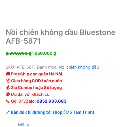
Nồi chiên không dầu Bluestone
AFB-5871
Giá
Giá
2.390.000
₫
1.650.000
₫
gốc
hiện
là:
tại
SKU:
AFB-5871
Danh mục:
Nồi chiên không dầu
2.390.000 ₫.
là:
🚚 FreeShip các quận Hà Nội
1.650.000 ₫.
📦 Giao hàng COD toàn quốc
💰 Giá Combo hoặc Số lượng
🎁 Ưu đãi với khách cũ
📞 Gọi ĐT/Zalo:
0852.933.683
📍 Bản đồ chỉ đường tới shop (175 Tam Trinh)
Mô tả