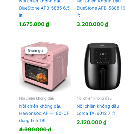
Nồi chiên không dầu
Nồi Chiên Không Dầu
BlueStone AFB-5885 6,5
BlueStone AFB-5888 10
lít
lít
1.675.000
₫
3.200.000
₫
Giảm giá!
Giảm giá!
Nồi chiên không dầu
Nồi chiên không dầu
Nồi chiên không dầu
Nồi chiên không dầu
Hawonkoo AFH-180-CF
Lorca TA-6012 7 lít
dung tích 18l
2.120.000
₫
4.390.000
₫