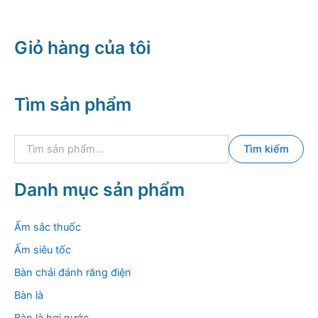
6.325.000
Giỏ hàng của tôi
Tìm sản phẩm
T
Tìm kiếm
ì
m
k
Danh mục sản phẩm
i
ế
m
Ấm sắc thuốc
:
Ấm siêu tốc
Bàn chải đánh răng điện
Bàn là