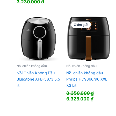
Giá
Giá
3.230.000
₫
gốc
hiện
là:
tại
4.390.000 ₫.
là:
3.230.000 ₫.
Giảm giá!
Giảm giá!
Nồi chiên không dầu
Nồi chiên không dầu
Nồi Chiên Không Dầu
Nồi chiên không dầu
BlueStone AFB-5873 5.5
Philips HD9860/90 XXL
lít
7.3 Lít
8.350.000
₫
Giá
Giá
6.325.000
₫
gốc
hiện
là:
tại
8.350.000 ₫.
là: