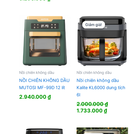
là:
tại
gốc
hiện
1.653.000 ₫.
là:
là:
tại
1.480.000 
9.955.000 ₫.
là:
5.290.000 ₫.
Giảm giá!
Giảm giá!
Nồi chiên không dầu
Nồi chiên không dầu
NỒI CHIÊN KHÔNG DẦU
Nồi chiên không dầu
MUTOSI MF-99D 12 lít
Kalite KL6000 dung tích
6l
2.940.000
₫
2.000.000
₫
Giá
Giá
1.733.000
₫
gốc
hiện
là:
tại
2.000.000 ₫.
là: