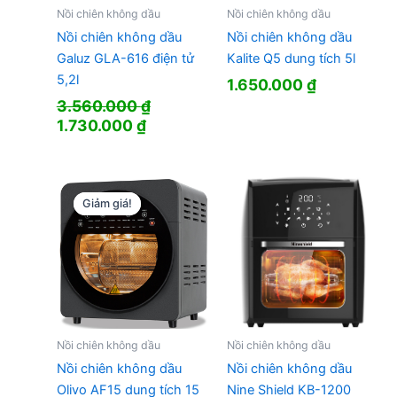
Nồi chiên không dầu
Nồi chiên không dầu
Nồi chiên không dầu
Nồi chiên không dầu
Galuz GLA-616 điện tử
Kalite Q5 dung tích 5l
5,2l
1.650.000
₫
3.560.000
₫
Giá
Giá
1.730.000
₫
gốc
hiện
là:
tại
3.560.000 ₫.
là:
1.730.000 ₫.
Giảm giá!
Giảm giá!
Nồi chiên không dầu
Nồi chiên không dầu
Nồi chiên không dầu
Nồi chiên không dầu
Olivo AF15 dung tích 15
Nine Shield KB-1200