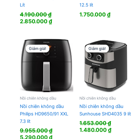
Lít
12.5 lít
4.190.000
₫
1.750.000
₫
Giá
Giá
2.850.000
₫
gốc
hiện
là:
tại
4.190.000 ₫.
là:
2.850.000 ₫.
Giảm giá!
Giảm giá!
Giảm giá!
Giảm giá!
Nồi chiên không dầu
Nồi chiên không dầu
Nồi chiên không dầu
Nồi chiên không dầu
Philips HD9650/91 XXL
Sunhouse SHD4035 9 lít
7.3 lít
1.653.000
₫
Giá
Giá
1.480.000
₫
9.955.000
₫
gốc
hiện
Giá
Giá
5.290.000
₫