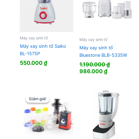
Máy xay sinh tố
Máy xay sinh tố
Máy xay sinh tố Saiko
Máy xay sinh tố
BL-1575P
Bluestone BLB-5335W
550.000
₫
1.190.000
₫
Giá
Giá
986.000
₫
gốc
hiện
là:
tại
1.190.000 ₫.
là:
986.000 ₫.
Giảm giá!
Giảm giá!