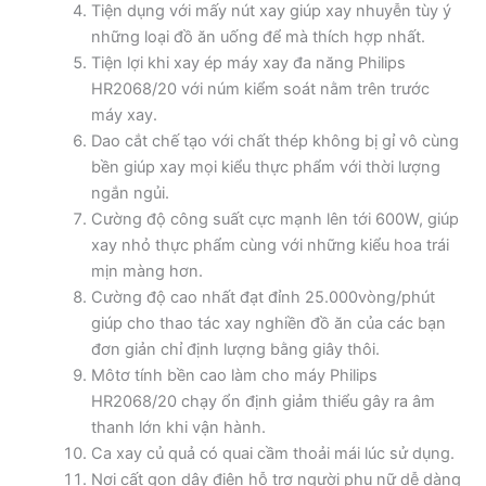
Tiện dụng với mấy nút xay giúp xay nhuyễn tùy ý
những loại đồ ăn uống để mà thích hợp nhất.
Tiện lợi khi xay ép máy xay đa năng Philips
HR2068/20 với núm kiểm soát nằm trên trước
máy xay.
Dao cắt chế tạo với chất thép không bị gỉ vô cùng
bền giúp xay mọi kiểu thực phẩm với thời lượng
ngắn ngủi.
Cường độ công suất cực mạnh lên tới 600W, giúp
xay nhỏ thực phẩm cùng với những kiểu hoa trái
mịn màng hơn.
Cường độ cao nhất đạt đỉnh 25.000vòng/phút
giúp cho thao tác xay nghiền đồ ăn của các bạn
đơn giản chỉ định lượng bằng giây thôi.
Môtơ tính bền cao làm cho máy Philips
HR2068/20 chạy ổn định giảm thiểu gây ra âm
thanh lớn khi vận hành.
Ca xay củ quả có quai cầm thoải mái lúc sử dụng.
Nơi cất gọn dây điện hỗ trợ người phụ nữ dễ dàng