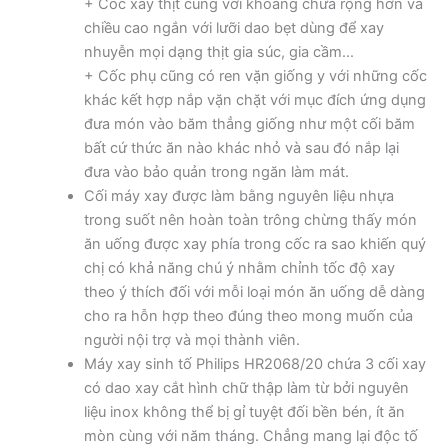
+ Cốc xay thịt cùng với khoang chứa rộng hơn và
chiều cao ngắn với lưỡi dao bẹt dùng để xay
nhuyễn mọi dạng thịt gia súc, gia cầm…
+ Cốc phụ cũng có ren vặn giống y với những cốc
khác kết hợp nắp vặn chặt với mục đích ứng dụng
đưa món vào băm thẳng giống như một cối băm
bất cứ thức ăn nào khác nhỏ và sau đó nắp lại
đưa vào bảo quản trong ngăn làm mát.
Cối máy xay được làm bằng nguyên liệu nhựa
trong suốt nên hoàn toàn trông chừng thấy món
ăn uống được xay phía trong cốc ra sao khiến quý
chị có khả năng chú ý nhằm chỉnh tốc độ xay
theo ý thích đối với mỗi loại món ăn uống dễ dàng
cho ra hỗn hợp theo đúng theo mong muốn của
người nội trợ và mọi thành viên.
Máy xay sinh tố Philips HR2068/20 chứa 3 cối xay
có dao xay cắt hình chữ thập làm từ bởi nguyên
liệu inox không thể bị gỉ tuyệt đối bền bén, ít ăn
mòn cùng với năm tháng. Chẳng mang lại độc tố