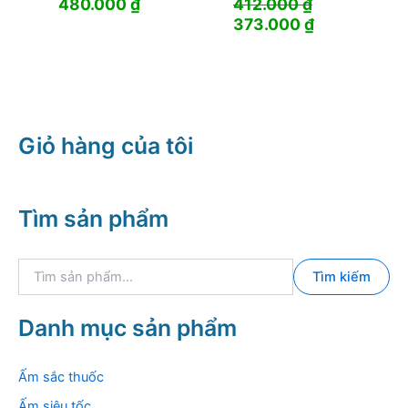
480.000
₫
412.000
₫
Giá
Giá
373.000
₫
gốc
hiện
là:
tại
412.000 ₫.
là:
373.000 ₫.
Giỏ hàng của tôi
Tìm sản phẩm
T
Tìm kiếm
ì
m
k
Danh mục sản phẩm
i
ế
m
Ấm sắc thuốc
:
Ấm siêu tốc