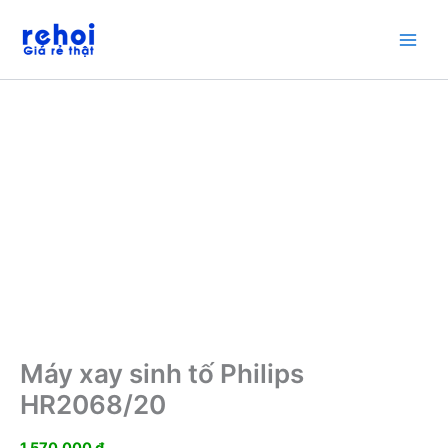
Nhảy
tới
nội
dung
Máy xay sinh tố Philips
HR2068/20
1.570.000
₫