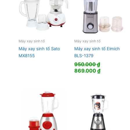
Máy xay sinh tố
Máy xay sinh tố
Máy xay sinh tố Sato
Máy xay sinh tố Elmich
MX8155
BLS-1379
950.000
₫
Giá
Giá
869.000
₫
gốc
hiện
là:
tại
950.000 ₫.
là:
869.000 ₫.