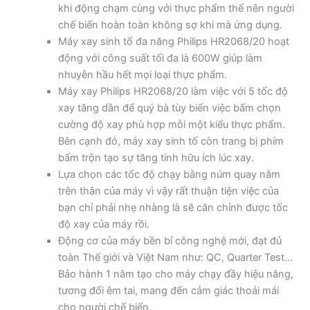
khi động chạm cùng với thực phẩm thế nên người
chế biến hoàn toàn không sợ khi mà ứng dụng.
Máy xay sinh tố đa năng Philips HR2068/20 hoạt
động với công suất tối đa là 600W giúp làm
nhuyễn hầu hết mọi loại thực phẩm.
Máy xay Philips HR2068/20 làm việc với 5 tốc độ
xay tăng dần để quý bà tùy biến việc bấm chọn
cường độ xay phù hợp mỗi một kiểu thực phẩm.
Bên cạnh đó, máy xay sinh tố còn trang bị phím
bấm trộn tạo sự tăng tính hữu ích lúc xay.
Lựa chọn các tốc độ chạy bằng núm quay nằm
trên thân của máy vì vậy rất thuận tiện việc của
bạn chỉ phải nhẹ nhàng là sẽ căn chỉnh được tốc
độ xay của máy rồi.
Động cơ của máy bền bỉ công nghệ mới, đạt đủ
toàn Thế giới và Việt Nam như: QC, Quarter Test…
Bảo hành 1 năm tạo cho máy chạy đầy hiệu năng,
tương đối êm tai, mang đến cảm giác thoải mái
cho người chế biến.