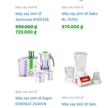
Máy xay sinh tố
Máy xay sinh tố
Máy xay sinh tố
Máy xay sinh tố Saiko
Sunhouse SHD5328
BL-1570G
950.000
₫
970.000
₫
Giá
Giá
720.000
₫
gốc
hiện
là:
tại
950.000 ₫.
là:
720.000 ₫.
Máy xay sinh tố
Máy xay sinh tố
Máy xay sinh tố Supor
ESSENCE ZS40VN
Máy xay sinh tố Sato