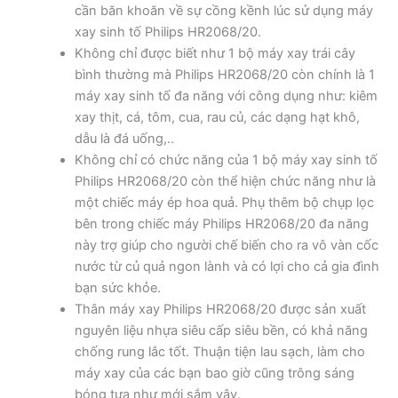
cần băn khoăn về sự cồng kềnh lúc sử dụng máy
xay sinh tố Philips HR2068/20.
Không chỉ được biết như 1 bộ máy xay trái cây
bình thường mà Philips HR2068/20 còn chính là 1
máy xay sinh tố đa năng với công dụng như: kiêm
xay thịt, cá, tôm, cua, rau củ, các dạng hạt khô,
dẫu là đá uống,..
Không chỉ có chức năng của 1 bộ máy xay sinh tố
Philips HR2068/20 còn thể hiện chức năng như là
một chiếc máy ép hoa quả. Phụ thêm bộ chụp lọc
bên trong chiếc máy Philips HR2068/20 đa năng
này trợ giúp cho người chế biến cho ra vô vàn cốc
nước từ củ quả ngon lành và có lợi cho cả gia đình
bạn sức khỏe.
Thân máy xay Philips HR2068/20 được sản xuất
nguyên liệu nhựa siêu cấp siêu bền, có khả năng
chống rung lắc tốt. Thuận tiện lau sạch, làm cho
máy xay của các bạn bao giờ cũng trông sáng
bóng tựa như mới sắm vậy.