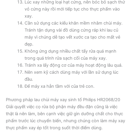
Lúc xay những loại hạt cứng, nên bóc bỏ sạch thứ
vỏ cứng này rồi mới tiếp tục cho thực phẩm vào
xay.
Cần sử dụng các kiểu khăn mềm nhằm chùi máy.
Tránh tận dụng vài đồ dùng cứng ráp khi lau củ
máy vì chúng dễ tạo vết xước ca tạo cho mất vẻ
đẹp.
Không ứng dụng nhiều chất tẩy rửa quá mạnh
trong quá trình rửa sạch cối của máy xay.
Tránh xa lấy động cơ của máy hoạt động lâu quá.
Nên xem kỹ cách dùng máy với lần sử dụng lúc
đầu.
Để máy xa hẳn tầm với của trẻ con.
Phương pháp lau chùi máy xay sinh tố Philips HR2068/20
Giải quyết việc cọ rửa bộ phận máy đều đặn cũng là việc
thật là nên làm, bên cạnh việc giữ gìn dưỡng chất cho thực
phẩm trước lúc chuyển biến, nhưng chúng còn làm máy xay
thực phẩm xay ép tốt trong suốt thời điểm dùng.