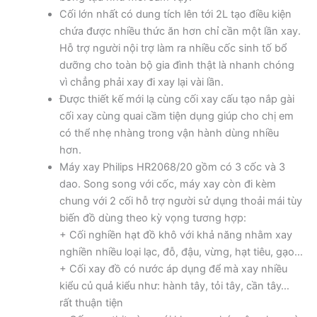
Cối lớn nhất có dung tích lên tới 2L tạo điều kiện
chứa được nhiều thức ăn hơn chỉ cần một lần xay.
Hỗ trợ người nội trợ làm ra nhiều cốc sinh tố bổ
dưỡng cho toàn bộ gia đình thật là nhanh chóng
vì chẳng phải xay đi xay lại vài lần.
Được thiết kế mới lạ cùng cối xay cấu tạo nắp gài
cối xay cùng quai cầm tiện dụng giúp cho chị em
có thể nhẹ nhàng trong vận hành dùng nhiều
hơn.
Máy xay Philips HR2068/20 gồm có 3 cốc và 3
dao. Song song với cốc, máy xay còn đi kèm
chung với 2 cối hỗ trợ người sử dụng thoải mái tùy
biến đồ dùng theo kỳ vọng tương hợp:
+ Cối nghiền hạt đồ khô với khả năng nhằm xay
nghiền nhiều loại lạc, đỗ, đậu, vừng, hạt tiêu, gạo…
+ Cối xay đồ có nước áp dụng để mà xay nhiều
kiểu củ quả kiểu như: hành tây, tỏi tây, cần tây…
rất thuận tiện