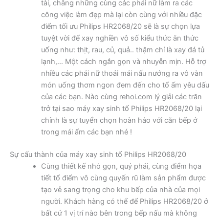
tài, chẳng những cùng các phái nữ làm ra các
công việc làm đẹp mà lại còn cùng với nhiều đặc
điểm tối ưu Philips HR2068/20 sẽ là sự chọn lựa
tuyệt vời để xay nghiền vô số kiểu thức ăn thức
uống như: thịt, rau, củ, quả.. thậm chí là xay đá tủ
lạnh,… Một cách ngắn gọn và nhuyễn mịn. Hỗ trợ
nhiều các phái nữ thoải mái nấu nướng ra vô vàn
món uống thơm ngon đem đến cho tổ ấm yêu dấu
của các bạn. Nào cùng rehoi.com lý giải các trăn
trở tại sao máy xay sinh tố Philips HR2068/20 lại
chính là sự tuyển chọn hoàn hảo với căn bếp ở
trong mái ấm các bạn nhé !
Sự cấu thành của máy xay sinh tố Philips HR2068/20
Cùng thiết kế nhỏ gọn, quý phái, cùng điểm họa
tiết tổ điểm vô cùng quyến rũ làm sản phẩm được
tạo vẻ sang trọng cho khu bếp của nhà của mọi
người. Khách hàng có thể để Philips HR2068/20 ở
bất cứ 1 vị trí nào bên trong bếp nấu mà không